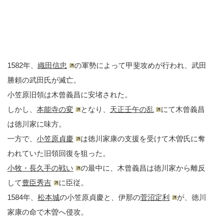
1582年、
織田信忠
の軍勢によって甲斐攻めが行われ、武田
勝頼の武田氏が滅亡。
小笠原旧領は木曾義昌に安堵された。
しかし、
本能寺の変
となり、
天正壬午の乱
にて木曾義昌
は徳川家に味方。
一方で、
小笠原貞慶
は徳川家康の支援を受けて木曽氏に奪
われていた旧領回復を狙った。
小牧・長久手の戦い
の最中に、木曾義昌は徳川家から離反
して
豊臣秀吉
に臣従。
1584年、
松本城
の小笠原貞慶と、伊那の
菅沼定利
が、徳川
家康の命で木曽へ侵攻。