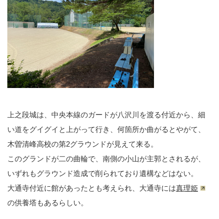
上之段城は、中央本線のガードが八沢川を渡る付近から、細
い道をグイグイと上がって行き、何箇所か曲がるとやがて、
木曽清峰高校の第2グラウンドが見えて来る。
このグランドが二の曲輪で、南側の小山が主郭とされるが、
いずれもグラウンド造成で削られており遺構などはない。
大通寺付近に館があったとも考えられ、大通寺には
真理姫
の供養塔もあるらしい。