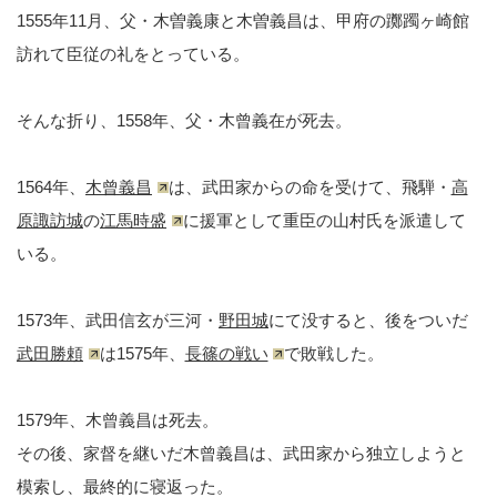
1555年11月、父・木曽義康と木曽義昌は、甲府の躑躅ヶ崎館
訪れて臣従の礼をとっている。
そんな折り、1558年、父・木曾義在が死去。
1564年、
木曾義昌
は、武田家からの命を受けて、飛騨・
高
原諏訪城
の
江馬時盛
に援軍として重臣の山村氏を派遣して
いる。
1573年、武田信玄が三河・
野田城
にて没すると、後をついだ
武田勝頼
は1575年、
長篠の戦い
で敗戦した。
1579年、木曾義昌は死去。
その後、家督を継いだ木曾義昌は、武田家から独立しようと
模索し、最終的に寝返った。