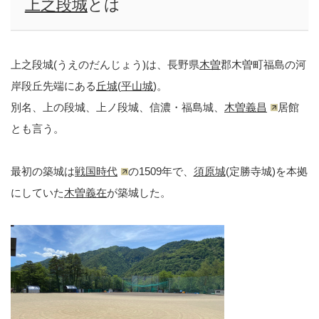
上之段城
とは
上之段城(うえのだんじょう)は、長野県
木曽
郡木曽町福島の河
岸段丘先端にある
丘城
(
平山城
)。
別名、上の段城、上ノ段城、信濃・福島城、
木曽義昌
居館
とも言う。
最初の築城は
戦国時代
の1509年で、
須原城
(定勝寺城)を本拠
にしていた
木曽義在
が築城した。