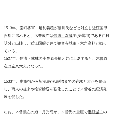
1513年、室町将軍・足利義稙が細川氏などと対立し近江国甲
賀郡に逃れると、木曾義在は
信濃・森城
主(安曇郡)である仁科
明盛と出陣し、近江国醒ケ井で
観音寺城
主・
六角高頼
と戦っ
ている。
1527年、信濃・林城の小笠原長棟と共に上洛すると、木曾義
在は左京大夫となった。
1533年、妻籠宿から新洗馬(洗馬宿)までの宿駅と道路を整備
し、商人の往来や物資輸送を強化したことで木曽谷の経済発
展を促した。
なお、木曾義在の娘・月光院が、木曽氏の重臣で
妻籠城
主の