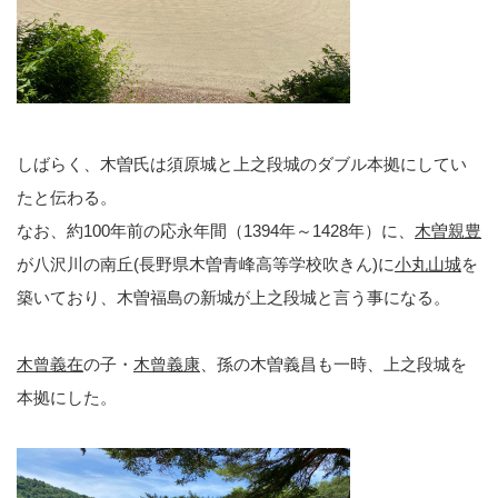
しばらく、木曽氏は須原城と上之段城のダブル本拠にしてい
たと伝わる。
なお、約100年前の応永年間（1394年～1428年）に、
木曽親豊
が八沢川の南丘(長野県木曽青峰高等学校吹きん)に
小丸山城
を
築いており、木曽福島の新城が上之段城と言う事になる。
木曾義在
の子・
木曾義康
、孫の木曽義昌も一時、上之段城を
本拠にした。