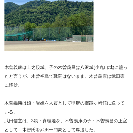
木曽義康は上之段城、子の木曽義昌は八沢城(小丸山城)に籠っ
たと言うが、木曽福島で戦闘はないまま、木曾義康は武田家
に降伏。
木曽義康は娘・岩姫を人質として甲府の
躑躅ヶ崎館
に送って
いる。
武田信玄は、3娘・真理姫を、木曽義康の子・木曽義昌の正室
として、木曽氏を武田一門衆として厚遇した。