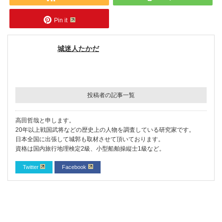
Pin it
城迷人たかだ
投稿者の記事一覧
高田哲哉と申します。
20年以上戦国武将などの歴史上の人物を調査している研究家です。
日本全国に出張して城郭も取材させて頂いております。
資格は国内旅行地理検定2級、小型船舶操縦士1級など。
Twitter
Facebook