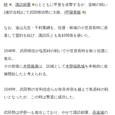
時
、
諏訪頼重
らとともに甲斐を攻撃するが、韮崎の戦い
(瀬沢合戦)にて武田晴信勢に大敗。(
甲陽軍鑑
)
なお、遠山元忠・千村重綱を、信濃・林城の小笠原長時に派
遣して盟約を結び、諏訪氏とも友好関係を築いた。
1548年、武田晴信が塩尻峠の戦いで小笠原長時を敗り信濃に
進出。
その前後に
木曽義康
は、詰城として
木曽福島城
を本格的に改
修開始したと考えられる。
1549年、武田勢の甘利信忠らが奈良井宿を越えて鳥居峠の戦
いとなったが、この時は撃退に成功した。
武田勢は伊那へも進出しており、やがて諏訪頼重、
高遠城
の