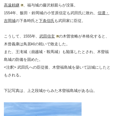
高遠頼継
、福与城の藤沢頼親らが没落。
1554年、飯田・鈴岡城の小笠原信定も武田氏に敗れ、
信濃・
吉岡城
の下条時氏と
下条信氏
も武田家に臣従。
こうして、1555年、
武田信玄
の木曽攻略が本格化すると、
木曾義康は鳥居峠の戦いで敗走した。
また、王滝城（崩越城・鞍馬城）も陥落したとされ、木曽福
島城の防備を固めた。
<注釈> 武田氏への臣従後、木曽福島城を築いて詰城にしたと
もされる。
下記写真は、上之段城からみた木曽福島城がある山。