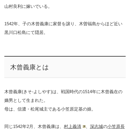
山村良利に嫁いでいる。
1542年、子の木曾義康に家督を譲り、木曽福島からほど近い
黒川口松島にて隠居。
木曾義康とは
木曾義康(きそ-よしやす)は、戦国時代の1514年に木曾義在の
嫡男として生まれた。
母は、信濃・松尾城主である小笠原定基の娘。
同じ1542年2月、木曾義康は、
村上義清
、
深志城
の
小笠原長