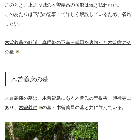
このとき、上之段城の木曽義昌の居館は焼き払われた。
このあたりは下記の記事にて詳しく解説しているため、省略
したい。
木曽義昌の解説 真理姫の不幸～武田を裏切った木曽家のそ
の後
木曾義康の墓
木曾義康の墓は、木曽福島にある木曽氏の菩提寺・興禅寺に
あり、
木曽義仲
の墓・木曽義昌の墓と共に並んでいる。