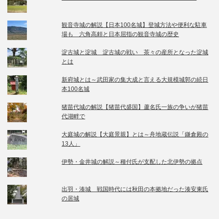
観音寺城の解説【日本100名城】登城方法や便利な駐車
場も 六角高頼と日本屈指の観音寺城の歴史
淀古城と淀城 淀古城の戦い 茶々の産所となった淀城
とは
新府城とは～武田家の集大成と言える大規模城郭の続日
本100名城
猪苗代城の解説【猪苗代盛国】蘆名氏一族の争いが猪苗
代湖畔で
大庭城の解説【大庭景親】とは～舟地蔵伝説「鎌倉殿の
13人」
伊勢・金井城の解説～種付氏が支配した北伊勢の拠点
出羽・湊城 戦国時代には秋田の本拠地だった湊安東氏
の居城