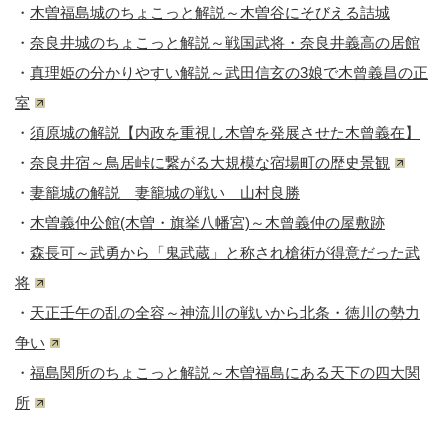
・
木曽福島城のちょこっと解説～木曽谷にそびえる詰城
・
奈良井城のちょこっと解説～戦国武将・奈良井義高の居館
・
真理姫の分かりやすい解説～武田信玄の3娘で木曾義昌の正
室
・
須原城の解説【内政を重視し木曽を発展させた木曾義在】
・
奈良井宿～鳥居峠に繋がる大規模な宿場町の歴史景観
・
妻籠城の解説 妻籠城の戦い 山村良勝
・
木曽義仲公館(木曽・旗挙八幡宮)～木曾義仲の屋敷跡
・
森長可～武勇から「鬼武蔵」と称され槍術が得意だった武
将
・
天正壬午の乱の全容～神流川の戦いから北条・徳川の勢力
争い
・
福島関所のちょこっと解説～木曽福島にある天下の四大関
所