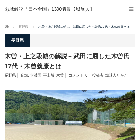
お城解説「日本全国」1300情報【城旅人】
ホーム
長野県
木曽・上之段城の解説～武田に屈した木曽氏17代・木曾義康とは
長野県
木曽・上之段城の解説～武田に屈した木曽氏
17代・木曾義康とは
長野県
丘城
,
信濃国
,
平山城
,
木曽
コメント:
0
投稿者:
城迷人たかだ