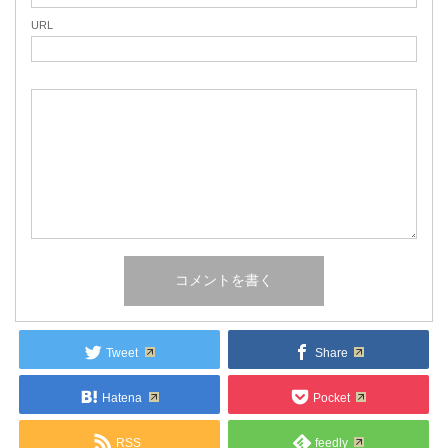
URL
Tweet
Share
Hatena
Pocket
RSS
feedly