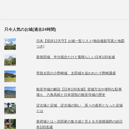
只今人気のお城(過去24時間)
日本【現存12天守】お城一覧リスト(独自撮影写真と地図
つき)
新発田城 半分残念だけど素晴らしい日本100名城
常陸太田の小野崎城 太田城を追われた小野崎通盛
観音寺城の解説【日本100名城】登城方法や便利な駐車
場も 六角高頼と日本屈指の観音寺城の歴史
淀古城と淀城 淀古城の戦い 茶々の産所となった淀城
とは
新府城とは～武田家の集大成と言える大規模城郭の続日
本100名城