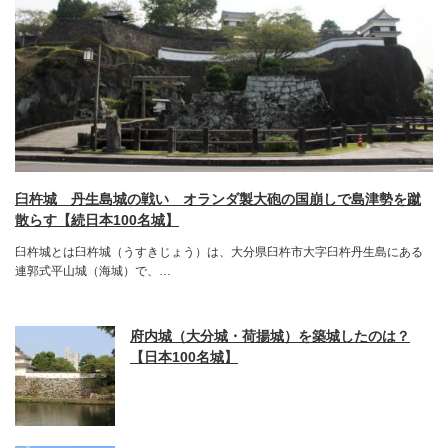
臼杵城 丹生島城の戦い オランダ製大砲の国崩しで島津勢を蹴
散らす【続日本100名城】
臼杵城とは臼杵城（うすきじょう）は、大分県臼杵市大字臼杵丹生島にある
連郭式平山城（海城）で、…
府内城（大分城・荷揚城）を築城したのは？
【日本100名城】