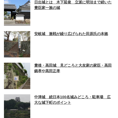
日出城とは 木下延俊 立派に明治まで続いた
豊臣家一族の城
安岐城 激戦が繰り広げられた田原氏の本拠
豊後・高田城 見どころと大友家の家臣・高田
鎮孝や高田正孝
中津城 続日本100名城みどころ・駐車場 広
大な城下町のポイント