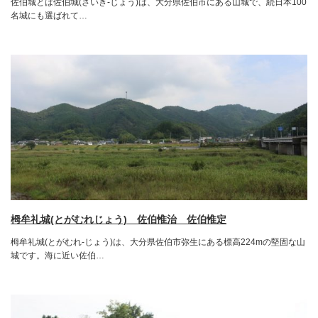
佐伯城とは佐伯城(さいき-じょう)は、大分県佐伯市にある山城で、続日本100
名城にも選ばれて…
栂牟礼城(とがむれじょう) 佐伯惟治 佐伯惟定
栂牟礼城(とがむれ-じょう)は、大分県佐伯市弥生にある標高224mの堅固な山
城です。海に近い佐伯…