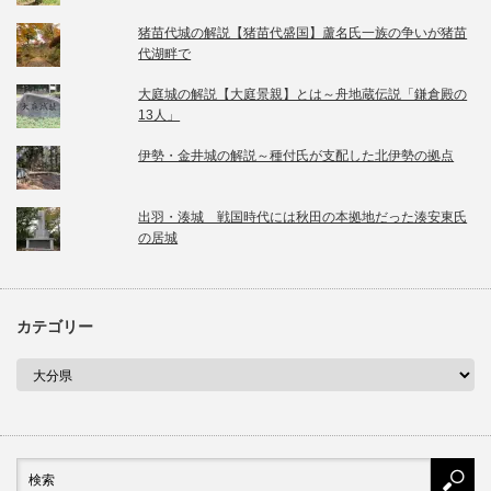
猪苗代城の解説【猪苗代盛国】蘆名氏一族の争いが猪苗
代湖畔で
大庭城の解説【大庭景親】とは～舟地蔵伝説「鎌倉殿の
13人」
伊勢・金井城の解説～種付氏が支配した北伊勢の拠点
出羽・湊城 戦国時代には秋田の本拠地だった湊安東氏
の居城
カテゴリー