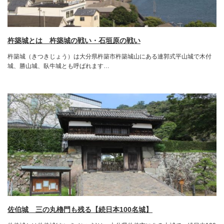
杵築城とは 杵築城の戦い・石垣原の戦い
杵築城（きつきじょう）は大分県杵築市杵築城山にある連郭式平山城で木付
城、勝山城、臥牛城とも呼ばれます…
佐伯城 三の丸櫓門も残る【続日本100名城】