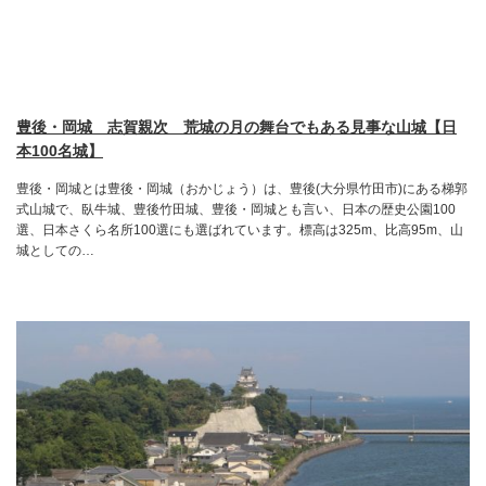
豊後・岡城 志賀親次 荒城の月の舞台でもある見事な山城【日
本100名城】
豊後・岡城とは豊後・岡城（おかじょう）は、豊後(大分県竹田市)にある梯郭
式山城で、臥牛城、豊後竹田城、豊後・岡城とも言い、日本の歴史公園100
選、日本さくら名所100選にも選ばれています。標高は325m、比高95m、山
城としての…