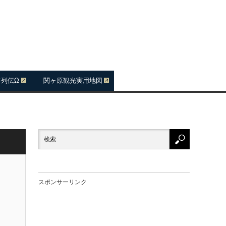
将列伝Ω
関ヶ原観光実用地図
スポンサーリンク