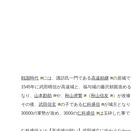
戦国時代
には、諏訪氏一門である
高遠頼継
の居城で
1545年に武田晴信が高遠城と、福与城の藤沢頼親攻め
なり、
山本勘助
や、
秋山虎繁
（
秋山信友
）が改修
その後、
武田信玄
の子である
仁科盛信
が城主となり
30000の軍勢が攻め、3000の
仁科盛信
は玉砕した事で
仁科盛信とは【高遠城の戦い】武田滅亡に向かうなか一