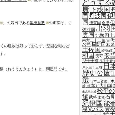
どうする
康
下総国
伊
国
丹波国
国
但
」の嫡男である
黒田長政
の正室は、こ
伊賀国
会津
出羽
佐渡国
雲国
北勢四十
古代
南方三十三館
名勝
周防国
和泉
多くの建物は残っておらず、堅固な堀など
土佐国
城郭伽藍
す。
和国
安
天守
尼子十旗
尼子十砦
日
戸沢三十五城
橋（おううんきょう）と、問屋門です。
歴史公園1
選
日本三名城
日本
日本五大山城
城
松平の
東北三名城
館
石
武将
水城
紀伊国
能
観光バス
豊