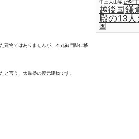
越
中三大山城
鎌
越後国
殿の13人
国
た建物ではありませんが、本丸御門跡に移
たと言う、太鼓櫓の復元建物です。