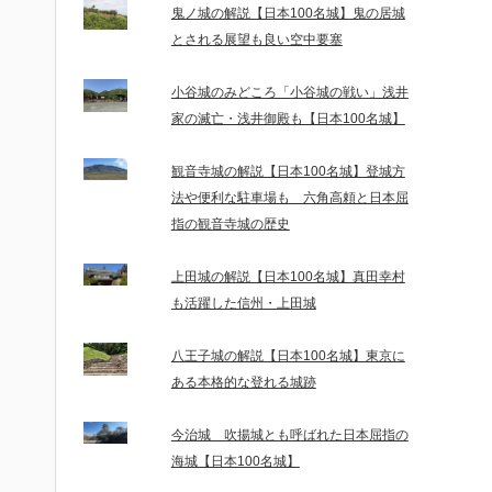
鬼ノ城の解説【日本100名城】鬼の居城
とされる展望も良い空中要塞
小谷城のみどころ「小谷城の戦い」浅井
家の滅亡・浅井御殿も【日本100名城】
観音寺城の解説【日本100名城】登城方
法や便利な駐車場も 六角高頼と日本屈
指の観音寺城の歴史
上田城の解説【日本100名城】真田幸村
も活躍した信州・上田城
八王子城の解説【日本100名城】東京に
ある本格的な登れる城跡
今治城 吹揚城とも呼ばれた日本屈指の
海城【日本100名城】