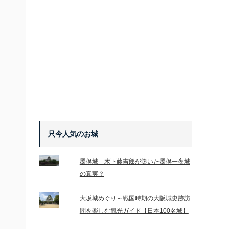
只今人気のお城
墨俣城 木下藤吉郎が築いた墨俣一夜城
の真実？
大坂城めぐり～戦国時期の大阪城史跡訪
問を楽しむ観光ガイド【日本100名城】