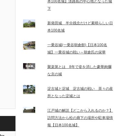
本100名城】淡路島の中心地となった城
下
新発田城 半分残念だけど素晴らしい日
本100名城
一乗谷城(一乗谷朝倉館)【日本100名
城】一乗谷城の戦い～朝倉氏の栄華
聚楽第とは 8年で姿を消した豪華絢爛
な京の城
淀古城と淀城 淀古城の戦い 茶々の産
所となった淀城とは
江戸城の解説【どこから入れるのか？】
訪問方法から松の廊下の場所や駐車場情
報【日本100名城】