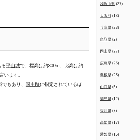
和歌山県
(27)
大阪府
(13)
兵庫県
(23)
鳥取県
(2)
岡山県
(27)
広島県
(25)
ある
平山城
で、標高は約800m、比高は約
も言います。
島根県
(25)
城でもあり、
国史跡
に指定されているほ
山口県
(5)
徳島県
(12)
香川県
(7)
高知県
(17)
愛媛県
(15)