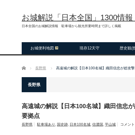
お城解説「日本全国」1300情
日本全国のお城解説情報 駐車場から観光所要時間まで詳しく掲載
お城便利地図
現存12天守
歴史観(
ホーム
長野県
高遠城の解説【日本100名城】織田信忠が総攻
長野県
高遠城の解説【日本100名城】織田信忠
要拠点
長野県
駐車場あり
,
国史跡
,
日本100名城
,
信濃国
,
平山城
コメント