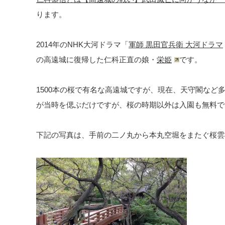
ります。
2014年のNHK大河ドラマ「
軍師 黒田官兵衛 大河ドラマ
の高遠城に復帰した仁科正直の娘・
栄姫
です。
1500本の桜で有名な高遠城ですが、現在、天守閣など
が当時を偲ぶだけですが、桜の時期以外は入園も無料で
下記の写真は、手前の二ノ丸から本丸空堀をまたぐ桜雲