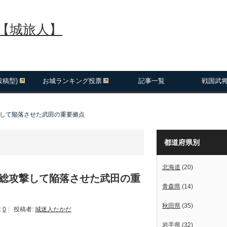
報【城旅人】
投稿型)
お城ランキング投票
記事一覧
戦国武
撃して陥落させた武田の重要拠点
都道府県別
北海道
(20)
が総攻撃して陥落させた武田の重
青森県
(14)
秋田県
(35)
:
0
投稿者:
城迷人たかだ
岩手県
(32)