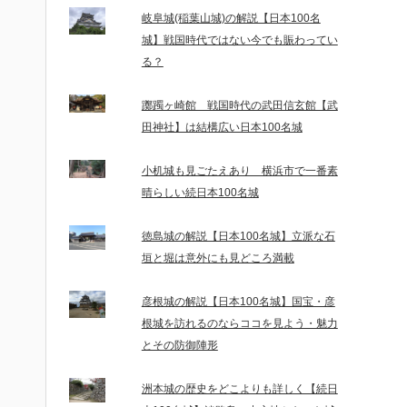
岐阜城(稲葉山城)の解説【日本100名
城】戦国時代ではない今でも賑わってい
る？
躑躅ヶ崎館 戦国時代の武田信玄館【武
田神社】は結構広い日本100名城
小机城も見ごたえあり 横浜市で一番素
晴らしい続日本100名城
徳島城の解説【日本100名城】立派な石
垣と堀は意外にも見どころ満載
彦根城の解説【日本100名城】国宝・彦
根城を訪れるのならココを見よう・魅力
とその防御陣形
洲本城の歴史をどこよりも詳しく【続日