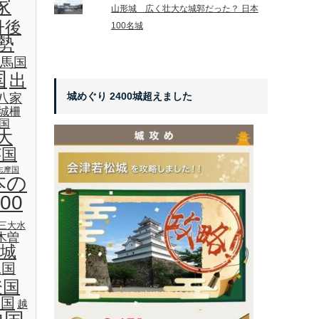
家
山形城 広く壮大な城郭だった？ 日本
丹後
100名城
勢
馬国
国
出
城めぐり 2400城超えました
八家
城柵
国
大
芸国
志摩国
本の
00
三大水
木曽
城
見国
登国
後国
越