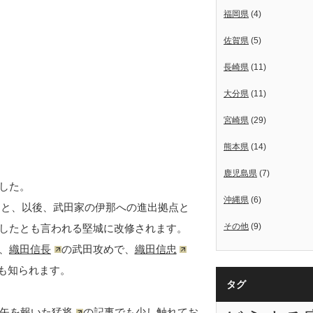
福岡県
(4)
佐賀県
(5)
長崎県
(11)
大分県
(11)
宮崎県
(29)
熊本県
(14)
鹿児島県
(7)
した。
沖縄県
(6)
ると、以後、武田家の伊那への進出拠点と
その他
(9)
したとも言われる堅城に改修されます。
、
織田信長
の武田攻めで、
織田信忠
も知られます。
タグ
矢を報いた猛将
の記事でも少し触れてお