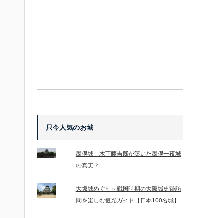
只今人気のお城
墨俣城 木下藤吉郎が築いた墨俣一夜城
の真実？
大坂城めぐり～戦国時期の大阪城史跡訪
問を楽しむ観光ガイド【日本100名城】