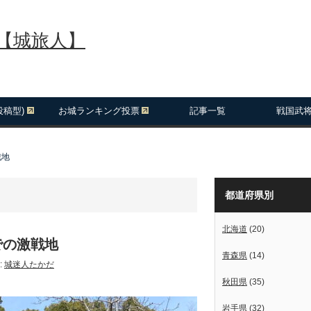
報【城旅人】
投稿型)
お城ランキング投票
記事一覧
戦国武
戦地
都道府県別
北海道
(20)
での激戦地
青森県
(14)
:
城迷人たかだ
秋田県
(35)
岩手県
(32)