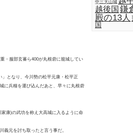
越
中三大山城
鎌
越後国
殿の13人
国
重・服部玄蕃ら400が丸根砦に籠城してい
戦い」となり、今川勢の松平元康・松平正
城に兵糧を運び込んだあと、早々に丸根砦
。
徳川家康)の武功を称え大高城に入るように命
川義元を討ち取ったと言う事だ。