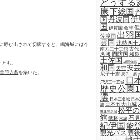
どうする
康
下総国
伊
国
丹波国
国
但
伊賀国
会津
出羽
佐渡国
雲国
北勢四十
が駿河に呼び出されて切腹すると、鳴海城には今
古代
南方三十三館
名勝
周防国
和泉
土佐国
城郭伽藍
たとも。
和国
安
天守
善照寺砦
を築いた。
尼子十旗
尼子十砦
日
戸沢三十五城
歴史公園1
選
日本三名城
日本
日本五大山城
城
松平の
東北三名城
館
石
武将
水城
紀伊国
能
観光バス
豊