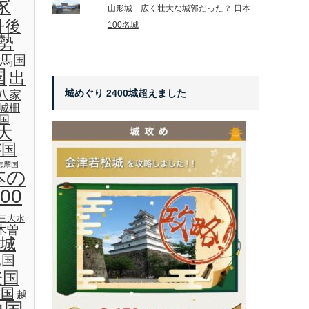
家
山形城 広く壮大な城郭だった？ 日本
丹後
100名城
勢
馬国
国
出
城めぐり 2400城超えました
八家
城柵
国
大
芸国
志摩国
本の
00
三大水
木曽
城
見国
登国
後国
越