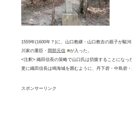
1559年(1600年？)に、山口教継・山口教吉の親子
川家の重臣・
岡部元信
が入った。
<注釈> 織田信長の策略で山口氏は切腹することになっ
更に織田信長は鳴海城を囲むように、丹下砦・中島砦・
スポンサーリンク