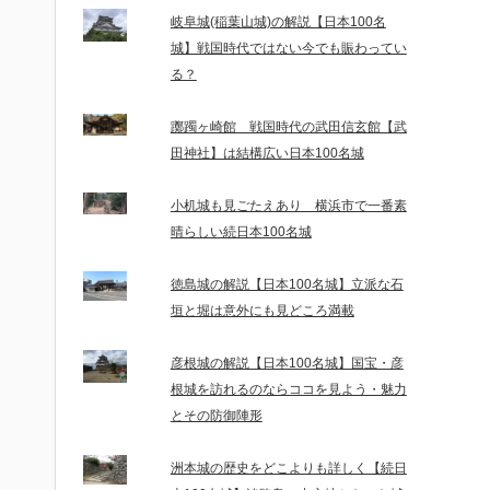
岐阜城(稲葉山城)の解説【日本100名
城】戦国時代ではない今でも賑わってい
る？
躑躅ヶ崎館 戦国時代の武田信玄館【武
田神社】は結構広い日本100名城
小机城も見ごたえあり 横浜市で一番素
晴らしい続日本100名城
徳島城の解説【日本100名城】立派な石
垣と堀は意外にも見どころ満載
彦根城の解説【日本100名城】国宝・彦
根城を訪れるのならココを見よう・魅力
とその防御陣形
洲本城の歴史をどこよりも詳しく【続日