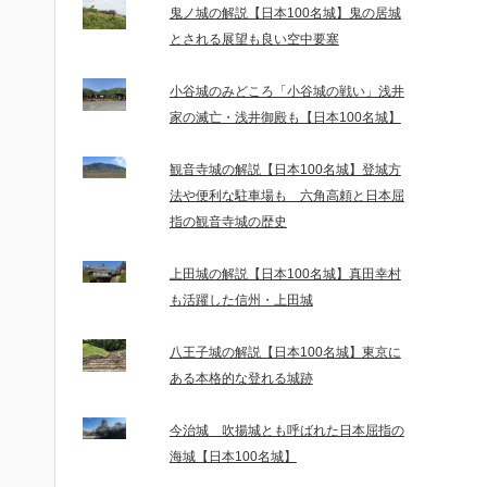
鬼ノ城の解説【日本100名城】鬼の居城
とされる展望も良い空中要塞
小谷城のみどころ「小谷城の戦い」浅井
家の滅亡・浅井御殿も【日本100名城】
観音寺城の解説【日本100名城】登城方
法や便利な駐車場も 六角高頼と日本屈
指の観音寺城の歴史
上田城の解説【日本100名城】真田幸村
も活躍した信州・上田城
八王子城の解説【日本100名城】東京に
ある本格的な登れる城跡
今治城 吹揚城とも呼ばれた日本屈指の
海城【日本100名城】