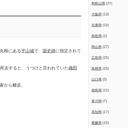
和歌山県
(27)
大阪府
(13)
兵庫県
(23)
鳥取県
(2)
岡山県
(27)
丸根にある
平山城
で、
国史跡
に指定されて
広島県
(25)
死去すると、うつけと言われていた
織田
島根県
(25)
山口県
(5)
家から離反。
徳島県
(12)
香川県
(7)
高知県
(17)
愛媛県
(15)