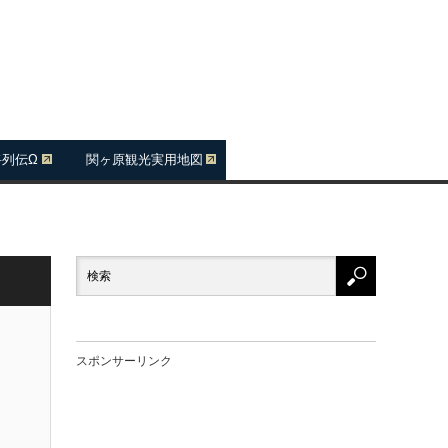
将列伝Ω
関ヶ原観光実用地図
スポンサーリンク