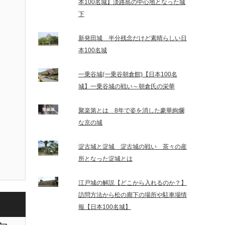
本100名城】淡路島の中心地となった城
下
新発田城 半分残念だけど素晴らしい日
本100名城
一乗谷城(一乗谷朝倉館)【日本100名
城】一乗谷城の戦い～朝倉氏の栄華
聚楽第とは 8年で姿を消した豪華絢爛
な京の城
淀古城と淀城 淀古城の戦い 茶々の産
所となった淀城とは
江戸城の解説【どこから入れるのか？】
訪問方法から松の廊下の場所や駐車場情
報【日本100名城】