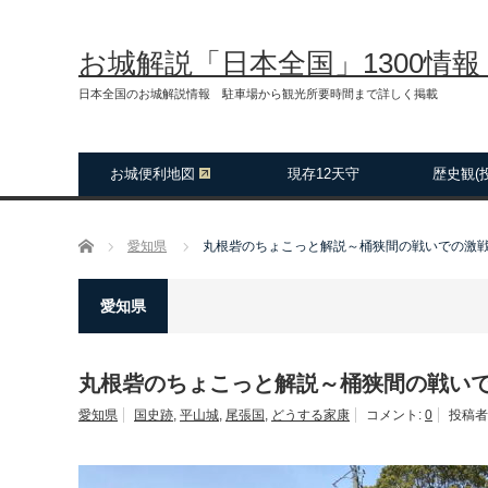
お城解説「日本全国」1300情
日本全国のお城解説情報 駐車場から観光所要時間まで詳しく掲載
お城便利地図
現存12天守
歴史観(
ホーム
愛知県
丸根砦のちょこっと解説～桶狭間の戦いでの激
愛知県
丸根砦のちょこっと解説～桶狭間の戦い
愛知県
国史跡
,
平山城
,
尾張国
,
どうする家康
コメント:
0
投稿者