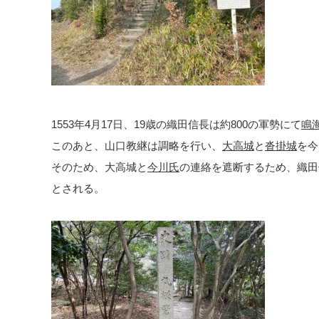
1553年4月17日、19歳の織田信長は約800の軍勢にて
鳴
このあと、山口教継は調略を行い、
大高城
と
沓掛城
を今
そのため、大高城と
今川氏
の連絡を遮断するため、織田
とされる。