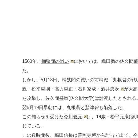
1560年、
桶狭間の戦い
においては、織田勢の佐久間盛
た。
しかし、5月18日、桶狭間の戦いの前哨戦「丸根砦の
親・松平重則・高力重正・石川家成・
酒井忠次
が大高
を攻撃し、佐久間盛重(佐久間大学)は討死したとされる
翌5月19日早朝には、丸根砦と鷲津砦も陥落した。
この知らせを受けた
今川義元
は、19歳・松平元康(
じている。
この数時間後、織田信長は善照寺砦から討って出て、今