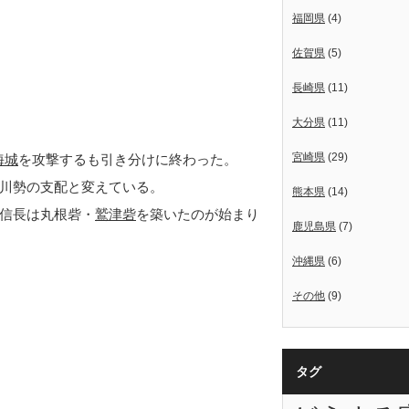
福岡県
(4)
佐賀県
(5)
長崎県
(11)
大分県
(11)
宮崎県
(29)
海城
を攻撃するも引き分けに終わった。
川勢の支配と変えている。
熊本県
(14)
信長は丸根砦・
鷲津砦
を築いたのが始まり
鹿児島県
(7)
沖縄県
(6)
その他
(9)
タグ