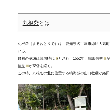
丸根砦
とは
丸根砦（まるねとりで）は、愛知県名古屋市緑区大高町
いる。
最初の築城は
戦国時代
とされ、1552年、
織田信秀
が
信長
が家督を継ぐ。
この時、丸根砦の北に位置する鳴
海城
の
山口教継
が織田