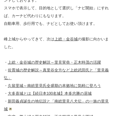
ントしております。
スマホで表示して、目的地として選択し「ナビ開始」にすれ
ば、カーナビ代わりにもなります。
自動車用、歩行用でも、ナビとしてお使い頂けます。
峰上城からやってきて、次は
上総・金谷城
の撮影に向かいま
した。
・
上総・金谷城の歴史解説～里見実堯・正木時茂の活躍
・
佐貫城の歴史解説～真里谷全方など上総武田氏と「里見義
弘」
・
久留里城～南総里見氏全盛期の本拠地に気軽に登ろう
・
大多喜城とは【続日本100名城】本多忠勝の居城
・
新田義貞誕生の地伝説と「南総里見八犬伝」の一族の里見
城