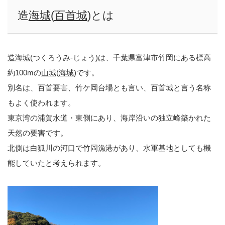
造
海城
(
百首城
)とは
造海城
(つくろうみ-じょう)は、千葉県富津市竹岡にある標高
約100mの
山城
(
海城
)です。
別名は、百首要害、竹ケ岡台場とも言い、百首城と言う名称
もよく使われます。
東京湾の浦賀水道・東側にあり、海岸沿いの独立峰築かれた
天然の要害です。
北側は白狐川の河口で竹岡漁港があり、水軍基地としても機
能していたと考えられます。