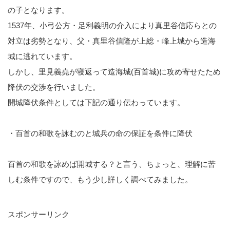
の子となります。
1537年、小弓公方・足利義明の介入により真里谷信応らとの
対立は劣勢となり、父・真里谷信隆が上総・峰上城から造海
城に逃れています。
しかし、里見義堯が寝返って造海城(百首城)に攻め寄せたため
降伏の交渉を行いました。
開城降伏条件としては下記の通り伝わっています。
・百首の和歌を詠むのと城兵の命の保証を条件に降伏
百首の和歌を詠めば開城する？と言う、ちょっと、理解に苦
しむ条件ですので、もう少し詳しく調べてみました。
スポンサーリンク