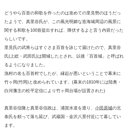
どうやら百首の和歌を作ったのは攻めての里見勢のほうだっ
たようで、真里谷氏が、この風光明媚な造海城周辺の風景に
関する和歌を100首提出すれば、降伏するよと言う内容だった
らしいです。
里見氏の武将らはすぐさま百首を詠じて届けたので、真里谷
氏(上総・武田氏)は開城したとされ、以後「百首城」と呼ばれ
るようになりました。
漁村の名も百首村でしたが、縁起が悪いということで幕末に
竹ヶ岡(竹岡)と改められています。(幕末の1810年には陸奥・
白河藩主の松平定信により竹ヶ岡台場が設置された)
真里谷信隆と真里谷信政は、浦賀水道を渡り、
小田原城
の北
条氏を頼って落ち延び、武蔵国・金沢八景付近にて暮してい
ます。