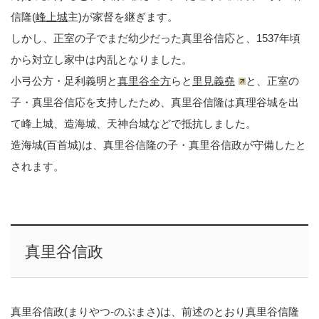
信隆(
峰上城
主)が家督を継ぎます。
しかし、正室の子でまだ幼少だった真里谷信応と、1537年頃
から対立し家中は内乱となりました。
小弓公方・足利義明と
真里谷全方
らと
里見義堯
と、正室の
子・真里谷信応を支持したため、真里谷信隆は真理谷城を出
て峰上城、造海城、天神台城などで抵抗しました。
造海城(百首城)は、真里谷信隆の子・真里谷信政が守備したと
されます。
真里谷信政
真里谷信政(まりやつ-のぶまさ)は、前述のとおり真里谷信隆