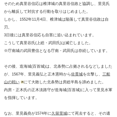
そのため真里谷信応は椎津城の真里谷信政と協調し、里見氏
から離反して対抗する行動を取りはじめました。
しかし、1552年11月4日、椎津城は陥落して真里谷信政は自
刃。
3日後には真里谷信応も自害に追い込まれています。
こうして真里谷氏(上総・武田氏)は滅亡しました。
※庁南城の武田豊信となる庁南・武田氏は存続しています。
その後、造海城(百首城)は、北条勢に占拠されるなどしました
が、1567年、里見義弘と正木憲時から
佐貫城
を出撃し、
三船
山の戦い
にて大敗した北条勢は房総半島を諦めました。
内房・正木氏の正木淡路守が造海城(百首城)に入って里見水軍
を指揮しています。
なお、里見義堯が1574年に
久留里城
にて死去すると、その遺