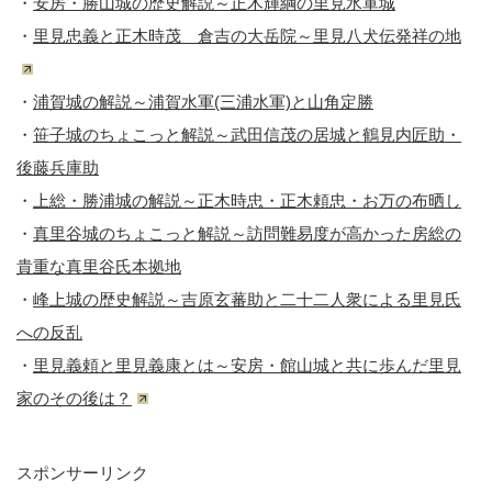
・
安房・勝山城の歴史解説～正木輝綱の里見水軍城
・
里見忠義と正木時茂 倉吉の大岳院～里見八犬伝発祥の地
・
浦賀城の解説～浦賀水軍(三浦水軍)と山角定勝
・
笹子城のちょこっと解説～武田信茂の居城と鶴見内匠助・
後藤兵庫助
・
上総・勝浦城の解説～正木時忠・正木頼忠・お万の布晒し
・
真里谷城のちょこっと解説～訪問難易度が高かった房総の
貴重な真里谷氏本拠地
・
峰上城の歴史解説～吉原玄蕃助と二十二人衆による里見氏
への反乱
・
里見義頼と里見義康とは～安房・館山城と共に歩んだ里見
家のその後は？
スポンサーリンク