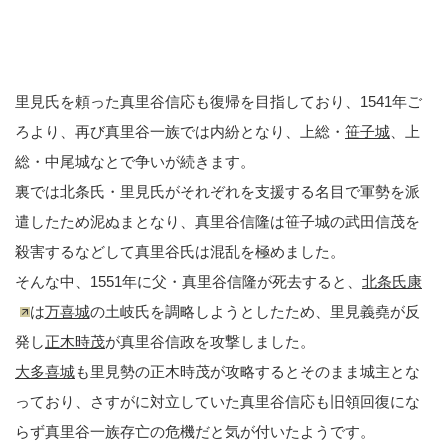
里見氏を頼った真里谷信応も復帰を目指しており、1541年ご
ろより、再び真里谷一族では内紛となり、上総・
笹子城
、上
総・中尾城なとで争いが続きます。
裏では北条氏・里見氏がそれぞれを支援する名目で軍勢を派
遣したため泥ぬまとなり、真里谷信隆は笹子城の武田信茂を
殺害するなどして真里谷氏は混乱を極めました。
そんな中、1551年に父・真里谷信隆が死去すると、
北条氏康
は
万喜城
の土岐氏を調略しようとしたため、里見義堯が反
発し
正木時茂
が真里谷信政を攻撃しました。
大多喜城
も里見勢の正木時茂が攻略するとそのまま城主とな
っており、さすがに対立していた真里谷信応も旧領回復にな
らず真里谷一族存亡の危機だと気が付いたようです。