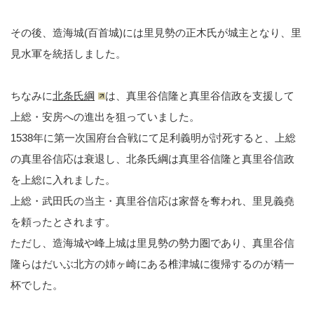
その後、造海城(百首城)には里見勢の正木氏が城主となり、里
見水軍を統括しました。
ちなみに
北条氏綱
は、真里谷信隆と真里谷信政を支援して
上総・安房への進出を狙っていました。
1538年に第一次国府台合戦にて足利義明が討死すると、上総
の真里谷信応は衰退し、北条氏綱は真里谷信隆と真里谷信政
を上総に入れました。
上総・武田氏の当主・真里谷信応は家督を奪われ、里見義堯
を頼ったとされます。
ただし、造海城や峰上城は里見勢の勢力圏であり、真里谷信
隆らはだいぶ北方の姉ヶ崎にある椎津城に復帰するのが精一
杯でした。