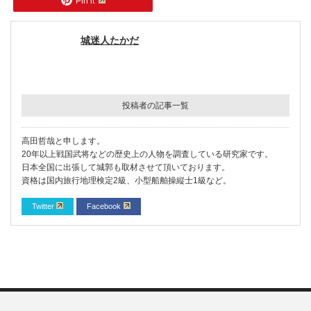
Pin it
城迷人たかだ
投稿者の記事一覧
高田哲哉と申します。
20年以上戦国武将などの歴史上の人物を調査している研究家です。
日本全国に出張して城郭も取材させて頂いております。
資格は国内旅行地理検定2級、小型船舶操縦士1級など。
Twitter
Facebook