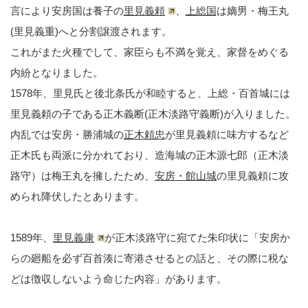
言により安房国は養子の
里見義頼
、
上総国
は嫡男・梅王丸
(里見義重)へと分割譲渡されます。
これがまた火種でして、家臣らも不満を覚え、家督をめぐる
内紛となりました。
1578年、里見氏と後北条氏が和睦すると、上総・百首城には
里見義頼の子である正木義断(正木淡路守義断)が入りました。
内乱では安房・勝浦城の
正木頼忠
が里見義頼に味方するなど
正木氏も両派に分かれており、造海城の正木源七郎（正木淡
路守）は梅王丸を擁したため、
安房・館山城
の里見義頼に攻
められ降伏したとあります。
1589年、
里見義康
が正木淡路守に宛てた朱印状に「安房か
らの廻船を必ず百首湊に寄港させるとの話と、その際に税な
どは徴収しないよう命じた内容」があります。