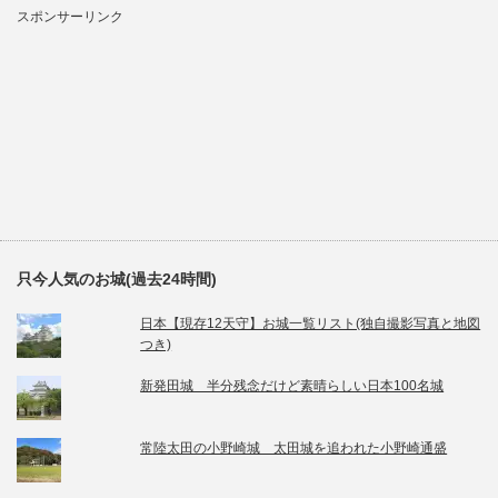
スポンサーリンク
只今人気のお城(過去24時間)
日本【現存12天守】お城一覧リスト(独自撮影写真と地図
つき)
新発田城 半分残念だけど素晴らしい日本100名城
常陸太田の小野崎城 太田城を追われた小野崎通盛