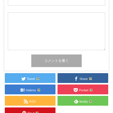
Tweet
Share
Hatena
Pocket
RSS
feedly