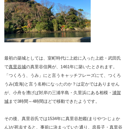
最初の築城としては、室町時代に上総に入った上総・武田氏
で
真里谷城
の真里谷信興が、1461年に築いたとされます。
「つくろう、うみ」にと言うキャッチフレーズにて、つくろ
うみ(造海)と言う名称になったのか？は定かではありません
が、小舟を漕げば対岸の三浦半島・久里浜にある相模・
浦賀
城
まで3時間～4時間ほどで移動できたようです。
その後、真里谷氏では1534年に真里谷恕鑑(まりやつ-じょか
ん)が死去すると、事前に決まっていた通り、庶長子・真里谷