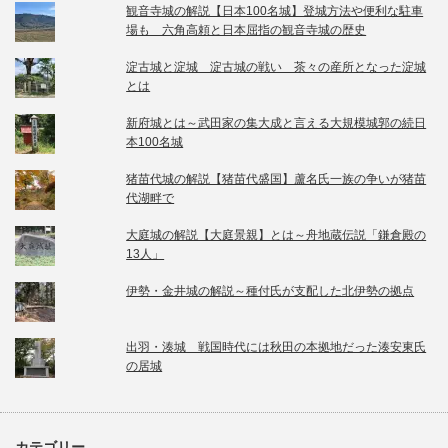
観音寺城の解説【日本100名城】登城方法や便利な駐車
場も 六角高頼と日本屈指の観音寺城の歴史
淀古城と淀城 淀古城の戦い 茶々の産所となった淀城
とは
新府城とは～武田家の集大成と言える大規模城郭の続日
本100名城
猪苗代城の解説【猪苗代盛国】蘆名氏一族の争いが猪苗
代湖畔で
大庭城の解説【大庭景親】とは～舟地蔵伝説「鎌倉殿の
13人」
伊勢・金井城の解説～種付氏が支配した北伊勢の拠点
出羽・湊城 戦国時代には秋田の本拠地だった湊安東氏
の居城
カテゴリー