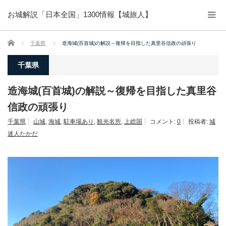
お城解説「日本全国」1300情報【城旅人】
ホーム
千葉県
造海城(百首城)の解説～復帰を目指した真里谷信政の頑張り
千葉県
造海城(百首城)の解説～復帰を目指した真里谷
信政の頑張り
千葉県
山城
,
海城
,
駐車場あり
,
観光名所
,
上総国
コメント:
0
投稿者:
城
迷人たかだ