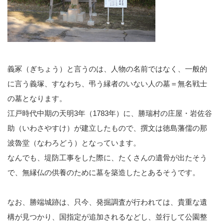
義冢（ぎちょう）と言うのは、人物の名前ではなく、一般的
に言う義塚、すなわち、弔う縁者のいない人の墓＝無名戦士
の墓となります。
江戸時代中期の天明3年（1783年）に、勝瑞村の庄屋・岩佐谷
助（いわさやすけ）が建立したもので、撰文は徳島藩儒の那
波魯堂（なわろどう）となっています。
なんでも、堤防工事をした際に、たくさんの遺骨が出たそう
で、無縁仏の供養のために墓を築造したとあるそうです。
なお、勝端城跡は、只今、発掘調査が行われては、貴重な遺
構が見つかり、国指定が追加されるなどし、並行して公園整