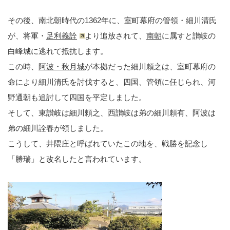
その後、南北朝時代の1362年に、室町幕府の管領・細川清氏
が、将軍・
足利義詮
より追放されて、
南朝
に属すと讃岐の
白峰城に逃れて抵抗します。
この時、
阿波・秋月城
が本拠だった細川頼之は、室町幕府の
命により細川清氏を討伐すると、四国、管領に任じられ、河
野通朝も追討して四国を平定しました。
そして、東讃岐は細川頼之、西讃岐は弟の細川頼有、阿波は
弟の細川詮春が領しました。
こうして、井隈庄と呼ばれていたこの地を、戦勝を記念し
「勝瑞」と改名したと言われています。