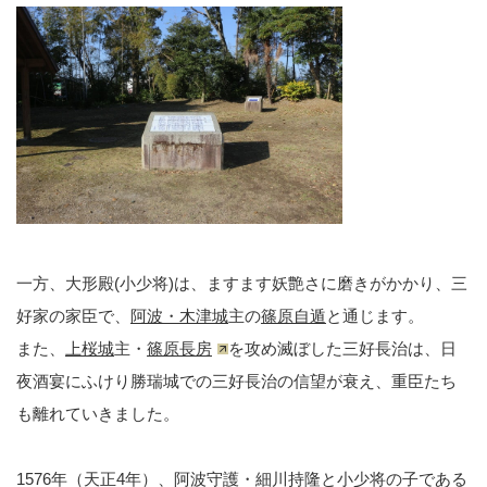
一方、大形殿(小少将)は、ますます妖艶さに磨きがかかり、三
好家の家臣で、
阿波・木津城
主の
篠原自遁
と通じます。
また、
上桜城
主・
篠原長房
を攻め滅ぼした三好長治は、日
夜酒宴にふけり勝瑞城での三好長治の信望が衰え、重臣たち
も離れていきました。
1576年（天正4年）、阿波守護・細川持隆と小少将の子である