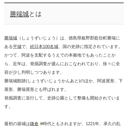
勝端城
とは
勝瑞城
（しょうずいじょう）は、徳島県板野郡藍住町勝瑞に
ある
平城
で、
続日本100名城
、国の史跡に指定されています。
かつて、阿波を支配するうえでの本拠地でもあったことか
ら、近年は、発掘調査が盛んにおこなわれており、徐々に全
容が少し判明しつつあります。
勝瑞城館跡(しょうずいじょうかんあと)のほか、阿波屋形、下
屋形、勝瑞屋形とも呼ばれます。
発掘調査に並行して、史跡公園として整備も開始されていま
す。
最初の築城は
鎌倉
時代ともされますが、1221年、承久の乱