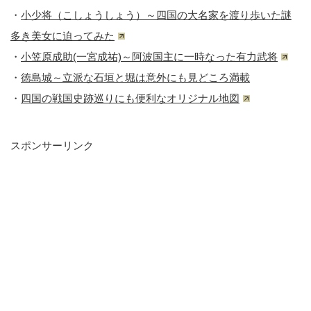
・
小少将（こしょうしょう）～四国の大名家を渡り歩いた謎
多き美女に迫ってみた
・
小笠原成助(一宮成祐)～阿波国主に一時なった有力武将
・
徳島城～立派な石垣と堀は意外にも見どころ満載
・
四国の戦国史跡巡りにも便利なオリジナル地図
スポンサーリンク