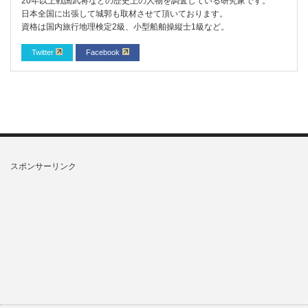
20年以上戦国武将などの歴史上の人物を調査している研究家です。
日本全国に出張して城郭も取材させて頂いております。
資格は国内旅行地理検定2級、小型船舶操縦士1級など。
Twitter
Facebook
スポンサーリンク