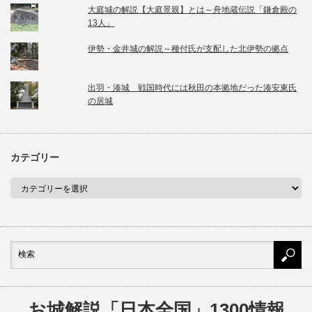
大庭城の解説【大庭景親】とは～舟地蔵伝説「鎌倉殿の
13人」
伊勢・金井城の解説～種付氏が支配した北伊勢の拠点
出羽・湊城 戦国時代には秋田の本拠地だった湊安東氏
の居城
カテゴリー
お城解説「日本全国」1300情報