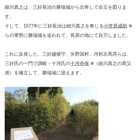
細川真之は、三好長治の勝瑞城から出奔して自立を図りま
す。
そして、1577年に三好長治は細川真之を奉じる
小笠原成助
らの軍勢に勝瑞城を追われて、長原の地にて自刃しました。
これに反発した、三好越後守、矢野国村、河村左馬亮らは、
三好氏の一門で讃岐・十河氏の
十河存保
（細川真之の異父
弟）を擁立して、勝瑞城に迎えます。