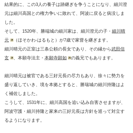
結果的に、この3人の養子は跡継ぎを争うことになり、細川澄
元は細川高国との権力争いに敗れて、阿波に戻ると病没しま
した。
そして、1520年、勝端城の細川家は、細川澄元の子・
細川晴
元
（ほそかわ-はるもと）が7歳で家督を継ぎます。
細川晴元の正室は三条公頼の長女であり、その縁から
武田信
玄
、本願寺法主・
本願寺顕如
の義兄でもあります。
細川晴元は被官である三好元長の尽力もあり、徐々に勢力を
盛り返していき、境を本拠とすると、勝瑞城の細川持隆はよ
く補佐しました。
こうして、1531年に、細川高国を追い込み自害させますが、
阿波守護・細川持隆と家来の三好元長は方針を巡って対立す
るようになります。