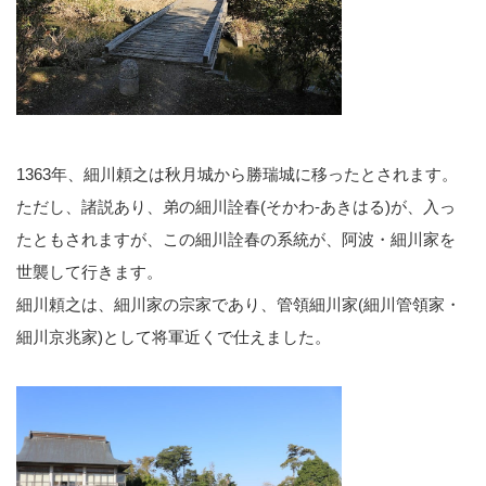
1363年、細川頼之は秋月城から勝瑞城に移ったとされます。
ただし、諸説あり、弟の細川詮春(そかわ-あきはる)が、入っ
たともされますが、この細川詮春の系統が、阿波・細川家を
世襲して行きます。
細川頼之は、細川家の宗家であり、管領細川家(細川管領家・
細川京兆家)として将軍近くで仕えました。