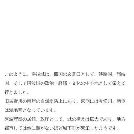
このように、勝端城は、四国の玄関口として、淡路国、讃岐
国、そして
阿波国
の政治・経済・文化の中心地として栄えて
行きました。
旧
吉野
川の南岸の自然堤防上にあり、東側には今切川、南側
は湿地帯となっています。
阿波守護の居館、政庁として、城の構えは広大であり、地方
都市しては他に類がないほど城下町が繁栄したようです。