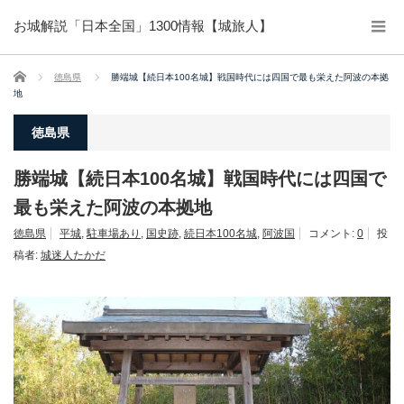
お城解説「日本全国」1300情報【城旅人】
ホーム
徳島県
勝端城【続日本100名城】戦国時代には四国で最も栄えた阿波の本拠
地
徳島県
勝端城【続日本100名城】戦国時代には四国で
最も栄えた阿波の本拠地
徳島県
平城
,
駐車場あり
,
国史跡
,
続日本100名城
,
阿波国
コメント:
0
投
稿者:
城迷人たかだ