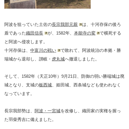
阿波を狙っていた土佐の
長宗我部元親
は、十河存保の後ろ
盾であった
織田信長
が、1582年、
本能寺の変
で横死する
と阿波へ侵攻します。
十河存保は、
中富川の戦い
で敗れて、阿波統治の本拠・勝
瑞城から退却し、讃岐・
虎丸城
へ撤退しました。
そして、1582年（天正10年）9月21日、防御の弱い勝端城は廃
城となり、支城の
板西城
、姫田城、西条城なども使われなく
なっています。
長宗我部勢は、
阿波・一宮城
を改修し、織田家の実権を握っ
た羽柴秀吉に備えました。