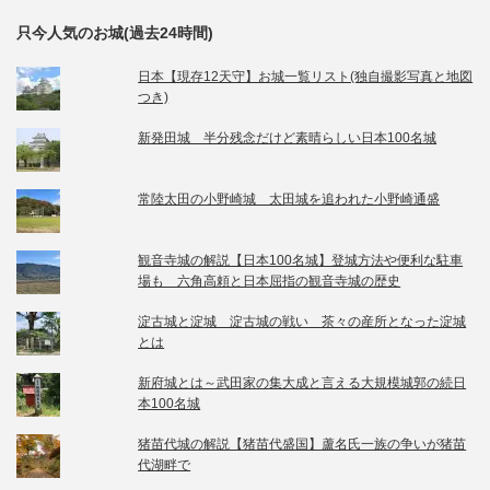
只今人気のお城(過去24時間)
日本【現存12天守】お城一覧リスト(独自撮影写真と地図
つき)
新発田城 半分残念だけど素晴らしい日本100名城
常陸太田の小野崎城 太田城を追われた小野崎通盛
観音寺城の解説【日本100名城】登城方法や便利な駐車
場も 六角高頼と日本屈指の観音寺城の歴史
淀古城と淀城 淀古城の戦い 茶々の産所となった淀城
とは
新府城とは～武田家の集大成と言える大規模城郭の続日
本100名城
猪苗代城の解説【猪苗代盛国】蘆名氏一族の争いが猪苗
代湖畔で