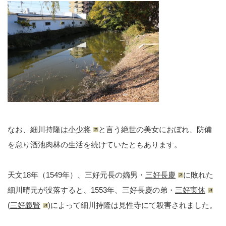
なお、細川持隆は
小少将
と言う絶世の美女におぼれ、防備
を怠り酒池肉林の生活を続けていたともあります。
天文18年（1549年）、三好元長の嫡男・
三好長慶
に敗れた
細川晴元が没落すると、1553年、三好長慶の弟・
三好実休
(
三好義賢
)によって細川持隆は見性寺にて殺害されました。