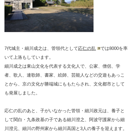
7代城主・細川成之は、管領代として
応仁の乱
では8000を率
いて上洛もしています。
細川成之は東山文化を代表する文化人で、公家、僧侶、学
者、歌人、連歌師、書家、絵師、芸能人などの交遊もあっこ
とから、京の文化が勝端城にももたらされ、文化都市として
も発展しました。
応仁の乱のあと、子がいなかった管領・細川政元は、養子と
して関白・九条政基の子である細川澄之、阿波守護家から細
川澄元、細川の野州家から細川高国と3人の養子を迎えます。