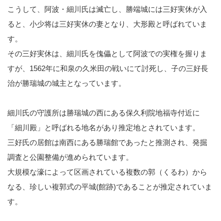
こうして、阿波・細川氏は滅亡し、勝端城には三好実休が入
ると、小少将は三好実休の妻となり、大形殿と呼ばれていま
す。
その三好実休は、細川氏を傀儡として阿波での実権を握りま
すが、1562年に和泉の久米田の戦いにて討死し、子の三好長
治が勝瑞城の城主となっています。
細川氏の守護所は勝瑞城の西にある保久利院地福寺付近に
「細川殿」と呼ばれる地名があり推定地とされています。
三好氏の居館は南西にある勝瑞館であったと推測され、発掘
調査と公園整備が進められています。
大規模な濠によって区画されている複数の郭（くるわ）から
なる、珍しい複郭式の平城(館跡)であることが推定されていま
す。