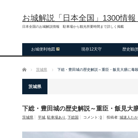
お城解説「日本全国」1300情
日本全国のお城解説情報 駐車場から観光所要時間まで詳しく掲載
お城便利地図
現存12天守
歴史観(
ホーム
茨城県
下総・豊田城の歴史解説～重臣・飯見大膳に毒
茨城県
下総・豊田城の歴史解説～重臣・飯見大
茨城県
平城
,
駐車場あり
,
下総国
コメント:
0
投稿者:
城迷人たか