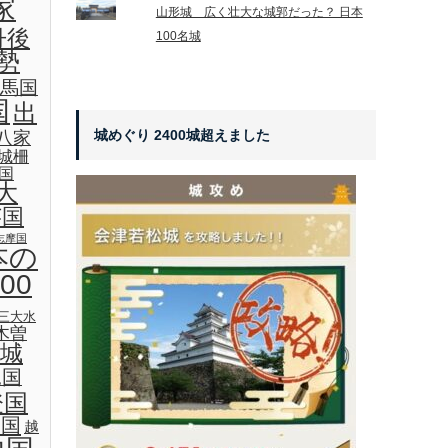
家
山形城 広く壮大な城郭だった？ 日本
丹後
100名城
勢
馬国
国
出
城めぐり 2400城超えました
八家
城柵
国
大
芸国
志摩国
本の
00
三大水
木曽
城
見国
登国
後国
越