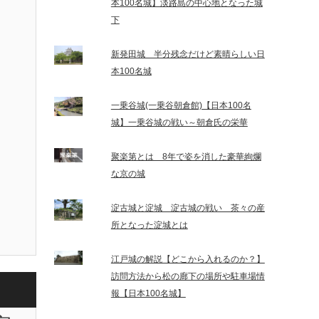
本100名城】淡路島の中心地となった城
下
新発田城 半分残念だけど素晴らしい日
本100名城
一乗谷城(一乗谷朝倉館)【日本100名
城】一乗谷城の戦い～朝倉氏の栄華
聚楽第とは 8年で姿を消した豪華絢爛
な京の城
淀古城と淀城 淀古城の戦い 茶々の産
所となった淀城とは
江戸城の解説【どこから入れるのか？】
訪問方法から松の廊下の場所や駐車場情
報【日本100名城】