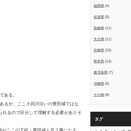
福岡県
(4)
佐賀県
(5)
長崎県
(11)
大分県
(11)
宮崎県
(29)
熊本県
(14)
鹿児島県
(7)
沖縄県
(6)
である。
その他
(9)
あるが、ここ小貝川沿いの豊田城ではな
えられるので区分して理解する必要がありそ
タグ
館がここの下総・豊田城と言う事になる。