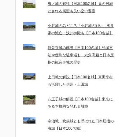
鬼ノ城の解説【日本100名城】鬼の居城
とされる展望も良い空中要塞
小谷城のみどころ「小谷城の戦い」浅井
家の滅亡・浅井御殿も【日本100名城】
観音寺城の解説【日本100名城】登城方
法や便利な駐車場も 六角高頼と日本屈
指の観音寺城の歴史
上田城の解説【日本100名城】真田幸村
も活躍した信州・上田城
八王子城の解説【日本100名城】東京に
ある本格的な登れる城跡
今治城 吹揚城とも呼ばれた日本屈指の
海城【日本100名城】