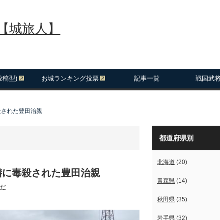
報【城旅人】
投稿型)
お城ランキング投票
記事一覧
戦国武
殺された豊田治親
都道府県別
北海道
(20)
膳に毒殺された豊田治親
青森県
(14)
だ
秋田県
(35)
岩手県
(32)