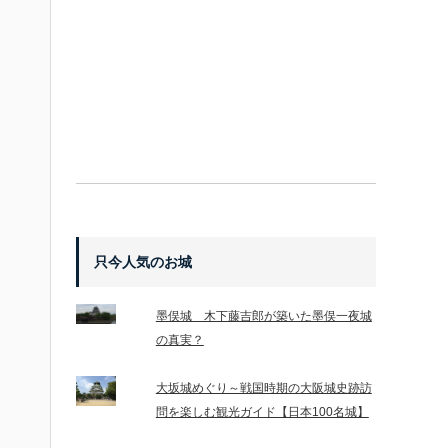
只今人気のお城
墨俣城 木下藤吉郎が築いた墨俣一夜城
の真実？
大坂城めぐり～戦国時期の大阪城史跡訪
問を楽しむ観光ガイド【日本100名城】