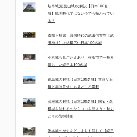
岐阜城(稲葉山城)の解説【日本100名
城】戦国時代ではない今でも賑わってい
る？
躑躅ヶ崎館 戦国時代の武田信玄館【武
田神社】は結構広い日本100名城
小机城も見ごたえあり 横浜市で一番素
晴らしい続日本100名城
徳島城の解説【日本100名城】立派な石
垣と堀は意外にも見どころ満載
彦根城の解説【日本100名城】国宝・彦
根城を訪れるのならココを見よう・魅力
とその防御陣形
洲本城の歴史をどこよりも詳しく【続日