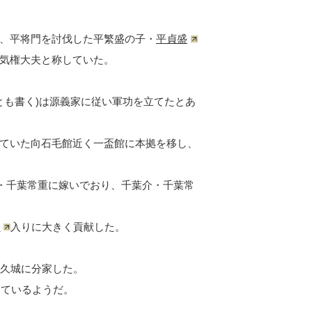
、平将門を討伐した平繁盛の子・
平貞盛
気権大夫と称していた。
とも書く)は源義家に従い軍功を立てたとあ
ていた向石毛館近く一盃館に本拠を移し、
介・千葉常重に嫁いでおり、千葉介・千葉常
倉
入りに大きく貢献した。
牛久城に分家した。
しているようだ。