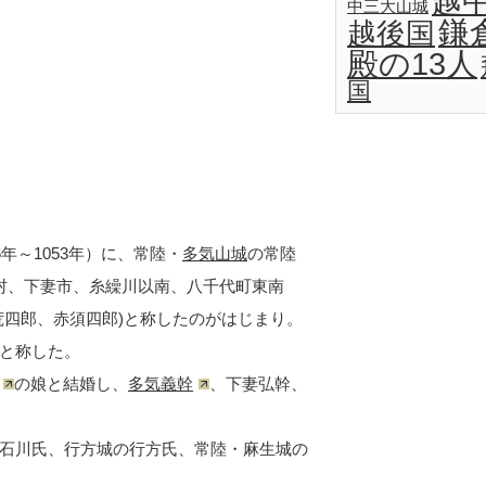
越
中三大山城
鎌
越後国
殿の13人
国
年～1053年）に、常陸・
多気山城
の常陸
村、下妻市、糸繰川以南、八千代町東南
荒四郎、赤須四郎)と称したのがはじまり。
と称した。
の娘と結婚し、
多気義幹
、下妻弘幹、
石川氏、行方城の行方氏、常陸・麻生城の