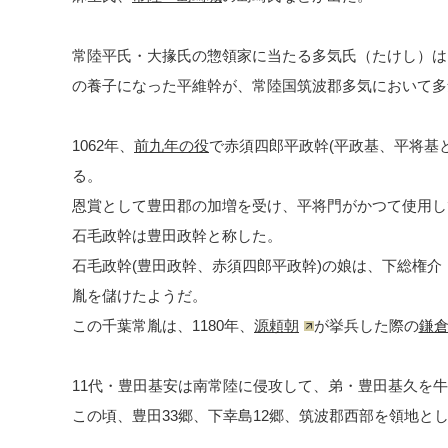
常陸平氏・大掾氏の惣領家に当たる多気氏（たけし）は
の養子になった平維幹が、常陸国筑波郡多気において多
1062年、
前九年の役
で赤須四郎平政幹(平政基、平将基
る。
恩賞として豊田郡の加増を受け、平将門がかつて使用し
石毛政幹は豊田政幹と称した。
石毛政幹(豊田政幹、赤須四郎平政幹)の娘は、下総権
胤を儲けたようだ。
この千葉常胤は、1180年、
源頼朝
が挙兵した際の
鎌
11代・豊田基安は南常陸に侵攻して、弟・豊田基久を
この頃、豊田33郷、下幸島12郷、筑波郡西部を領地と