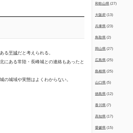
和歌山県
(27)
大阪府
(13)
兵庫県
(23)
鳥取県
(2)
岡山県
(27)
にある
平城
だと考えられる。
広島県
(25)
北にある常陸・長峰城との連絡もあったと
島根県
(25)
城の城域や実態はよくわからない。
山口県
(5)
徳島県
(12)
香川県
(7)
高知県
(17)
愛媛県
(15)