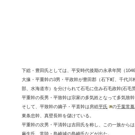
下総・豊田氏としては、平安時代後期の永承年間（1046
大掾・平重幹の3男・平政幹が豊田郡（石下町、千代川
部、水海道市）を分けられて石毛に住み石毛政幹(石毛
平重幹の長男・平致幹は宗家の多気姓となって多気致幹
そして、平致幹の嫡子・平直幹は房総
平氏
の
千葉常胤
東条忠幹、真壁長幹を儲けている。
平重幹の次男・平清幹は吉田氏を称し、この一族からは
麻生氏、
常陸・島崎城
の島崎氏などが出た。