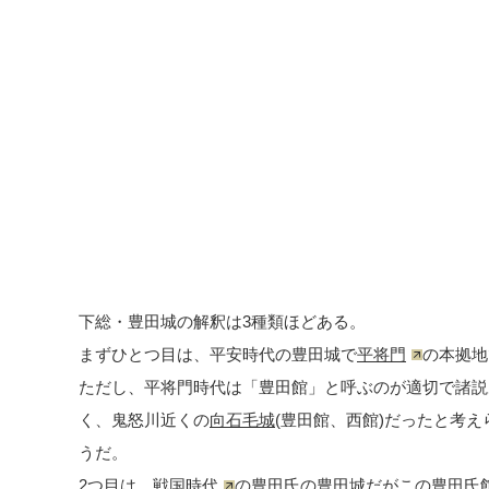
下総・豊田城の解釈は3種類ほどある。
まずひとつ目は、平安時代の豊田城で
平将門
の本拠地
ただし、平将門時代は「豊田館」と呼ぶのが適切で諸説
く、鬼怒川近くの
向石毛城
(豊田館、西館)だったと考
うだ。
2つ目は、
戦国時代
の豊田氏の豊田城だがこの豊田氏