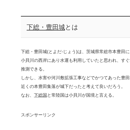
下総・豊田城
とは
下総・豊田城(とよだ-じょう)は、茨城県常総市本豊田
小貝川の西岸にあり水運も利用していたと思われ、すぐ
推測できる。
しかし、水害や河川敷拡張工事などでかつてあった豊田
近くの本豊田集落が城下だったと考えて良いだろう。
なお、
下総国
と常陸国は小貝川が国境と言える。
スポンサーリンク