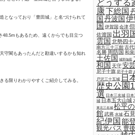
どうする
康
下総国
伊
造となっており「豊田城」と名づけられて
国
丹波国
国
但
伊賀国
会津
出羽
佐渡国
48.5mもあるため、遠くからでも目立つ
雲国
北勢四十
古代
南方三十三館
名勝
周防国
和泉
天守閣もあったんだと勘違いするかも知れ
土佐国
城郭伽藍
和国
安
天守
尼子十旗
尼子十砦
日
戸沢三十五城
きる限りわかりやすくご紹介してみる。
歴史公園1
選
日本三名城
日本
日本五大山城
城
松平の
東北三名城
館
石
武将
水城
紀伊国
能
観光バス
豊