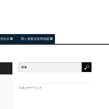
将列伝Ω
関ヶ原観光実用地図
スポンサーリンク