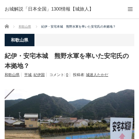
お城解説「日本全国」1300情報【城旅人】
ホーム
和歌山県
紀伊・安宅本城 熊野水軍を率いた安宅氏の本拠地？
和歌山県
紀伊・安宅本城 熊野水軍を率いた安宅氏の
本拠地？
和歌山県
平城
,
紀伊国
コメント:
0
投稿者:
城迷人たかだ