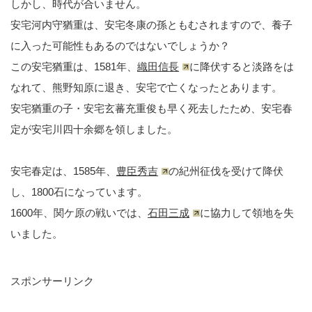
しかし、時代が合いません。
安宅河内守猶重は、安宅冬康の孫ともむされますので、養子
に入った可能性もあるのではないでしょうか？
この安宅猶重は、1581年、
織田信長
に降伏すると淡路をは
なれて、熊野知原に退き、安宅で亡くなったとあります。
安宅猶重の子・安宅玄蕃充重俊も早く死去したため、安宅春
定が安宅川四十余郷を領しました。
安宅春定は、1585年、
豊臣秀吉
の紀州征伐を受けて降伏
し、1800石になっています。
1600年、関ケ原の戦いでは、
石田三成
に協力して領地を失
いました。
スポンサーリンク