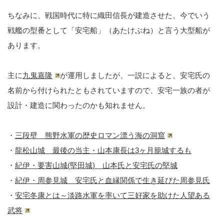
ちなみに、戦国時代に特に織田信長が建造させた、今でいう
戦艦の型番として「安宅船」（あたけぶね）と言う大型船が
あります。
主に
九鬼嘉隆
が運用しましたが、一説によると、安宅氏の
名前から付けられたともされていますので、安宅一族の者が
設計・建造に関わったのかも知れません。
・
三段壁 熊野水軍の歴史ロマン漂う海の洞窟
・
龍松山城 最後の当主・山本康長は3ヶ月籠城するも
・
紀伊・要害山城(堅田城) 山本氏と安宅氏の堅城
・
紀伊・周参見城 安宅氏と血縁関係で生き延びた周参見氏
・
安宅冬康とは～淡路水軍を率いて三好家を助けた人望ある
武将