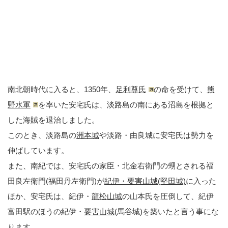
南北朝時代に入ると、1350年、
足利尊氏
の命を受けて、
熊
野水軍
を率いた安宅氏は、淡路島の南にある沼島を根拠と
した海賊を退治しました。
このとき、淡路島の
洲本城
や淡路・由良城に安宅氏は勢力を
伸ばしています。
また、南紀では、安宅氏の家臣・北金右衛門の甥とされる福
田良左衛門(福田丹左衛門)が
紀伊・要害山城(堅田城)
に入った
ほか、安宅氏は、紀伊・
龍松山城
の山本氏を圧倒して、紀伊
富田駅のほうの紀伊・
要害山城
(馬谷城)を築いたと言う事にな
ります。