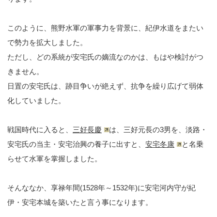
このように、熊野水軍の軍事力を背景に、紀伊水道をまたい
で勢力を拡大しました。
ただし、どの系統が安宅氏の嫡流なのかは、もはや検討がつ
きません。
日置の安宅氏は、跡目争いが絶えず、抗争を繰り広げて弱体
化していました。
戦国時代に入ると、
三好長慶
は、三好元長の3男を、淡路・
安宅氏の当主・安宅治興の養子に出すと、
安宅冬康
と名乗
らせて水軍を掌握しました。
そんななか、享禄年間(1528年～1532年)に安宅河内守が紀
伊・安宅本城を築いたと言う事になります。