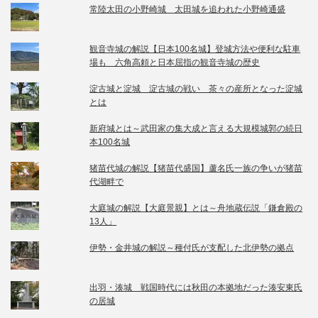
常陸太田の小野崎城 太田城を追われた小野崎通盛
観音寺城の解説【日本100名城】登城方法や便利な駐車
場も 六角高頼と日本屈指の観音寺城の歴史
淀古城と淀城 淀古城の戦い 茶々の産所となった淀城
とは
新府城とは～武田家の集大成と言える大規模城郭の続日
本100名城
猪苗代城の解説【猪苗代盛国】蘆名氏一族の争いが猪苗
代湖畔で
大庭城の解説【大庭景親】とは～舟地蔵伝説「鎌倉殿の
13人」
伊勢・金井城の解説～種付氏が支配した北伊勢の拠点
出羽・湊城 戦国時代には秋田の本拠地だった湊安東氏
の居城