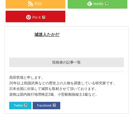
RSS
feedly
Pin it
城迷人たかだ
投稿者の記事一覧
高田哲哉と申します。
20年以上戦国武将などの歴史上の人物を調査している研究家です。
日本全国に出張して城郭も取材させて頂いております。
資格は国内旅行地理検定2級、小型船舶操縦士1級など。
Twitter
Facebook