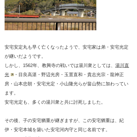
安宅安定丸も早く亡くなったようで、安宅家は弟・安宅光定
が継いだようです。
しかし、1562年、教興寺の戦いでは湯川衆としては、
湯川直
光
・目良高湛・野辺光房・玉置直和・貴志光宗・龍神正
房・山本忠朝・安宅光定・小山隆光らが畠山勢に加わってい
ます。
安宅光定も、多くの湯川衆と共に討死しました。
その後、子の安宅猶重が継ぎますが、この安宅猶重は、紀
伊・安宅本城を築いた安宅河内守と同じ名前です。