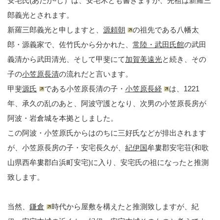
安宅氏(あたか-し）は、安宅木とも書きますが、先祖は新羅三
郎義光とされます。
新羅三郎義光と申しますと、
源頼朝
の祖先である八幡太
郎・源義家で、佐竹氏から分かれた、
常陸・武田氏館
の武田
義清から武田清光、そして甲斐にて
加賀美遠光
と続き、その
子の
小笠原長清
の流れだと言います。
甲斐
源氏
である小笠原長清の子・
小笠原長経
は、1221
年、承久の乱のあと、阿波守護となり、次男の小笠原長房が
阿波・岩倉城を本拠としました。
この阿波・小笠原氏からはのちに三好氏などが排出されます
が、小笠原長房の子・安宅長久が、
紀伊国
牟婁郡安宅荘(和歌
山県西牟婁郡白浜町安宅)に入り、安宅氏の祖になったと推測
致します。
当然、
鎌倉
時代から屋敷を構えたと推測致しますが、紀