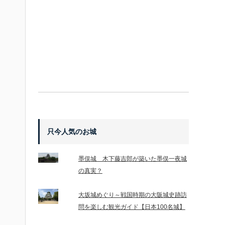
只今人気のお城
墨俣城 木下藤吉郎が築いた墨俣一夜城
の真実？
大坂城めぐり～戦国時期の大阪城史跡訪
問を楽しむ観光ガイド【日本100名城】