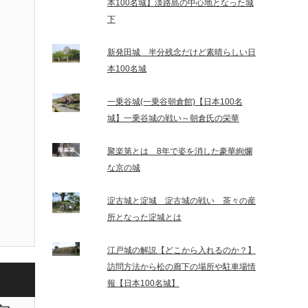
本100名城】淡路島の中心地となった城
下
新発田城 半分残念だけど素晴らしい日
本100名城
一乗谷城(一乗谷朝倉館)【日本100名
城】一乗谷城の戦い～朝倉氏の栄華
聚楽第とは 8年で姿を消した豪華絢爛
な京の城
淀古城と淀城 淀古城の戦い 茶々の産
所となった淀城とは
江戸城の解説【どこから入れるのか？】
訪問方法から松の廊下の場所や駐車場情
報【日本100名城】