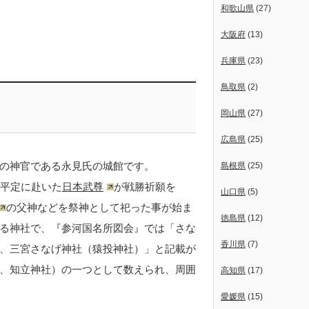
和歌山県
(27)
大阪府
(13)
兵庫県
(23)
鳥取県
(2)
岡山県
(27)
広島県
(25)
の神官である永見氏の城館です。
島根県
(25)
国平定に赴いた
日本武尊
が戦勝祈願を
山口県
(5)
の父神などを祭神として祀った事が始ま
徳島県
(12)
る神社で、『参河国名所図会』では「さな
香川県
(7)
、三宮さなげ神社（猿投神社）」と記載が
、知立神社）の一つとして数えられ、周囲
高知県
(17)
愛媛県
(15)