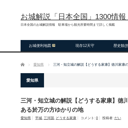
お城解説「日本全国」1300情
日本全国のお城解説情報 駐車場から観光所要時間まで詳しく掲載
お城便利地図
現存12天守
歴史観(
ホーム
愛知県
三河・知立城の解説【どうする家康】徳川家康
愛知県
三河・知立城の解説【どうする家康】徳
ある於万の方ゆかりの地
愛知県
平城
,
三河国
,
どうする家康
コメント:
0
投稿者:
だい