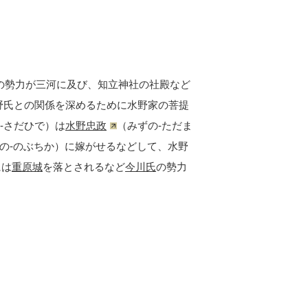
の勢力が三河に及び、知立神社の社殿など
水野氏との関係を深めるために水野家の菩提
-さだひで）は
水野忠政
（みずの-ただま
の-のぶちか）に嫁がせるなどして、水野
には
重原城
を落とされるなど
今川氏
の勢力