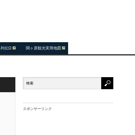
将列伝Ω
関ヶ原観光実用地図
スポンサーリンク