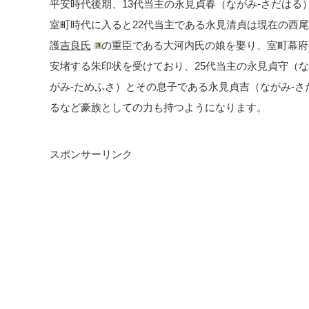
平安時代後期、13代当主の永見貞春（ながみ-さだはる
室町時代に入ると22代当主である永見清貞は現在の西
護
吉良氏
の重臣である大河内氏の娘を娶り、室町幕府
安堵する朱印状を受けており、25代当主の永見貞守（
がみ-ためふさ）とその息子である永見貞吉（ながみ-
るなど豪族としての力も持つようになります。
スポンサーリンク