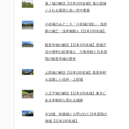
鬼ノ城の解説【日本100名城】鬼の居城
とされる展望も良い空中要塞
小谷城のみどころ「小谷城の戦い」浅井
家の滅亡・浅井御殿も【日本100名城】
観音寺城の解説【日本100名城】登城方
法や便利な駐車場も 六角高頼と日本屈
指の観音寺城の歴史
上田城の解説【日本100名城】真田幸村
も活躍した信州・上田城
八王子城の解説【日本100名城】東京に
ある本格的な登れる城跡
今治城 吹揚城とも呼ばれた日本屈指の
海城【日本100名城】