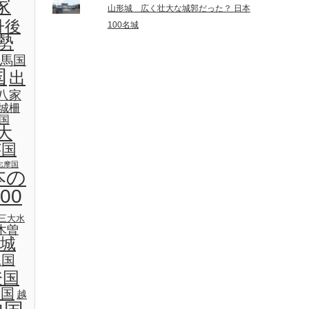
家
山形城 広く壮大な城郭だった？ 日本
丹後
100名城
勢
馬国
国
出
八家
城柵
国
大
芸国
志摩国
本の
00
三大水
木曽
城
見国
登国
後国
越