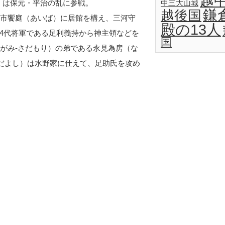
越
）は保元・平治の乱に参戦。
中三大山城
鎌
越後国
尾市饗庭（あいば）に居館を構え、三河守
殿の13人
4代将軍である足利義持から神主領などを
国
ながみ-さだもり）の弟である永見為房（な
さだよし）は水野家に仕えて、足助氏を攻め