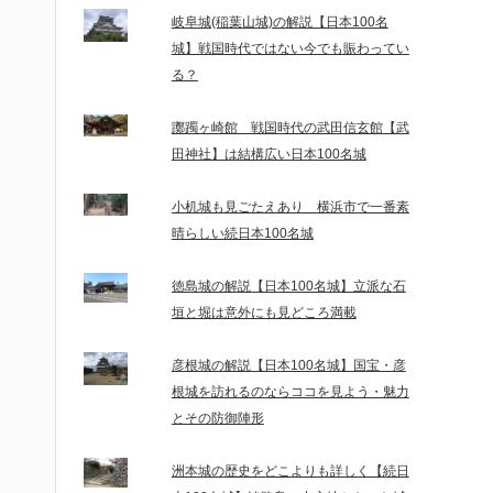
岐阜城(稲葉山城)の解説【日本100名
城】戦国時代ではない今でも賑わってい
る？
躑躅ヶ崎館 戦国時代の武田信玄館【武
田神社】は結構広い日本100名城
小机城も見ごたえあり 横浜市で一番素
晴らしい続日本100名城
徳島城の解説【日本100名城】立派な石
垣と堀は意外にも見どころ満載
彦根城の解説【日本100名城】国宝・彦
根城を訪れるのならココを見よう・魅力
とその防御陣形
洲本城の歴史をどこよりも詳しく【続日