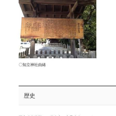
〇知立神社由緒
歴史