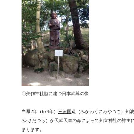
〇矢作神社脇に建つ日本武尊の像
白鳳2年（674年）
三河国
造（みかわくにみやつこ）知波
み-さだつら）が天武天皇の命によって知立神社の神主
まります。