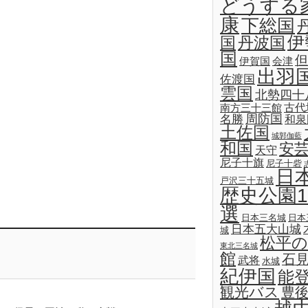
どうする
康
下総国
伊
国
丹波国
国
但
伊賀国
会津
出羽
佐渡国
雲国
北勢四十
古代
南方三十三館
名勝
周防国
和泉
土佐国
城郭伽藍
和国
安
天守
尼子十旗
尼子十砦
日
戸沢三十五城
歴史公園1
選
日本三名城
日本
日本五大山城
城
松平の
東北三名城
館
石
武将
水城
紀伊国
能
観光バス
豊