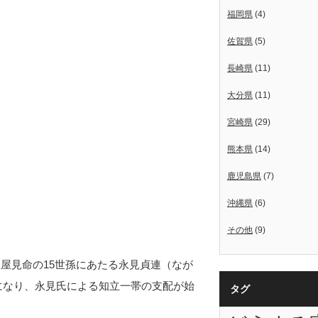
福岡県
(4)
佐賀県
(5)
長崎県
(11)
大分県
(11)
宮崎県
(29)
熊本県
(14)
鹿児島県
(7)
沖縄県
(6)
その他
(9)
屋見命の15世孫にあたる永見貞連（なが
になり、永見氏による知立一帯の支配が始
タグ