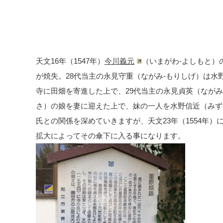
天文16年（1547年）
今川義元
（いまがわ-よしもと）
が焼失。28代当主の永見守重（ながみ-もりしげ）は
寺に田畑を寄進した上で、29代当主の永見貞英（ながみ
さ）の娘を妻に迎えた上で、妹の一人を水野信近（みず
氏との関係を深めていきますが、天文23年（1554年）
拡大によってその傘下に入る事になります。