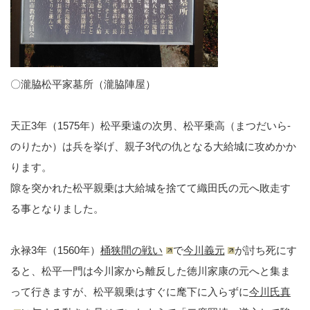
〇瀧脇松平家墓所（瀧脇陣屋）
天正3年（1575年）松平乗遠の次男、松平乗高（まつだいら-
のりたか）は兵を挙げ、親子3代の仇となる大給城に攻めかか
ります。
隙を突かれた松平親乗は大給城を捨てて織田氏の元へ敗走す
る事となりました。
永禄3年（1560年）
桶狭間の戦い
で
今川義元
が討ち死にす
ると、松平一門は今川家から離反した徳川家康の元へと集ま
って行きますが、松平親乗はすぐに麾下に入らずに
今川氏真