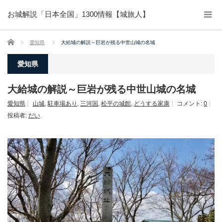
お城解説「日本全国」1300情報【城旅人】
ホーム
愛知県
大給城の解説～巨岩が残る中世山城の名城
愛知県
大給城の解説～巨岩が残る中世山城の名城
愛知県
山城
,
駐車場あり
,
三河国
,
松平の城館
,
どうする家康
コメント:
0
投稿者:
だい