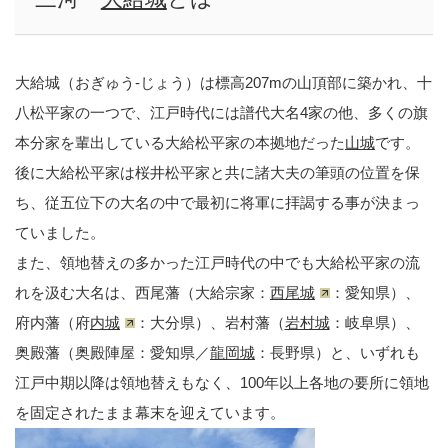
大給城（おぎゅう-じょう）は標高207mの山頂部に築かれ、十
八松平家の一つで、江戸時代には譜代大名4家の他、多くの旗
本分家を輩出している大給松平家の本拠地だった
山城
です。
後に大給松平家は桜井松平家と共に諸大夫の筆頭の位置を保
ち、従五位下の大名の中で最初に将軍に拝謁する事が決まっ
ていました。
また、領地替えの多かった江戸時代の中でも大給松平家の流
れを汲む大名は、西尾藩（大給宗家：
西尾城
：愛知県）、
府内藩（府
内城
：大分県）、岩村藩（
岩村城
：岐阜県）、
奥殿藩（奥殿陣屋：愛知県／
龍岡城
：長野県）と、いずれも
江戸中期以降は領地替えもなく、100年以上各地の要所に領地
を固定されたまま幕末を迎えています。