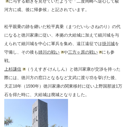
に与する動きを見せていたようで「二度岡崎へ逆心して駿
河方に成、後に帰参候」と記されています。
松平親乗の跡を継いだ松平真乗（まつだいら-さねのり）の代
になると徳川家康に従い、本拠の大給城に加えて細川城を与
えられて細川城を中心に軍兵を集め、遠江遠征では
掛川城
を
守備し、その後も
姉川の戦い
や
三方ヶ原の戦い
にも参
戦。
上杉謙信
（うえすぎ-けんしん）と徳川家康が交渉を持った
際には、徳川方の窓口となるなど文武に渡り功を挙げた後、
天正18年（1590年）徳川家康の関東移封に従い上野国那波1万
石を得た時に、大給城は廃城となりました。