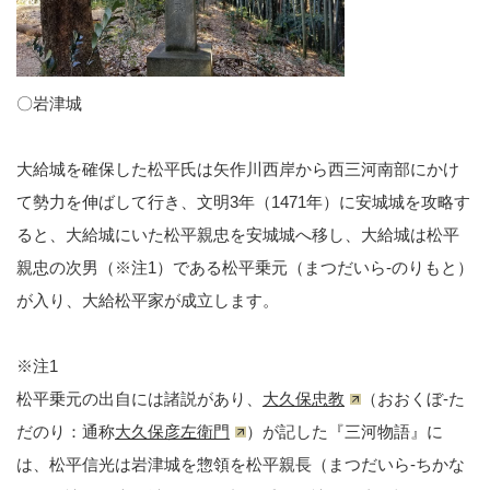
〇岩津城
大給城を確保した松平氏は矢作川西岸から西三河南部にかけ
て勢力を伸ばして行き、文明3年（1471年）に安城城を攻略す
ると、大給城にいた松平親忠を安城城へ移し、大給城は松平
親忠の次男（※注1）である松平乗元（まつだいら-のりもと）
が入り、大給松平家が成立します。
※注1
松平乗元の出自には諸説があり、
大久保忠教
（おおくぼ-た
だのり：通称
大久保彦左衛門
）が記した『三河物語』に
は、松平信光は岩津城を惣領を松平親長（まつだいら-ちかな