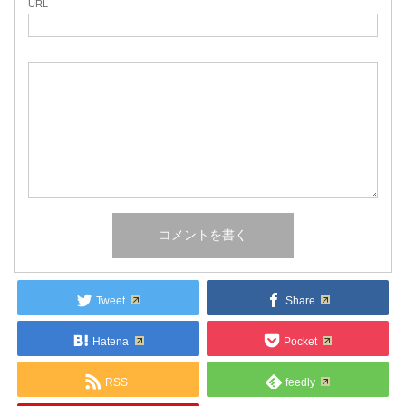
URL
Tweet
Share
Hatena
Pocket
RSS
feedly