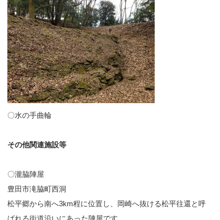
〇水の手曲輪
その他関連施設等
〇瀧脇陣屋
豊田市滝脇町西洞
松平郷から南へ3km程に位置し、岡崎へ抜ける松平往還と呼
ばれる街道沿いにあった陣屋です。