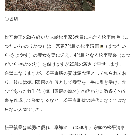
〇堀切
松平乗正の跡を継いだ大給松平家3代目にあたる松平乗勝（ま
つだいら-のりかつ）は、宗家7代目の
松平清康
（まつだい
ら-きよやす）の養女を妻に迎え、4代目となる松平親乗（まつ
だいら-ちかのり）を儲けますが29歳の若さで早世します。
余談になりますが、松平乗勝の妻は隨念院として知られてお
り、後には徳川家康の乳母として養育を一手に引き受け、幼
少であった竹千代（徳川家康の幼名）の代わりに数多くの文
書を作成して発給するなど、松平家雌伏の時代になくてはな
らない人物でした。
松平親乗は武勇に優れ、享禄3年（1530年）宗家の松平清康