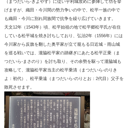
（まつだいら-きよやす）に従い宇利城攻めに参陣して功を挙
げますが、織田・今川間の勢力争いの中で、松平一族の中で
も織田・今川に別れ同族間で抗争を繰り広げていきます。
天文12年（1543年）頃、松平始祖の地で松平郷松平氏が在住
している松平城を焼き討ちしており、弘治2年（1556年）には
今川家から反旗を翻した奥平家が立て籠もる日近城・雨山城
を巡る戦いでは、瀧脇松平家の跡継ぎにあたる松平正乗（ま
つだいら-まさのり）を討ち取り、その余勢を駆って瀧脇城も
攻略して、瀧脇松平家当主の松平乗清（まつだいら-のりき
よ：初代）、松平乗遠（まつだいら-のりとお：2代目）父子を
敗死させます。