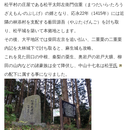
松平村の庄屋である松平太郎左衛門信重（まつだいら-たろう
ざえもん-のぶしげ）の婿となり、応永22年（1415年）には近
隣の林添村を支配する薮田源吾（やぶた-げんご）を討ち取
り、松平城を築いて本拠地とします。
その後、大平地区では柴田左京を追い払い、二重栗の二重栗
内記を大林城下で討ち取ると、麻生城も攻略。
これを見た田口の中根、秦梨の粟生、奥岩戸の岩戸大膳、柳
田の山内などの諸豪族は全て降伏し、中山十七名は松
平氏
の配下に属する事になりました。