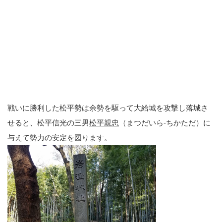
戦いに勝利した松平勢は余勢を駆って大給城を攻撃し落城さ
せると、松平信光の三男
松平親忠
（まつだいら-ちかただ）に
与えて勢力の安定を図ります。