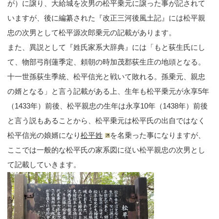
が）に譲り、大給城を次男の松平乗元に譲った事が記されて
いますが、後に編纂された『改正三河後風土記』には松平親
忠の次男として松平源次郎乗元の記載があります。
また、異説として『姓氏家系大辞典』には「もと荻生氏にし
て、物部弓削蓮季定、頼朝の時加茂郡荻生庄の地頭となる。
十一世孫荻生季統、松平信光と戦いて敗れる。孫乗元、親忠
の婿となる」と言う記載がある上、生年も松平乗元が永享5年
（1433年）前後、松平親忠の生年は永享10年（1438年）前後
と言う説もあることから、松平乗元は松平氏の出自ではなく
松平信光の娘婿になり
松平姓
を名乗った事になりますが、
ここでは一般的な松平氏の家系図に従い松平親忠の次男とし
て記載していきます。