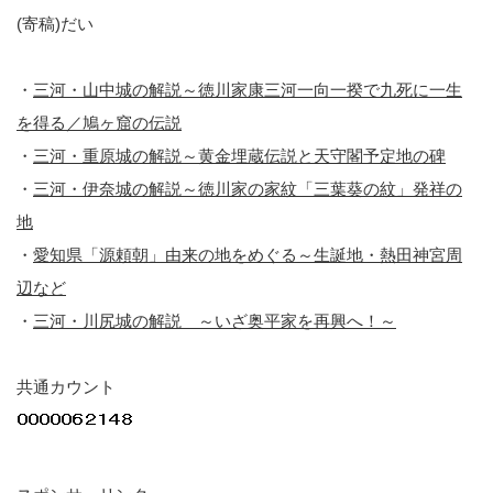
(寄稿)だい
・
三河・山中城の解説～徳川家康三河一向一揆で九死に一生
を得る／鳩ヶ窟の伝説
・
三河・重原城の解説～黄金埋蔵伝説と天守閣予定地の碑
・
三河・伊奈城の解説～徳川家の家紋「三葉葵の紋」発祥の
地
・
愛知県「源頼朝」由来の地をめぐる～生誕地・熱田神宮周
辺など
・
三河・川尻城の解説 ～いざ奥平家を再興へ！～
共通カウント