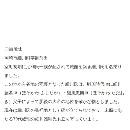
〇細川城
岡崎市細川町字御前田
室町初期に足利氏一族が配されて城館を築き細川氏を名乗り
ました。
この地から各地の守護となった細川氏は、
戦国時代
に
細川
藤孝
（ほそかわ-ふじたか）・
細川忠興
（ほそかわ-ただお
き）父子によって肥後の大名の地位を確かな物としました。
現在は細川氏の発祥地として碑が立てられており、末裔にあ
たる79代総理の細川護熙氏も立ち寄っています。