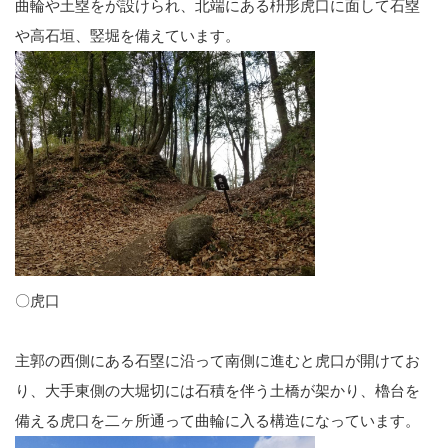
曲輪や土塁をが設けられ、北端にある枡形虎口に面して石塁
や高石垣、竪堀を備えています。
〇虎口
主郭の西側にある石塁に沿って南側に進むと虎口が開けてお
り、大手東側の大堀切には石積を伴う土橋が架かり、櫓台を
備える虎口を二ヶ所通って曲輪に入る構造になっています。