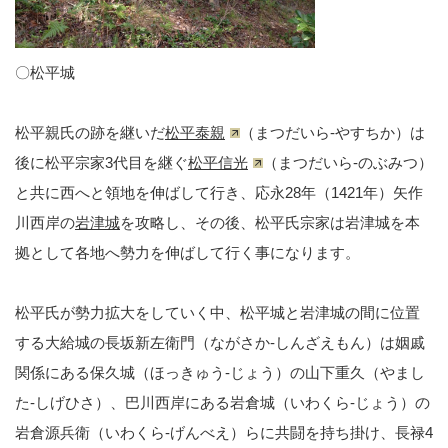
〇松平城
松平親氏の跡を継いだ
松平泰親
（まつだいら-やすちか）は
後に松平宗家3代目を継ぐ
松平信光
（まつだいら-のぶみつ）
と共に西へと領地を伸ばして行き、応永28年（1421年）矢作
川西岸の
岩津城
を攻略し、その後、松平氏宗家は岩津城を本
拠として各地へ勢力を伸ばして行く事になります。
松平氏が勢力拡大をしていく中、松平城と岩津城の間に位置
する大給城の長坂新左衛門（ながさか-しんざえもん）は姻戚
関係にある保久城（ほっきゅう-じょう）の山下重久（やまし
た-しげひさ）、巴川西岸にある岩倉城（いわくら-じょう）の
岩倉源兵衛（いわくら-げんべえ）らに共闘を持ち掛け、長禄4