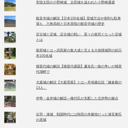
常陸太田の小野崎城 太田城を追われた小野崎通盛
観音寺城の解説【日本100名城】登城方法や便利な駐車
場も 六角高頼と日本屈指の観音寺城の歴史
淀古城と淀城 淀古城の戦い 茶々の産所となった淀城
とは
新府城とは～武田家の集大成と言える大規模城郭の続日
本100名城
猪苗代城の解説【猪苗代盛国】蘆名氏一族の争いが猪苗
代湖畔で
大庭城の解説【大庭景親】とは～舟地蔵伝説「鎌倉殿の
13人」
伊勢・金井城の解説～種付氏が支配した北伊勢の拠点
出羽・湊城 戦国時代には秋田の本拠地だった湊安東氏
の居城