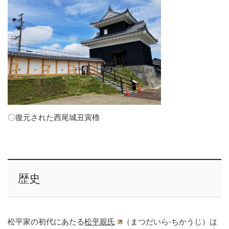
〇復元された西尾城丑寅櫓
歴史
松平家の初代にあたる
松平親氏
（まつだいら-ちかうじ）は