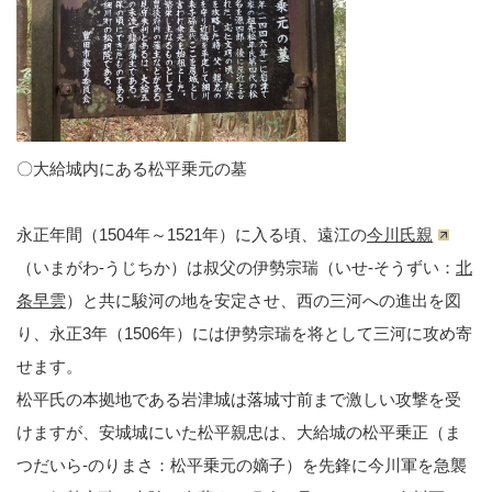
〇大給城内にある松平乗元の墓
永正年間（1504年～1521年）に入る頃、遠江の
今川氏親
（いまがわ-うじちか）は叔父の伊勢宗瑞（いせ-そうずい：
北
条早雲
）と共に駿河の地を安定させ、西の三河への進出を図
り、永正3年（1506年）には伊勢宗瑞を将として三河に攻め寄
せます。
松平氏の本拠地である岩津城は落城寸前まで激しい攻撃を受
けますが、安城城にいた松平親忠は、大給城の松平乗正（ま
つだいら-のりまさ：松平乗元の嫡子）を先鋒に今川軍を急襲