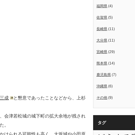
福岡県
(4)
佐賀県
(5)
長崎県
(11)
大分県
(11)
宮崎県
(29)
熊本県
(14)
鹿児島県
(7)
沖縄県
(6)
三成
と懇意であったことなどから、上杉
その他
(9)
、会津若松城の城下町の拡大余地が残され
タグ
た。
かけられる可能性も高く、大坂城や
小田原