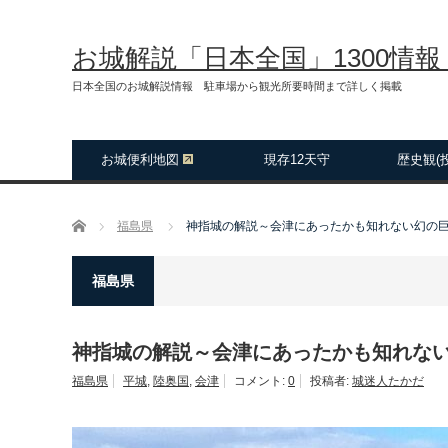
お城解説「日本全国」1300情
日本全国のお城解説情報 駐車場から観光所要時間まで詳しく掲載
お城便利地図
現存12天守
歴史観(
ホーム
福島県
神指城の解説～会津にあったかも知れない幻の
福島県
神指城の解説～会津にあったかも知れな
福島県
平城
,
陸奥国
,
会津
コメント:
0
投稿者:
城迷人たかだ