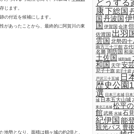
どうする
存じます。
康
下総国
伊
跡の付近を候補にします。
国
丹波国
国
但
性があったことから、最終的に阿賀川の東
伊賀国
会津
出羽
佐渡国
雲国
北勢四十
古代
南方三十三館
名勝
周防国
和泉
土佐国
城郭伽藍
和国
安
天守
尼子十旗
尼子十砦
日
戸沢三十五城
歴史公園1
選
日本三名城
日本
日本五大山城
城
松平の
東北三名城
館
石
武将
水城
紀伊国
能
観光バス
豊
た地勢となり、面積は鶴ヶ城の約2倍と、