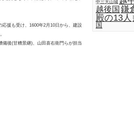
越
中三大山城
鎌
越後国
殿の13人
国
応援も受け、1600年2月10日から、建設
す。
糟備後(甘糟景継)、山田喜右衛門らが担当