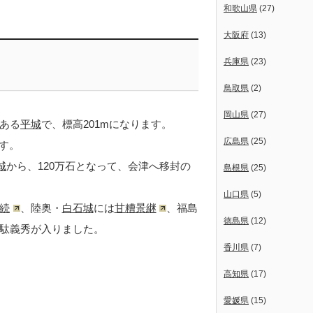
和歌山県
(27)
大阪府
(13)
兵庫県
(23)
鳥取県
(2)
岡山県
(27)
ある
平城
で、標高201mになります。
広島県
(25)
す。
城
から、120万石となって、会津へ移封の
島根県
(25)
山口県
(5)
続
、陸奥・
白石城
には
甘糟景継
、福島
徳島県
(12)
駄義秀が入りました。
香川県
(7)
高知県
(17)
愛媛県
(15)