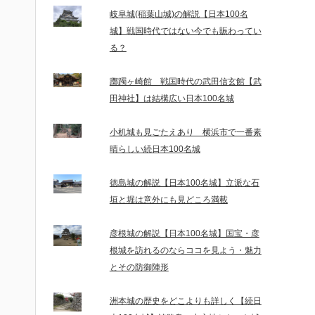
岐阜城(稲葉山城)の解説【日本100名
城】戦国時代ではない今でも賑わってい
る？
躑躅ヶ崎館 戦国時代の武田信玄館【武
田神社】は結構広い日本100名城
小机城も見ごたえあり 横浜市で一番素
晴らしい続日本100名城
徳島城の解説【日本100名城】立派な石
垣と堀は意外にも見どころ満載
彦根城の解説【日本100名城】国宝・彦
根城を訪れるのならココを見よう・魅力
とその防御陣形
洲本城の歴史をどこよりも詳しく【続日