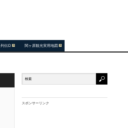
将列伝Ω
関ヶ原観光実用地図
スポンサーリンク