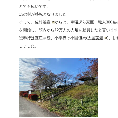
とても広いです。
13の村が移転となりました。
そして、
佐竹義宣
からは、車猛虎ら家臣・職人300名の
を開始し、領内から12万人の人足を動員したと言いま
惣奉行は直江兼続、小奉行は小国但馬(
大国実頼
)、甘
しました。