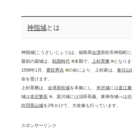
神指城
とは
神指城(こうざし-じょう)は、福島県
会津
若松市神指町に
最初の築城は、
戦国時代
末期で、
上杉景勝
となりま
1598年1月、
豊臣秀吉
の命により、上杉家は、
春日山
命を受けます。
上杉景勝は、
会津若松城
を本拠にし、
米沢城
には
直江兼
城は
本庄繁長
、梁川城には須田長義、東禅寺城へは志
向羽黒山城
を2年かけて、大改修も行っています。
スポンサーリンク