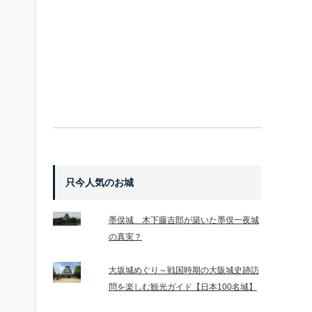
只今人気のお城
墨俣城 木下藤吉郎が築いた墨俣一夜城
の真実？
大坂城めぐり～戦国時期の大阪城史跡訪
問を楽しむ観光ガイド【日本100名城】