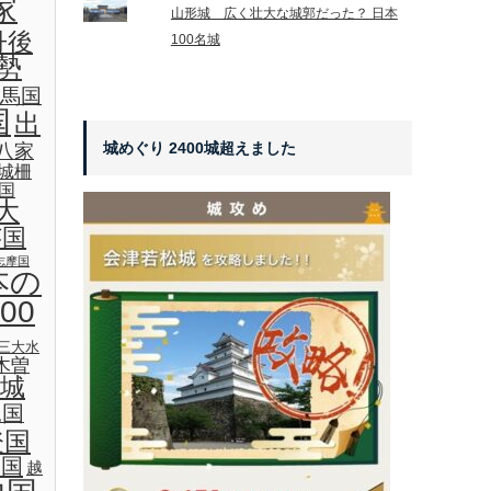
家
山形城 広く壮大な城郭だった？ 日本
丹後
100名城
勢
馬国
国
出
城めぐり 2400城超えました
八家
城柵
国
大
芸国
志摩国
本の
00
三大水
木曽
城
見国
登国
後国
越