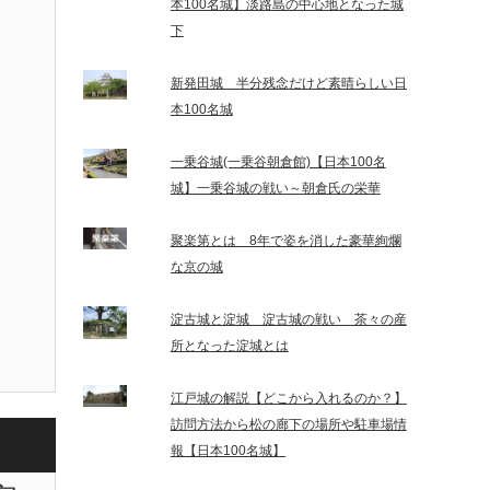
本100名城】淡路島の中心地となった城
下
新発田城 半分残念だけど素晴らしい日
本100名城
一乗谷城(一乗谷朝倉館)【日本100名
城】一乗谷城の戦い～朝倉氏の栄華
聚楽第とは 8年で姿を消した豪華絢爛
な京の城
淀古城と淀城 淀古城の戦い 茶々の産
所となった淀城とは
江戸城の解説【どこから入れるのか？】
訪問方法から松の廊下の場所や駐車場情
報【日本100名城】