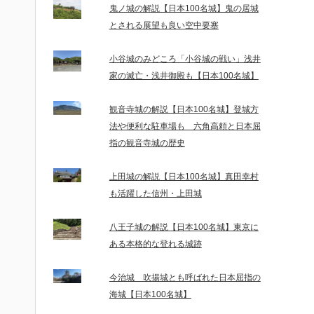
鬼ノ城の解説【日本100名城】鬼の居城
とされる展望も良い空中要塞
小谷城のみどころ「小谷城の戦い」浅井
家の滅亡・浅井御殿も【日本100名城】
観音寺城の解説【日本100名城】登城方
法や便利な駐車場も 六角高頼と日本屈
指の観音寺城の歴史
上田城の解説【日本100名城】真田幸村
も活躍した信州・上田城
八王子城の解説【日本100名城】東京に
ある本格的な登れる城跡
今治城 吹揚城とも呼ばれた日本屈指の
海城【日本100名城】