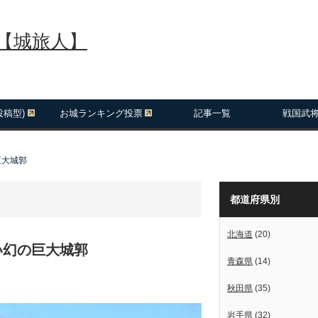
報【城旅人】
投稿型)
お城ランキング投票
記事一覧
戦国武
巨大城郭
都道府県別
北海道
(20)
い幻の巨大城郭
青森県
(14)
秋田県
(35)
岩手県
(32)