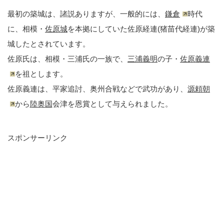
最初の築城は、諸説ありますが、一般的には、
鎌倉
時代
に、相模・
佐原城
を本拠にしていた佐原経連(猪苗代経連)が築
城したとされています。
佐原氏は、相模・三浦氏の一族で、
三浦義明
の子・
佐原義連
を祖とします。
佐原義連は、平家追討、奥州合戦などで武功があり、
源頼朝
から
陸奥国
会津を恩賞として与えられました。
スポンサーリンク