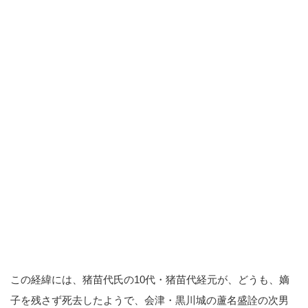
この経緯には、猪苗代氏の10代・猪苗代経元が、どうも、嫡
子を残さず死去したようで、会津・黒川城の蘆名盛詮の次男