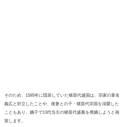
そのため、1585年に隠居していた猪苗代盛国は、宗家の葦名
義広と対立したことや、後妻との子・猪苗代宗国を溺愛した
こともあり、嫡子で13代当主の猪苗代盛胤を廃嫡しようと画
策します。