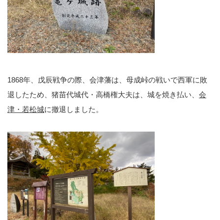
1868年、戊辰戦争の際、会津藩は、母成峠の戦いで西軍に敗
退したため、猪苗代城代・高橋権大夫は、城を焼き払い、
会
津・若松城
に撤退しました。