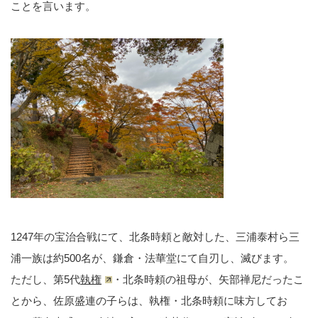
ことを言います。
1247年の宝治合戦にて、北条時頼と敵対した、三浦泰村ら三
浦一族は約500名が、鎌倉・法華堂にて自刃し、滅びます。
ただし、第5代
執権
・北条時頼の祖母が、矢部禅尼だったこ
とから、佐原盛連の子らは、執権・北条時頼に味方してお