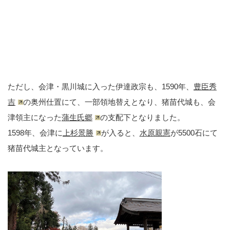
ただし、会津・黒川城に入った伊達政宗も、1590年、
豊臣秀
吉
の奥州仕置にて、一部領地替えとなり、猪苗代城も、会
津領主になった
蒲生氏郷
の支配下となりました。
1598年、会津に
上杉景勝
が入ると、
水原親憲
が5500石にて
猪苗代城主となっています。