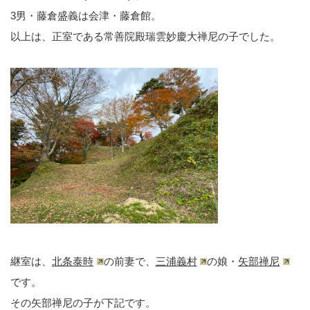
3男・藤倉盛義は会津・藤倉館。
以上は、正室である常善院殿瑞雲妙慶大禅尼の子でした。
継室は、
北条泰時
の前妻で、
三浦義村
の娘・
矢部禅尼
です。
その矢部禅尼の子が下記です。