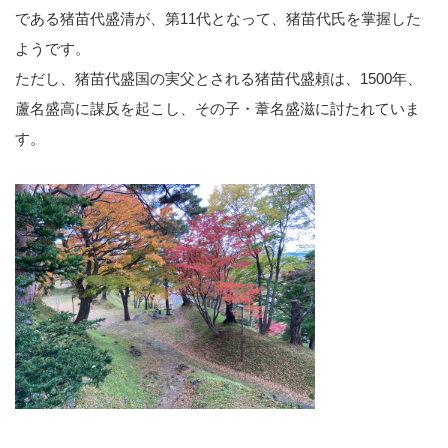
である猪苗代盛清が、第11代となって、猪苗代氏を掌握した
ようです。
ただし、猪苗代盛国の実父とされる猪苗代盛頼は、1500年、
蘆名盛高に謀反を起こし、その子・葦名盛滋に討たれていま
す。