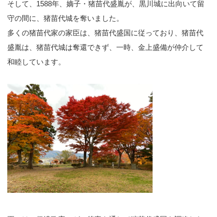
そして、1588年、嫡子・猪苗代盛胤が、黒川城に出向いて留
守の間に、猪苗代城を奪いました。
多くの猪苗代家の家臣は、猪苗代盛国に従っており、猪苗代
盛胤は、猪苗代城は奪還できず、一時、金上盛備が仲介して
和睦しています。