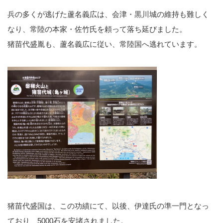
兵の多くが逃げた蘆名義広は、会津・黒川城の維持も難しく
なり、常陸の本家・佐竹氏を頼って落ち延びました。
猪苗代盛胤も、蘆名義広に従い、常陸国へ逃れています。
猪苗代盛国は、この功績にて、以後、伊達氏の準一門となっ
ており、5000石を安堵されました。