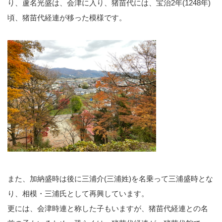
り、蘆名光盛は、会津に入り、猪苗代には、宝治2年(1248年)
頃、猪苗代経連が移った模様です。
また、加納盛時は後に三浦介(三浦姓)を名乗って三浦盛時とな
り、相模・三浦氏として再興しています。
更には、会津時連と称した子もいますが、猪苗代経連との名