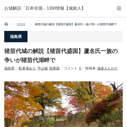
お城解説「日本全国」1300情報【城旅人】
ホーム
福島県
猪苗代城の解説【猪苗代盛国】蘆名氏一族の争いが猪苗代湖畔で
福島県
猪苗代城の解説【猪苗代盛国】蘆名氏一族の
争いが猪苗代湖畔で
福島県
駐車場あり
,
平山城
,
陸奥国
コメント:
0
投稿者:
城迷人たかだ