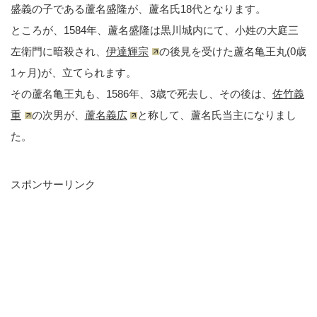
盛義の子である蘆名盛隆が、蘆名氏18代となります。
ところが、1584年、蘆名盛隆は黒川城内にて、小姓の大庭三
左衛門に暗殺され、
伊達輝宗
の後見を受けた蘆名亀王丸(0歳
1ヶ月)が、立てられます。
その蘆名亀王丸も、1586年、3歳で死去し、その後は、
佐竹義
重
の次男が、
蘆名義広
と称して、蘆名氏当主になりまし
た。
スポンサーリンク