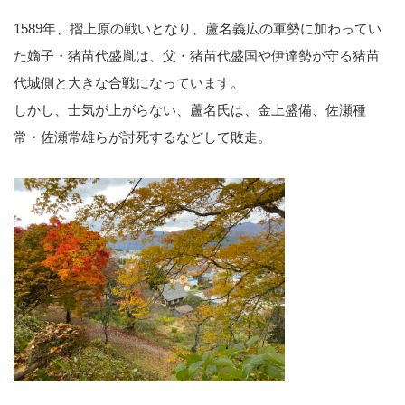
1589年、摺上原の戦いとなり、蘆名義広の軍勢に加わってい
た嫡子・猪苗代盛胤は、父・猪苗代盛国や伊達勢が守る猪苗
代城側と大きな合戦になっています。
しかし、士気が上がらない、蘆名氏は、金上盛備、佐瀬種
常・佐瀬常雄らが討死するなどして敗走。