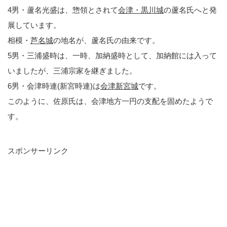
4男・蘆名光盛は、惣領とされて
会津・黒川城
の蘆名氏へと発
展しています。
相模・
芦名城
の地名が、蘆名氏の由来です。
5男・三浦盛時は、一時、加納盛時として、加納館には入って
いましたが、三浦宗家を継ぎました。
6男・会津時連(新宮時連)は
会津新宮城
です。
このように、佐原氏は、会津地方一円の支配を固めたようで
す。
スポンサーリンク