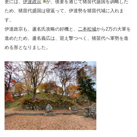
更には、
伊達政宗
が、後妻を通じて猪苗代盛国を調略した
ため、猪苗代盛国は寝返って、伊達勢を猪苗代城に入れま
す。
伊達政宗も、蘆名氏攻略の好機と、
二本松城
から2万の大軍を
進めたため、蘆名義広は、迎え撃つべく、猪苗代へ軍勢を進
める形となりました。