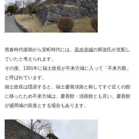
熊倉時代後期から室町時代には、
高水寺城
の斯波氏が支配し
ていたと考えられます。
その後、1391年に福士政長が不来方城に入って「不来方殿」
と呼ばれています。
福士政長は隠居すると、福士慶善淡路と称してすぐ近くの館
に移ったため不来方城は、慶善館・淡路館とも言い、慶善館
が盛岡城の前進とする場合もあります。