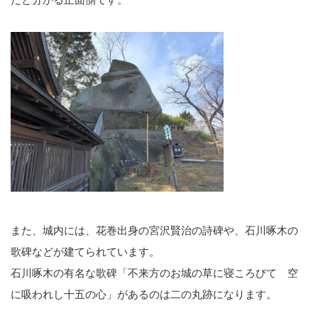
また、城内には、花巻出身の宮沢賢治の詩碑や、石川啄木の
歌碑などが建てられています。
石川啄木の有名な歌碑「不来方のお城の草に寝ころびて 空
に吸われし十五の心」があるのは二の丸跡になります。