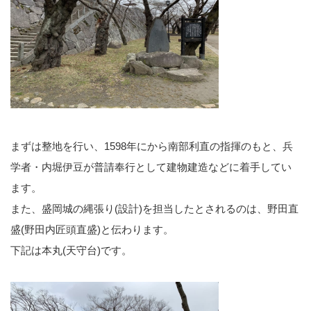
まずは整地を行い、1598年にから南部利直の指揮のもと、兵
学者・内堀伊豆が普請奉行として建物建造などに着手してい
ます。
また、盛岡城の縄張り(設計)を担当したとされるのは、野田直
盛(野田内匠頭直盛)と伝わります。
下記は本丸(天守台)です。