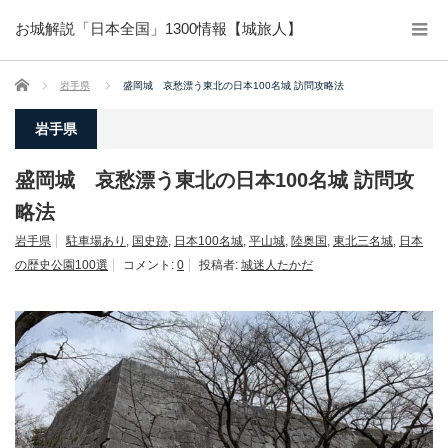
お城解説「日本全国」1300情報【城旅人】
ホーム
岩手県
盛岡城 哀愁漂う東北の日本100名城 訪問攻略法
岩手県
盛岡城 哀愁漂う東北の日本100名城 訪問攻
略法
岩手県
駐車場あり
,
国史跡
,
日本100名城
,
平山城
,
陸奥国
,
東北三名城
,
日本
の歴史公園100選
コメント:
0
投稿者:
城迷人たかだ