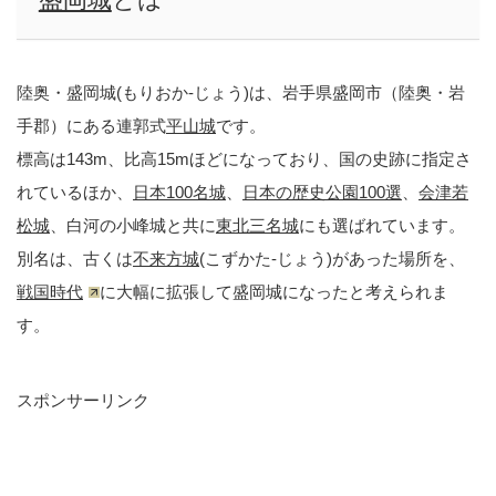
陸奥・盛岡城(もりおか-じょう)は、岩手県盛岡市（陸奥・岩
手郡）にある連郭式
平山城
です。
標高は143m、比高15mほどになっており、国の史跡に指定さ
れているほか、
日本100名城
、
日本の歴史公園100選
、
会津若
松城
、白河の小峰城と共に
東北三名城
にも選ばれています。
別名は、古くは
不来方城
(こずかた-じょう)があった場所を、
戦国時代
に大幅に拡張して盛岡城になったと考えられま
す。
スポンサーリンク