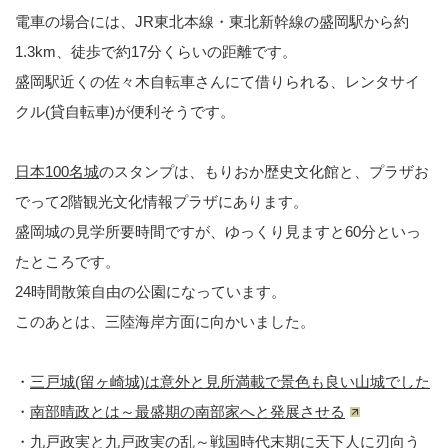
電車の場合には、JR東北本線・東北新幹線の盛岡駅から約
1.3km、徒歩で約17分くらいの距離です。
盛岡駅近くの佐々木自転車さんにて借りられる、レンタサイ
クル(貸自転車)が便利そうです。
日本100名城
のスタンプは、もりおか歴史文化館と、プラザお
でって2階観光文化情報プラザにあります。
盛岡城の見学所要時間ですが、ゆっくり見ますと60分といっ
たところです。
24時間散策自由の公園になっています。
このあとは、三陸海岸方面に向かいました。
・
三戸城(留ヶ崎城)は意外と見所満載で景色も良い山城でした
・
南部晴政とは～最盛期の南部家へと発展させる
・
九戸政実と九戸政実の乱～戦国時代末期に天下人に刃向う