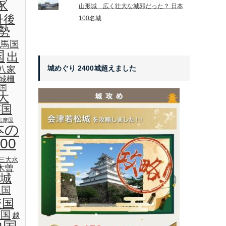
家
山形城 広く壮大な城郭だった？ 日本
丹後
100名城
勢
馬国
国
出
城めぐり 2400城超えました
八家
城柵
国
大
芸国
志摩国
本の
00
三大水
木曽
城
見国
登国
後国
越