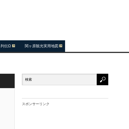
将列伝Ω
関ヶ原観光実用地図
スポンサーリンク