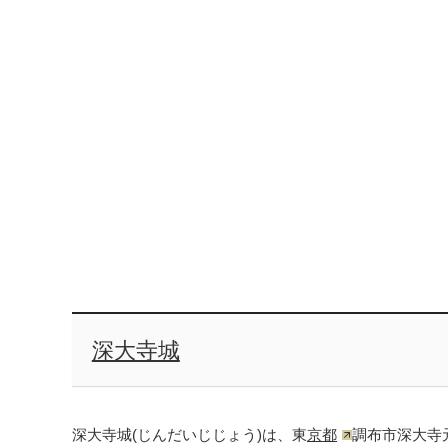
深大寺城
深大寺城(じんだいじじょう)は、東
京都
調布市深大寺