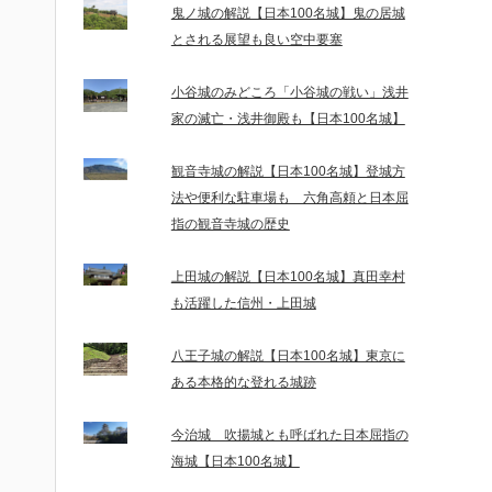
鬼ノ城の解説【日本100名城】鬼の居城
とされる展望も良い空中要塞
小谷城のみどころ「小谷城の戦い」浅井
家の滅亡・浅井御殿も【日本100名城】
観音寺城の解説【日本100名城】登城方
法や便利な駐車場も 六角高頼と日本屈
指の観音寺城の歴史
上田城の解説【日本100名城】真田幸村
も活躍した信州・上田城
八王子城の解説【日本100名城】東京に
ある本格的な登れる城跡
今治城 吹揚城とも呼ばれた日本屈指の
海城【日本100名城】