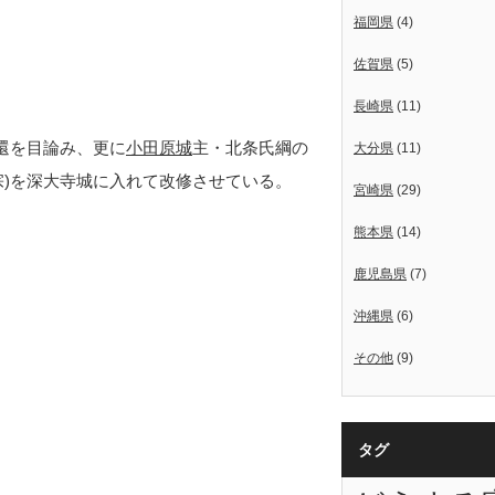
福岡県
(4)
佐賀県
(5)
長崎県
(11)
奪還を目論み、更に
小田原城
主・北条氏綱の
大分県
(11)
宗)を深大寺城に入れて改修させている。
宮崎県
(29)
熊本県
(14)
鹿児島県
(7)
沖縄県
(6)
その他
(9)
タグ