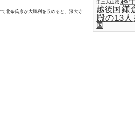
越
中三大山城
鎌
越後国
にて北条氏康が大勝利を収めると、深大寺
殿の13人
国