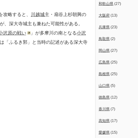
和歌山県
(27)
を攻略すると、
川越城
主・扇谷上杉朝興の
大阪府
(13)
げ)が、深大寺城主も兼ねた可能性がある。
兵庫県
(23)
小沢原の戦い
」が多摩川の南となる
小沢
鳥取県
(2)
は「ふるき郭」と当時の記述がある深大寺
岡山県
(27)
広島県
(25)
島根県
(25)
山口県
(5)
徳島県
(12)
香川県
(7)
高知県
(17)
愛媛県
(15)