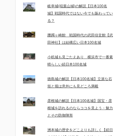
岐阜城(稲葉山城)の解説【日本100名
城】戦国時代ではない今でも賑わってい
る？
躑躅ヶ崎館 戦国時代の武田信玄館【武
田神社】は結構広い日本100名城
小机城も見ごたえあり 横浜市で一番素
晴らしい続日本100名城
徳島城の解説【日本100名城】立派な石
垣と堀は意外にも見どころ満載
彦根城の解説【日本100名城】国宝・彦
根城を訪れるのならココを見よう・魅力
とその防御陣形
洲本城の歴史をどこよりも詳しく【続日