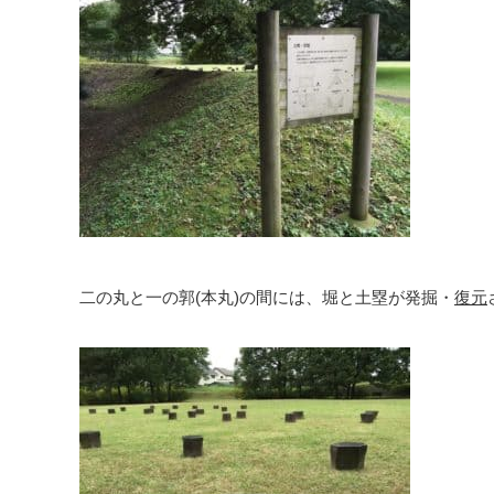
二の丸と一の郭(本丸)の間には、堀と土塁が発掘・
復元