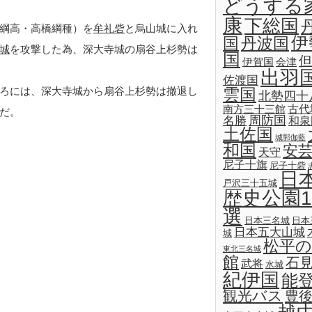
どうする
康
下総国
綱高・高橋綱種）を
牟礼砦
と烏山城に入れ
伊
国
丹波国
城
を攻撃した為、深大寺城の扇谷上杉勢は
国
但
伊賀国
会津
出羽
佐渡国
ろには、深大寺城から扇谷上杉勢は撤退し
雲国
北勢四十
古代
南方三十三館
だ。
名勝
周防国
和泉
土佐国
城郭伽藍
和国
安
天守
尼子十旗
尼子十砦
日
戸沢三十五城
歴史公園1
選
日本三名城
日本
日本五大山城
城
松平の
東北三名城
館
石
武将
水城
紀伊国
能
観光バス
豊