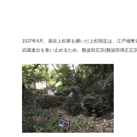
1537年4月、扇谷上杉家を継いだ上杉朝定は、江戸城
武蔵進出を食い止めるため、難波田広宗(難波田弾正広