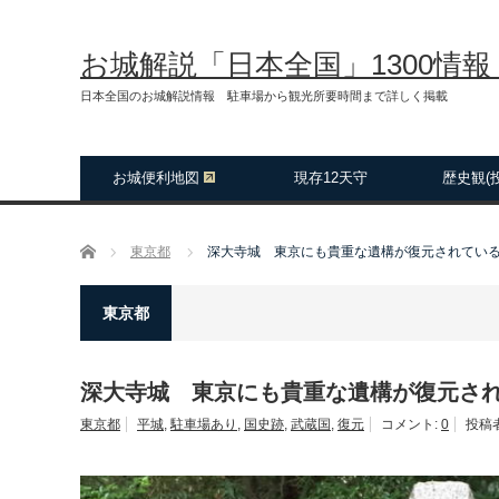
お城解説「日本全国」1300情
日本全国のお城解説情報 駐車場から観光所要時間まで詳しく掲載
お城便利地図
現存12天守
歴史観(
ホーム
東京都
深大寺城 東京にも貴重な遺構が復元されてい
東京都
深大寺城 東京にも貴重な遺構が復元さ
東京都
平城
,
駐車場あり
,
国史跡
,
武蔵国
,
復元
コメント:
0
投稿