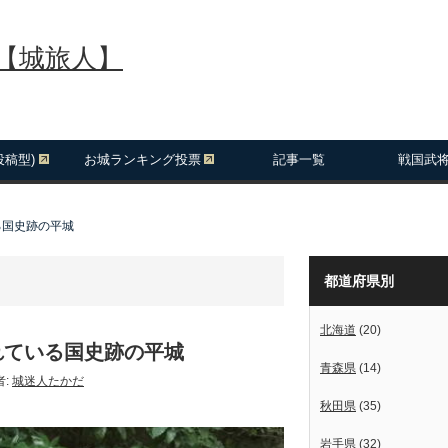
報【城旅人】
投稿型)
お城ランキング投票
記事一覧
戦国武
る国史跡の平城
都道府県別
北海道
(20)
れている国史跡の平城
青森県
(14)
者:
城迷人たかだ
秋田県
(35)
岩手県
(32)