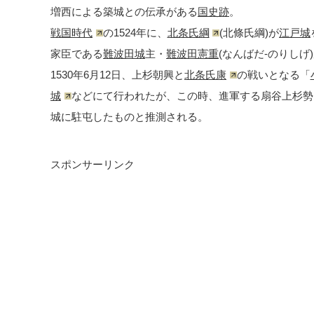
増西による築城との伝承がある
国史跡
。
戦国時代
の1524年に、
北条氏綱
(北條氏綱)が
江戸城
家臣である
難波田城
主・
難波田憲重
(なんばだ-のりし
1530年6月12日、上杉朝興と
北条氏康
の戦いとなる「
城
などにて行われたが、この時、進軍する扇谷上杉勢
城に駐屯したものと推測される。
スポンサーリンク