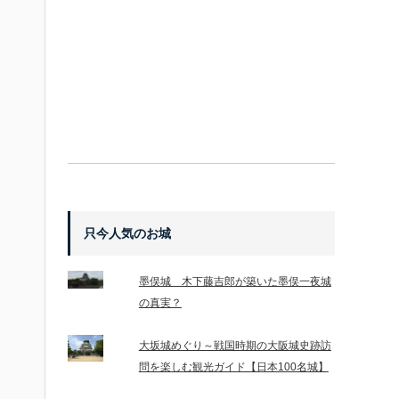
只今人気のお城
墨俣城 木下藤吉郎が築いた墨俣一夜城
の真実？
大坂城めぐり～戦国時期の大阪城史跡訪
問を楽しむ観光ガイド【日本100名城】