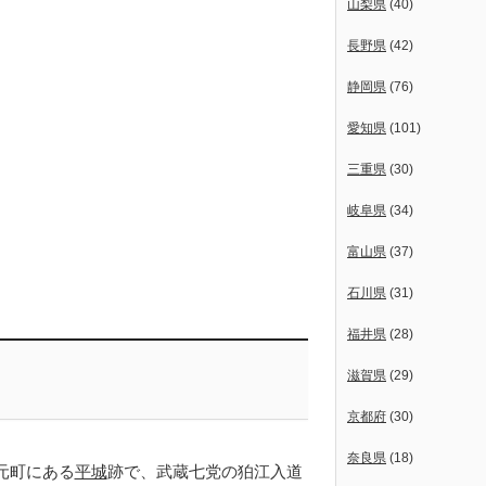
山梨県
(40)
長野県
(42)
静岡県
(76)
愛知県
(101)
三重県
(30)
岐阜県
(34)
富山県
(37)
石川県
(31)
福井県
(28)
滋賀県
(29)
京都府
(30)
奈良県
(18)
元町にある
平城
跡で、武蔵七党の狛江入道