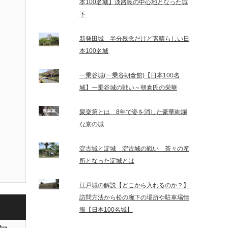
本100名城】淡路島の中心地となった城
下
新発田城 半分残念だけど素晴らしい日
本100名城
一乗谷城(一乗谷朝倉館)【日本100名
城】一乗谷城の戦い～朝倉氏の栄華
聚楽第とは 8年で姿を消した豪華絢爛
な京の城
淀古城と淀城 淀古城の戦い 茶々の産
所となった淀城とは
江戸城の解説【どこから入れるのか？】
訪問方法から松の廊下の場所や駐車場情
報【日本100名城】