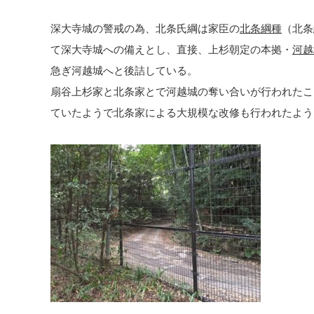
深大寺城の警戒の為、北条氏綱は家臣の
北条綱種
（北条
て深大寺城への備えとし、直接、上杉朝定の本拠・
河越
急ぎ河越城へと後詰している。
扇谷上杉家と北条家とで河越城の奪い合いが行われたこ
ていたようで北条家による大規模な改修も行われたよう