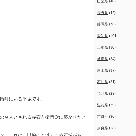
山梨県
(40)
長野県
(42)
静岡県
(76)
愛知県
(101)
三重県
(30)
岐阜県
(34)
富山県
(37)
石川県
(31)
福井県
(28)
曲輪町にある
平城
です。
滋賀県
(29)
の名人とされる赤石左衛門尉に築かせたと
京都府
(30)
奈良県
(18)
が、これは、以前にも近くに赤石城があ