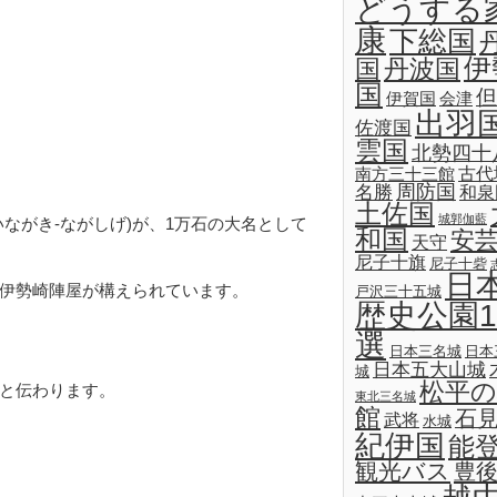
どうする
康
下総国
伊
国
丹波国
国
但
伊賀国
会津
出羽
佐渡国
雲国
北勢四十
古代
南方三十三館
名勝
周防国
和泉
土佐国
城郭伽藍
ながき-ながしげ)が、1万石の大名として
和国
安
天守
尼子十旗
尼子十砦
日
伊勢崎陣屋が構えられています。
戸沢三十五城
歴史公園1
選
日本三名城
日本
日本五大山城
城
松平の
と伝わります。
東北三名城
館
石
武将
水城
紀伊国
能
観光バス
豊