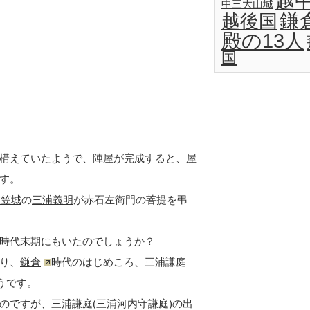
越
中三大山城
鎌
越後国
殿の13人
国
構えていたようで、陣屋が完成すると、屋
す。
衣笠城
の
三浦義明
が赤石左衛門の菩提を弔
時代末期にもいたのでしょうか？
り、
鎌倉
時代のはじめころ、三浦謙庭
うです。
のですが、三浦謙庭(三浦河内守謙庭)の出