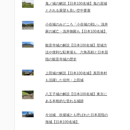
鬼ノ城の解説【日本100名城】鬼の居城
とされる展望も良い空中要塞
小谷城のみどころ「小谷城の戦い」浅井
家の滅亡・浅井御殿も【日本100名城】
観音寺城の解説【日本100名城】登城方
法や便利な駐車場も 六角高頼と日本屈
指の観音寺城の歴史
上田城の解説【日本100名城】真田幸村
も活躍した信州・上田城
八王子城の解説【日本100名城】東京に
ある本格的な登れる城跡
今治城 吹揚城とも呼ばれた日本屈指の
海城【日本100名城】