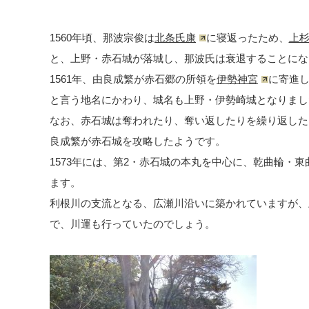
1560年頃、那波宗俊は
北条氏康
に寝返ったため、
上
と、上野・赤石城が落城し、那波氏は衰退することにな
1561年、由良成繁が赤石郷の所領を
伊勢神宮
に寄進
と言う地名にかわり、城名も上野・伊勢崎城となりまし
なお、赤石城は奪われたり、奪い返したりを繰り返したよ
良成繁が赤石城を攻略したようです。
1573年には、第2・赤石城の本丸を中心に、乾曲輪・
ます。
利根川の支流となる、広瀬川沿いに築かれていますが、
で、川運も行っていたのでしょう。