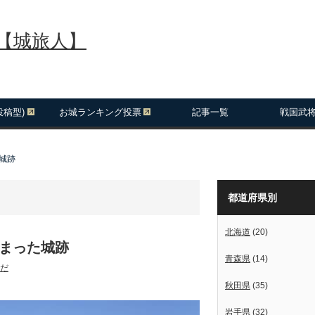
報【城旅人】
投稿型)
お城ランキング投票
記事一覧
戦国武
城跡
都道府県別
北海道
(20)
しまった城跡
青森県
(14)
だ
秋田県
(35)
岩手県
(32)