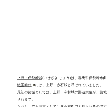
上野・伊勢崎城
(いせざき-じょう)は、群馬県伊勢崎市
戦国時代
には、上野・赤石城と呼ばれていました。
最初の築城としては、
上野・今村城
の
那波宗俊
が、築城
されます。
ただし、赤石城主としては赤石左衛門と見られるのです