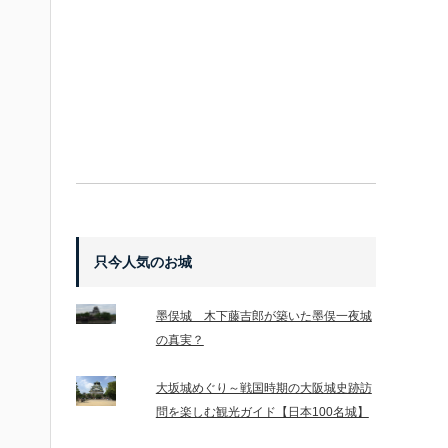
只今人気のお城
墨俣城 木下藤吉郎が築いた墨俣一夜城
の真実？
大坂城めぐり～戦国時期の大阪城史跡訪
問を楽しむ観光ガイド【日本100名城】