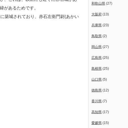
和歌山県
(27)
緯があるためです。
大阪府
(13)
後に築城されており、赤石左衛門尉(あかい
兵庫県
(23)
鳥取県
(2)
岡山県
(27)
広島県
(25)
島根県
(25)
山口県
(5)
徳島県
(12)
香川県
(7)
高知県
(17)
愛媛県
(15)