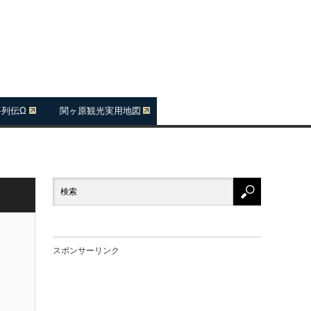
将列伝Ω
関ヶ原観光実用地図
スポンサーリンク