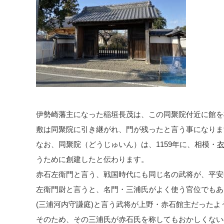
伊勢崎藩主になった稲垣長茂は、この同聚院付近に館を
敷は同聚院に引き継がれ、門が残ったと言う事になりま
なお、同聚院（どうじゅいん）は、1159年に、相模・
うために創建したと伝わります。
赤石左衛門と言う、戦国時代にも同じ名の武将が、平安
左衛門尉と言うと、名門・三浦氏がよく使う官位でもあ
(三浦河内守謙庭)と言う武将が上野・赤石館主だったよ
そのため、その三浦氏が赤石氏を称してもおかしくない