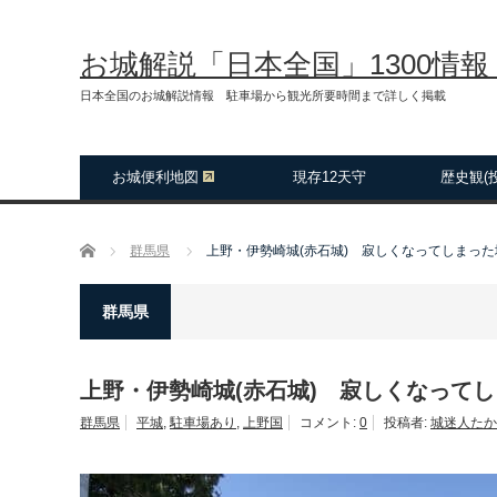
お城解説「日本全国」1300情
日本全国のお城解説情報 駐車場から観光所要時間まで詳しく掲載
お城便利地図
現存12天守
歴史観(
ホーム
群馬県
上野・伊勢崎城(赤石城) 寂しくなってしまった
群馬県
上野・伊勢崎城(赤石城) 寂しくなって
群馬県
平城
,
駐車場あり
,
上野国
コメント:
0
投稿者:
城迷人たか