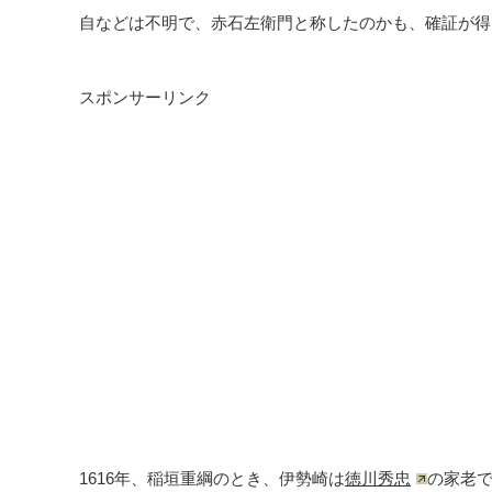
自などは不明で、赤石左衛門と称したのかも、確証が得
スポンサーリンク
1616年、稲垣重綱のとき、伊勢崎は
徳川秀忠
の家老で