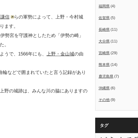
福岡県
(4)
杉謙信
らの軍勢によって、上野・今村城
佐賀県
(5)
ります。
長崎県
(11)
し伊勢宮を守護神としたため「伊勢の崎」
大分県
(11)
た。
宮崎県
(29)
うで、1566年にも、
上野・金山城
の由
熊本県
(14)
東曲輪などで囲まれていたと言う記録があり
鹿児島県
(7)
沖縄県
(6)
上野の城跡は、みんな川の脇にありますの
その他
(9)
タグ