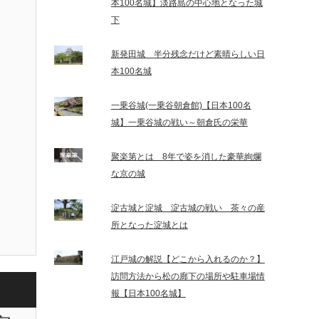
本100名城】淡路島の中心地となった城
下
新発田城 半分残念だけど素晴らしい日
本100名城
一乗谷城(一乗谷朝倉館)【日本100名
城】一乗谷城の戦い～朝倉氏の栄華
聚楽第とは 8年で姿を消した豪華絢爛
な京の城
淀古城と淀城 淀古城の戦い 茶々の産
所となった淀城とは
江戸城の解説【どこから入れるのか？】
訪問方法から松の廊下の場所や駐車場情
報【日本100名城】