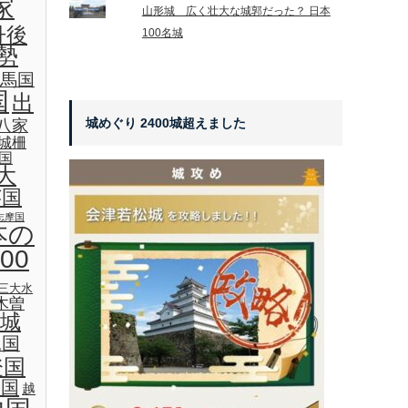
家
山形城 広く壮大な城郭だった？ 日本
丹後
100名城
勢
馬国
国
出
城めぐり 2400城超えました
八家
城柵
国
大
芸国
志摩国
本の
00
三大水
木曽
城
見国
登国
後国
越