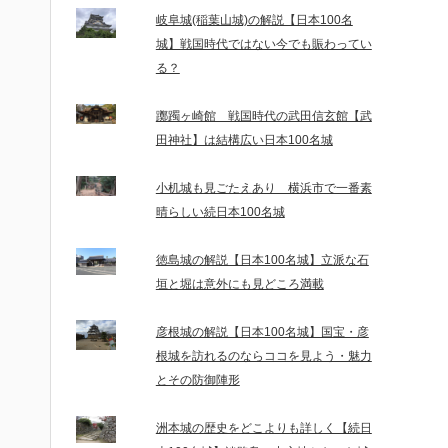
岐阜城(稲葉山城)の解説【日本100名
城】戦国時代ではない今でも賑わってい
る？
躑躅ヶ崎館 戦国時代の武田信玄館【武
田神社】は結構広い日本100名城
小机城も見ごたえあり 横浜市で一番素
晴らしい続日本100名城
徳島城の解説【日本100名城】立派な石
垣と堀は意外にも見どころ満載
彦根城の解説【日本100名城】国宝・彦
根城を訪れるのならココを見よう・魅力
とその防御陣形
洲本城の歴史をどこよりも詳しく【続日