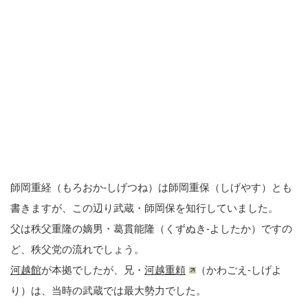
師岡重経（もろおか-しげつね）は師岡重保（しげやす）とも
書きますが、この辺り武蔵・師岡保を知行していました。
父は秩父重隆の嫡男・葛貫能隆（くずぬき-よしたか）ですの
ど、秩父党の流れでしょう。
河越館
が本拠でしたが、兄・
河越重頼
（かわごえ-しげよ
り）は、当時の武蔵では最大勢力でした。