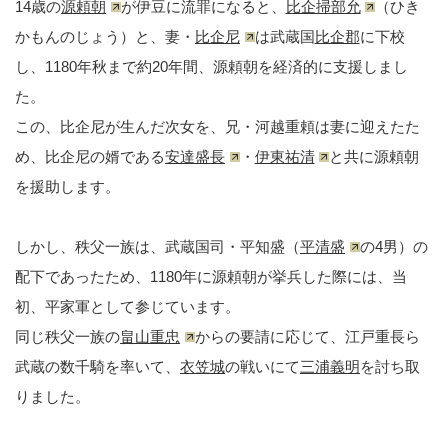
14歳の
源頼朝
が伊豆に流罪になると、
比企掃部允
（ひき
かもんのじょう）と、妻・
比企尼
は武蔵国
比企郡
に下校
し、1180年秋まで約20年間、源頼朝を経済的に支援しまし
た。
この、比企尼が生んだ次女を、兄・河越重頼は妻に迎えたた
め、比企尼の婿である
安達盛長
・
伊東祐清
と共に源頼朝
を援助します。
しかし、秩父一族は、武蔵国司・平知盛（
平清盛
の4男）の
配下であったため、1180年に源頼朝が挙兵した際には、当
初、平家軍として参じています。
同じ秩父一族の
畠山重忠
からの要請に応じて、江戸重長ら
武蔵の数千騎を率いて、
衣笠城
の戦いにて
三浦義明
を討ち取
りました。