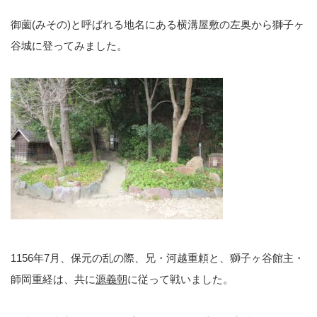
御薗(みその)と呼ばれる地名にある横溝屋敷の左奥から獅子ヶ
谷城に登ってみました。
1156年7月、保元の乱の際、兄・河越重頼と、獅子ヶ谷館主・
師岡重経は、共に
源義朝
に従って戦いました。