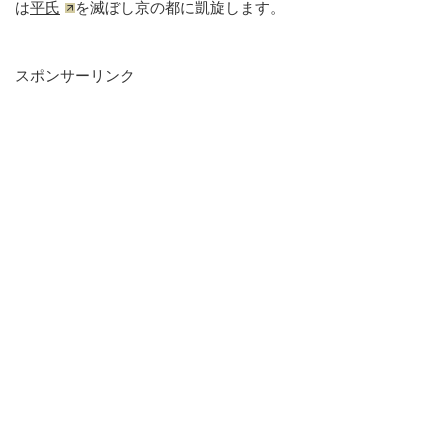
は
平氏
を滅ぼし京の都に凱旋します。
スポンサーリンク