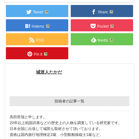
Tweet
Share
Hatena
Pocket
RSS
feedly
Pin it
城迷人たかだ
投稿者の記事一覧
高田哲哉と申します。
20年以上戦国武将などの歴史上の人物を調査している研究家です。
日本全国に出張して城郭も取材させて頂いております。
資格は国内旅行地理検定2級、小型船舶操縦士1級など。