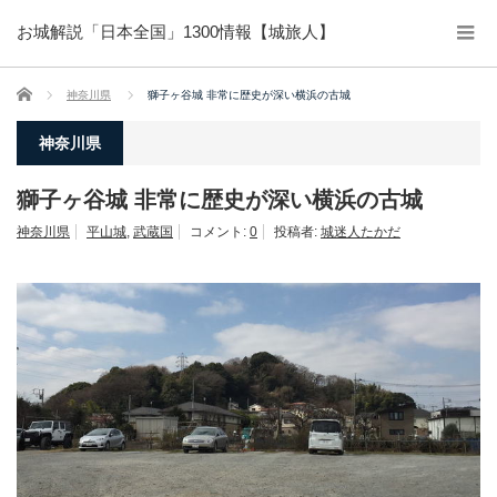
お城解説「日本全国」1300情報【城旅人】
ホーム
神奈川県
獅子ヶ谷城 非常に歴史が深い横浜の古城
神奈川県
獅子ヶ谷城 非常に歴史が深い横浜の古城
神奈川県
平山城
,
武蔵国
コメント:
0
投稿者:
城迷人たかだ