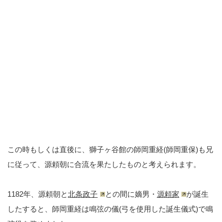
この時もしくは直後に、獅子ヶ谷館の師岡重経(師岡重保)も兄
に従って、源頼朝に合流を果たしたものと考えられます。
1182年、源頼朝と
北条政子
との間に嫡男・
源頼家
が誕生
したすると、師岡重経は鳴弦の儀(弓を使用した誕生儀式)で鳴