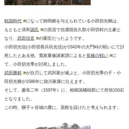
戦国時代
になって師岡郷を与えられている小田切光猶は、
もともと清和
源氏
の庶流で信濃国佐久郡小田切村の土豪と
なり、
武田信玄
の家臣だったようです。
小田切光信(小田切善兵街光信)が1542年の大門峠の戦いにて討
死したとある他、寬政重修諸家譜によると
長篠の戦い
に
て、小田切光季が討死しました。
武田勝頼
が自刃して武田家が滅ぶと、小田切光季の子・小
田切光猶が1586年に徳川家康に仕えます。
そして、慶長二年（1597年）に、相模国橘樹郡にて所領150石
となりました。
この時、獅子ヶ谷城の麓に、居館を設けたと考えられます。