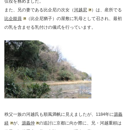
弦役を務めました。
また、兄の妻である比企尼の次女（
河越尼
）は、産所でる
比企能員
（比企尼猶子）の屋敷に乳母として召され、最初
の乳を含ませる乳付けの儀式を行っています。
秩父一族の河越氏も順風満帆に見えましたが、1184年に
源義
経
が、
源義仲
の追討に京都に向か際に、兄・河越重頼は