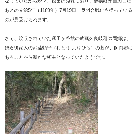
なっていたからか？、殺害は免れており、源義経が自刃した
あとの文治5年（1189年）7月19日、奥州合戦にも従っている
のが見受けられます。
さて、没収されていた獅子ヶ谷館の武藏久良岐郡師岡郷は、
鎌倉御家人の武藤頼平（むとう-よりひら）の墓が、師岡郷に
あることから新たな領主となっていたようです。