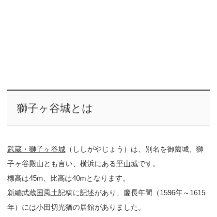
獅子ヶ谷城とは
武蔵・獅子ヶ谷城
（ししがやじょう）は、別名を御薗城、獅
子ヶ谷殿山とも言い、横浜にある
平山城
です。
標高は45m、比高は40mとなります。
新編
武蔵国
風土記稿に記述があり、慶長年間（1596年～1615
年）には小田切光猶の居館がありました。