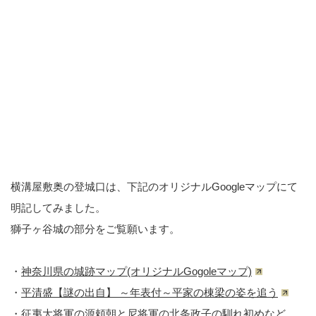
横溝屋敷奥の登城口は、下記のオリジナルGoogleマップにて
明記してみました。
獅子ヶ谷城の部分をご覧願います。
・
神奈川県の城跡マップ(オリジナルGogoleマップ)
・
平清盛【謎の出自】 ～年表付～平家の棟梁の姿を追う
・
征夷大将軍の源頼朝と尼将軍の北条政子の馴れ初めなど