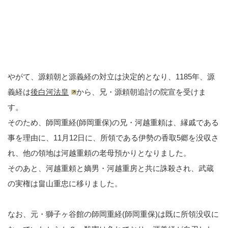
やがて、源頼朝と源義経の対立は決定的となり、1185年、源
義経は
後白河法皇
から、兄・源頼朝追討の院宣を受けま
す。
そのため、師岡重経(師岡重保)の兄・河越重頼は、縁戚である
事を理由に、11月12日に、所領である伊勢の香取5郷を没収さ
れ、他の領地は河越重頼の老母預かりとなりました。
そのあと、河越重頼と嫡男・河越重房と共に誅殺され、武蔵
の実権は畠山重忠に移りました。
なお、元・獅子ヶ谷館の師岡重経(師岡重保)は既に所領没収に