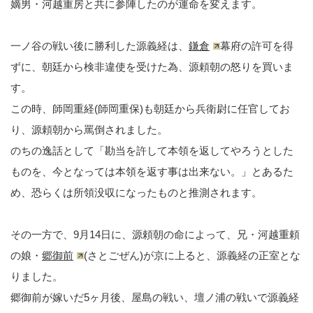
嫡男・河越重房と共に参陣したのが運命を変えます。
一ノ谷の戦い後に勝利した源義経は、
鎌倉
幕府の許可を得
ずに、朝廷から検非違使を受けた為、源頼朝の怒りを買いま
す。
この時、師岡重経(師岡重保)も朝廷から兵衛尉に任官してお
り、源頼朝から罵倒されました。
のちの逸話として「勘当を許して本領を返してやろうとした
ものを、今となっては本領を返す事は出来ない。」とあるた
め、恐らくは所領没収になったものと推測されます。
その一方で、9月14日に、源頼朝の命によって、兄・河越重頼
の娘・
郷御前
(さとごぜん)が京に上ると、源義経の正室とな
りました。
郷御前が嫁いだ5ヶ月後、屋島の戦い、壇ノ浦の戦いで源義経