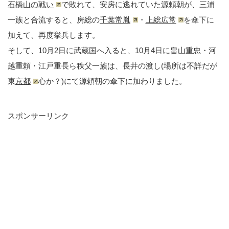
石橋山の戦い
で敗れて、安房に逃れていた源頼朝が、三浦
一族と合流すると、房総の
千葉常胤
・
上総広常
を傘下に
加えて、再度挙兵します。
そして、10月2日に武蔵国へ入ると、10月4日に畠山重忠・河
越重頼・江戸重長ら秩父一族は、長井の渡し(場所は不詳だが
東
京都
心か？)にて源頼朝の傘下に加わりました。
スポンサーリンク