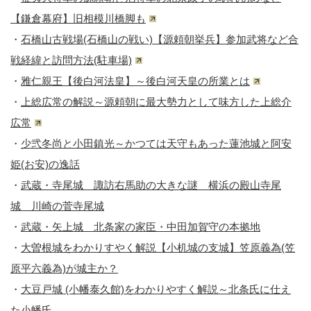
【鎌倉幕府】旧相模川橋脚も
・
石橋山古戦場(石橋山の戦い)【源頼朝挙兵】参加武将など合
戦経緯と訪問方法(駐車場)
・
雅仁親王【後白河法皇】～後白河天皇の所業とは
・
上総広常の解説～源頼朝に最大勢力として味方した上総介
広常
・
少弐冬尚と小田鎮光～かつては天守もあった蓮池城と阿安
姫(お安)の逸話
・
武蔵・寺尾城 諏訪右馬助の大きな謎 横浜の殿山寺尾
城 川崎の菅寺尾城
・
武蔵・矢上城 北条家の家臣・中田加賀守の本拠地
・
大曽根城をわかりすやく解説【小机城の支城】笠原義為(笠
原平六義為)が城主か？
・
大豆戸城 (小幡泰久館)をわかりやすく解説～北条氏に仕え
た小幡氏