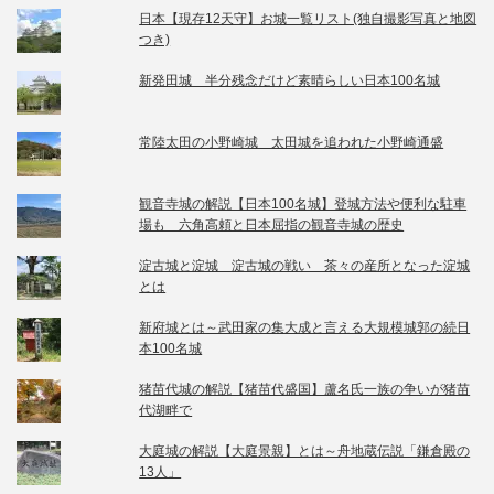
日本【現存12天守】お城一覧リスト(独自撮影写真と地図
つき)
新発田城 半分残念だけど素晴らしい日本100名城
常陸太田の小野崎城 太田城を追われた小野崎通盛
観音寺城の解説【日本100名城】登城方法や便利な駐車
場も 六角高頼と日本屈指の観音寺城の歴史
淀古城と淀城 淀古城の戦い 茶々の産所となった淀城
とは
新府城とは～武田家の集大成と言える大規模城郭の続日
本100名城
猪苗代城の解説【猪苗代盛国】蘆名氏一族の争いが猪苗
代湖畔で
大庭城の解説【大庭景親】とは～舟地蔵伝説「鎌倉殿の
13人」