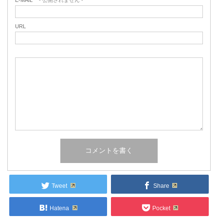
E-MAIL
- 公開されません -
URL
Tweet
Share
Hatena
Pocket