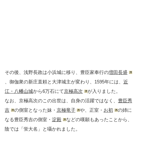
その後、浅野長政は小浜城に移り、豊臣家奉行の
増田長盛
、御伽衆の新庄直頼と大津城主が変わり、1595年には、
近
江・八幡山城
から6万石にて
京極高次
が入りました。
なお、京極高次のこの出世は、自身の活躍ではなく、
豊臣秀
吉
の側室となった妹・
京極竜子
や、正室・
お初
の姉に
なる豊臣秀吉の側室・
淀殿
などの嘆願もあったことから、
陰では「蛍大名」と囁かれました。