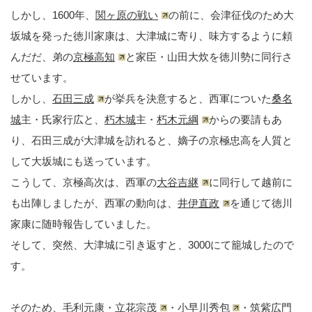
しかし、1600年、
関ヶ原の戦い
の前に、会津征伐のため大
坂城を発った徳川家康は、大津城に寄り、味方するように頼
んだだ、弟の
京極高知
と家臣・山田大炊を徳川勢に同行さ
せています。
しかし、
石田三成
が挙兵を決意すると、西軍についた
桑名
城
主・氏家行広と、
朽木城
主・
朽木元綱
からの要請もあ
り、石田三成が大津城を訪れると、嫡子の京極忠高を人質と
して大坂城にも送っています。
こうして、京極高次は、西軍の
大谷吉継
に同行して越前に
も出陣しましたが、西軍の動向は、
井伊直政
を通じて徳川
家康に随時報告していました。
そして、突然、大津城に引き返すと、3000にて籠城したので
す。
そのため、毛利元康・
立花宗茂
・
小早川秀包
・筑紫広門