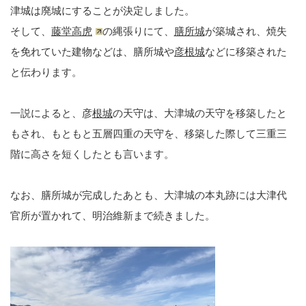
津城は廃城にすることが決定しました。
そして、
藤堂高虎
の縄張りにて、
膳所城
が築城され、焼失
を免れていた建物などは、膳所城や
彦根城
などに移築された
と伝わります。
一説によると、彦
根城
の天守は、大津城の天守を移築したと
もされ、もともと五層四重の天守を、移築した際して三重三
階に高さを短くしたとも言います。
なお、膳所城が完成したあとも、大津城の本丸跡には大津代
官所が置かれて、明治維新まで続きました。