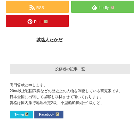
RSS
feedly
Pin it
城迷人たかだ
投稿者の記事一覧
高田哲哉と申します。
20年以上戦国武将などの歴史上の人物を調査している研究家です。
日本全国に出張して城郭も取材させて頂いております。
資格は国内旅行地理検定2級、小型船舶操縦士1級など。
Twitter
Facebook