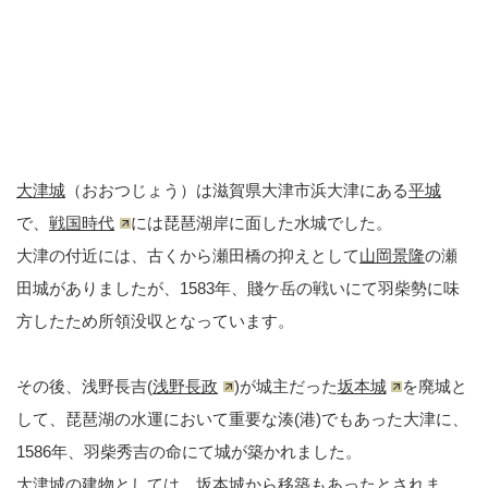
大津城
（おおつじょう）は滋賀県大津市浜大津にある
平城
で、
戦国時代
には琵琶湖岸に面した水城でした。
大津の付近には、古くから瀬田橋の抑えとして
山岡景隆
の瀬
田城がありましたが、1583年、賤ケ岳の戦いにて羽柴勢に味
方したため所領没収となっています。
その後、浅野長吉(
浅野長政
)が城主だった
坂本城
を廃城と
して、琵琶湖の水運において重要な湊(港)でもあった大津に、
1586年、羽柴秀吉の命にて城が築かれました。
大津城の建物としては、坂本城から移築もあったとされま