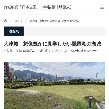
お城解説「日本全国」1300情報【城旅人】
ホーム
滋賀県
大津城 想像豊かに見学したい琵琶湖の湖城
滋賀県
大津城 想像豊かに見学したい琵琶湖の湖城
滋賀県
平城
,
駐車場あり
,
近江国
コメント:
0
投稿者:
城迷人たかだ