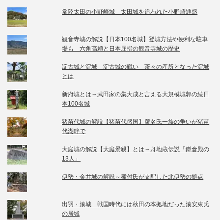
常陸太田の小野崎城 太田城を追われた小野崎通盛
観音寺城の解説【日本100名城】登城方法や便利な駐車
場も 六角高頼と日本屈指の観音寺城の歴史
淀古城と淀城 淀古城の戦い 茶々の産所となった淀城
とは
新府城とは～武田家の集大成と言える大規模城郭の続日
本100名城
猪苗代城の解説【猪苗代盛国】蘆名氏一族の争いが猪苗
代湖畔で
大庭城の解説【大庭景親】とは～舟地蔵伝説「鎌倉殿の
13人」
伊勢・金井城の解説～種付氏が支配した北伊勢の拠点
出羽・湊城 戦国時代には秋田の本拠地だった湊安東氏
の居城