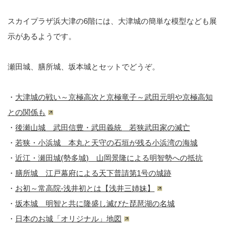
スカイプラザ浜大津の6階には、大津城の簡単な模型なども展
示があるようです。
瀬田城、膳所城、坂本城とセットでどうぞ。
・
大津城の戦い～京極高次と京極竜子～武田元明や京極高知
との関係も
・
後瀬山城 武田信豊・武田義統 若狭武田家の滅亡
・
若狭・小浜城 本丸と天守の石垣が残る小浜湾の海城
・
近江・瀬田城(勢多城) 山岡景隆による明智勢への抵抗
・
膳所城 江戸幕府による天下普請第1号の城跡
・
お初～常高院-浅井初とは【浅井三姉妹】
・
坂本城 明智と共に隆盛し滅びた琵琶湖の名城
・
日本のお城「オリジナル」地図