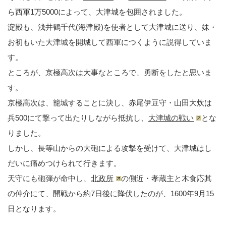
ら西軍1万5000によって、大津城を包囲されました。
淀殿も、浅井鶴千代(海津殿)を使者として大津城に送り、妹・
お初もいた大津城を開城して西軍につくように説得していま
す。
ところが、京極高次は大事なところで、勇断をしたと思いま
す。
京極高次は、籠城することに決し、赤尾伊豆守・山田大炊は
兵500にて撃って出たりしながら抵抗し、
大津城の戦い
とな
りました。
しかし、長等山からの大砲による攻撃を受けて、大津城はし
だいに痛めつけられて行きます。
天守にも砲弾が命中し、
北政所
の側近・孝蔵主と木食応其
の仲介にて、開戦から約7日後に降伏したのが、1600年9月15
日となります。