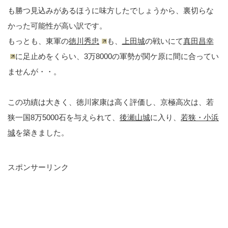
も勝つ見込みがあるほうに味方したでしょうから、裏切らな
かった可能性が高い訳です。
もっとも、東軍の
徳川秀忠
も、
上田城
の戦いにて
真田昌幸
に足止めをくらい、3万8000の軍勢が関ケ原に間に合ってい
ませんが・・。
この功績は大きく、徳川家康は高く評価し、京極高次は、若
狭一国8万5000石を与えられて、
後瀬山城
に入り、
若狭・小浜
城
を築きました。
スポンサーリンク