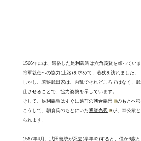
1566年には、還俗した足利義昭は六角義賢を頼ってい
将軍就任への協力(上洛)を求めて、若狭を訪れました。
しかし、
若狭武田家
は、内乱でそれどころではなく、武
仕させることで、協力姿勢を示しています。
そして、足利義昭はすぐに越前の
朝倉義景
のもとへ移
こうして、朝倉氏のもとにいた
明智光秀
が、奉公衆と
られます。
1567年4月、武田義統が死去(享年42)すると、僅か6歳