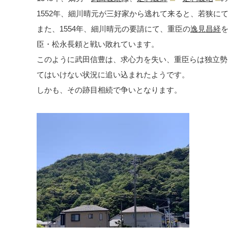
1552年、細川晴元が三好家から逃れて来ると、若狭に
また、1554年、細川晴元の要請にて、重臣の
逸見昌経
臣・松永長頼と戦い敗れています。
このように武田信豊は、求心力を失い、重臣らは独立勢
てはいけない状況に追い込まれたようです。
しかも、その跡目相続で争いとなります。