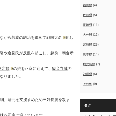
福岡県
(4)
佐賀県
(5)
長崎県
(11)
大分県
(11)
ながら若狭の統治を進めて
戦国大名
化し
宮崎県
(29)
隆や逸見氏が反乱を起こし、越前・
朝倉孝
熊本県
(14)
鹿児島県
(7)
角定頼
の娘を正室に迎えて、
観音寺城
の
沖縄県
(6)
なりました。
その他
(9)
年、細川晴元を支援すめため三好長慶を攻ま
タグ
妹を正室に迎えています。