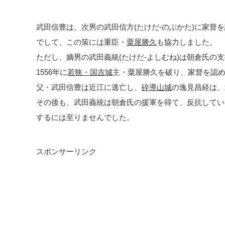
武田信豊は、次男の武田信方(たけだ-のぶかた)に家督
でして、この策には重臣・
粟屋勝久
も協力しました。
ただし、嫡男の武田義統(たけだ-よしむね)は朝倉氏の
1556年に
若狭・国吉城
主・粟屋勝久を破り、家督を認
父・武田信豊は近江に逃亡し、
砕導山城
の逸見昌経は、
その後も、武田義統は朝倉氏の援軍を得て、反抗してい
するには至りませんでした。
スポンサーリンク