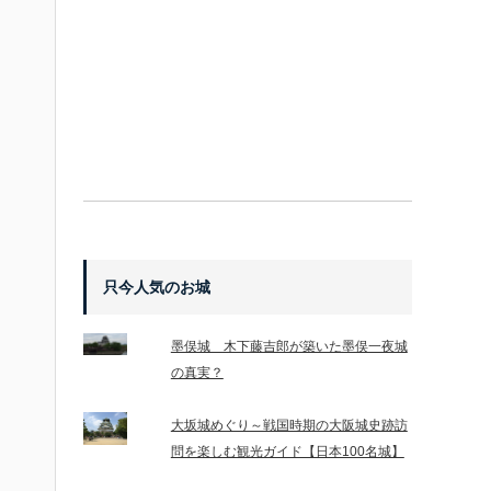
只今人気のお城
墨俣城 木下藤吉郎が築いた墨俣一夜城
の真実？
大坂城めぐり～戦国時期の大阪城史跡訪
問を楽しむ観光ガイド【日本100名城】