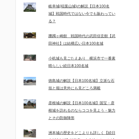
岐阜城(稲葉山城)の解説【日本100名
城】戦国時代ではない今でも賑わってい
る？
躑躅ヶ崎館 戦国時代の武田信玄館【武
田神社】は結構広い日本100名城
小机城も見ごたえあり 横浜市で一番素
晴らしい続日本100名城
徳島城の解説【日本100名城】立派な石
垣と堀は意外にも見どころ満載
彦根城の解説【日本100名城】国宝・彦
根城を訪れるのならココを見よう・魅力
とその防御陣形
洲本城の歴史をどこよりも詳しく【続日