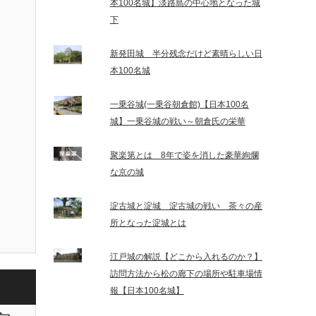
本100名城】淡路島の中心地となった城
下
新発田城 半分残念だけど素晴らしい日
本100名城
一乗谷城(一乗谷朝倉館)【日本100名
城】一乗谷城の戦い～朝倉氏の栄華
聚楽第とは 8年で姿を消した豪華絢爛
な京の城
淀古城と淀城 淀古城の戦い 茶々の産
所となった淀城とは
江戸城の解説【どこから入れるのか？】
訪問方法から松の廊下の場所や駐車場情
報【日本100名城】