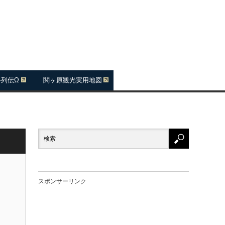
将列伝Ω
関ヶ原観光実用地図
スポンサーリンク