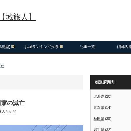
報【城旅人】
投稿型)
お城ランキング投票
記事一覧
戦国武
滅亡
都道府県別
北海道
(20)
田家の滅亡
青森県
(14)
迷人たかだ
秋田県
(35)
岩手県
(32)