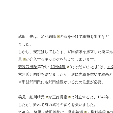
武田元光は、
足利義晴
の命を受けて軍勢を出すなどし
ました。
しかし、安定はしておらず、武田信孝を擁立した粟屋元
景
が介入するキッカケを与えてしまいます。
若狭武田氏
第7代・
武田信豊
(たけだ-のぶとよ)は、
六
六角氏と同盟を結びましたが、逆に内紛を増やす結果と
※甲斐武田氏にも武田信豊がいるため注意が必要。
義兄・
細川晴元
が
三好長慶
と対立すると、1542
したが、敗れて有力武将の多くを失いました。
1548年、嫡男・
武田義統
は、
足利義輝
・
足利義昭
の