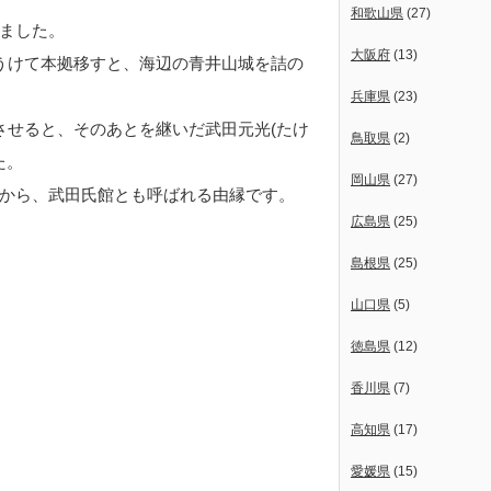
和歌山県
(27)
ました。
大阪府
(13)
もうけて本拠移すと、海辺の青井山城を詰の
兵庫県
(23)
栄させると、そのあとを継いだ武田元光(たけ
鳥取県
(2)
た。
岡山県
(27)
から、武田氏館とも呼ばれる由縁です。
広島県
(25)
島根県
(25)
山口県
(5)
徳島県
(12)
香川県
(7)
高知県
(17)
愛媛県
(15)