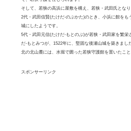
そして、若狭の高浜に屋敷を構え、若狭・武田氏となり
2代・武田信賢(たけだ-のぶかた)のとき、小浜に館を
城にしたようです。
5代・武田元信(たけだ-もとのぶ)が若狭・武田家を繁
だ-もとみつが、1522年に、堅固な後瀬山城を築きまし
北の北山麓には、水堀で囲った若狭守護館を置いたこと
スポンサーリンク