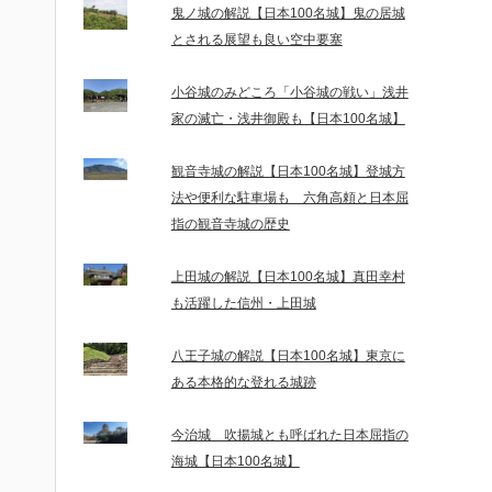
鬼ノ城の解説【日本100名城】鬼の居城
とされる展望も良い空中要塞
小谷城のみどころ「小谷城の戦い」浅井
家の滅亡・浅井御殿も【日本100名城】
観音寺城の解説【日本100名城】登城方
法や便利な駐車場も 六角高頼と日本屈
指の観音寺城の歴史
上田城の解説【日本100名城】真田幸村
も活躍した信州・上田城
八王子城の解説【日本100名城】東京に
ある本格的な登れる城跡
今治城 吹揚城とも呼ばれた日本屈指の
海城【日本100名城】