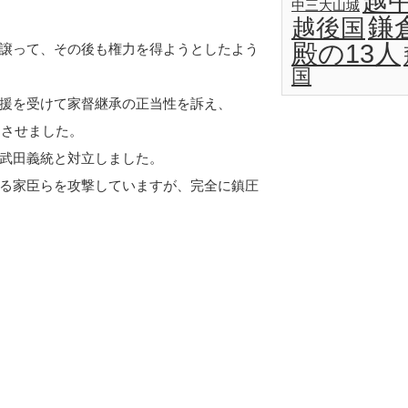
越
中三大山城
鎌
越後国
殿の13人
を譲って、その後も権力を得ようとしたよう
国
支援を受けて家督継承の正当性を訴え、
めさせました。
武田義統と対立しました。
る家臣らを攻撃していますが、完全に鎮圧