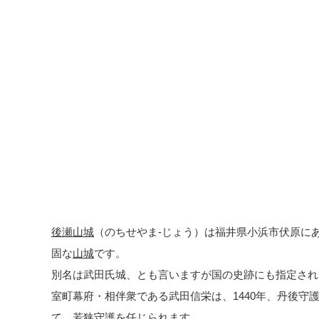
後瀬山城
（のちせやま-じょう）は福井県小浜市伏原にある
固な
山城
です。
別名は武田氏城、とも言いますが国の史跡にも指定され
室町幕府・相伴衆である武田信栄は、1440年、丹後守
て、若狭守護を任じられます。