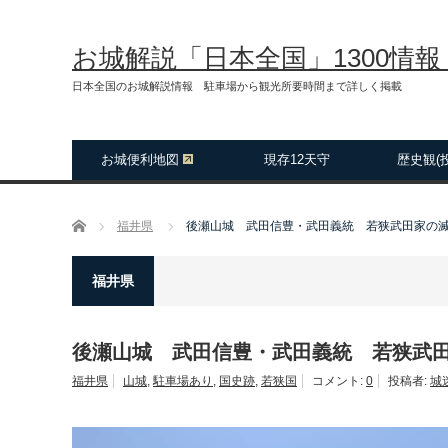
お城解説「日本全国」1300情
日本全国のお城解説情報 駐車場から観光所要時間まで詳しく掲載
お城便利地図
現存12天守
歴史観(
ホーム
福井県
後瀬山城 武田信豊・武田義統 若狭武田家の
福井県
後瀬山城 武田信豊・武田義統 若狭武
福井県
山城
,
駐車場あり
,
国史跡
,
若狭国
コメント:
0
投稿者:
城