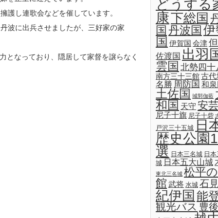
どうする
て擁護し連歌会などを催しています。
康
下総国
を丹波に出兵させましたが、三好家の家
伊
国
丹波国
国
但
伊賀国
会津
出羽
佐渡国
力となっており、隠居して家督を譲らなく
雲国
北勢四十
古代
南方三十三館
名勝
周防国
和泉
土佐国
城郭伽藍
和国
安
天守
尼子十旗
尼子十砦
日
戸沢三十五城
歴史公園1
選
日本三名城
日本
日本五大山城
城
松平の
東北三名城
館
石
武将
水城
紀伊国
能
観光バス
豊