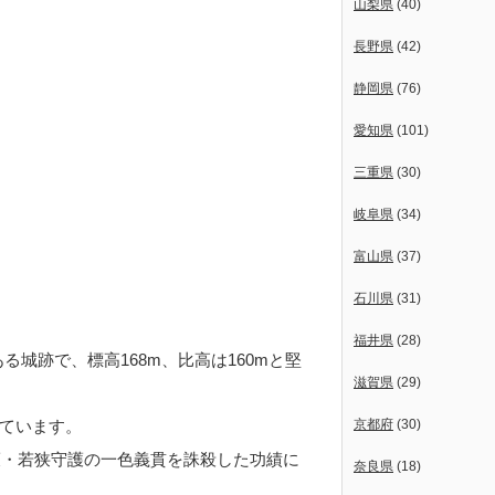
山梨県
(40)
長野県
(42)
静岡県
(76)
愛知県
(101)
三重県
(30)
岐阜県
(34)
富山県
(37)
石川県
(31)
福井県
(28)
城跡で、標高168m、比高は160mと堅
滋賀県
(29)
ています。
京都府
(30)
護・若狭守護の一色義貫を誅殺した功績に
奈良県
(18)