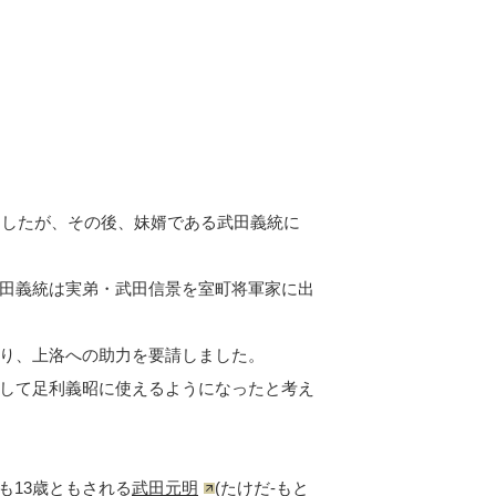
ましたが、その後、妹婿である武田義統に
田義統は実弟・武田信景を室町将軍家に出
り、上洛への助力を要請しました。
して足利義昭に使えるようになったと考え
とも13歳ともされる
武田元明
(たけだ-もと