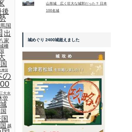
家
山形城 広く壮大な城郭だった？ 日本
丹後
100名城
勢
馬国
国
出
城めぐり 2400城超えました
八家
城柵
国
大
芸国
志摩国
本の
00
三大水
木曽
城
見国
登国
後国
越