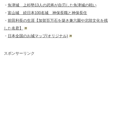
・
魚津城 上杉勢13人の武将が自刃した魚津城の戦い
・
富山城 続日本100名城 神保長職と神保長住
・
前田利長の生涯【加賀百万石を築き兼六園や北陸文化を残
した名君】
・
日本全国のお城マップ(オリジナル)
スポンサーリンク