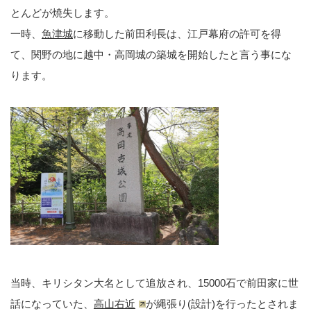
とんどが焼失します。
一時、
魚津城
に移動した前田利長は、江戸幕府の許可を得
て、関野の地に越中・高岡城の築城を開始したと言う事にな
ります。
当時、キリシタン大名として追放され、15000石で前田家に世
話になっていた、
高山右近
が縄張り(設計)を行ったとされま