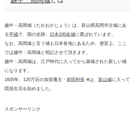
越中・高岡城（たかおかじょう）は、富山県高岡市古城にあ
る
平城
で、国の史跡、
日本100名城
に選ばれています。
なお、高岡城と言う城も日本各地にあるため、便宜上、ここ
では越中・高岡城と明記させて頂きます。
越中・高岡城は、江戸時代に入ってから築城された新しい城
になります。
1605年、120万石の加賀藩主・
前田利長
は、
富山城
に入って
隠居生活を始めました。
スポンサーリンク