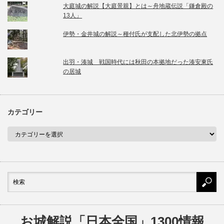
大庭城の解説【大庭景親】とは～舟地蔵伝説「鎌倉殿の
13人」
伊勢・金井城の解説～種付氏が支配した北伊勢の拠点
出羽・湊城 戦国時代には秋田の本拠地だった湊安東氏
の居城
カテゴリー
お城解説「日本全国」1300情報