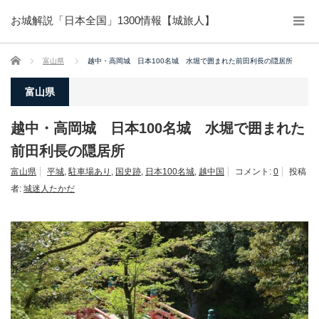
お城解説「日本全国」1300情報【城旅人】
ホーム
富山県
越中・高岡城 日本100名城 水堀で囲まれた前田利長の隠居所
富山県
越中・高岡城 日本100名城 水堀で囲まれた
前田利長の隠居所
富山県
平城
,
駐車場あり
,
国史跡
,
日本100名城
,
越中国
コメント:
0
投稿
者:
城迷人たかだ