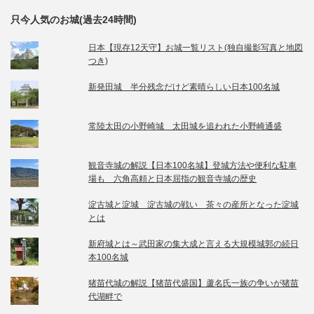
只今人気のお城(過去24時間)
日本【現存12天守】お城一覧リスト(独自撮影写真と地図
つき)
新発田城 半分残念だけど素晴らしい日本100名城
常陸太田の小野崎城 太田城を追われた小野崎通盛
観音寺城の解説【日本100名城】登城方法や便利な駐車
場も 六角高頼と日本屈指の観音寺城の歴史
淀古城と淀城 淀古城の戦い 茶々の産所となった淀城
とは
新府城とは～武田家の集大成と言える大規模城郭の続日
本100名城
猪苗代城の解説【猪苗代盛国】蘆名氏一族の争いが猪苗
代湖畔で