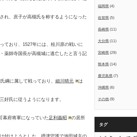
福岡県
(4)
され、庶子が高槻氏を称するようになった
佐賀県
(5)
長崎県
(11)
大分県
(11)
ており、1527年には、桂川原の戦いに
宮崎県
(29)
・薬師寺国長が高槻城に逃亡したと言う記
熊本県
(14)
鹿児島県
(7)
川氏綱に属して戦っており、
細川晴元
は
沖縄県
(6)
三好氏に従うようになります。
その他
(9)
町幕府将軍になっていた
足利義昭
の居所
タグ
け付けようとした、摂津守護で池田城主の