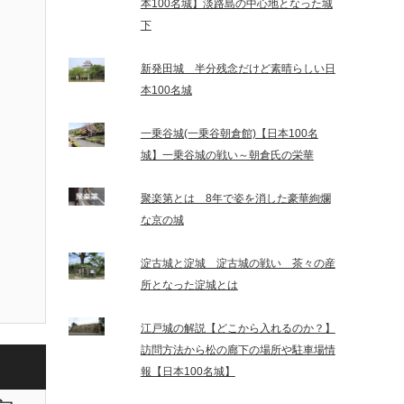
本100名城】淡路島の中心地となった城
下
新発田城 半分残念だけど素晴らしい日
本100名城
一乗谷城(一乗谷朝倉館)【日本100名
城】一乗谷城の戦い～朝倉氏の栄華
聚楽第とは 8年で姿を消した豪華絢爛
な京の城
淀古城と淀城 淀古城の戦い 茶々の産
所となった淀城とは
江戸城の解説【どこから入れるのか？】
訪問方法から松の廊下の場所や駐車場情
報【日本100名城】