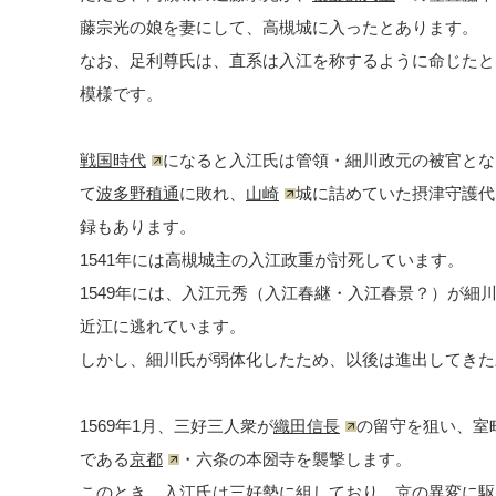
藤宗光の娘を妻にして、高槻城に入ったとあります。
なお、足利尊氏は、直系は入江を称するように命じたと
模様です。
戦国時代
になると入江氏は管領・細川政元の被官となっ
て
波多野稙通
に敗れ、
山崎
城に詰めていた摂津守護代
録もあります。
1541年には高槻城主の入江政重が討死しています。
1549年には、入江元秀（入江春継・入江春景？）が細
近江に逃れています。
しかし、細川氏が弱体化したため、以後は進出してきた
1569年1月、三好三人衆が
織田信長
の留守を狙い、室
である
京都
・六条の本圀寺を襲撃します。
このとき、入江氏は三好勢に組しており、京の異変に駆