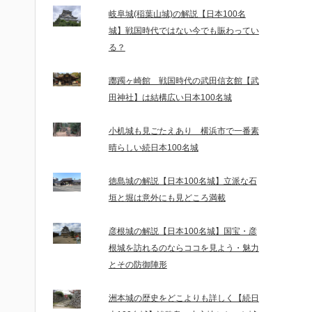
岐阜城(稲葉山城)の解説【日本100名
城】戦国時代ではない今でも賑わってい
る？
躑躅ヶ崎館 戦国時代の武田信玄館【武
田神社】は結構広い日本100名城
小机城も見ごたえあり 横浜市で一番素
晴らしい続日本100名城
徳島城の解説【日本100名城】立派な石
垣と堀は意外にも見どころ満載
彦根城の解説【日本100名城】国宝・彦
根城を訪れるのならココを見よう・魅力
とその防御陣形
洲本城の歴史をどこよりも詳しく【続日