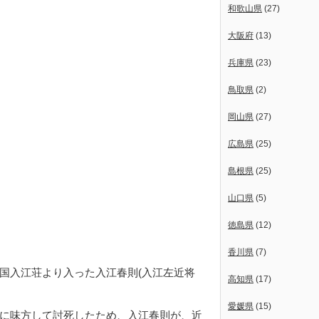
和歌山県
(27)
大阪府
(13)
兵庫県
(23)
鳥取県
(2)
岡山県
(27)
広島県
(25)
島根県
(25)
山口県
(5)
徳島県
(12)
香川県
(7)
国入江荘より入った入江春則(入江左近将
高知県
(17)
愛媛県
(15)
に味方して討死したため、入江春則が、近