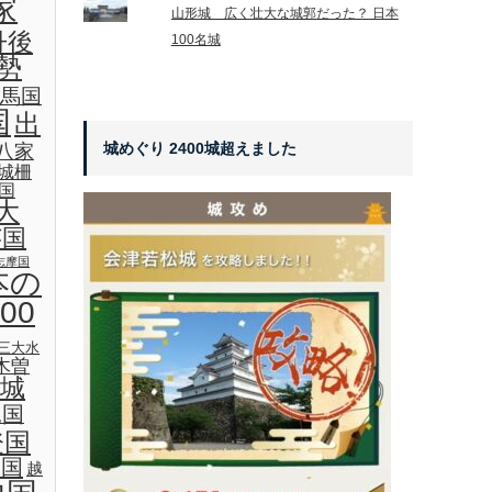
家
山形城 広く壮大な城郭だった？ 日本
丹後
100名城
勢
馬国
国
出
城めぐり 2400城超えました
八家
城柵
国
大
芸国
志摩国
本の
00
三大水
木曽
城
見国
登国
後国
越