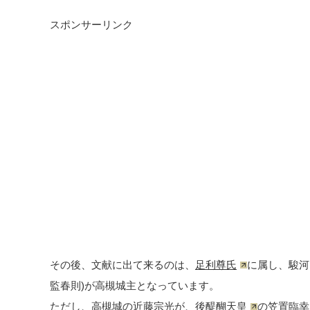
スポンサーリンク
その後、文献に出て来るのは、
足利尊氏
に属し、駿河
監春則)が高槻城主となっています。
ただし、高槻城の近藤宗光が、
後醍醐天皇
の笠置臨幸