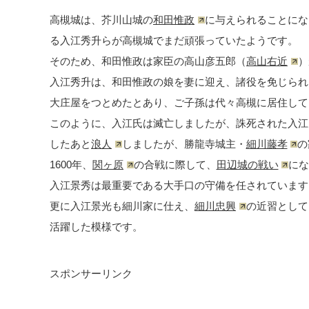
高槻城は、芥川山城の
和田惟政
に与えられることにな
る入江秀升らが高槻城でまだ頑張っていたようです。
そのため、和田惟政は家臣の高山彦五郎（
高山右近
）
入江秀升は、和田惟政の娘を妻に迎え、諸役を免じられ
大庄屋をつとめたとあり、ご子孫は代々高槻に居住して
このように、入江氏は滅亡しましたが、誅死された入江
したあと
浪人
しましたが、勝龍寺城主・
細川藤孝
の
1600年、
関ヶ原
の合戦に際して、
田辺城の戦い
にな
入江景秀は最重要である大手口の守備を任されています
更に入江景光も細川家に仕え、
細川忠興
の近習として
活躍した模様です。
スポンサーリンク