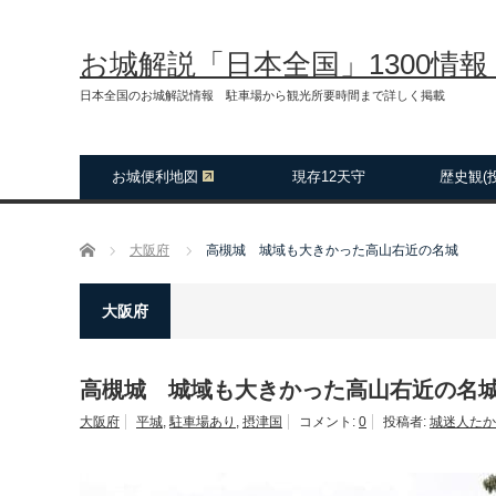
お城解説「日本全国」1300情
日本全国のお城解説情報 駐車場から観光所要時間まで詳しく掲載
お城便利地図
現存12天守
歴史観(
ホーム
大阪府
高槻城 城域も大きかった高山右近の名城
大阪府
高槻城 城域も大きかった高山右近の名
大阪府
平城
,
駐車場あり
,
摂津国
コメント:
0
投稿者:
城迷人たか