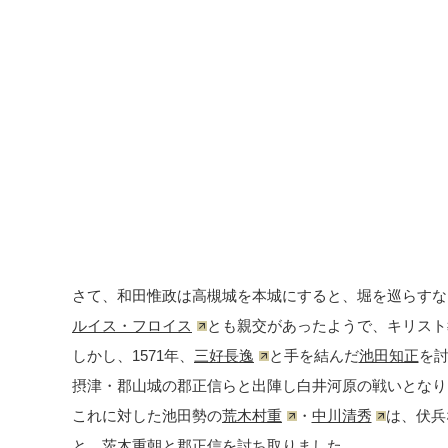
さて、和田惟政は高槻城を本城にすると、堀を巡らすな
ルイス・フロイス
とも親交があったようで、キリスト
しかし、1571年、
三好長逸
と手を結んだ
池田知正
を
摂津・郡山城の郡正信らと出陣し白井河原の戦いとなり
これに対した池田勢の
荒木村重
・
中川清秀
は、伏兵
と、茨木重朝と郡正信を討ち取りました。