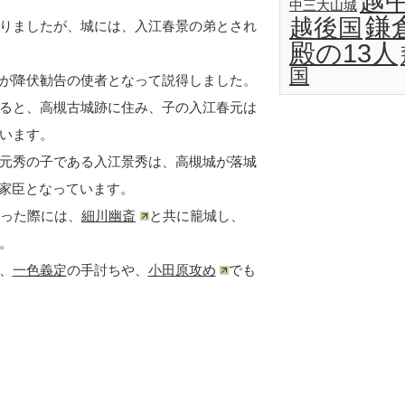
越
中三大山城
鎌
越後国
りましたが、城には、入江春景の弟とされ
殿の13人
国
が降伏勧告の使者となって説得しました。
ると、高槻古城跡に住み、子の入江春元は
います。
元秀の子である入江景秀は、高槻城が落城
家臣となっています。
った際には、
細川幽斎
と共に籠城し、
。
、
一色義定
の手討ちや、
小田原攻め
でも