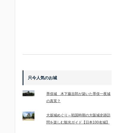
只今人気のお城
墨俣城 木下藤吉郎が築いた墨俣一夜城
の真実？
大坂城めぐり～戦国時期の大阪城史跡訪
問を楽しむ観光ガイド【日本100名城】