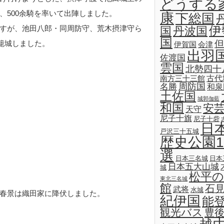
どうする
、500余騎を率いて出陣しました。
康
下総国
すが、池田八郎・同周防守、荒木摂津守ら
伊
国
丹波国
国
但
籠城しました。
伊賀国
会津
出羽
佐渡国
雲国
北勢四十
古代
南方三十三館
名勝
周防国
和泉
土佐国
城郭伽藍
和国
安
天守
尼子十旗
尼子十砦
日
戸沢三十五城
歴史公園1
選
日本三名城
日本
日本五大山城
城
松平の
東北三名城
館
石
武将
水城
春景は織田家に降伏しました。
紀伊国
能
観光バス
豊