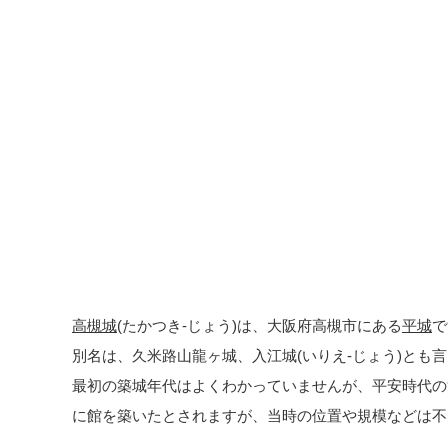
高槻城
(たかつき-じょう)は、大阪府高槻市にある
平城
で
別名は、久米路山龍ヶ城、入江城(いりえ-じょう)とも
最初の築城年代はよくわかっていませんが、平安時代の
に館を築いたとされますが、当時の位置や規模などは不