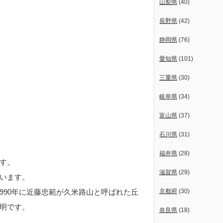
山梨県
(40)
長野県
(42)
静岡県
(76)
愛知県
(101)
三重県
(30)
岐阜県
(34)
富山県
(37)
石川県
(31)
福井県
(28)
す。
滋賀県
(29)
言います。
990年に近藤忠範が久米路山と呼ばれた丘
京都府
(30)
明です。
奈良県
(18)