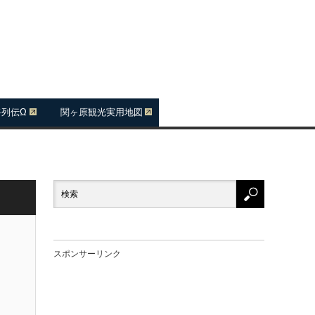
将列伝Ω
関ヶ原観光実用地図
スポンサーリンク