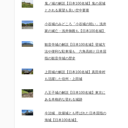
鬼ノ城の解説【日本100名城】鬼の居城
とされる展望も良い空中要塞
小谷城のみどころ「小谷城の戦い」浅井
家の滅亡・浅井御殿も【日本100名城】
観音寺城の解説【日本100名城】登城方
法や便利な駐車場も 六角高頼と日本屈
指の観音寺城の歴史
上田城の解説【日本100名城】真田幸村
も活躍した信州・上田城
八王子城の解説【日本100名城】東京に
ある本格的な登れる城跡
今治城 吹揚城とも呼ばれた日本屈指の
海城【日本100名城】