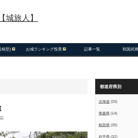
報【城旅人】
投稿型)
お城ランキング投票
記事一覧
戦国武
都道府県別
北海道
(20)
城
青森県
(14)
だ
秋田県
(35)
岩手県
(32)