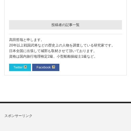
投稿者の記事一覧
高田哲哉と申します。
20年以上戦国武将などの歴史上の人物を調査している研究家です。
日本全国に出張して城郭も取材させて頂いております。
資格は国内旅行地理検定2級、小型船舶操縦士1級など。
Twitter
Facebook
スポンサーリンク