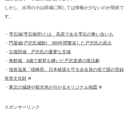
しかし、出羽の小山田城に関しては情報が少ないのが現状で
す。
・
雫石城(雫石御所)とは 高原である雫石の奪い合いも
・
門屋城(戸沢氏城館) 360年間繁栄した戸沢氏の原点
・
古堀田城 戸沢氏の重要な支城
・
角館城 6歳で家督を継いだ戸沢道盛の復活劇
・
強首温泉「樅峰苑」日本秘湯を守る会会員の宿で国の登録
有形文化財
・
東北の城跡や観光地が分かるオリジナル地図
スポンサーリンク