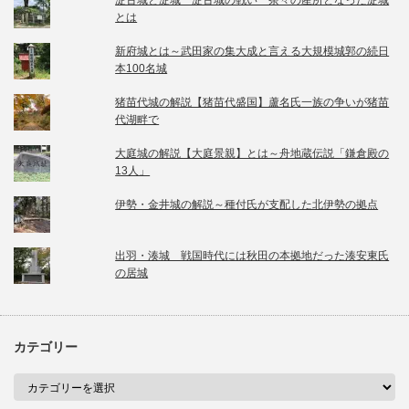
淀古城と淀城 淀古城の戦い 茶々の産所となった淀城
とは
新府城とは～武田家の集大成と言える大規模城郭の続日
本100名城
猪苗代城の解説【猪苗代盛国】蘆名氏一族の争いが猪苗
代湖畔で
大庭城の解説【大庭景親】とは～舟地蔵伝説「鎌倉殿の
13人」
伊勢・金井城の解説～種付氏が支配した北伊勢の拠点
出羽・湊城 戦国時代には秋田の本拠地だった湊安東氏
の居城
カテゴリー