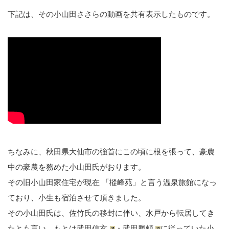
下記は、その小山田ささらの動画を共有表示したものです。
ちなみに、秋田県大仙市の強首にこの頃に根を張って、豪農
中の豪農を務めた小山田氏がおります。
その旧小山田家住宅が現在 「樅峰苑」と言う温泉旅館になっ
ており、小生も宿泊させて頂きました。
その小山田氏は、佐竹氏の移封に伴い、水戸から転居してき
たとも言い、もとは
武田信玄
・
武田勝頼
に従っていた
小