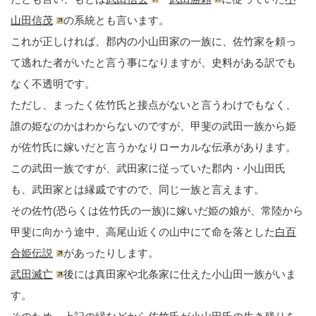
山田信茂
の系統とも言います。
これが正しければ、郡内の小山田家の一族に、佐竹家を頼っ
て逃れた者がいたと言う事になりますが、史料がある訳でも
なく不透明です。
ただし、まったく佐竹氏と接点がないと言うわけでもなく、
誰の姫なのかはわからないのですが、甲斐の武田一族から姫
が佐竹氏に嫁いだと言うかなりローカルな伝承があります。
この武田一族ですが、武田家に従っていた郡内・小山田氏
も、武田家とは縁戚ですので、同じ一族と言えます。
その佐竹(恐らくは佐竹氏の一族)に嫁いだ姫の娘が、常陸から
甲斐に向かう途中、高尾山近くの山中にて命を落とした
白百
合姫伝説
があったりします。
武田滅亡
後には真田家や北条家に仕えた小山田一族がいま
す。