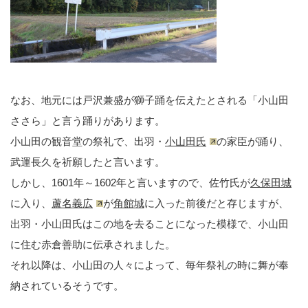
なお、地元には戸沢兼盛が獅子踊を伝えたとされる「小山田
ささら」と言う踊りがあります。
小山田の観音堂の祭礼で、出羽・
小山田氏
の家臣が踊り、
武運長久を祈願したと言います。
しかし、1601年～1602年と言いますので、佐竹氏が
久保田城
に入り、
蘆名義広
が
角館城
に入った前後だと存じますが、
出羽・小山田氏はこの地を去ることになった模様で、小山田
に住む赤倉善助に伝承されました。
それ以降は、小山田の人々によって、毎年祭礼の時に舞が奉
納されているそうです。