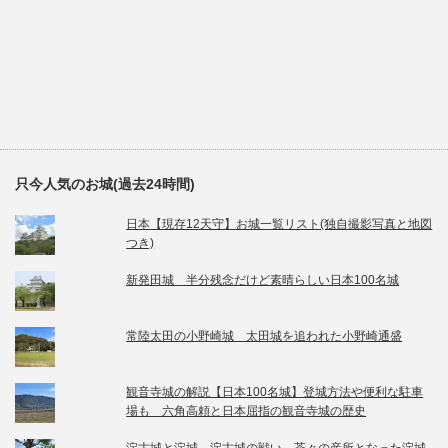
只今人気のお城(過去24時間)
日本【現存12天守】お城一覧リスト(独自撮影写真と地図
つき)
新発田城 半分残念だけど素晴らしい日本100名城
常陸太田の小野崎城 太田城を追われた小野崎通盛
観音寺城の解説【日本100名城】登城方法や便利な駐車
場も 六角高頼と日本屈指の観音寺城の歴史