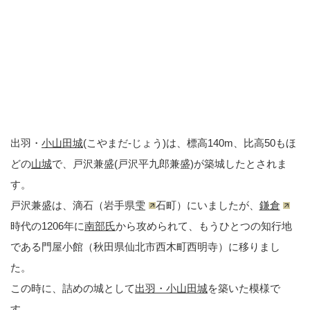
出羽・
小山田城
(こやまだ-じょう)は、標高140m、比高50もほ
どの
山城
で、戸沢兼盛(戸沢平九郎兼盛)が築城したとされま
す。
戸沢兼盛は、滴石（岩手県
雫
石町）にいましたが、
鎌倉
時代の1206年に
南部氏
から攻められて、もうひとつの知行地
である門屋小館（秋田県仙北市西木町西明寺）に移りまし
た。
この時に、詰めの城として
出羽・小山田城
を築いた模様で
す。