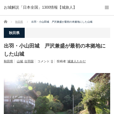
お城解説「日本全国」1300情報【城旅人】
ホーム
秋田県
出羽・小山田城 戸沢兼盛が最初の本拠地にした山城
秋田県
出羽・小山田城 戸沢兼盛が最初の本拠地に
した山城
秋田県
山城
,
出羽国
コメント:
0
投稿者:
城迷人たかだ