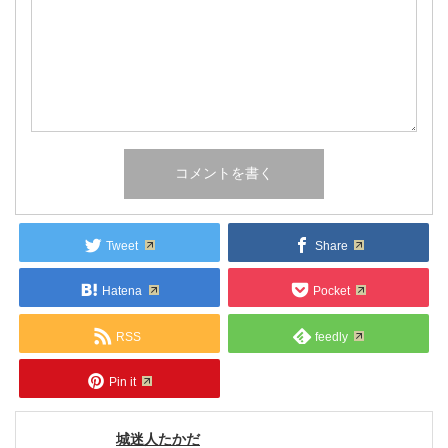
Tweet
Share
Hatena
Pocket
RSS
feedly
Pin it
城迷人たかだ