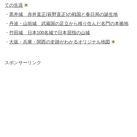
ての生涯
・
黒井城 赤井直正(萩野直正)の戦国と春日局の誕生地
・
丹波・山垣城 武蔵国の足立から移り住んだ名門の本拠地
・
竹田城 日本100名城で日本屈指の山城
・
大坂・兵庫・関西の史跡がわかるオリジナル地図
スポンサーリンク