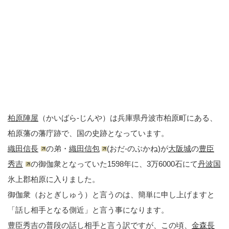
柏原陣屋
（かいばら-じんや）は兵庫県丹波市柏原町にある、
柏原藩の藩庁跡で、国の史跡となっています。
織田信長
の弟・
織田信包
(おだ-のぶかね)が
大阪城
の
豊臣
秀吉
の御伽衆となっていた1598年に、3万6000石にて
丹波国
氷上郡柏原に入りました。
御伽衆（おとぎしゅう）と言うのは、簡単に申し上げますと
「話し相手となる側近」と言う事になります。
豊臣秀吉の普段の話し相手と言う訳ですが、この頃、
金森長