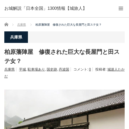
お城解説「日本全国」1300情報【城旅人】
ホーム
兵庫県
柏原藩陣屋 修復された巨大な長屋門と田ステ女？
兵庫県
柏原藩陣屋 修復された巨大な長屋門と田ス
テ女？
兵庫県
平城
,
駐車場あり
,
国史跡
,
丹波国
コメント:
0
投稿者:
城迷人たか
だ