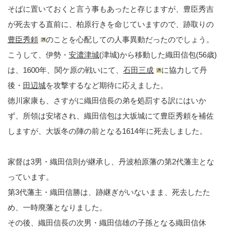
そばに置いておくと言う事もあったと存じますが、豊臣秀吉
が死去する直前に、柏原行きを命じていますので、跡取りの
豊臣秀頼
のことを心配しての人事異動だったのでしょう。
こうして、伊勢・
安濃津城
(津城)から移動した織田信包(56歳)
は、1600年、関ケ原の戦いにて、
石田三成
に協力して丹
後・
田辺城
を攻撃するなど期待に応えました。
徳川家康も、さすがに織田信長の弟を処罰する訳にはいか
ず、所領は安堵され、織田信包は大坂城にて豊臣秀頼を補佐
しますが、大坂冬の陣の前となる1614年に死去しました。
家督は3男・織田信則が継承し、丹波柏原藩の第2代藩主とな
っています。
第3代藩主・織田信勝は、跡継ぎがいないまま、死去したた
め、一時廃藩となりました。
その後、織田信長の次男・織田信雄の子孫となる織田信休