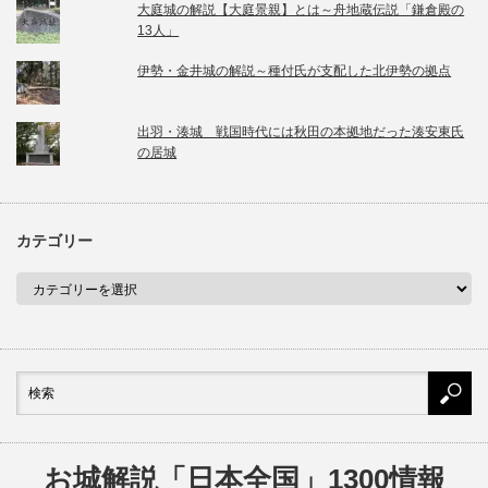
大庭城の解説【大庭景親】とは～舟地蔵伝説「鎌倉殿の
13人」
伊勢・金井城の解説～種付氏が支配した北伊勢の拠点
出羽・湊城 戦国時代には秋田の本拠地だった湊安東氏
の居城
カテゴリー
お城解説「日本全国」1300情報