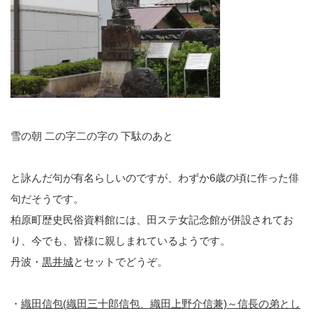
雪の朝 二の字二の字の 下駄のあと
と詠んだ句が有名らしいのですが、わずか6歳の頃に作った俳
句だそうです。
柏原町歴史民俗資料館には、田ステ女記念館が併設されてお
り、今でも、皆様に親しまれているようです。
丹波・
黒井城
とセットでどうぞ。
・
織田信包(織田三十郎信包、織田上野介信兼)～信長の弟とし