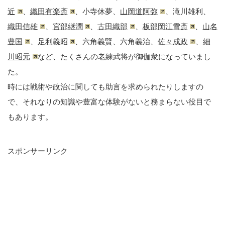
近
、
織田有楽斎
、小寺休夢、
山岡道阿弥
、滝川雄利、
織田信雄
、
宮部継潤
、
古田織部
、
板部岡江雪斎
、
山名
豊国
、
足利義昭
、六角義賢、六角義治、
佐々成政
、
細
川昭元
など、たくさんの老練武将が御伽衆になっていまし
た。
時には戦術や政治に関しても助言を求められたりしますの
で、それなりの知識や豊富な体験がないと務まらない役目で
もあります。
スポンサーリンク