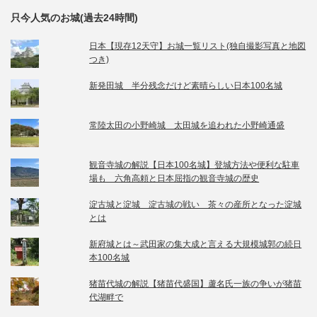
只今人気のお城(過去24時間)
日本【現存12天守】お城一覧リスト(独自撮影写真と地図
つき)
新発田城 半分残念だけど素晴らしい日本100名城
常陸太田の小野崎城 太田城を追われた小野崎通盛
観音寺城の解説【日本100名城】登城方法や便利な駐車
場も 六角高頼と日本屈指の観音寺城の歴史
淀古城と淀城 淀古城の戦い 茶々の産所となった淀城
とは
新府城とは～武田家の集大成と言える大規模城郭の続日
本100名城
猪苗代城の解説【猪苗代盛国】蘆名氏一族の争いが猪苗
代湖畔で