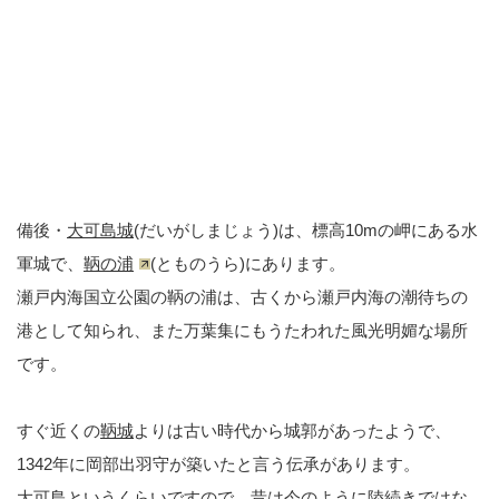
備後・
大可島城
(だいがしまじょう)は、標高10mの岬にある水
軍城で、
鞆の浦
(とものうら)にあります。
瀬戸内海国立公園の鞆の浦は、古くから瀬戸内海の潮待ちの
港として知られ、また万葉集にもうたわれた風光明媚な場所
です。
すぐ近くの
鞆城
よりは古い時代から城郭があったようで、
1342年に岡部出羽守が築いたと言う伝承があります。
大可島というくらいですので、昔は今のように陸続きではな