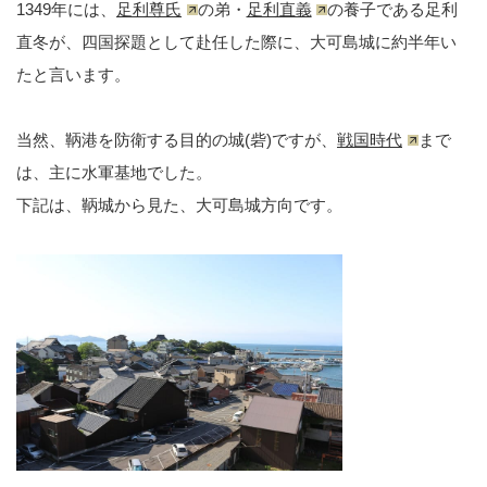
1349年には、
足利尊氏
の弟・
足利直義
の養子である足利
直冬が、四国探題として赴任した際に、大可島城に約半年い
たと言います。
当然、鞆港を防衛する目的の城(砦)ですが、
戦国時代
まで
は、主に水軍基地でした。
下記は、鞆城から見た、大可島城方向です。