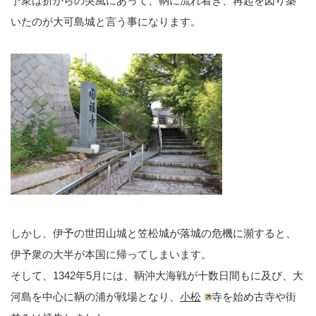
予衆は折からの突風にあって、鞆に流れ着き、再起を図り築
いたのが大可島城と言う事になります。
しかし、伊予の世田山城と笠松城が落城の危機に瀕すると、
伊予衆の大半が本国に帰ってしまいます。
そして、1342年5月には、鞆沖大海戦が十数日間もに及び、大
河島を中心に鞆の浦が戦場となり、
小松
寺を始め古寺や街