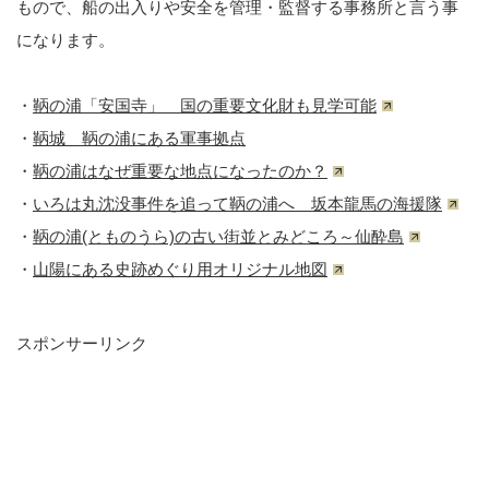
もので、船の出入りや安全を管理・監督する事務所と言う事
になります。
・
鞆の浦「安国寺」 国の重要文化財も見学可能
・
鞆城 鞆の浦にある軍事拠点
・
鞆の浦はなぜ重要な地点になったのか？
・
いろは丸沈没事件を追って鞆の浦へ 坂本龍馬の海援隊
・
鞆の浦(とものうら)の古い街並とみどころ～仙酔島
・
山陽にある史跡めぐり用オリジナル地図
スポンサーリンク