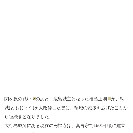
関ヶ原の戦い
のあと、
広島城
主となった
福島正則
が、鞆
城(ともじょう)を大改修した際に、鞆城の城域を広げたことか
ら陸続きとなりました。
大可島城跡にある現在の円福寺は、真言宗で1601年頃に建立