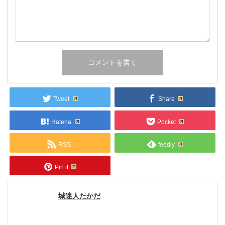
Tweet
Share
Hatena
Pocket
RSS
feedly
Pin it
城迷人たかだ