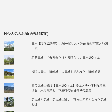
只今人気のお城(過去24時間)
日本【現存12天守】お城一覧リスト(独自撮影写真と地図
つき)
新発田城 半分残念だけど素晴らしい日本100名城
常陸太田の小野崎城 太田城を追われた小野崎通盛
観音寺城の解説【日本100名城】登城方法や便利な駐車
場も 六角高頼と日本屈指の観音寺城の歴史
淀古城と淀城 淀古城の戦い 茶々の産所となった淀城
とは