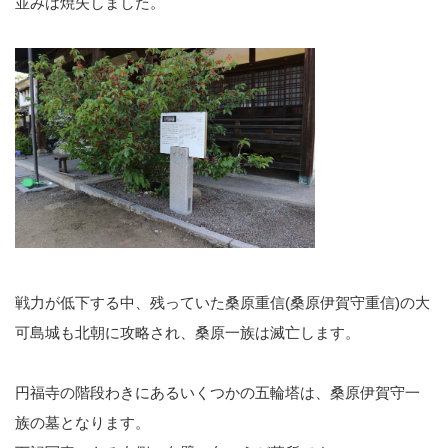
並みは焼失しました。
戦力が低下する中、残っていた桑原重信(桑原伊賀守重信)の大
可島城も北朝に攻略され、桑原一族は滅亡します。
円福寺の階段わきにあるいくつかの五輪塔は、桑原伊賀守一
族の墓となります。