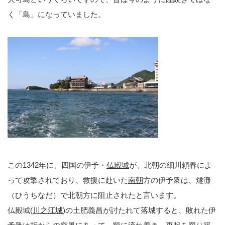
く「島」になっていました。
この1342年に、四国の伊予・
仏殿城
が、北朝の細川頼春によ
って攻撃されており、救援に赴いた
南朝
方の伊予衆は、燧灘
（ひうちなだ）で北朝方に阻止されたと言います。
仏殿城(
川之江城
)の土肥義昌が討たれて落城すると、敗れた伊