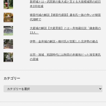
新府城とは～武田家の集大成と言える大規模城郭の続日
本100名城
猪苗代城の解説【猪苗代盛国】蘆名氏一族の争いが猪苗
代湖畔で
大庭城の解説【大庭景親】とは～舟地蔵伝説「鎌倉殿の
13人」
伊勢・金井城の解説～種付氏が支配した北伊勢の拠点
出羽・湊城 戦国時代には秋田の本拠地だった湊安東氏
の居城
カテゴリー