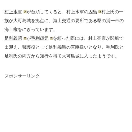
村上水軍
が台頭してくると、村上水軍の
因島
村上氏の一
族が大可島城を拠点に、海上交通の要所である鞆の浦一帯の
海上権をにぎっています。
足利義昭
が
毛利輝元
を頼った際には、村上亮康が関船で
出迎え、警護役として足利義昭の直臣扱いとなり、毛利氏と
足利氏の両方から知行を得て大可島城に入ったようです。
スポンサーリンク