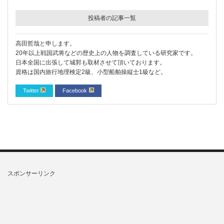
投稿者の記事一覧
高田哲哉と申します。
20年以上戦国武将などの歴史上の人物を調査している研究家です。
日本全国に出張して城郭も取材させて頂いております。
資格は国内旅行地理検定2級、小型船舶操縦士1級など。
Twitter
Facebook
スポンサーリンク