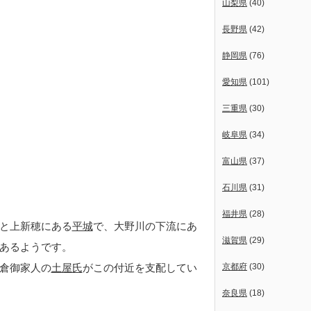
山梨県
(40)
長野県
(42)
静岡県
(76)
愛知県
(101)
三重県
(30)
岐阜県
(34)
富山県
(37)
石川県
(31)
福井県
(28)
穂と上新穂にある
平城
で、大野川の下流にあ
滋賀県
(29)
あるようです。
倉御家人の
土屋氏
がこの付近を支配してい
京都府
(30)
奈良県
(18)