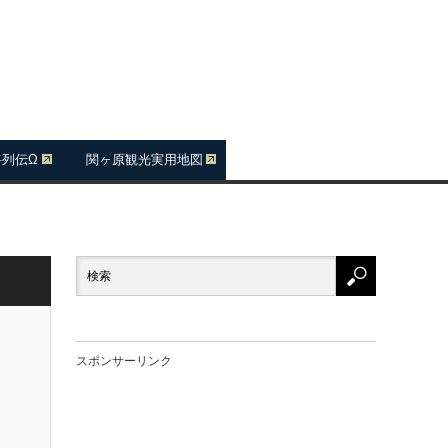
将列伝Ω
関ヶ原観光実用地図
スポンサーリンク