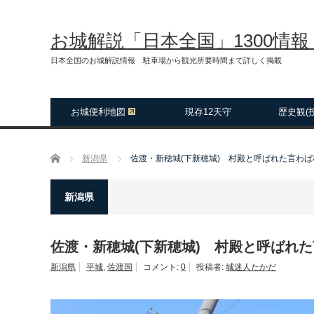
お城解説「日本全国」1300情
日本全国のお城解説情報 駐車場から観光所要時間まで詳しく掲載
お城便利地図
現存12天守
歴史観(
ホーム
新潟県
佐渡・新穂城(下新穂城) 村殿と呼ばれた言わ
新潟県
佐渡・新穂城(下新穂城) 村殿と呼ばれ
新潟県
平城
,
佐渡国
コメント:
0
投稿者:
城迷人たかだ