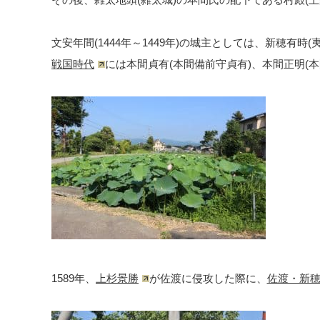
文安年間(1444年～1449年)の城主としては、新穂有時
戦国時代
には本間貞有(本間備前守貞有)、本間正明(
1589年、
上杉景勝
が佐渡に侵攻した際に、
佐渡・新