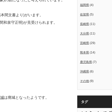
福岡県
(4)
(夷本間文書より)がいます。
佐賀県
(5)
本間和泉守正明)が見受けられます。
長崎県
(11)
大分県
(11)
宮崎県
(29)
熊本県
(14)
鹿児島県
(7)
沖縄県
(6)
その他
(9)
穂城
は廃城となったようです。
タグ