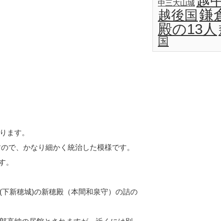
越
中三大山城
鎌
越後国
殿の13人
国
ります。
すので、かなり細かく統治した模様です。
す。
(下新穂城)の新穂殿（本間和泉守）の詰の