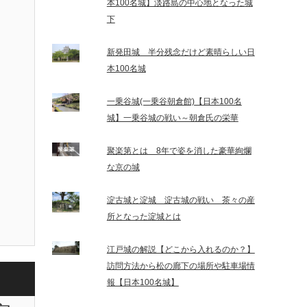
本100名城】淡路島の中心地となった城
下
新発田城 半分残念だけど素晴らしい日
本100名城
一乗谷城(一乗谷朝倉館)【日本100名
城】一乗谷城の戦い～朝倉氏の栄華
聚楽第とは 8年で姿を消した豪華絢爛
な京の城
淀古城と淀城 淀古城の戦い 茶々の産
所となった淀城とは
江戸城の解説【どこから入れるのか？】
訪問方法から松の廊下の場所や駐車場情
報【日本100名城】