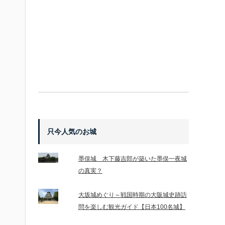
只今人気のお城
墨俣城 木下藤吉郎が築いた墨俣一夜城
の真実？
大坂城めぐり～戦国時期の大阪城史跡訪
問を楽しむ観光ガイド【日本100名城】