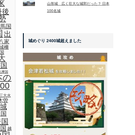
家
山形城 広く壮大な城郭だった？ 日本
丹後
100名城
勢
馬国
国
出
城めぐり 2400城超えました
八家
城柵
国
大
芸国
志摩国
本の
00
三大水
木曽
城
見国
登国
後国
越