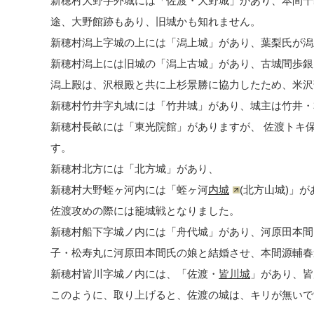
新穂村大野字外城には「佐渡・大野城」があり、本間十
途、大野館跡もあり、旧城かも知れません。
新穂村潟上字城の上には「潟上城」があり、葉梨氏が潟
新穂村潟上には旧城の「潟上古城」があり、古城間歩銀
潟上殿は、沢根殿と共に上杉景勝に協力したため、米沢
新穂村竹井字丸城には「竹井城」があり、城主は竹井・
新穂村長畝には「東光院館」がありますが、 佐渡トキ
す。
新穂村北方には「北方城」があり、
新穂村大野蛭ヶ河内には「蛭ヶ河
内城
(北方山城)」
佐渡攻めの際には籠城戦となりました。
新穂村船下字城ノ内には「舟代城」があり、河原田本間
子・松寿丸に河原田本間氏の娘と結婚させ、本間源輔春
新穂村皆川字城ノ内には、「佐渡・
皆川城
」があり、皆
このように、取り上げると、佐渡の城は、キリが無いで