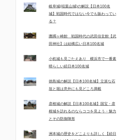
岐阜城(稲葉山城)の解説【日本100名
城】戦国時代ではない今でも賑わってい
る？
躑躅ヶ崎館 戦国時代の武田信玄館【武
田神社】は結構広い日本100名城
小机城も見ごたえあり 横浜市で一番素
晴らしい続日本100名城
徳島城の解説【日本100名城】立派な石
垣と堀は意外にも見どころ満載
彦根城の解説【日本100名城】国宝・彦
根城を訪れるのならココを見よう・魅力
とその防御陣形
洲本城の歴史をどこよりも詳しく【続日