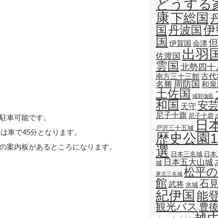
どうする
康
下総国
伊
国
丹波国
国
但
伊賀国
会津
出羽
佐渡国
雲国
北勢四十
古代
南方三十三館
名勝
周防国
和泉
土佐国
城郭伽藍
和国
安
天守
尼子十旗
尼子十砦
駐車可能です。
日
戸沢三十五城
は車で45分となります。
歴史公園1
の案内板があるところになります。
選
日本三名城
日本
日本五大山城
城
松平の
東北三名城
館
石
武将
水城
紀伊国
能
観光バス
豊