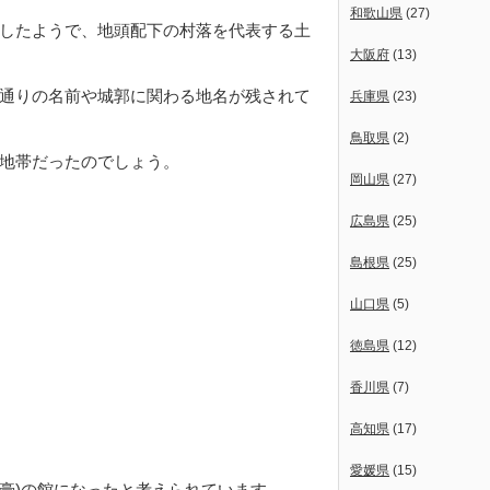
和歌山県
(27)
したようで、地頭配下の村落を代表する土
大阪府
(13)
通りの名前や城郭に関わる地名が残されて
兵庫県
(23)
鳥取県
(2)
地帯だったのでしょう。
岡山県
(27)
広島県
(25)
島根県
(25)
山口県
(5)
徳島県
(12)
香川県
(7)
高知県
(17)
愛媛県
(15)
土豪)の館になったと考えられています。