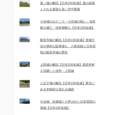
鬼ノ城の解説【日本100名城】鬼の居城
とされる展望も良い空中要塞
小谷城のみどころ「小谷城の戦い」浅井
家の滅亡・浅井御殿も【日本100名城】
観音寺城の解説【日本100名城】登城方
法や便利な駐車場も 六角高頼と日本屈
指の観音寺城の歴史
上田城の解説【日本100名城】真田幸村
も活躍した信州・上田城
八王子城の解説【日本100名城】東京に
ある本格的な登れる城跡
今治城 吹揚城とも呼ばれた日本屈指の
海城【日本100名城】