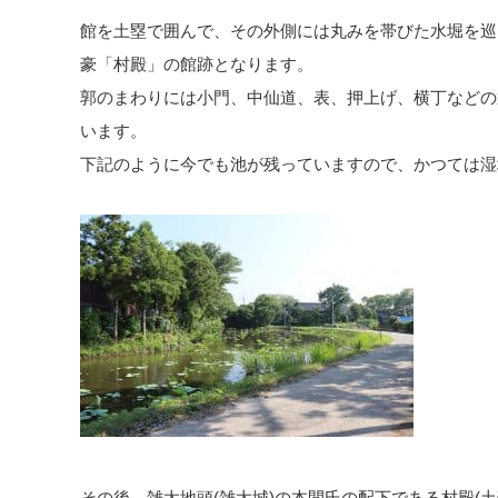
館を土塁で囲んで、その外側には丸みを帯びた水堀を巡
豪「村殿」の館跡となります。
郭のまわりには小門、中仙道、表、押上げ、横丁などの
います。
下記のように今でも池が残っていますので、かつては湿
その後、雑太地頭(雑太城)の本間氏の配下である村殿(