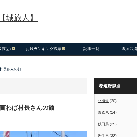
報【城旅人】
投稿型)
お城ランキング投票
記事一覧
戦国武
ば村長さんの館
都道府県別
北海道
(20)
た言わば村長さんの館
青森県
(14)
秋田県
(35)
岩手県
(32)