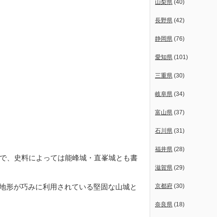
山梨県
(40)
長野県
(42)
静岡県
(76)
愛知県
(101)
三重県
(30)
岐阜県
(34)
富山県
(37)
石川県
(31)
福井県
(28)
で、史料によっては能峰城・直峯城とも書
滋賀県
(29)
然の地形が巧みに利用されている堅固な山城と
京都府
(30)
奈良県
(18)