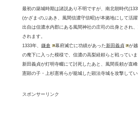
最初の築城時期は諸説あり不明ですが、南北朝時代(1335
(かざま-のぶあき、風間信濃守信昭)が本拠地にして活
出自は信濃水内郡にある風間神社の庄司の出身とされ、
されます。
1333年、
鎌倉
幕府滅亡に功績があった
新田義貞
が越
の麾下に入った模様で、信濃の高梨経頼らと戦っていま
新田義貞が灯明寺畷にて討死したあと、風間長頼が直峰
憲顕の子・上杉憲将らが籠城した顕法寺城を攻撃してい
スポンサーリンク