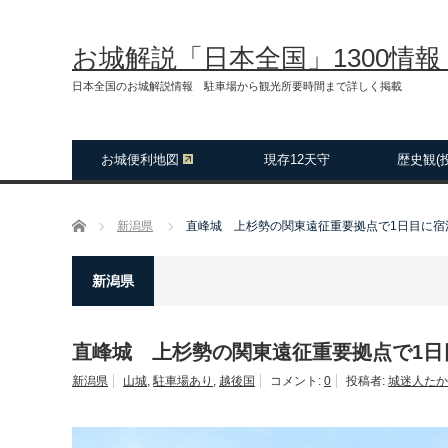
お城解説「日本全国」1300情
日本全国のお城解説情報 駐車場から観光所要時間まで詳しく掲載
お城便利地図
現存12天守
歴史観(
ホーム
新潟県
直峰城 上杉勢の関東遠征重要拠点で1日目に宿
新潟県
直峰城 上杉勢の関東遠征重要拠点で1日
新潟県
山城
,
駐車場あり
,
越後国
コメント:
0
投稿者:
城迷人たか