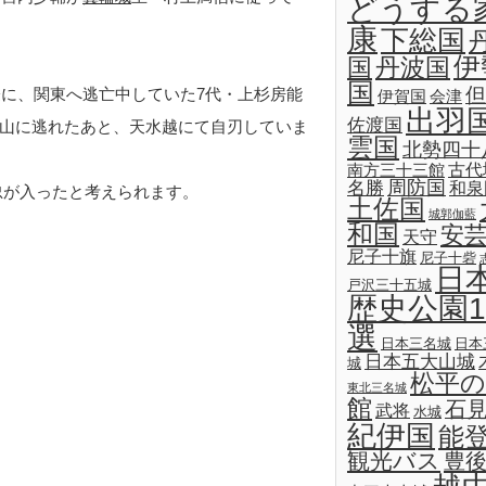
どうする
康
下総国
伊
国
丹波国
国
但
際に、関東へ逃亡中していた7代・上杉房能
伊賀国
会津
出羽
佐渡国
山に逃れたあと、天水越にて自刃していま
雲国
北勢四十
古代
南方三十三館
名勝
周防国
和泉
忠が入ったと考えられます。
土佐国
城郭伽藍
和国
安
天守
尼子十旗
尼子十砦
日
戸沢三十五城
歴史公園1
選
日本三名城
日本
日本五大山城
城
松平の
東北三名城
館
石
武将
水城
紀伊国
能
観光バス
豊