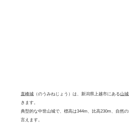
直峰城
（のうみねじょう）は、新潟県上越市にある
山城
きます。
典型的な中世山城で、標高は344m、比高230m、自
言えます。