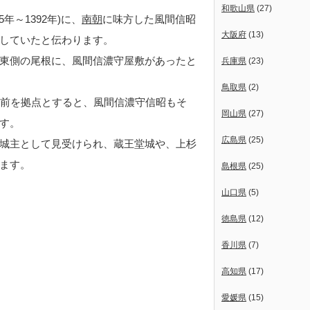
和歌山県
(27)
年～1392年)に、
南朝
に味方した風間信昭
大阪府
(13)
躍していたと伝わります。
東側の尾根に、風間信濃守屋敷があったと
兵庫県
(23)
鳥取県
(2)
前を拠点とすると、風間信濃守信昭もそ
岡山県
(27)
す。
広島県
(25)
城主として見受けられ、蔵王堂城や、上杉
ます。
島根県
(25)
山口県
(5)
徳島県
(12)
香川県
(7)
高知県
(17)
愛媛県
(15)