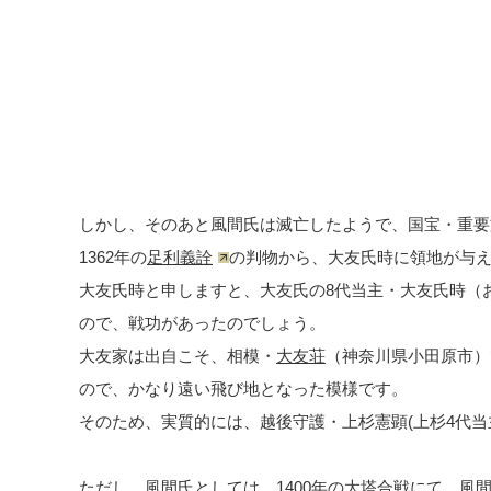
しかし、そのあと風間氏は滅亡したようで、国宝・重要
1362年の
足利義詮
の判物から、大友氏時に領地が与
大友氏時と申しますと、大友氏の8代当主・大友氏時（
ので、戦功があったのでしょう。
大友家は出自こそ、相模・
大友荘
（神奈川県小田原市）
ので、かなり遠い飛び地となった模様です。
そのため、実質的には、越後守護・上杉憲顕(上杉4代当
ただし、風間氏としては、1400年の大塔合戦にて、風