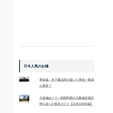
只今人気のお城
墨俣城 木下藤吉郎が築いた墨俣一夜城
の真実？
大坂城めぐり～戦国時期の大阪城史跡訪
問を楽しむ観光ガイド【日本100名城】