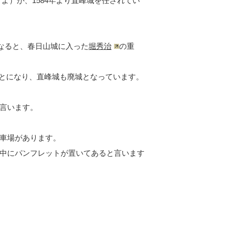
とよ）が、1584年より直峰城を任されてい
となると、春日山城に入った
堀秀治
の重
収)とになり、直峰城も廃城となっています。
言います。
車場があります。
中にパンフレットが置いてあると言います