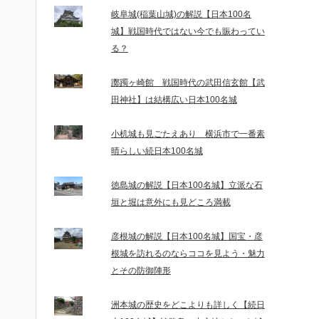
岐阜城(稲葉山城)の解説【日本100名
城】戦国時代ではない今でも賑わってい
る？
躑躅ヶ崎館 戦国時代の武田信玄館【武
田神社】は結構広い日本100名城
小机城も見ごたえあり 横浜市で一番素
晴らしい続日本100名城
徳島城の解説【日本100名城】立派な石
垣と堀は意外にも見どころ満載
彦根城の解説【日本100名城】国宝・彦
根城を訪れるのならココを見よう・魅力
とその防御陣形
洲本城の歴史をどこよりも詳しく【続日