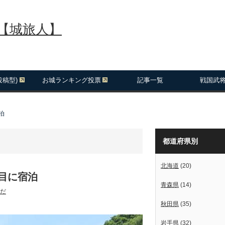
報【城旅人】
投稿型)
お城ランキング投票
記事一覧
戦国武
泊
都道府県別
北海道
(20)
目に宿泊
青森県
(14)
だ
秋田県
(35)
岩手県
(32)