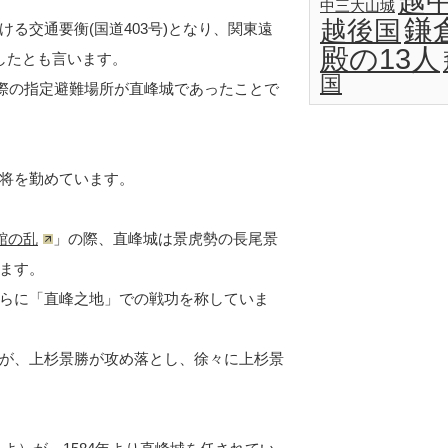
越
中三大山城
鎌
越後国
る交通要衡(国道403号)となり、関東遠
殿の13人
したとも言います。
国
の際の指定避難場所が直峰城であったことで
将を勤めています。
館の乱
」の際、直峰城は景虎勢の長尾景
ます。
らに「直峰之地」での戦功を称していま
が、上杉景勝が攻め落とし、徐々に上杉景