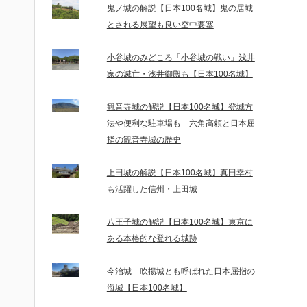
鬼ノ城の解説【日本100名城】鬼の居城
とされる展望も良い空中要塞
小谷城のみどころ「小谷城の戦い」浅井
家の滅亡・浅井御殿も【日本100名城】
観音寺城の解説【日本100名城】登城方
法や便利な駐車場も 六角高頼と日本屈
指の観音寺城の歴史
上田城の解説【日本100名城】真田幸村
も活躍した信州・上田城
八王子城の解説【日本100名城】東京に
ある本格的な登れる城跡
今治城 吹揚城とも呼ばれた日本屈指の
海城【日本100名城】