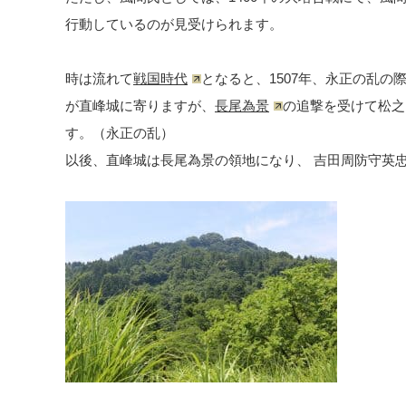
行動しているのが見受けられます。
時は流れて
戦国時代
となると、1507年、永正の乱の
が直峰城に寄りますが、
長尾為景
の追撃を受けて松之
す。（永正の乱）
以後、直峰城は長尾為景の領地になり、 吉田周防守英