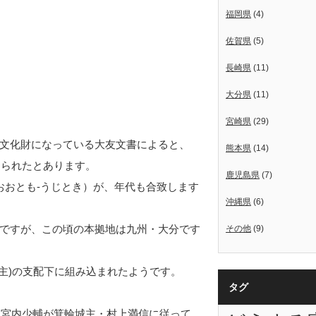
福岡県
(4)
佐賀県
(5)
長崎県
(11)
大分県
(11)
宮崎県
(29)
文化財になっている大友文書によると、
熊本県
(14)
えられたとあります。
鹿児島県
(7)
おおとも-うじとき）が、年代も合致します
沖縄県
(6)
ですが、この頃の本拠地は九州・大分です
その他
(9)
主)の支配下に組み込まれたようです。
タグ
間宮内少輔が
箕輪城
主・村上満信に従って