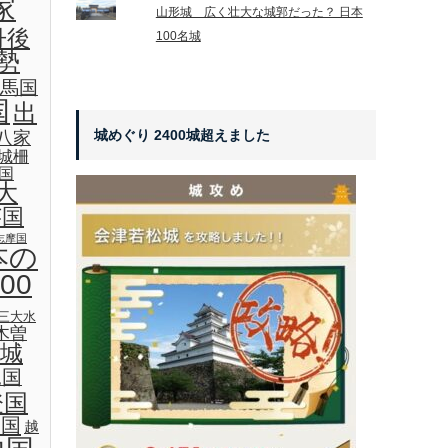
家
山形城 広く壮大な城郭だった？ 日本
丹後
100名城
勢
馬国
国
出
城めぐり 2400城超えました
八家
城柵
国
大
芸国
志摩国
本の
00
三大水
木曽
城
見国
登国
後国
越