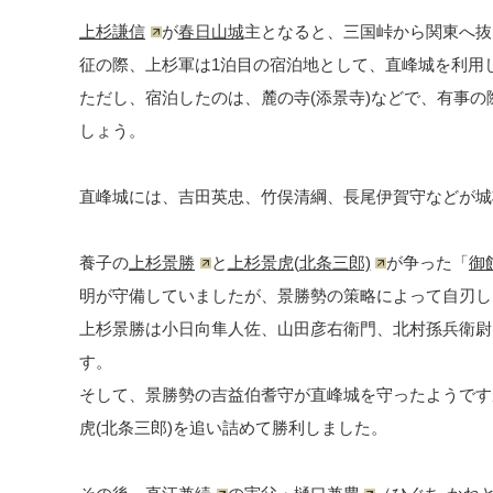
上杉謙信
が
春日山城
主となると、三国峠から関東へ抜け
征の際、上杉軍は1泊目の宿泊地として、直峰城を利用
ただし、宿泊したのは、麓の寺(添景寺)などで、有事
しょう。
直峰城には、吉田英忠、竹俣清綱、長尾伊賀守などが城
養子の
上杉景勝
と
上杉景虎(北条三郎)
が争った「
御
明が守備していましたが、景勝勢の策略によって自刃し
上杉景勝は小日向隼人佐、山田彦右衛門、北村孫兵衛尉
す。
そして、景勝勢の吉益伯耆守が直峰城を守ったようです
虎(北条三郎)を追い詰めて勝利しました。