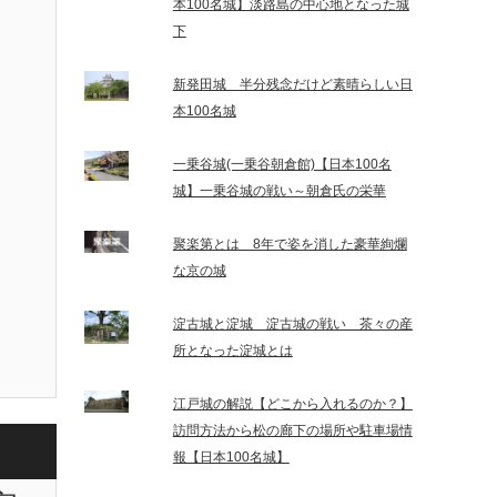
本100名城】淡路島の中心地となった城
下
新発田城 半分残念だけど素晴らしい日
本100名城
一乗谷城(一乗谷朝倉館)【日本100名
城】一乗谷城の戦い～朝倉氏の栄華
聚楽第とは 8年で姿を消した豪華絢爛
な京の城
淀古城と淀城 淀古城の戦い 茶々の産
所となった淀城とは
江戸城の解説【どこから入れるのか？】
訪問方法から松の廊下の場所や駐車場情
報【日本100名城】