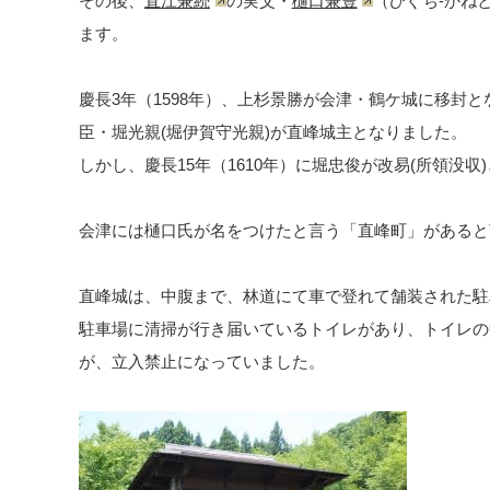
その後、
直江兼続
の実父・
樋口兼豊
（ひぐち-かね
ます。
慶長3年（1598年）、上杉景勝が会津・鶴ケ城に移封
臣・堀光親(堀伊賀守光親)が直峰城主となりました。
しかし、慶長15年（1610年）に堀忠俊が改易(所領没
会津には樋口氏が名をつけたと言う「直峰町」があると
直峰城は、中腹まで、林道にて車で登れて舗装された駐
駐車場に清掃が行き届いているトイレがあり、トイレの
が、立入禁止になっていました。