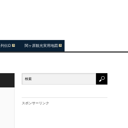
将列伝Ω
関ヶ原観光実用地図
スポンサーリンク