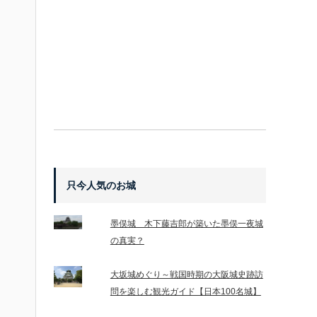
只今人気のお城
墨俣城 木下藤吉郎が築いた墨俣一夜城
の真実？
大坂城めぐり～戦国時期の大阪城史跡訪
問を楽しむ観光ガイド【日本100名城】