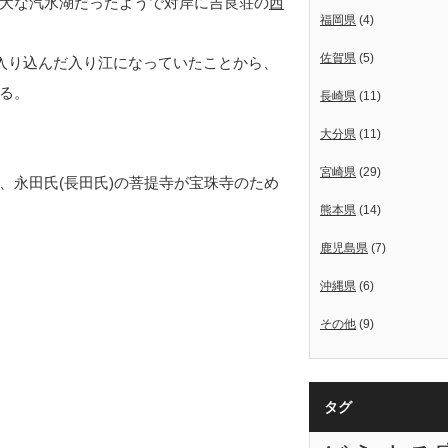
大な汽水湖だったようで対岸に吉良荘の
西
福岡県
(4)
佐賀県
(5)
入り込んだ入り江になっていたことから、
る。
長崎県
(11)
大分県
(11)
宮崎県
(29)
、永田氏(長田氏)の菩提寺が宝珠寺のため
熊本県
(14)
鹿児島県
(7)
沖縄県
(6)
その他
(9)
タグ