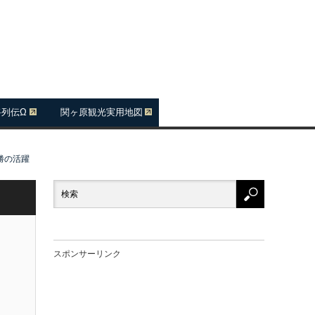
将列伝Ω
関ヶ原観光実用地図
勝の活躍
スポンサーリンク