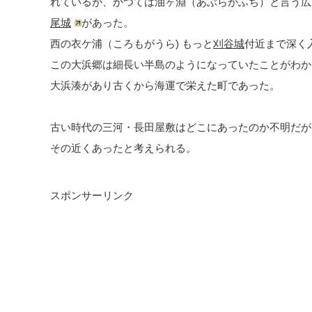
れているが、かつては油ヶ淵（あぶらがふち）と言う広
尾城
があった。
西の衣ケ浦（ころもがうら) もっと
刈谷城
付近まで深く
この大浜郷は細長い半島のようになっていたことがわか
大浜湊があり古くから海運で栄えた町であった。
古い時代の三河・長田屋敷はどこにあったのか不明だが
その近くあったと考えられる。
スポンサーリンク