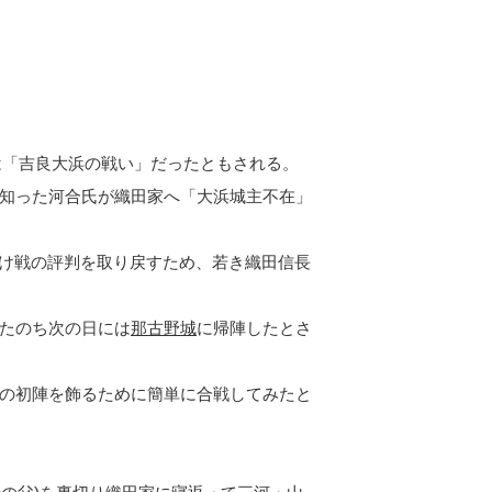
は「吉良大浜の戦い」だったともされる。
知った河合氏が織田家へ「大浜城主不在」
け戦の評判を取り戻すため、若き織田信長
たのち次の日には
那古野城
に帰陣したとさ
の初陣を飾るために簡単に合戦してみたと