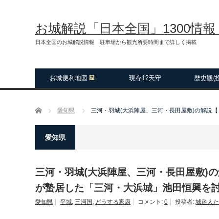
お城解説「日本全国」1300情
日本全国のお城解説情報 駐車場から観光所要時間まで詳しく掲載
お城便利地図
現存12天守
歴史観(
ホーム
愛知県
三河・羽城(大浜陣屋、三河・長田屋敷)の解説
愛知県
三河・羽城(大浜陣屋、三河・長田屋敷)
が蟄居した「三河・大浜城」池田恒興を
愛知県
平城
,
三河国
,
どうする家康
コメント:
0
投稿者:
城迷人た