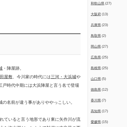
和歌山県
(27)
大阪府
(13)
兵庫県
(23)
鳥取県
(2)
岡山県
(27)
広島県
(25)
城
・陣屋跡。
島根県
(25)
田屋敷
、今川家の時代には
三河・大浜城
や
山口県
(5)
、江戸時代中期には大浜陣屋と言う名で登場
徳島県
(12)
香川県
(7)
、城の名前が違う事がありややっこしい。
高知県
(17)
れていると言う地形であり東に矢作川が流
愛媛県
(15)