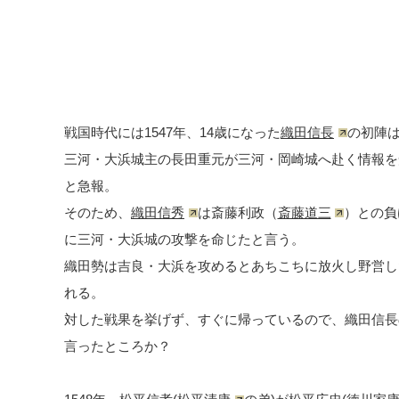
戦国時代には1547年、14歳になった
織田信長
の初陣
三河・大浜城主の長田重元が三河・岡崎城へ赴く情報を
と急報。
そのため、
織田信秀
は斎藤利政（
斎藤道三
）との負
に三河・大浜城の攻撃を命じたと言う。
織田勢は吉良・大浜を攻めるとあちこちに放火し野営し
れる。
対した戦果を挙げず、すぐに帰っているので、織田信長
言ったところか？