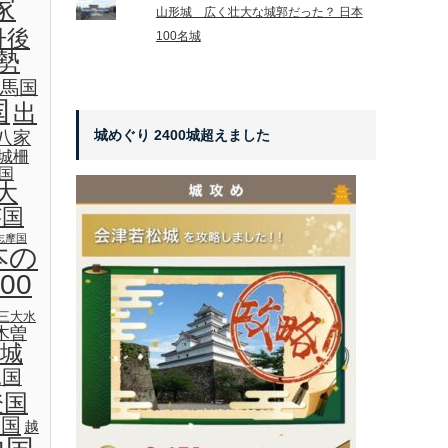
家
山形城 広く壮大な城郭だった？ 日本
丹後
100名城
勢
馬国
国
出
城めぐり 2400城超えました
八家
城柵
国
大
芸国
志摩国
本の
00
三大水
木曽
城
見国
登国
後国
越