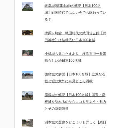
岐阜城(稲葉山城)の解説【日本100名
城】戦国時代ではない今でも賑わってい
る？
躑躅ヶ崎館 戦国時代の武田信玄館【武
田神社】は結構広い日本100名城
小机城も見ごたえあり 横浜市で一番素
晴らしい続日本100名城
徳島城の解説【日本100名城】立派な石
垣と堀は意外にも見どころ満載
彦根城の解説【日本100名城】国宝・彦
根城を訪れるのならココを見よう・魅力
とその防御陣形
洲本城の歴史をどこよりも詳しく【続日