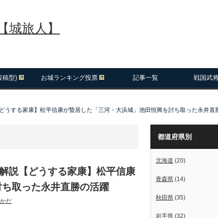
報【城旅人】
投稿型)
お城ランキング投票
記事一覧
戦国武
【どうする家康】松平信康が蟄居した「三河・大浜城」池田恒興を討ち取った永井直
都道府県別
北海道
(20)
の解説【どうする家康】松平信康
青森県
(14)
討ち取った永井直勝の活躍
秋田県
(35)
かだ
岩手県
(32)