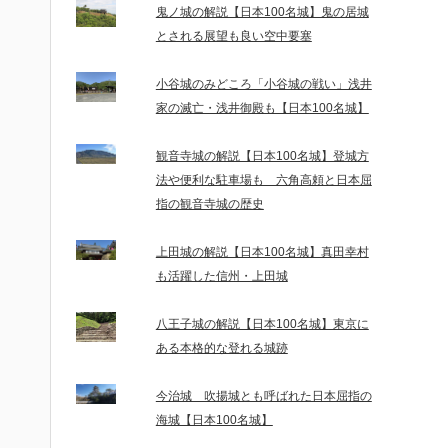
鬼ノ城の解説【日本100名城】鬼の居城
とされる展望も良い空中要塞
小谷城のみどころ「小谷城の戦い」浅井
家の滅亡・浅井御殿も【日本100名城】
観音寺城の解説【日本100名城】登城方
法や便利な駐車場も 六角高頼と日本屈
指の観音寺城の歴史
上田城の解説【日本100名城】真田幸村
も活躍した信州・上田城
八王子城の解説【日本100名城】東京に
ある本格的な登れる城跡
今治城 吹揚城とも呼ばれた日本屈指の
海城【日本100名城】