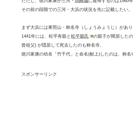
ただし、徳川家康が三河・
岡崎城
に復帰するのは1560
その前の段階での三河・大浜の状況を先に記載したい。
まず大浜には東照山・称名寺（しょうみょうじ）があり
1441年には、松平有親と
松平親氏
の親子が閑居した
曾祖父) が隠居して死去したのも称名寺。
徳川家康の幼名「竹千代」と命名(献上)したのは、称
スポンサーリンク