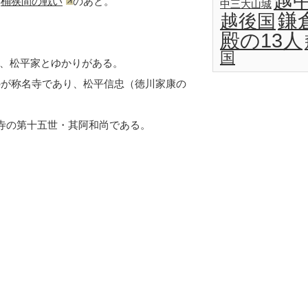
越
年
桶狭間の戦い
のあと。
中三大山城
鎌
越後国
殿の13人
国
、松平家とゆかりがある。
のが称名寺であり、松平信忠（徳川家康の
名寺の第十五世・其阿和尚である。