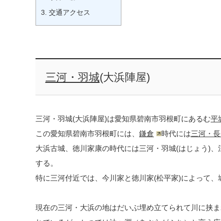
3.
交通アクセス
三河・羽城
(大浜陣屋)
三河・羽城(大浜陣屋)は愛知県碧南市羽根町にあるむ
平
この愛知県碧南市羽根町には、
鎌倉
時代には
三河・長
大浜古城、徳川家康の時代には三河・羽城(はじょう)
する。
特に三河付近では、今川家と徳川家(松平家)によって
現在の三河・大浜の地はだいぶ埋め立てられて川に挟ま