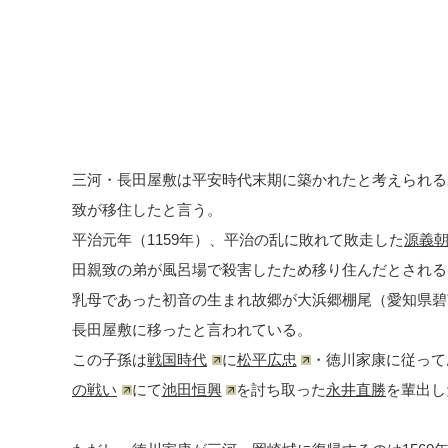
三河・長田屋敷は平安時代末期に築かれたと考えられる
致が移住したと言う。
平治元年（1159年）、平治の乱に敗れて敗走した
源義
田親致の弟が風呂場で殺害したため移り住んだとされる
乳母であった初音の生まれ故郷が大浜郷棚尾（愛知県碧
長田屋敷に移ったと言われている。
この子孫は
戦国時代
に
松平広忠
・徳川家康に従って
の戦い
にて
池田恒興
を討ち取った
永井直勝
を輩出し