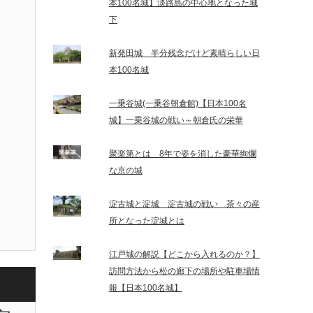
本100名城】淡路島の中心地となった城
下
新発田城 半分残念だけど素晴らしい日
本100名城
一乗谷城(一乗谷朝倉館)【日本100名
城】一乗谷城の戦い～朝倉氏の栄華
聚楽第とは 8年で姿を消した豪華絢爛
な京の城
淀古城と淀城 淀古城の戦い 茶々の産
所となった淀城とは
江戸城の解説【どこから入れるのか？】
訪問方法から松の廊下の場所や駐車場情
報【日本100名城】