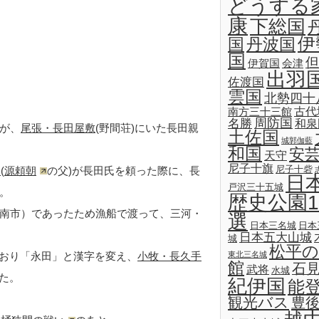
どうする
康
下総国
伊
国
丹波国
国
但
伊賀国
会津
出羽
佐渡国
雲国
北勢四十
古代
南方三十三館
名勝
周防国
和泉
が、
尾張・長田屋敷
(野間荘)にいた長田親
土佐国
城郭伽藍
和国
安
天守
尼子十旗
尼子十砦
朝
(
源頼朝
の父)が長田氏を頼った際に、長
日
戸沢三十五城
。
歴史公園1
南市）であったため漁船で渡って、三河・
選
日本三名城
日本
日本五大山城
城
松平の
東北三名城
おり「永田」と漢字を変え、
小牧・長久手
館
石
武将
水城
た。
紀伊国
能
観光バス
豊