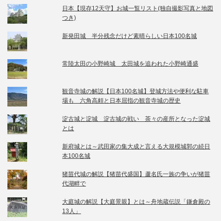
日本【現存12天守】お城一覧リスト(独自撮影写真と地図
つき)
新発田城 半分残念だけど素晴らしい日本100名城
常陸太田の小野崎城 太田城を追われた小野崎通盛
観音寺城の解説【日本100名城】登城方法や便利な駐車
場も 六角高頼と日本屈指の観音寺城の歴史
淀古城と淀城 淀古城の戦い 茶々の産所となった淀城
とは
新府城とは～武田家の集大成と言える大規模城郭の続日
本100名城
猪苗代城の解説【猪苗代盛国】蘆名氏一族の争いが猪苗
代湖畔で
大庭城の解説【大庭景親】とは～舟地蔵伝説「鎌倉殿の
13人」