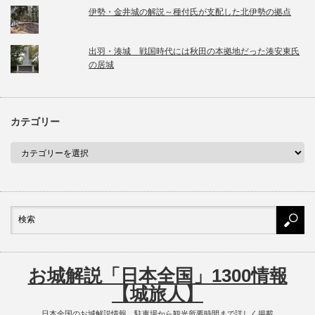
伊勢・金井城の解説～種付氏が支配した北伊勢の拠点
出羽・湊城 戦国時代には秋田の本拠地だった湊安東氏
の居城
カテゴリー
お城解説「日本全国」1300情報
【城旅人】
日本全国のお城解説情報 駐車場から観光所要時間まで詳しく掲載