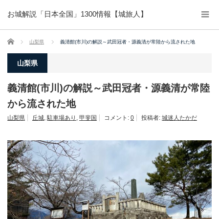
お城解説「日本全国」1300情報【城旅人】
ホーム
山梨県
義清館(市川)の解説～武田冠者・源義清が常陸から流された地
山梨県
義清館(市川)の解説～武田冠者・源義清が常陸
から流された地
山梨県
丘城
,
駐車場あり
,
甲斐国
コメント:
0
投稿者:
城迷人たかだ