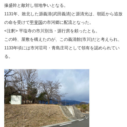
掾盛幹と敵対し領地争いとなる。
1131年、敗北した源義清(武田義清)と源清光は、朝廷から追放
の命を受けて
甲斐国
の市河郷に配流となった。
<注釈> 平塩寺の市川別当・源行房を頼ったとも。
この時、屋敷を構えたのが、この義清館(市川)だと考えられ、
1133年頃には市河荘司・青島庄司として領有を認められてい
る。