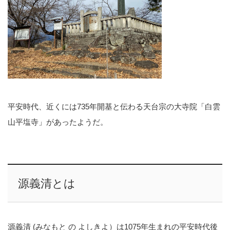
平安時代、近くには735年開基と伝わる天台宗の大寺院「白雲
山平塩寺」があったようだ。
源義清とは
源義清 (みなもと の よしきよ）は1075年生まれの平安時代後