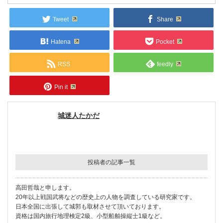
Tweet
Share
Hatena
Pocket
RSS
feedly
Pin it
城迷人たかだ
投稿者の記事一覧
高田哲哉と申します。
20年以上戦国武将などの歴史上の人物を調査している研究家です。
日本全国に出張して城郭も取材させて頂いております。
資格は国内旅行地理検定2級、小型船舶操縦士1級など。