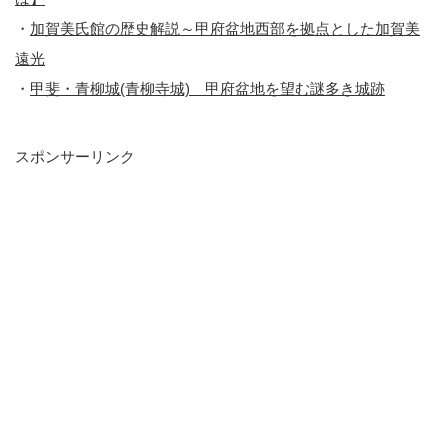
・
加賀美氏館の歴史解説～甲府盆地西部を拠点とした加賀美
遠光
・
甲斐・青柳城(青柳寺城) 甲府盆地を望む謎多き城跡
スポンサーリンク