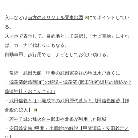
入口などは
当方のオリジナル関東地図
にてポイントしてい
る。
スマホで表示して、目的地として選択し「ナビ開始」にすれ
ば、カーナビ代わりにもなる。
自動車用、歩行用でも、ナビとしてお使い頂ける。
・
常陸・武田氏館 甲斐の武田家発祥の地は水戸近くに
・
源義清館(昭和町)の解説～源義清 (武田冠者)隠居の舘跡か？
義清神社・おこんこん山
・
武田信義とは～願成寺の武田歴代墓所と武田信義館跡【鎌
倉殿の13人】
・
若神子城の烽火台～武田や北条が利用した陣城
・
安田義定館 (甲斐・小原館)の解説【甲斐源氏・安田義定と
は】