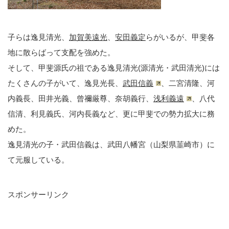
子らは逸見清光、
加賀美遠光
、
安田義定
らがいるが、甲斐各
地に散らばって支配を強めた。
そして、甲斐源氏の祖である逸見清光(源清光・武田清光)には
たくさんの子がいて、逸見光長、
武田信義
、二宮清隆、河
内義長、田井光義、曾禰厳尊、奈胡義行、
浅利義遠
、八代
信清、利見義氏、河内長義など、更に甲斐での勢力拡大に務
めた。
逸見清光の子・武田信義は、武田八幡宮（山梨県韮崎市）に
て元服している。
スポンサーリンク