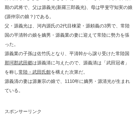
期の武将で、父は源義光(新羅三郎義光)、母は甲斐守知実の娘
(源仲宗の娘？)である。
父・源義光は、河内源氏の2代目棟梁・源頼義の3男で、常陸
国の平清幹の娘を嫡男・源義業の妻に迎えて常陸に勢力を張
った。
源義業の子孫は佐竹氏となり、平清幹から譲り受けた常陸国
那珂郡武田郷
は源義清に与えたので、源義清は「武田冠者」
を称し
常陸・武田氏館
を構えた次第だ。
源義清の妻は源兼宗の娘で、1110年に嫡男・源清光が生まれ
ている。
スポンサーリンク