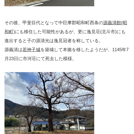
その後、甲斐目代となって中巨摩郡昭和町西条の
源義清館(昭
和町)
にも移住した可能性があるが、更に逸見荘(北斗市)にも
進出すると子の源清光は逸見冠者を称している。
源義清は
若神子城
を築城して本拠を移したようだが、1145年7
月23日に市河荘にて死去した模様。