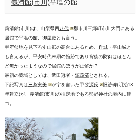
義清館(市川)
平塩の館
義清館(市川)は、山梨県西
八代
郡市川三郷町市川大門にある
居館で平塩の館、御屋敷とも言う。
甲府盆地を見下ろす山裾の高台にあるため、
丘城
・平山城と
も言えるが、平安時代末期の館跡であり背後の防御はほとん
ど無かったようなので居館のほうが正解か？
最初の築城としては、武田冠者・
源義清
とされる。
下記写真は
三条実美
が字を書いた甲斐
源氏
旧跡碑(明治18
年建立)が、義清館(市川)の推定地である熊野神社の境内に建
つ。