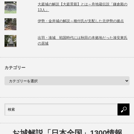
大庭城の解説【大庭景親】とは～舟地蔵伝説「鎌倉殿の
13人」
伊勢・金井城の解説～種付氏が支配した北伊勢の拠点
出羽・湊城 戦国時代には秋田の本拠地だった湊安東氏
の居城
カテゴリー
お城解説「日本全国」1300情報