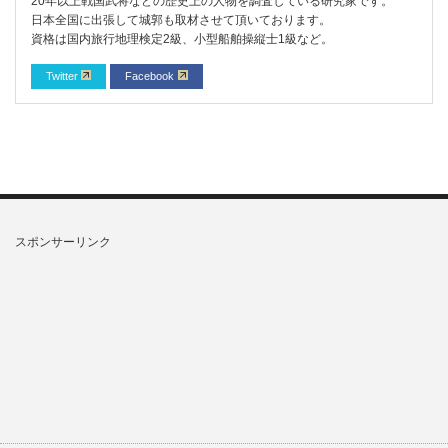
20年以上戦国武将などの歴史上の人物を調査している研究家です。
日本全国に出張して城郭も取材させて頂いております。
資格は国内旅行地理検定2級、小型船舶操縦士1級など。
Twitter
Facebook
スポンサーリンク