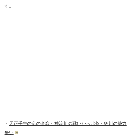
す。
・
天正壬午の乱の全容～神流川の戦いから北条・徳川の勢力
争い