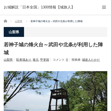
お城解説「日本全国」1300情報【城旅人】
ホーム
山梨県
若神子城の烽火台～武田や北条が利用した陣城
山梨県
若神子城の烽火台～武田や北条が利用した陣
城
山梨県
駐車場あり
,
復元
,
甲斐国
コメント:
0
投稿者:
城迷人たかだ