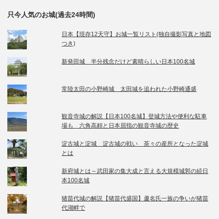
只今人気のお城(過去24時間)
日本【現存12天守】お城一覧リスト(独自撮影写真と地図
つき)
新発田城 半分残念だけど素晴らしい日本100名城
常陸太田の小野崎城 太田城を追われた小野崎通盛
観音寺城の解説【日本100名城】登城方法や便利な駐車
場も 六角高頼と日本屈指の観音寺城の歴史
淀古城と淀城 淀古城の戦い 茶々の産所となった淀城
とは
新府城とは～武田家の集大成と言える大規模城郭の続日
本100名城
猪苗代城の解説【猪苗代盛国】蘆名氏一族の争いが猪苗
代湖畔で