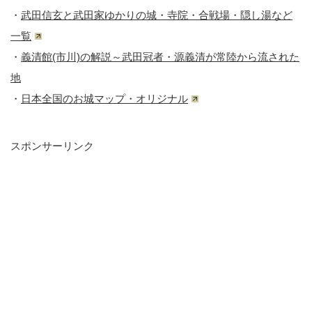
・
武田信玄と武田家ゆかりの城・寺院・合戦場・隠し湯など
一覧
・
義清館(市川)の解説～武田冠者・源義清が常陸から流された
地
・
日本全国のお城マップ・オリジナル
スポンサーリンク