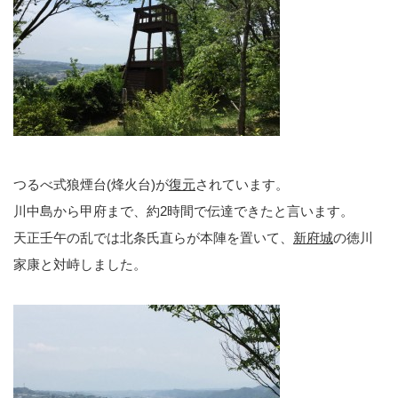
つるべ式狼煙台(烽火台)が
復元
されています。
川中島から甲府まで、約2時間で伝達できたと言います。
天正壬午の乱では北条氏直らが本陣を置いて、
新府城
の徳川
家康と対峙しました。