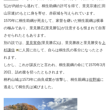
弘)が内紛から逃れて、桐生助綱の許可を得て、里見宗連(仁田
山宗連)のもとに身を寄せ、赤萩城を与えられています。
1570年に桐生助綱が死去して、家督を継いだ桐生親綱は横暴
の極みであり、里見勝広(里見勝弘)が注意するも恨まれて自害
させられたともあります。
別の説では、
里見実堯
(里見勝広)は、里見勝政と里見勝安を
上
杉謙信
に人質に出して、自らは桐生氏の客分になったとさ
れます。
しかし、これが謀反だと言われ、桐生親綱の命にて1570年3月
20日、詰め腹を切ったともされます。
柄杓山城は1573年に由良成繁が攻撃し、桐生親綱は
佐野城
に
逃走して桐生氏は滅びました。