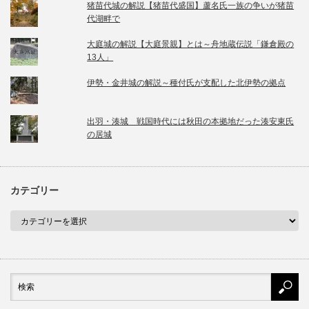
猪苗代城の解説【猪苗代盛国】蘆名氏一族の争いが猪苗
代湖畔で
大庭城の解説【大庭景親】とは～舟地蔵伝説「鎌倉殿の
13人」
伊勢・金井城の解説～種付氏が支配した北伊勢の拠点
出羽・湊城 戦国時代には秋田の本拠地だった湊安東氏
の居城
カテゴリー