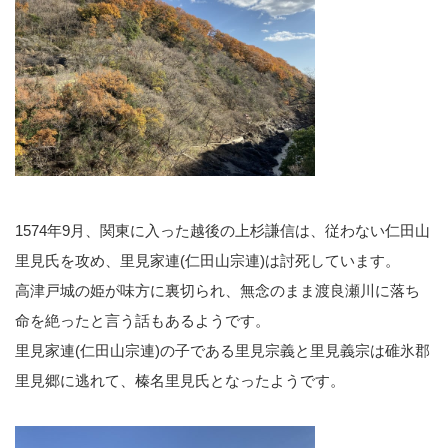
1574年9月、関東に入った越後の上杉謙信は、従わない仁田山
里見氏を攻め、里見家連(仁田山宗連)は討死しています。
高津戸城の姫が味方に裏切られ、無念のまま渡良瀬川に落ち
命を絶ったと言う話もあるようです。
里見家連(仁田山宗連)の子である里見宗義と里見義宗は碓氷郡
里見郷に逃れて、榛名里見氏となったようです。