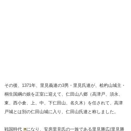
その後、1371年、里見義連の3男・里見氏連が、桧杓山城主・
桐生国綱の娘を正室に迎えて、仁田山八郷（高津戸、須永、
東、西小倉、上、中、下仁田山、名久木）を任されて、高津
戸城とは別の仁田山城に入り、仁田山氏連と称しました。
戦国時代
になり、安房里見氏の一族である里見勝広(里見勝