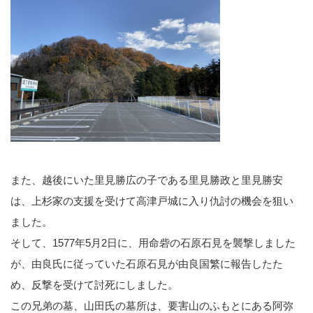
また、越後にいた里見勝広の子である里見勝政と里見勝安
は、上杉家の支援を受けて高津戸城に入り仇討の機会を狙い
ました。
そして、1577年5月2日に、用命砦の石原石見を襲撃しました
が、由良氏に従っていた石原石見が由良国繁に報告したた
め、反撃を受けて討死にしました。
この兄弟の墓、山田氏の墓所は、要害山のふもとにある阿弥