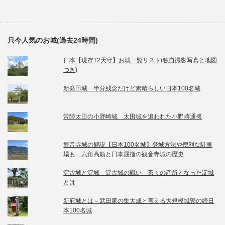
只今人気のお城(過去24時間)
日本【現存12天守】お城一覧リスト(独自撮影写真と地図
つき)
新発田城 半分残念だけど素晴らしい日本100名城
常陸太田の小野崎城 太田城を追われた小野崎通盛
観音寺城の解説【日本100名城】登城方法や便利な駐車
場も 六角高頼と日本屈指の観音寺城の歴史
淀古城と淀城 淀古城の戦い 茶々の産所となった淀城
とは
新府城とは～武田家の集大成と言える大規模城郭の続日
本100名城