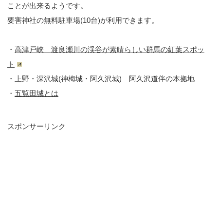
ことが出来るようです。
要害神社の無料駐車場(10台)が利用できます。
・
高津戸峡 渡良瀬川の渓谷が素晴らしい群馬の紅葉スポッ
ト
・
上野・深沢城(神梅城・阿久沢城) 阿久沢道伴の本拠地
・
五覧田城とは
スポンサーリンク