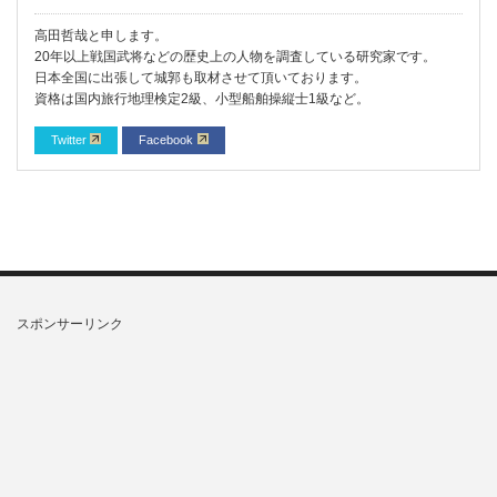
高田哲哉と申します。
20年以上戦国武将などの歴史上の人物を調査している研究家です。
日本全国に出張して城郭も取材させて頂いております。
資格は国内旅行地理検定2級、小型船舶操縦士1級など。
Twitter
Facebook
スポンサーリンク