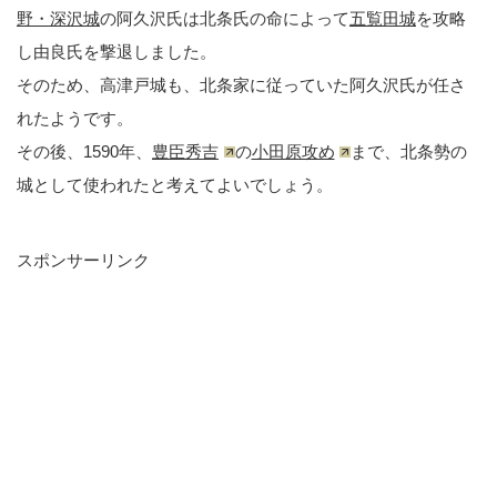
野・深沢城
の阿久沢氏は北条氏の命によって
五覧田城
を攻略
し由良氏を撃退しました。
そのため、高津戸城も、北条家に従っていた阿久沢氏が任さ
れたようです。
その後、1590年、
豊臣秀吉
の
小田原攻め
まで、北条勢の
城として使われたと考えてよいでしょう。
スポンサーリンク