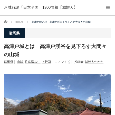
お城解説「日本全国」1300情報【城旅人】
ホーム
群馬県
高津戸城とは 高津戸渓谷を見下ろす大間々の山城
群馬県
高津戸城とは 高津戸渓谷を見下ろす大間々
の山城
群馬県
山城
,
駐車場あり
,
上野国
コメント:
0
投稿者:
城迷人たかだ