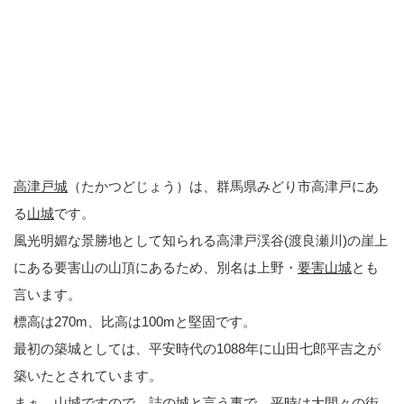
高津戸城
（たかつどじょう）は、群馬県みどり市高津戸にあ
る
山城
です。
風光明媚な景勝地として知られる高津戸渓谷(渡良瀬川)の崖上
にある要害山の山頂にあるため、別名は上野・
要害山城
とも
言います。
標高は270m、比高は100mと堅固です。
最初の築城としては、平安時代の1088年に山田七郎平吉之が
築いたとされています。
まぁ、山城ですので、詰の城と言う事で、平時は大間々の街