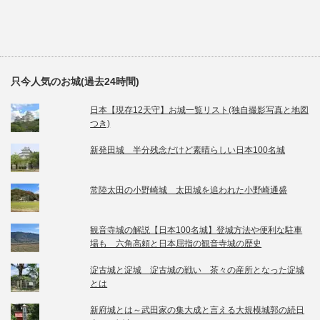
只今人気のお城(過去24時間)
日本【現存12天守】お城一覧リスト(独自撮影写真と地図
つき)
新発田城 半分残念だけど素晴らしい日本100名城
常陸太田の小野崎城 太田城を追われた小野崎通盛
観音寺城の解説【日本100名城】登城方法や便利な駐車
場も 六角高頼と日本屈指の観音寺城の歴史
淀古城と淀城 淀古城の戦い 茶々の産所となった淀城
とは
新府城とは～武田家の集大成と言える大規模城郭の続日