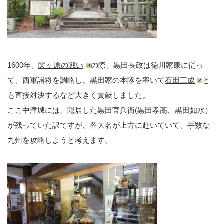
1600年、
関ヶ原の戦い
の際、黒田長政は徳川家康に従っ
て、西軍諸将を調略し、黒田家の本隊を率いて
石田三成
と
も直接対決するなど大きく貢献しました。
ここ中津城には、隠居した黒田官兵衛(黒田孝高、黒田如水）
が残っていた訳ですが、各大名が上方に赴いていて、手数な
九州を攻略しようと考えます。