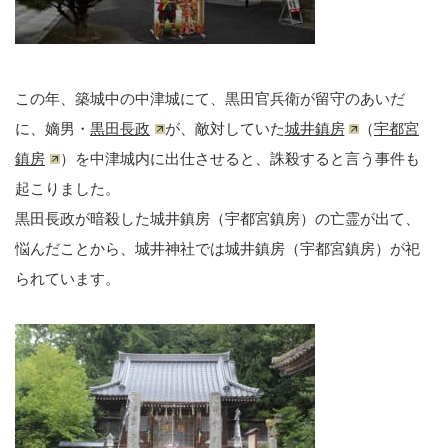
この年、築城中の中津城にて、黒田官兵衛が留守のあいだ
に、嫡男・
黒田長政
が、敵対していた
城井鎮房
（
宇都宮
鎮房
）を中津城内に出仕させると、誅殺すると言う事件も
起こりました。
黒田長政が暗殺した城井鎮房（宇都宮鎮房）の亡霊が出て、
悩んだことから、城井神社では城井鎮房（宇都宮鎮房）が祀
られています。