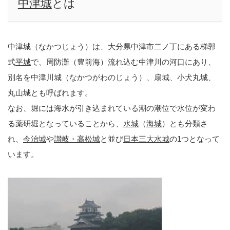
中津城
とは
中津城（なかつじょう）は、大分県中津市二ノ丁にある梯郭
式
平城
で、周防灘（豊前海）流れ込む中津川の河口にあり、
別名を中津川城（なかつがわのじょう）、扇城、小犬丸城、
丸山城とも呼ばれます。
なお、堀には海水が引き込まれている潮の潮位で水位が変わ
る薬研堀となっていることから、
水城
（
海城
）とも分類さ
れ、
今治城
や
讃岐・高松城
と並び
日本三大水城
の1つとなって
います。