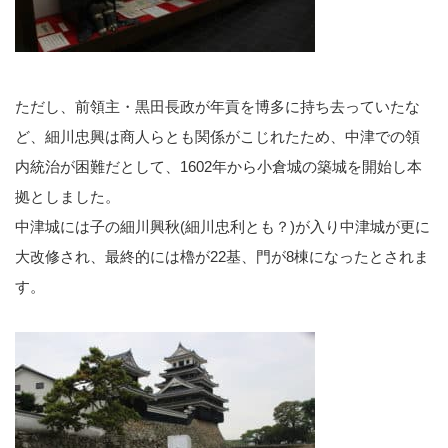
ただし、前領主・黒田長政が年貢を博多に持ち去っていたな
ど、細川忠興は商人らとも関係がこじれたため、中津での領
内統治が困難だとして、1602年から小倉城の築城を開始し本
拠としました。
中津城には子の細川興秋(細川忠利とも？)が入り中津城が更に
大改修され、最終的には櫓が22基、門が8棟になったとされま
す。