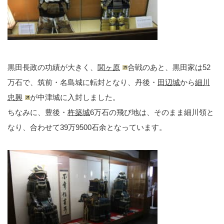
黒田長政の功績が大きく、
関ヶ原
合戦のあと、黒田家は52
万石で、筑前・名島城に転封となり、丹後・
田辺城
から
細川
忠興
が中津城に入封しました。
ちなみに、豊後・
杵築城
6万石の飛び地は、そのまま細川領と
なり、合わせて39万9500石余となっています。