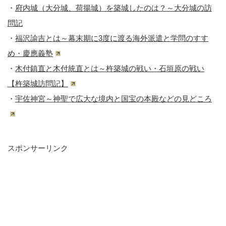
・
府内城（大分城、荷揚城）を築城したのは？～大分城の訪
問記
・
福沢諭吉とは～幕末期に3度に渡る海外派遣と学問のすす
め・慶應義塾
・
木付鎮直と木付統直とは～杵築城の戦い・石垣原の戦い
【杵築城訪問記】
・
宇佐神宮～神聖で広大な境内と国宝の本殿などの見どころ
スポンサーリンク