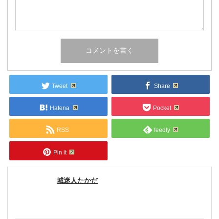
Tweet
Share
Hatena
Pocket
RSS
feedly
Pin it
城迷人たかだ