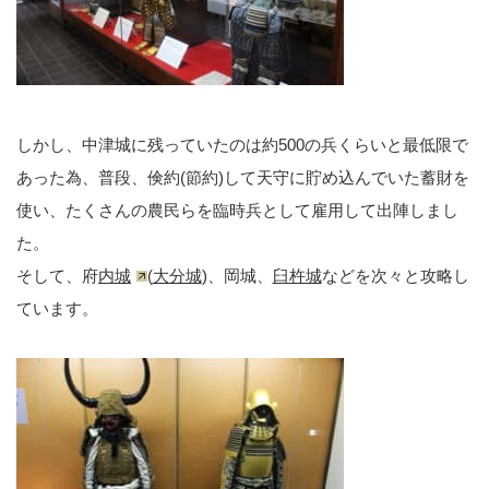
しかし、中津城に残っていたのは約500の兵くらいと最低限で
あった為、普段、倹約(節約)して天守に貯め込んでいた蓄財を
使い、たくさんの農民らを臨時兵として雇用して出陣しまし
た。
そして、府
内城
(
大分城
)、岡城、
臼杵城
などを次々と攻略し
ています。