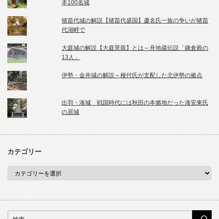
本100名城
猪苗代城の解説【猪苗代盛国】蘆名氏一族の争いが猪苗
代湖畔で
大庭城の解説【大庭景親】とは～舟地蔵伝説「鎌倉殿の
13人」
伊勢・金井城の解説～種付氏が支配した北伊勢の拠点
出羽・湊城 戦国時代には秋田の本拠地だった湊安東氏
の居城
カテゴリー