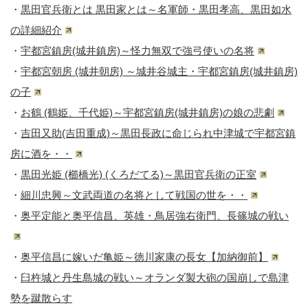
・
黒田官兵衛とは 黒田家とは～名軍師・黒田孝高、黒田如水
の詳細紹介
・
宇都宮鎮房(城井鎮房)～怪力無双で強弓使いの名将
・
宇都宮朝房 (城井朝房) ～城井谷城主・宇都宮鎮房(城井鎮房)
の子
・
お鶴 (鶴姫、千代姫)～宇都宮鎮房(城井鎮房)の娘の悲劇
・
吉田又助(吉田重成)～黒田長政に命じられ中津城で宇都宮鎮
房に酒を・・
・
黒田光姫 (櫛橋光) (くろだてる)～黒田官兵衛の正室
・
細川忠興～文武両道の名将として戦国の世を・・
・
奥平定能と奥平信昌、英雄・鳥居強右衛門、長篠城の戦い
・
奥平信昌に嫁いだ亀姫～徳川家康の長女【加納御前】
・
臼杵城と丹生島城の戦い～オランダ製大砲の国崩しで島津
勢を蹴散らす