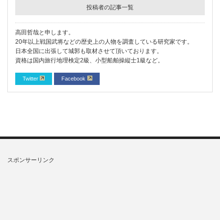
投稿者の記事一覧
高田哲哉と申します。
20年以上戦国武将などの歴史上の人物を調査している研究家です。
日本全国に出張して城郭も取材させて頂いております。
資格は国内旅行地理検定2級、小型船舶操縦士1級など。
Twitter
Facebook
スポンサーリンク