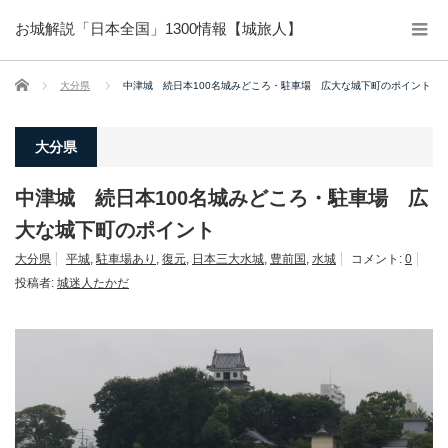
お城解説「日本全国」1300情報【城旅人】
ホーム
大分県
中津城 続日本100名城みどころ・駐車場 広大な城下町のポイント
大分県
中津城 続日本100名城みどころ・駐車場 広
大な城下町のポイント
大分県
平城
,
駐車場あり
,
復元
,
日本三大水城
,
豊前国
,
水城
コメント:
0
投稿者:
城迷人たかだ