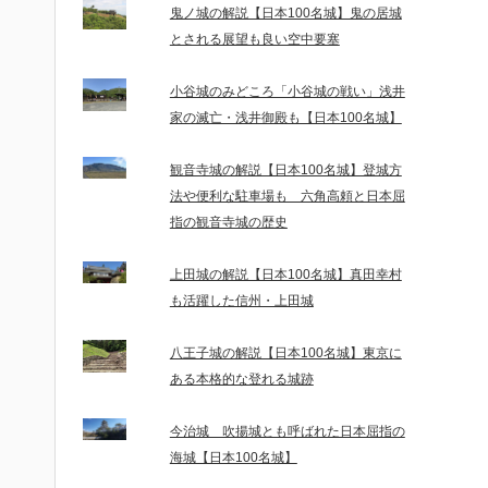
鬼ノ城の解説【日本100名城】鬼の居城
とされる展望も良い空中要塞
小谷城のみどころ「小谷城の戦い」浅井
家の滅亡・浅井御殿も【日本100名城】
観音寺城の解説【日本100名城】登城方
法や便利な駐車場も 六角高頼と日本屈
指の観音寺城の歴史
上田城の解説【日本100名城】真田幸村
も活躍した信州・上田城
八王子城の解説【日本100名城】東京に
ある本格的な登れる城跡
今治城 吹揚城とも呼ばれた日本屈指の
海城【日本100名城】