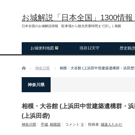
お城解説「日本全国」1300情
日本全国のお城解説情報 駐車場から観光所要時間まで詳しく掲載
お城便利地図
現存12天守
歴史観(
ホーム
神奈川県
相模・大谷館 (上浜田中世建築遺構群・浜田歴
神奈川県
相模・大谷館 (上浜田中世建築遺構群・
(上浜田砦)
神奈川県
平城
,
相模国
コメント:
0
投稿者:
城迷人たかだ