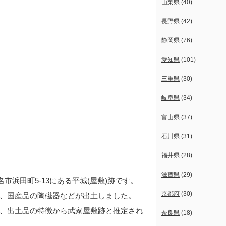
山梨県
(40)
長野県
(42)
静岡県
(76)
愛知県
(101)
三重県
(30)
岐阜県
(34)
富山県
(37)
石川県
(31)
福井県
(28)
滋賀県
(29)
市浜田町5-13にある
平城
(屋敷)跡です。
京都府
(30)
、国産品の陶磁器などが出土しました。
、出土品の特徴から武家屋敷跡と推定され
奈良県
(18)