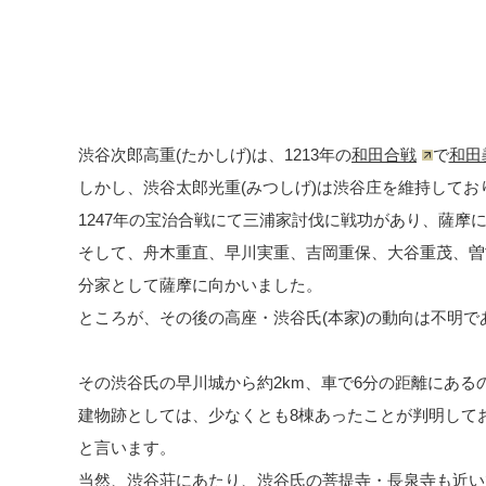
渋谷次郎高重(たかしげ)は、1213年の
和田合戦
で
和田
しかし、渋谷太郎光重(みつしげ)は渋谷庄を維持してお
1247年の宝治合戦にて三浦家討伐に戦功があり、薩摩
そして、舟木重直、早川実重、吉岡重保、大谷重茂、曽
分家として薩摩に向かいました。
ところが、その後の高座・渋谷氏(本家)の動向は不明
その渋谷氏の早川城から約2km、車で6分の距離にあ
建物跡としては、少なくとも8棟あったことが判明して
と言います。
当然、渋谷荘にあたり、渋谷氏の菩提寺・長泉寺も近い