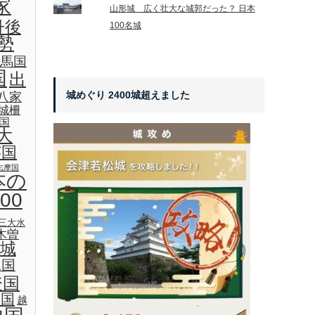
家
山形城 広く壮大な城郭だった？ 日本
丹後
100名城
勢
馬国
国
出
城めぐり 2400城超えました
八家
城柵
国
大
芸国
志摩国
本の
00
三大水
木曽
城
見国
登国
後国
越