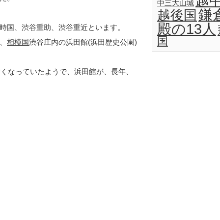
越
中三大山城
鎌
越後国
殿の13人
時国、渋谷重助、渋谷重近といます。
国
、
相模国
渋谷庄内の浜田館(浜田歴史公園)
亡くなっていたようで、浜田館が、長年、