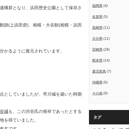
福岡県
(4)
遺構群となり、浜田歴史公園として保存さ
佐賀県
(5)
跡(上浜田砦)、相模・大谷館(相模・浜田
長崎県
(11)
大分県
(11)
宮崎県
(29)
分かるように復元されています。
熊本県
(14)
鹿児島県
(7)
沖縄県
(6)
その他
(9)
点としていましたが、早川城を築いた時期
谷城
も、この渋谷氏の発祥であったとする
タグ
地を得ていました。
有名です。