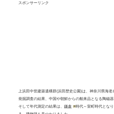
スポンサーリンク
上浜田中世建築遺構群(浜田歴史公園)は、神奈川県海老名
発掘調査の結果、中国や朝鮮からの舶来品となる陶磁器
そして年代測定の結果は、
鎌倉
時代～室町時代となり
る、建物跡も見つかりました。