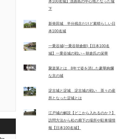
本100名城】淡路島の中心地となった城
下
新発田城 半分残念だけど素晴らしい日
本100名城
一乗谷城(一乗谷朝倉館)【日本100名
城】一乗谷城の戦い～朝倉氏の栄華
聚楽第とは 8年で姿を消した豪華絢爛
な京の城
淀古城と淀城 淀古城の戦い 茶々の産
所となった淀城とは
江戸城の解説【どこから入れるのか？】
訪問方法から松の廊下の場所や駐車場情
報【日本100名城】