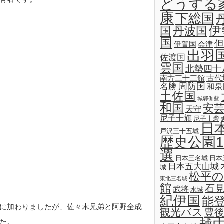
どうする
康
下総国
伊
国
丹波国
国
但
伊賀国
会津
出羽
佐渡国
雲国
北勢四十
古代
南方三十三館
名勝
周防国
和泉
土佐国
城郭伽藍
和国
安
天守
尼子十旗
尼子十砦
日
戸沢三十五城
歴史公園1
選
日本三名城
日本
日本五大山城
城
松平の
東北三名城
館
石
武将
水城
紀伊国
能
に加わりましたが、佐々木兄弟と
阿野全成
観光バス
豊
た。