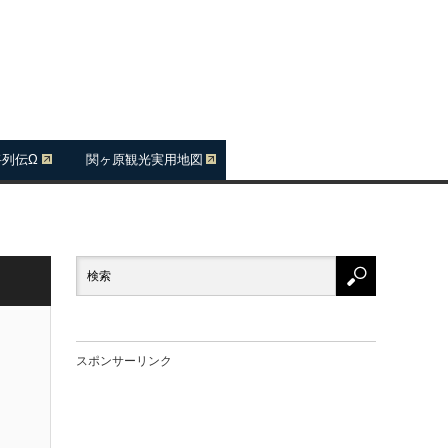
将列伝Ω
関ヶ原観光実用地図
スポンサーリンク