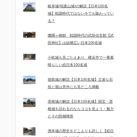
岐阜城(稲葉山城)の解説【日本100名
城】戦国時代ではない今でも賑わってい
る？
躑躅ヶ崎館 戦国時代の武田信玄館【武
田神社】は結構広い日本100名城
小机城も見ごたえあり 横浜市で一番素
晴らしい続日本100名城
徳島城の解説【日本100名城】立派な石
垣と堀は意外にも見どころ満載
彦根城の解説【日本100名城】国宝・彦
根城を訪れるのならココを見よう・魅力
とその防御陣形
洲本城の歴史をどこよりも詳しく【続日