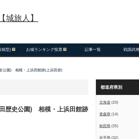
報【城旅人】
投稿型)
お城ランキング投票
記事一覧
戦国武
史公園) 相模・上浜田館跡(上浜田砦)
都道府県別
北海道
(20)
浜田歴史公園) 相模・上浜田館跡
青森県
(14)
秋田県
(35)
岩手県
(32)