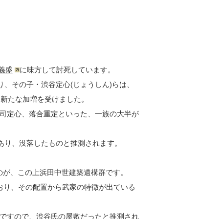
義盛
に味方して討死しています。
り、その子・渋谷定心(じょうしん)らは、
に新たな加増を受けました。
司定心、落合重定といった、一族の大半が
であり、没落したものと推測されます。
るのが、この上浜田中世建築遺構群です。
おり、その配置から武家の特徴が出ている
ですので、渋谷氏の屋敷だったと推測され