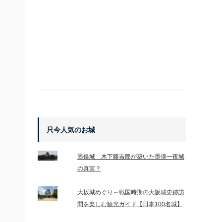
只今人気のお城
墨俣城 木下藤吉郎が築いた墨俣一夜城
の真実？
大坂城めぐり～戦国時期の大阪城史跡訪
問を楽しむ観光ガイド【日本100名城】