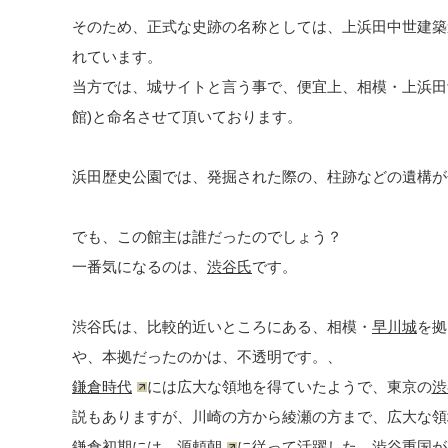
そのため、正式な史跡の名称としては、上浜田中世建築
れています。
当方では、城サイトと言う事で、便宜上、相模・上浜田館
館)と命名させて頂いております。
浜田歴史公園では、発掘された際の、柱跡などの遺構が
でも、この館主は誰だったのでしょう？
一番気になるのは、
渋谷氏
です。
渋谷氏は、比較的近いところにある、相模・
早川城
を拠
や、本拠だったのかは、不透明です。、
鎌倉時代
には広大な領地を得ていたようで、東京の
渋
説もありますが、川崎の方から綾瀬の方まで、広大な領
鎌倉初期には、
源頼朝
に従って活躍した、渋谷重国が