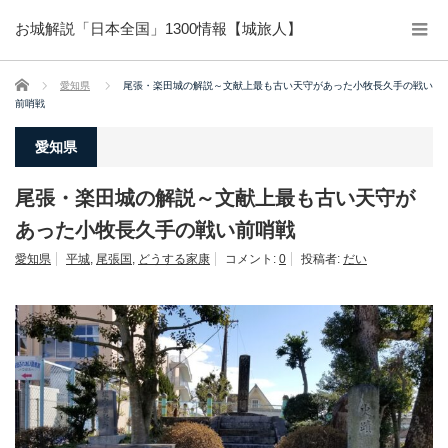
お城解説「日本全国」1300情報【城旅人】
ホーム
愛知県
尾張・楽田城の解説～文献上最も古い天守があった小牧長久手の戦い
前哨戦
愛知県
尾張・楽田城の解説～文献上最も古い天守が
あった小牧長久手の戦い前哨戦
愛知県
平城
,
尾張国
,
どうする家康
コメント:
0
投稿者:
だい