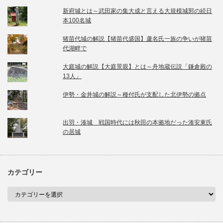
新府城とは～武田家の集大成と言える大規模城郭の続日
本100名城
猪苗代城の解説【猪苗代盛国】蘆名氏一族の争いが猪苗
代湖畔で
大庭城の解説【大庭景親】とは～舟地蔵伝説「鎌倉殿の
13人」
伊勢・金井城の解説～種付氏が支配した北伊勢の拠点
出羽・湊城 戦国時代には秋田の本拠地だった湊安東氏
の居城
カテゴリー