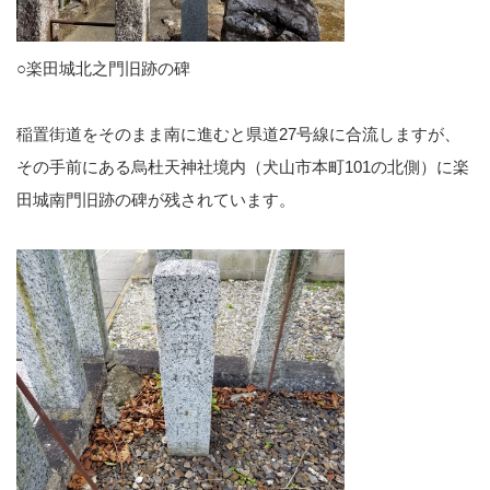
○楽田城北之門旧跡の碑
稲置街道をそのまま南に進むと県道27号線に合流しますが、
その手前にある烏杜天神社境内（犬山市本町101の北側）に楽
田城南門旧跡の碑が残されています。