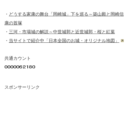
・
どうする家康の舞台「岡崎城」下を巡る～築山殿と岡崎信
康の首塚
・
三河・市場城の解説～中世城郭と近世城郭・桜と紅葉
・
当サイトで紹介中「日本全国のお城・オリジナル地図」
共通カウント
スポンサーリンク