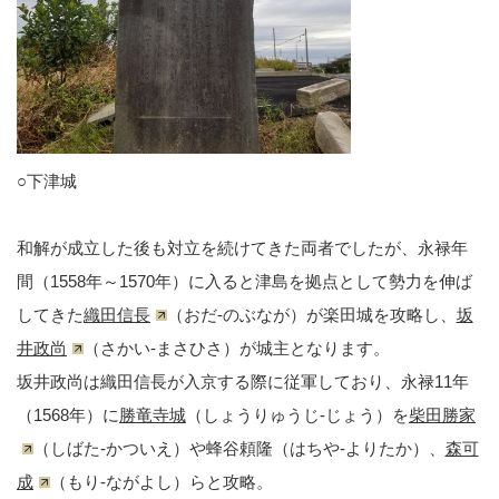
○下津城
和解が成立した後も対立を続けてきた両者でしたが、永禄年
間（1558年～1570年）に入ると津島を拠点として勢力を伸ば
してきた
織田信長
（おだ-のぶなが）が楽田城を攻略し、
坂
井政尚
（さかい-まさひさ）が城主となります。
坂井政尚は織田信長が入京する際に従軍しており、永禄11年
（1568年）に
勝竜寺城
（しょうりゅうじ-じょう）を
柴田勝家
（しばた-かついえ）や蜂谷頼隆（はちや-よりたか）、
森可
成
（もり-ながよし）らと攻略。