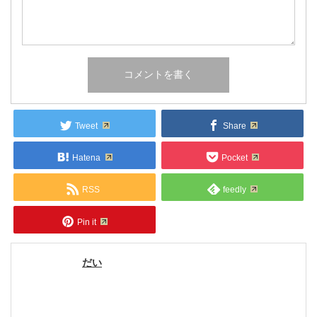
Tweet
Share
Hatena
Pocket
RSS
feedly
Pin it
だい