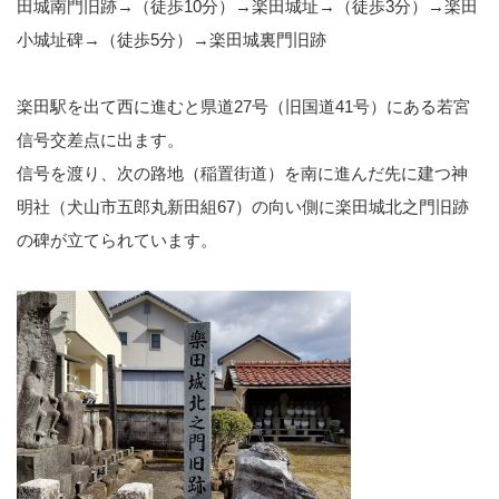
田城南門旧跡→（徒歩10分）→楽田城址→（徒歩3分）→楽田
小城址碑→（徒歩5分）→楽田城裏門旧跡
楽田駅を出て西に進むと県道27号（旧国道41号）にある若宮
信号交差点に出ます。
信号を渡り、次の路地（稲置街道）を南に進んだ先に建つ神
明社（犬山市五郎丸新田組67）の向い側に楽田城北之門旧跡
の碑が立てられています。