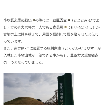
小牧
長久手の戦い
の際には、
豊臣秀吉
（とよとみ-ひでよ
し）方の有力武将の一人である
森長可
（もり-ながよし）が
古墳の上に陣を構えて、周囲を掘削して堀を巡らせたと伝わ
っています。
また、南方約kmに位置する徳川家康（とくがわ-いえやす）が
入城した
小牧山城
が一望できる事からも、豊臣方の重要拠点
の一つとなっていました。