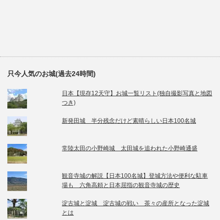
只今人気のお城(過去24時間)
日本【現存12天守】お城一覧リスト(独自撮影写真と地図
つき)
新発田城 半分残念だけど素晴らしい日本100名城
常陸太田の小野崎城 太田城を追われた小野崎通盛
観音寺城の解説【日本100名城】登城方法や便利な駐車
場も 六角高頼と日本屈指の観音寺城の歴史
淀古城と淀城 淀古城の戦い 茶々の産所となった淀城
とは