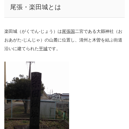
尾張・楽田城とは
楽田城（がくでん-じょう）は
尾張国
二宮である大縣神社（お
おあがた-じんじゃ）の山麓に位置し、清州と木曽を結ぶ街道
沿いに建てられた
平城
です。