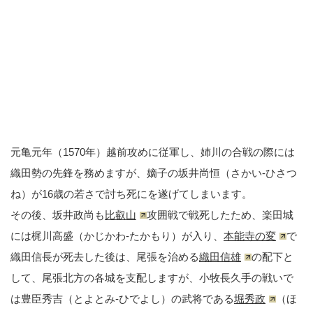
元亀元年（1570年）越前攻めに従軍し、姉川の合戦の際には
織田勢の先鋒を務めますが、嫡子の坂井尚恒（さかい-ひさつ
ね）が16歳の若さで討ち死にを遂げてしまいます。
その後、坂井政尚も
比叡山
攻囲戦で戦死したため、楽田城
には梶川高盛（かじかわ-たかもり）が入り、
本能寺の変
で
織田信長が死去した後は、尾張を治める
織田信雄
の配下と
して、尾張北方の各城を支配しますが、小牧長久手の戦いで
は豊臣秀吉（とよとみ-ひでよし）の武将である
堀秀政
（ほ