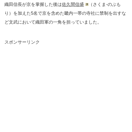
織田信長が京を掌握した後は
佐久間信盛
（さくま-のぶも
り）を加えた5名で京を含めた畿内一帯の寺社に禁制を出すな
ど文武において織田軍の一角を担っていました。
スポンサーリンク