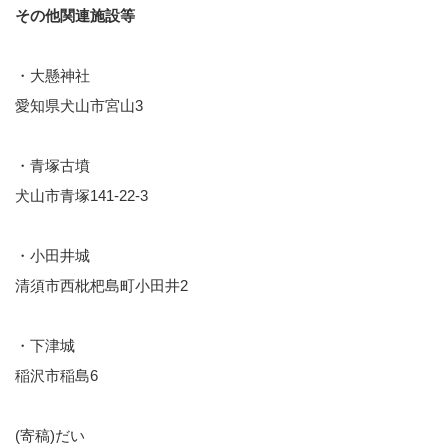
その他関連施設等
・大懸神社
愛知県犬山市宮山3
・青塚古墳
犬山市青塚141-22-3
・小田井城
清須市西枇杷島町小田井2
・下津城
稲沢市稲島6
(寄稿)だい