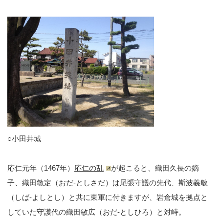
○小田井城
応仁元年（1467年）
応仁の乱
が起こると、織田久長の嫡
子、織田敏定（おだ-としさだ）は尾張守護の先代、斯波義敏
（しば-よしとし）と共に東軍に付きますが、岩倉城を拠点と
していた守護代の織田敏広（おだ-としひろ）と対峙。