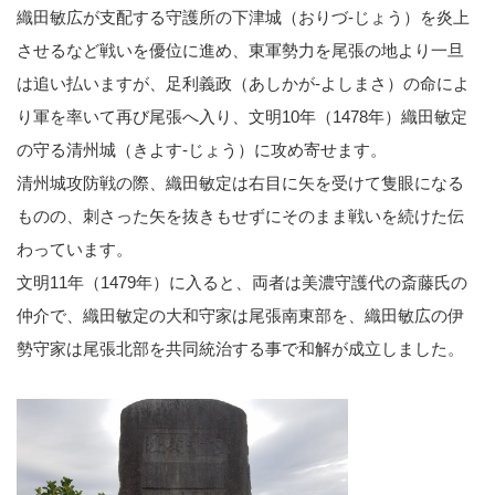
織田敏広が支配する守護所の下津城（おりづ-じょう）を炎上
させるなど戦いを優位に進め、東軍勢力を尾張の地より一旦
は追い払いますが、足利義政（あしかが-よしまさ）の命によ
り軍を率いて再び尾張へ入り、文明10年（1478年）織田敏定
の守る清州城（きよす-じょう）に攻め寄せます。
清州城攻防戦の際、織田敏定は右目に矢を受けて隻眼になる
ものの、刺さった矢を抜きもせずにそのまま戦いを続けた伝
わっています。
文明11年（1479年）に入ると、両者は美濃守護代の斎藤氏の
仲介で、織田敏定の大和守家は尾張南東部を、織田敏広の伊
勢守家は尾張北部を共同統治する事で和解が成立しました。