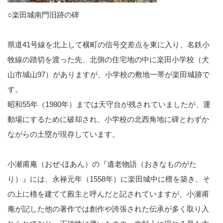
○楽田城南門旧跡の碑
県道41号線を北上して横町の信号交差点を東に入り、名鉄小
牧線の踏切を渡った先、北側の住宅地の中に楽田小学校（犬
山市城山97）がありますが、小学校の敷地一帯が楽田城跡で
す。
昭和55年（1980年）までは天守台が残されていましたが、運
動場にするために破却され、小学校の北西角地に碑とわずか
ながらの土塁が現存しています。
小瀬甫庵（おぜ-ほあん）の『遺老物語（おきなものがた
り）』には、永禄元年（1558年）に楽田城中に檀を築き、そ
の上に櫓を建てて殿主と呼んだと記されていますが、小瀬甫
庵が記した他の著作では創作や誇張された伝承が多く取り入