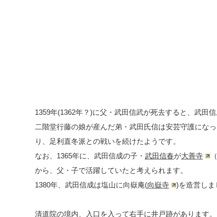
1359年(1362年？)に父・武田信武が死去すると、武
二階堂行藤の娘が産んだ弟・武田氏信は安芸守護になっ
り、足利直冬派との戦いを続けたようです。
なお、1365年に、武田信成の子・
武田信春
が
大善寺
から、父・子で活躍していたと考えられます。
1380年、武田信成は塩山に向嶽庵(
向嶽寺
)を造営しま
清道院の境内、入口を入って右手に井戸跡があります。