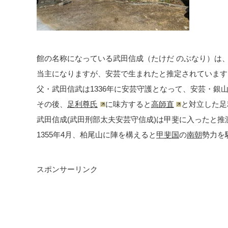
館の名称になっている武田信成（たけだ のぶなり）は、
当主になりますが、安芸で生まれたと推定されています
父・武田信武は1336年に安芸守護となって、安芸・銀
その後、
足利尊氏
に味方すると
高師直
と対立した足
武田信成(武田刑部太夫安芸守信成)は甲斐に入ったと推
1355年4月、柏尾山に陣を構えると
甲斐国
の
南朝
勢力を
スポンサーリンク