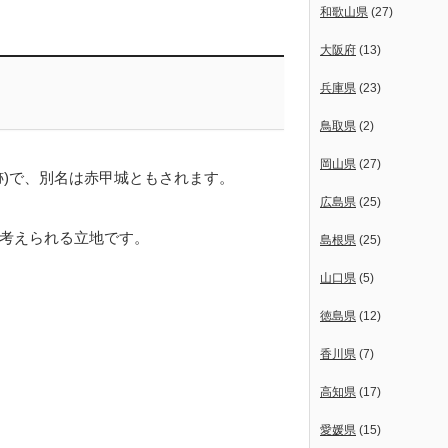
和歌山県
(27)
大阪府
(13)
兵庫県
(23)
鳥取県
(2)
岡山県
(27)
跡)で、別名は赤甲城ともされます。
広島県
(25)
考えられる立地です。
島根県
(25)
山口県
(5)
徳島県
(12)
香川県
(7)
高知県
(17)
愛媛県
(15)