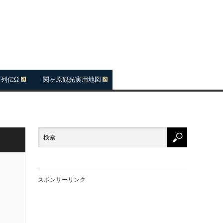
将列伝Ω
関ヶ原観光実用地図
スポンサーリンク