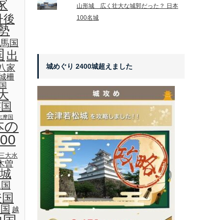
家
山形城 広く壮大な城郭だった？ 日本
丹後
100名城
勢
馬国
国
出
城めぐり 2400城超えました
八家
城柵
国
大
芸国
志摩国
本の
00
三大水
木曽
城
見国
登国
後国
越