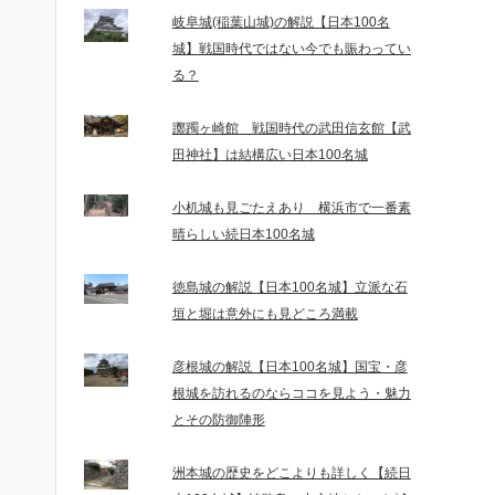
岐阜城(稲葉山城)の解説【日本100名
城】戦国時代ではない今でも賑わってい
る？
躑躅ヶ崎館 戦国時代の武田信玄館【武
田神社】は結構広い日本100名城
小机城も見ごたえあり 横浜市で一番素
晴らしい続日本100名城
徳島城の解説【日本100名城】立派な石
垣と堀は意外にも見どころ満載
彦根城の解説【日本100名城】国宝・彦
根城を訪れるのならココを見よう・魅力
とその防御陣形
洲本城の歴史をどこよりも詳しく【続日