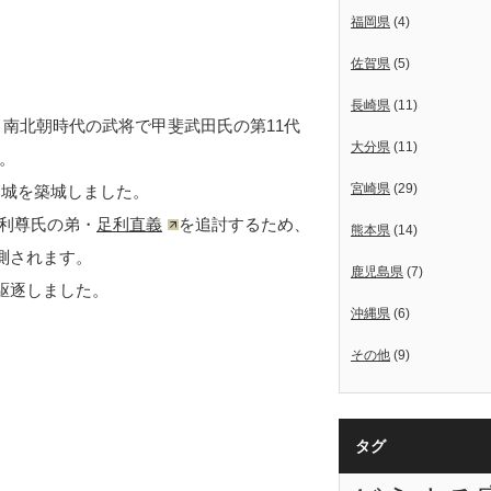
福岡県
(4)
佐賀県
(5)
長崎県
(11)
南北朝時代の武将で甲斐武田氏の第11代
大分県
(11)
。
宮崎県
(29)
山城を築城しました。
利尊氏の弟・
足利直義
を追討するため、
熊本県
(14)
測されます。
鹿児島県
(7)
駆逐しました。
沖縄県
(6)
その他
(9)
タグ