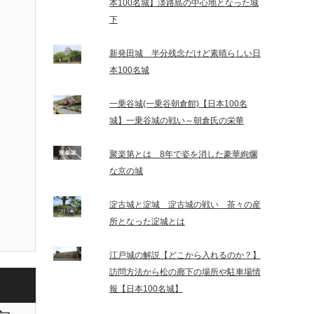
本100名城】淡路島の中心地となった城
下
新発田城 半分残念だけど素晴らしい日
本100名城
一乗谷城(一乗谷朝倉館)【日本100名
城】一乗谷城の戦い～朝倉氏の栄華
聚楽第とは 8年で姿を消した豪華絢爛
な京の城
淀古城と淀城 淀古城の戦い 茶々の産
所となった淀城とは
江戸城の解説【どこから入れるのか？】
訪問方法から松の廊下の場所や駐車場情
報【日本100名城】