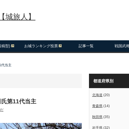
報【城旅人】
投稿型)
お城ランキング投票
記事一覧
戦国武
1代当主
都道府県別
北海道
(20)
氏第11代当主
青森県
(14)
だ
秋田県
(35)
岩手県
(32)