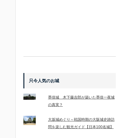
只今人気のお城
墨俣城 木下藤吉郎が築いた墨俣一夜城
の真実？
大坂城めぐり～戦国時期の大阪城史跡訪
問を楽しむ観光ガイド【日本100名城】