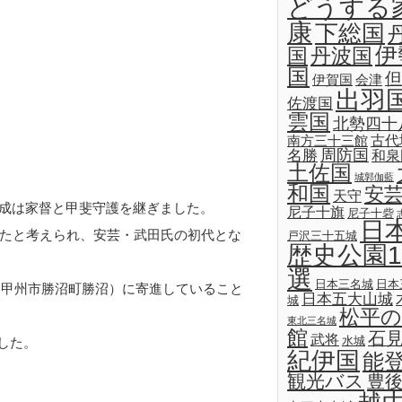
どうする
康
下総国
伊
国
丹波国
国
但
伊賀国
会津
出羽
佐渡国
雲国
北勢四十
古代
南方三十三館
名勝
周防国
和泉
土佐国
城郭伽藍
和国
安
天守
田信成は家督と甲斐守護を継ぎました。
尼子十旗
尼子十砦
日
たと考えられ、安芸・武田氏の初代とな
戸沢三十五城
歴史公園1
選
日本三名城
日本
（甲州市勝沼町勝沼）に寄進していること
日本五大山城
城
松平の
東北三名城
館
石
武将
水城
した。
紀伊国
能
観光バス
豊