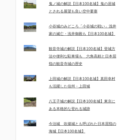
鬼ノ城の解説【日本100名城】鬼の居城
とされる展望も良い空中要塞
小谷城のみどころ「小谷城の戦い」浅井
家の滅亡・浅井御殿も【日本100名城】
観音寺城の解説【日本100名城】登城方
法や便利な駐車場も 六角高頼と日本屈
指の観音寺城の歴史
上田城の解説【日本100名城】真田幸村
も活躍した信州・上田城
八王子城の解説【日本100名城】東京に
ある本格的な登れる城跡
今治城 吹揚城とも呼ばれた日本屈指の
海城【日本100名城】