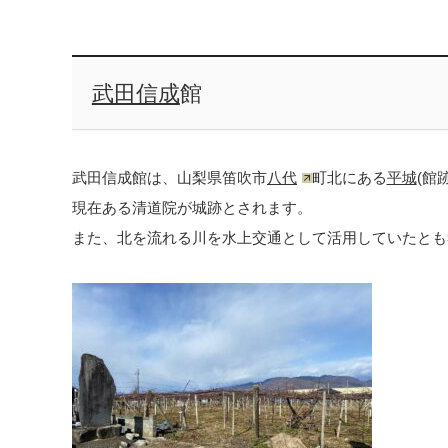
武田信成
館
武田信成館は、山梨県笛吹市
八代
町北にある
平城
(館
現在ある清道院が城跡とされます。
また、北を流れる川を水上交通として活用していたとも