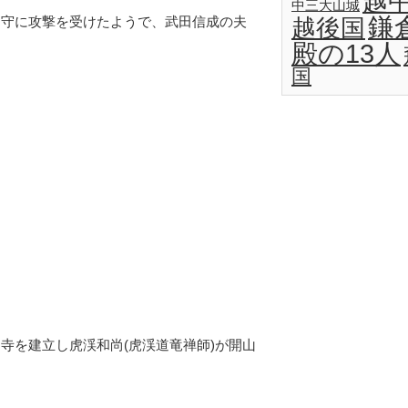
越
中三大山城
鎌
留守に攻撃を受けたようで、武田信成の夫
越後国
殿の13人
国
に寺を建立し虎渓和尚(虎渓道竜禅師)が開山