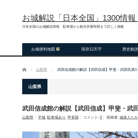
お城解説「日本全国」1300情
日本全国のお城解説情報 駐車場から観光所要時間まで詳しく掲載
お城便利地図
現存12天守
歴史観(
ホーム
山梨県
武田信成館の解説【武田信成】甲斐・武田氏第1
山梨県
武田信成館の解説【武田信成】甲斐・武田
山梨県
平城
,
駐車場あり
,
甲斐国
コメント:
0
投稿者:
城迷人たか