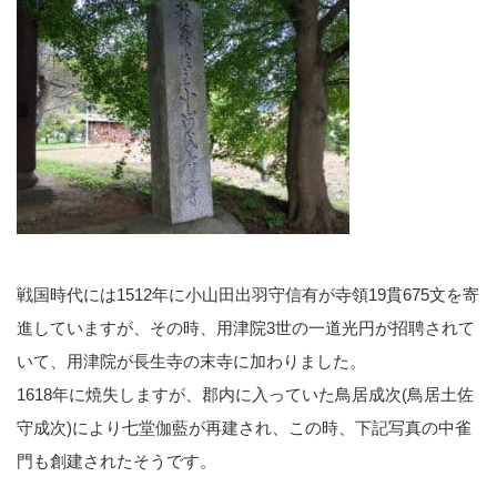
戦国時代には1512年に小山田出羽守信有が寺領19貫675文を寄
進していますが、その時、用津院3世の一道光円が招聘されて
いて、用津院が長生寺の末寺に加わりました。
1618年に焼失しますが、郡内に入っていた鳥居成次(鳥居土佐
守成次)により七堂伽藍が再建され、この時、下記写真の中雀
門も創建されたそうです。