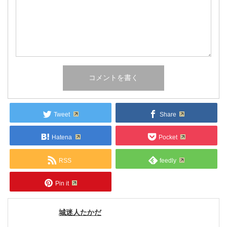
Tweet
Share
Hatena
Pocket
RSS
feedly
Pin it
城迷人たかだ