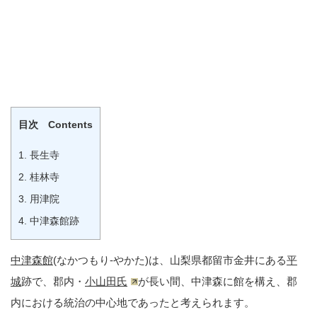
目次 Contents
1.
長生寺
2.
桂林寺
3.
用津院
4.
中津森館跡
中津森館
(なかつもり-やかた)は、山梨県都留市金井にある
平
城
跡で、郡内・
小山田氏
が長い間、中津森に館を構え、郡
内における統治の中心地であったと考えられます。