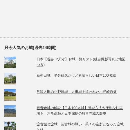
只今人気のお城(過去24時間)
日本【現存12天守】お城一覧リスト(独自撮影写真と地図
つき)
新発田城 半分残念だけど素晴らしい日本100名城
常陸太田の小野崎城 太田城を追われた小野崎通盛
観音寺城の解説【日本100名城】登城方法や便利な駐車
場も 六角高頼と日本屈指の観音寺城の歴史
淀古城と淀城 淀古城の戦い 茶々の産所となった淀城
とは