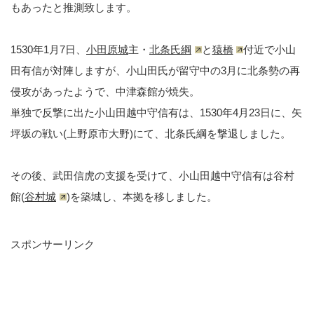
もあったと推測致します。
1530年1月7日、
小田原城
主・
北条氏綱
と
猿橋
付近で小山
田有信が対陣しますが、小山田氏が留守中の3月に北条勢の再
侵攻があったようで、中津森館が焼失。
単独で反撃に出た小山田越中守信有は、1530年4月23日に、矢
坪坂の戦い(上野原市大野)にて、北条氏綱を撃退しました。
その後、武田信虎の支援を受けて、小山田越中守信有は谷村
館(
谷村城
)を築城し、本拠を移しました。
スポンサーリンク