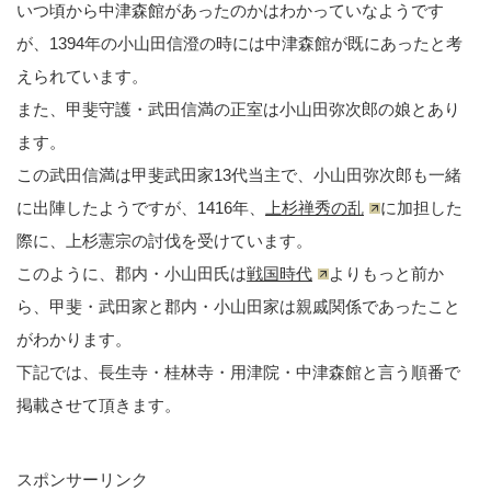
いつ頃から中津森館があったのかはわかっていなようです
が、1394年の小山田信澄の時には中津森館が既にあったと考
えられています。
また、甲斐守護・武田信満の正室は小山田弥次郎の娘とあり
ます。
この武田信満は甲斐武田家13代当主で、小山田弥次郎も一緒
に出陣したようですが、1416年、
上杉禅秀の乱
に加担した
際に、上杉憲宗の討伐を受けています。
このように、郡内・小山田氏は
戦国時代
よりもっと前か
ら、甲斐・武田家と郡内・小山田家は親戚関係であったこと
がわかります。
下記では、長生寺・桂林寺・用津院・中津森館と言う順番で
掲載させて頂きます。
スポンサーリンク