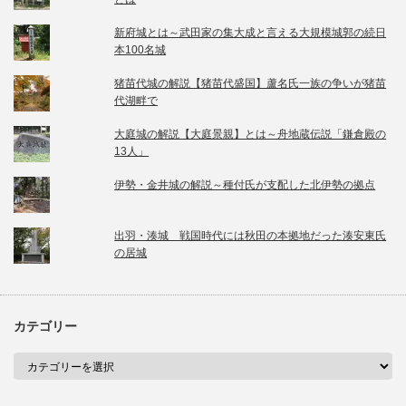
新府城とは～武田家の集大成と言える大規模城郭の続日
本100名城
猪苗代城の解説【猪苗代盛国】蘆名氏一族の争いが猪苗
代湖畔で
大庭城の解説【大庭景親】とは～舟地蔵伝説「鎌倉殿の
13人」
伊勢・金井城の解説～種付氏が支配した北伊勢の拠点
出羽・湊城 戦国時代には秋田の本拠地だった湊安東氏
の居城
カテゴリー