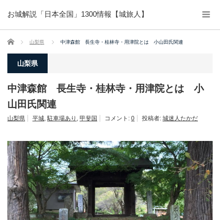
お城解説「日本全国」1300情報【城旅人】
ホーム
山梨県
中津森館 長生寺・桂林寺・用津院とは 小山田氏関連
山梨県
中津森館 長生寺・桂林寺・用津院とは 小
山田氏関連
山梨県
平城
,
駐車場あり
,
甲斐国
コメント:
0
投稿者:
城迷人たかだ