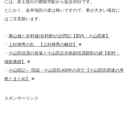
には、富士急行の都留市駅から徒歩20分です。
とにかく、金井地区の道は狭いですので、車が大きい場合に
はご注意願います。
・
勝山城と谷村城(谷村館)の訪問記【郡内・小山田家】
・
上杉禅秀の乱 【上杉禅秀の解説】
・
小山田信茂の首塚と小山田左兵衛尉信茂顕彰の碑【初狩・
瑞龍庵跡】
・
小山田記～ 現認・小山田氏400年の存亡【小山田氏関連の考
察とまとめ】
スポンサーリンク