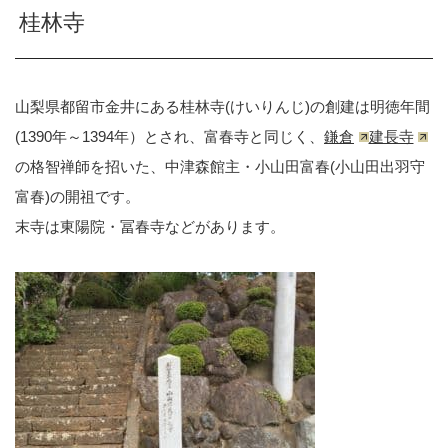
桂林寺
山梨県都留市金井にある桂林寺(けいりんじ)の創建は明徳年間
(1390年～1394年）とされ、富春寺と同じく、
鎌倉
建長寺
の格智禅師を招いた、中津森館主・小山田富春(小山田出羽守
富春)の開祖です。
末寺は東陽院・冨春寺などがあります。