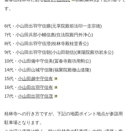
す。
6代・小山田出羽守信膳(元享院殿前法印一圭宗徳)
7代・小山田兵部小輔信惠(住法院殿円外浄心)
8代・小山田出羽守信澄(桂林寺殿桂堂香公)
9代・小山田出羽守信朝(小山田朝信)(東陽院殿功岩永公)
10代・小山田備中守信美(冨春寺殿功用勲公)
14代・小山田山城守信隆(福聚院殿徹山道隆)
15代・
小山田越中守信有
16代・
小山田出羽守信有
17代・
小山田出羽守信茂
桂林寺への行き方ですが、下記の地図ポイント地点が参詣用
駐車場となります。