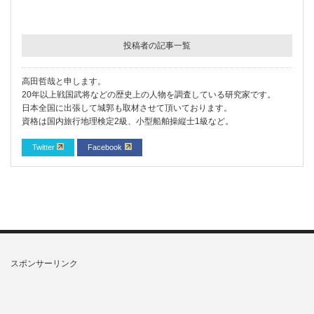
投稿者の記事一覧
高田哲哉と申します。
20年以上戦国武将などの歴史上の人物を調査している研究家です。
日本全国に出張して城郭も取材させて頂いております。
資格は国内旅行地理検定2級、小型船舶操縦士1級など。
Twitter
Facebook
スポンサーリンク