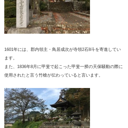
1601年には、郡内領主・鳥居成次が寺領2石8斗を寄進してい
ます。
また、1836年8月に甲斐で起こった甲斐一揆の天保騒動の際に
使用されたと言う竹槍が伝わっていると言います。