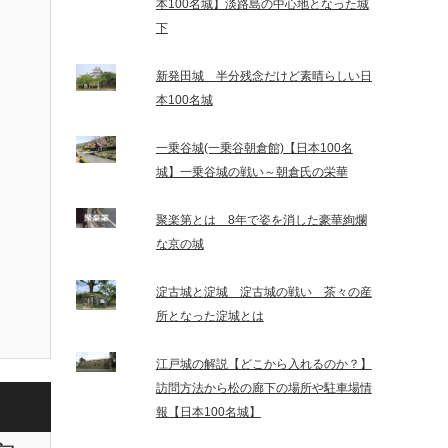
本100名城】淡路島の中心地となった城
下
新発田城 半分残念だけど素晴らしい日
本100名城
一乗谷城(一乗谷朝倉館)【日本100名
城】一乗谷城の戦い～朝倉氏の栄華
聚楽第とは 8年で姿を消した豪華絢爛
な京の城
淀古城と淀城 淀古城の戦い 茶々の産
所となった淀城とは
江戸城の解説【どこから入れるのか？】
訪問方法から松の廊下の場所や駐車場情
報【日本100名城】