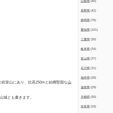
山梨県
(40)
長野県
(42)
静岡県
(76)
愛知県
(101)
三重県
(30)
岐阜県
(34)
富山県
(37)
石川県
(31)
福井県
(28)
の岩室山にあり、比高250mと結構堅固な
山
滋賀県
(29)
山城とも書きます。
京都府
(30)
奈良県
(18)
。