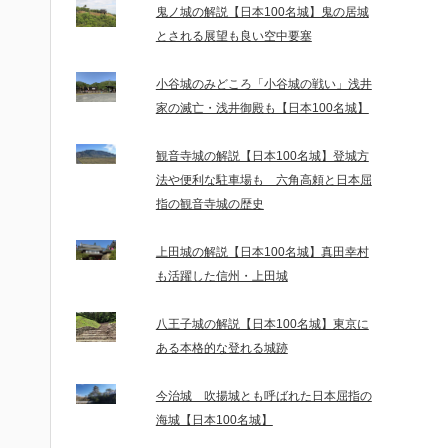
鬼ノ城の解説【日本100名城】鬼の居城
とされる展望も良い空中要塞
小谷城のみどころ「小谷城の戦い」浅井
家の滅亡・浅井御殿も【日本100名城】
観音寺城の解説【日本100名城】登城方
法や便利な駐車場も 六角高頼と日本屈
指の観音寺城の歴史
上田城の解説【日本100名城】真田幸村
も活躍した信州・上田城
八王子城の解説【日本100名城】東京に
ある本格的な登れる城跡
今治城 吹揚城とも呼ばれた日本屈指の
海城【日本100名城】