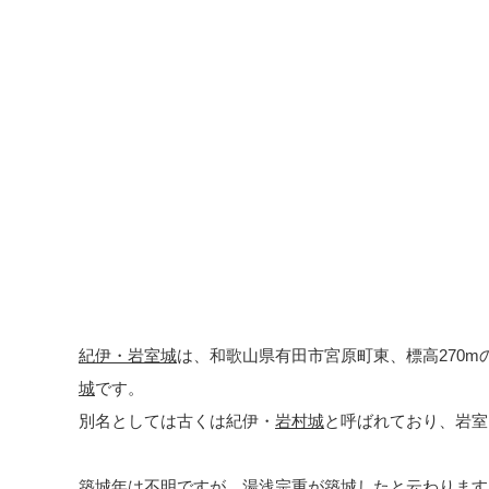
紀伊・岩室城
は、和歌山県有田市宮原町東、標高270m
城
です。
別名としては古くは紀伊・
岩村城
と呼ばれており、岩室
築城年は不明ですが、湯浅宗重が築城したと云わります