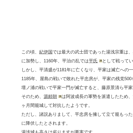
この頃、
紀伊国
では最大の武士団であった湯浅宗重は、
に加勢し、1160年、平治の乱では
平氏
として戦って
しかし、平清盛が1181年に亡くなり、平家は滅亡への
1185年、屋島の戦いで敗れた平忠房が、平家の残党5
壇ノ浦の戦いで平家一門が滅亡すると、藤原景清ら平家
そのため、
源頼朝
は阿波成長の軍勢を派遣したため、
ヶ月間籠城して対抗したようです。
ただし、諸説ありまして、平忠房を擁して立て籠もった
に降伏したとされます。
湯浅城も高さは劣りますが要害です。