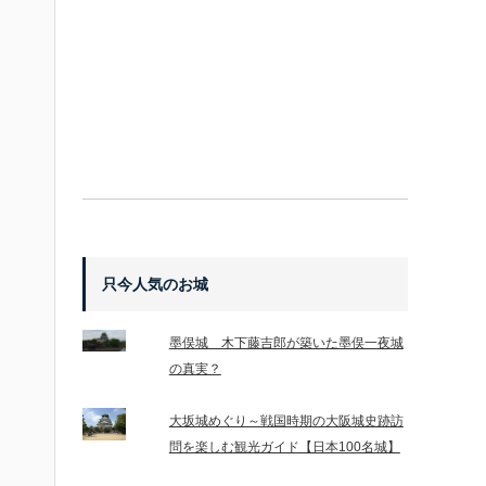
只今人気のお城
墨俣城 木下藤吉郎が築いた墨俣一夜城
の真実？
大坂城めぐり～戦国時期の大阪城史跡訪
問を楽しむ観光ガイド【日本100名城】