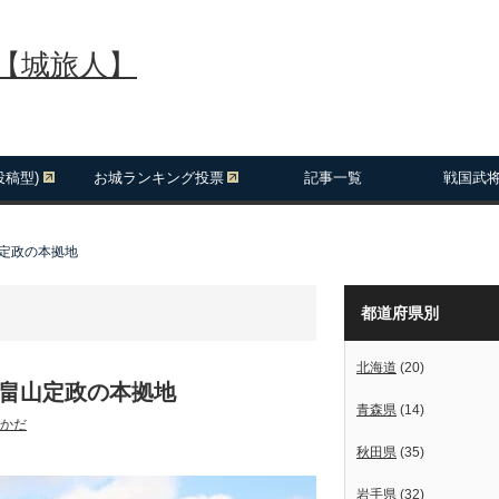
報【城旅人】
投稿型)
お城ランキング投票
記事一覧
戦国武
山定政の本拠地
都道府県別
北海道
(20)
と畠山定政の本拠地
青森県
(14)
かだ
秋田県
(35)
岩手県
(32)