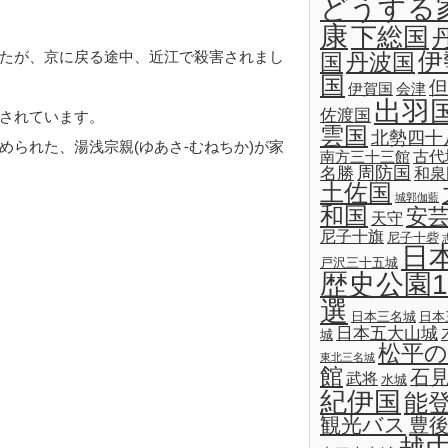
どうする
康
下総国
たが、京に戻る途中、近江で殺害されまし
伊
国
丹波国
国
但
伊賀国
会津
出羽
佐渡国
されています。
雲国
北勢四十
られた、湯浅宗親(ゆあさ-むねちか)が家
古代
南方三十三館
名勝
周防国
和泉
土佐国
城郭伽藍
和国
安
天守
尼子十旗
尼子十砦
日
戸沢三十五城
歴史公園1
選
日本三名城
日本
日本五大山城
城
松平の
東北三名城
館
石
武将
水城
紀伊国
能
観光バス
豊