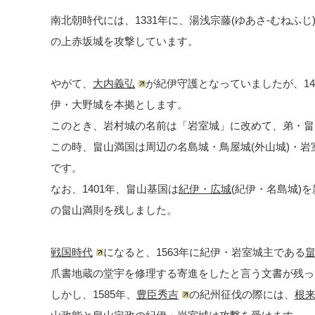
南北朝時代には、1331年に、湯浅宗藤(ゆあさ-むねふ
の上赤坂城を攻撃しています。
やがて、
大内義弘
が紀伊守護となっていましたが、14
伊・大野城を本拠とします。
このとき、岩村城の名前は「岩室城」に改めて、弟・畠
この時、畠山満国は周辺の名島城・鳥屋城(外山城)・
です。
なお、1401年、畠山基国は
紀伊・広城
(紀伊・名島城)
の畠山満則を残しました。
戦国時代
になると、1563年に紀伊・岩室城主である
爪書地蔵の堂宇を修理する寄進をしたと言う文書が残っ
しかし、1585年、
豊臣秀吉
の紀州征伐の際には、
根