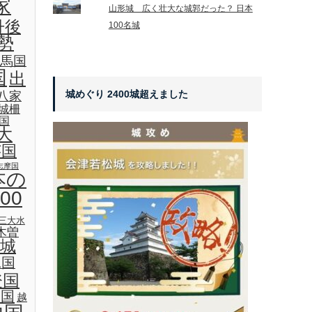
家
山形城 広く壮大な城郭だった？ 日本
丹後
100名城
勢
馬国
国
出
城めぐり 2400城超えました
八家
城柵
国
大
芸国
志摩国
本の
00
三大水
木曽
城
見国
登国
後国
越