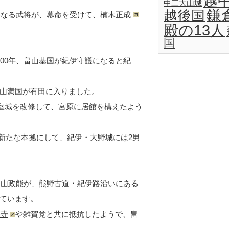
越
中三大山城
鎌
越後国
じ)なる武将が、幕命を受けて、
楠木正成
殿の13人
国
00年、畠山基国が紀伊守護になると紀
山満国が有田に入りました。
岩室城を改修して、宮原に居館を構えたよう
を新たな本拠にして、紀伊・大野城には2男
畠山政能
が、熊野古道・紀伊路沿いにある
ています。
来寺
や雑賀党と共に抵抗したようで、畠