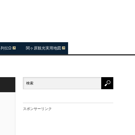
将列伝Ω
関ヶ原観光実用地図
スポンサーリンク