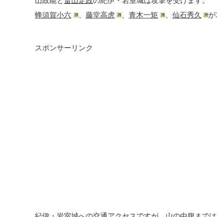
山政能と
畠山定政
の紀伊・岩室城は攻撃を受けます。
蜂須賀小六
、
藤堂高虎
、
青木一矩
、
仙石秀久
が
スポンサーリンク
紀伊・岩室城への交通アクセスですが、山の中腹までは