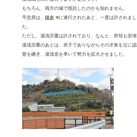
もちろん、両方の城で抵抗したのかも知れません。
平忠房は、
鎌倉
に連行されたあと、一度は許されまし
た。
ただし、湯浅宗重は許されており、なんと、所領も安堵
湯浅宗重のあとは、庶子でありながらその才覚を父に認め
督を継ぎ、湯浅党を率いて勢力を拡大させました。