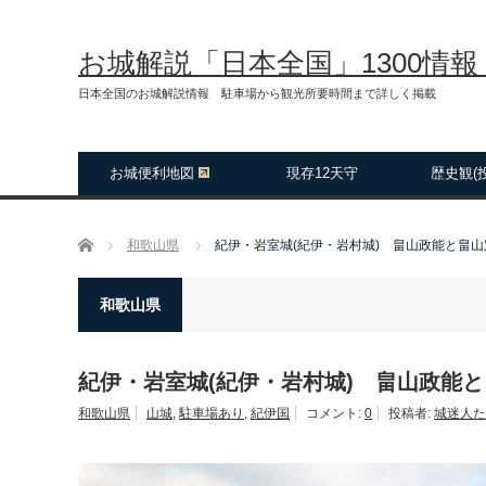
お城解説「日本全国」1300情
日本全国のお城解説情報 駐車場から観光所要時間まで詳しく掲載
お城便利地図
現存12天守
歴史観(
ホーム
和歌山県
紀伊・岩室城(紀伊・岩村城) 畠山政能と畠
和歌山県
紀伊・岩室城(紀伊・岩村城) 畠山政能
和歌山県
山城
,
駐車場あり
,
紀伊国
コメント:
0
投稿者:
城迷人た