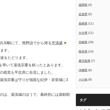
福岡県
(4)
佐賀県
(5)
長崎県
(11)
大分県
(11)
宮崎県
(29)
兵30騎にて、熊野詣でから帰る
平清盛
います。
熊本県
(14)
一途をたどります。
鹿児島県
(7)
00を率いて湯浅宗重を頼ったとあります。
沖縄県
(6)
の残党も平忠房に合流しました。
湯浅宗重は守りが強固な紀伊・岩室城に3
その他
(9)
のは、湯浅城のほうで、最終的には源頼朝
タグ