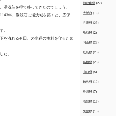
和歌山県
(27)
、湯浅荘を得て移ってきたのでしょう。
大阪府
(13)
1143年、湯浅荘に湯浅城を築くと、広保
兵庫県
(23)
す。
鳥取県
(2)
下を流れる有田川の水運の権利を守るため
岡山県
(27)
広島県
(25)
した。
島根県
(25)
山口県
(5)
徳島県
(12)
香川県
(7)
高知県
(17)
愛媛県
(15)