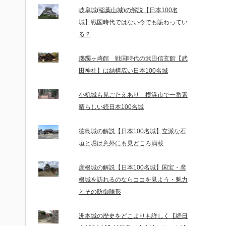
岐阜城(稲葉山城)の解説【日本100名
城】戦国時代ではない今でも賑わってい
る？
躑躅ヶ崎館 戦国時代の武田信玄館【武
田神社】は結構広い日本100名城
小机城も見ごたえあり 横浜市で一番素
晴らしい続日本100名城
徳島城の解説【日本100名城】立派な石
垣と堀は意外にも見どころ満載
彦根城の解説【日本100名城】国宝・彦
根城を訪れるのならココを見よう・魅力
とその防御陣形
洲本城の歴史をどこよりも詳しく【続日