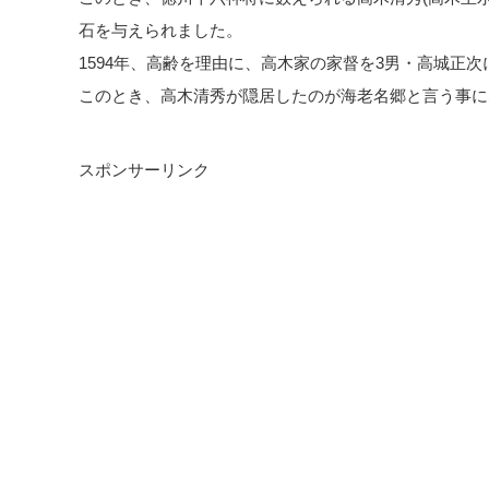
石を与えられました。
1594年、高齢を理由に、高木家の家督を3男・高城正
このとき、高木清秀が隠居したのが海老名郷と言う事に
スポンサーリンク