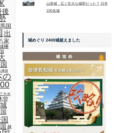
家
山形城 広く壮大な城郭だった？ 日本
丹後
100名城
勢
馬国
国
出
城めぐり 2400城超えました
八家
城柵
国
大
芸国
志摩国
本の
00
三大水
木曽
城
見国
登国
後国
越