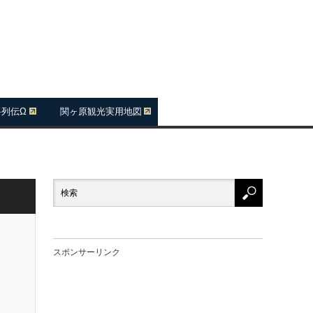
将列伝Ω
関ヶ原観光実用地図
スポンサーリンク