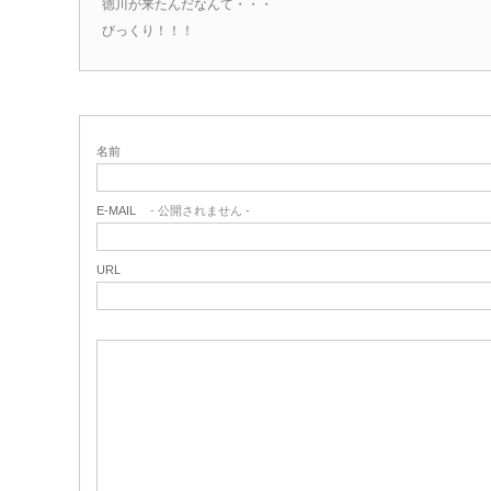
徳川が来たんだなんて・・・
びっくり！！！
名前
E-MAIL
- 公開されません -
URL