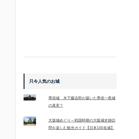
只今人気のお城
墨俣城 木下藤吉郎が築いた墨俣一夜城
の真実？
大坂城めぐり～戦国時期の大阪城史跡訪
問を楽しむ観光ガイド【日本100名城】