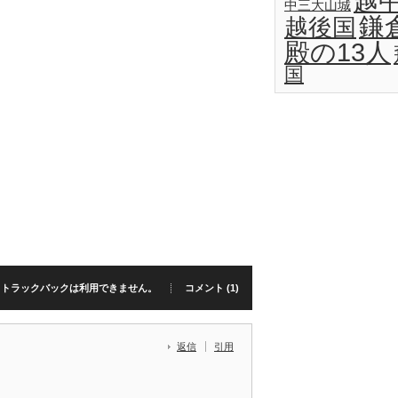
越
中三大山城
鎌
越後国
殿の13人
国
トラックバックは利用できません。
コメント (1)
返信
引用