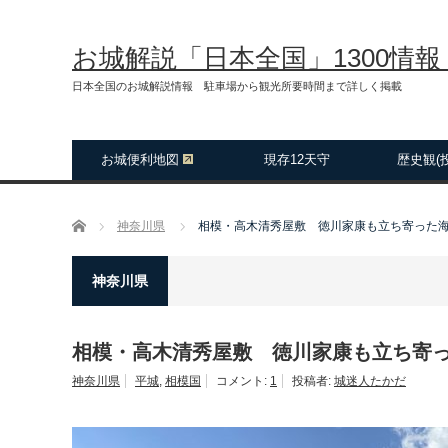
お城解説「日本全国」1300情
日本全国のお城解説情報 駐車場から観光所要時間まで詳しく掲載
お城便利地図
現存12天守
歴史観(
ホーム
神奈川県
相模・高木清秀屋敷 徳川家康も立ち寄った
神奈川県
相模・高木清秀屋敷 徳川家康も立ち寄
神奈川県
平城
,
相模国
コメント:
1
投稿者:
城迷人たかだ