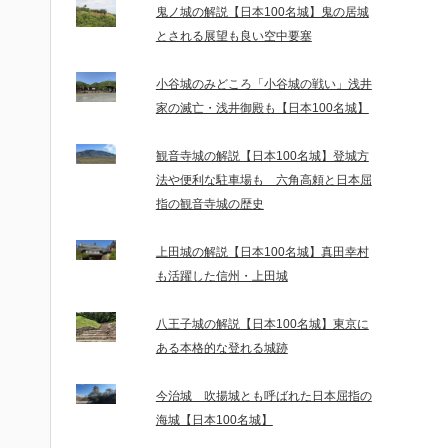
鬼ノ城の解説【日本100名城】鬼の居城
とされる展望も良い空中要塞
小谷城のみどころ「小谷城の戦い」浅井
家の滅亡・浅井御殿も【日本100名城】
観音寺城の解説【日本100名城】登城方
法や便利な駐車場も 六角高頼と日本屈
指の観音寺城の歴史
上田城の解説【日本100名城】真田幸村
も活躍した信州・上田城
八王子城の解説【日本100名城】東京に
ある本格的な登れる城跡
今治城 吹揚城とも呼ばれた日本屈指の
海城【日本100名城】