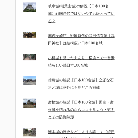
岐阜城(稲葉山城)の解説【日本100名
城】戦国時代ではない今でも賑わってい
る？
躑躅ヶ崎館 戦国時代の武田信玄館【武
田神社】は結構広い日本100名城
小机城も見ごたえあり 横浜市で一番素
晴らしい続日本100名城
徳島城の解説【日本100名城】立派な石
垣と堀は意外にも見どころ満載
彦根城の解説【日本100名城】国宝・彦
根城を訪れるのならココを見よう・魅力
とその防御陣形
洲本城の歴史をどこよりも詳しく【続日