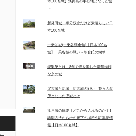
本100名城】淡路島の中心地となった城
下
新発田城 半分残念だけど素晴らしい日
本100名城
一乗谷城(一乗谷朝倉館)【日本100名
城】一乗谷城の戦い～朝倉氏の栄華
聚楽第とは 8年で姿を消した豪華絢爛
な京の城
淀古城と淀城 淀古城の戦い 茶々の産
所となった淀城とは
江戸城の解説【どこから入れるのか？】
訪問方法から松の廊下の場所や駐車場情
報【日本100名城】