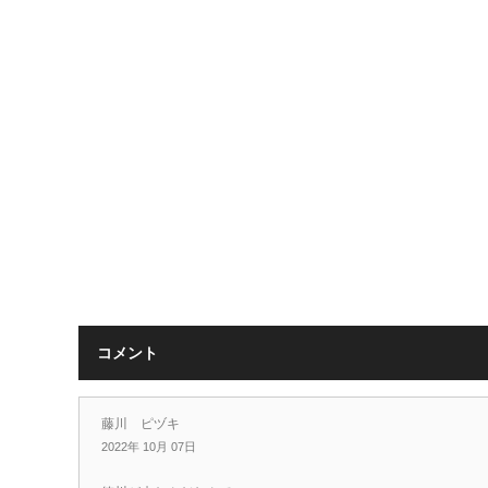
コメント
藤川 ピヅキ
2022年 10月 07日