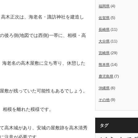
福岡県
(4)
に、高木正次は、海老名・諏訪神社を建造し
佐賀県
(5)
長崎県
(11)
の後ろ側(地図では西側)一帯に、相模・高
大分県
(11)
宮崎県
(29)
、海老名の高木屋敷に立ち寄り、休憩した
熊本県
(14)
鹿児島県
(7)
沖縄県
(6)
屋敷が残っていた可能性もあるでしょう。
その他
(9)
り、相模を離れた模様です。
タグ
て高木城があり、安城の屋敷跡を高木清秀
に注意が必要です。