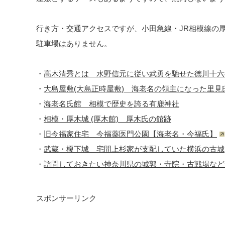
行き方・交通アクセスですが、小田急線・JR相模線の厚
駐車場はありません。
・
高木清秀とは 水野信元に従い武勇を馳せた徳川十六
・
大島屋敷(大島正時屋敷) 海老名の領主になった里見
・
海老名氏館 相模で歴史を誇る有鹿神社
・
相模・厚木城 (厚木館) 厚木氏の館跡
・
旧今福家住宅 今福薬医門公園【海老名・今福氏】
・
武蔵・榎下城 宅間上杉家が支配していた横浜の古城
・
訪問しておきたい神奈川県の城郭・寺院・古戦場など
スポンサーリンク