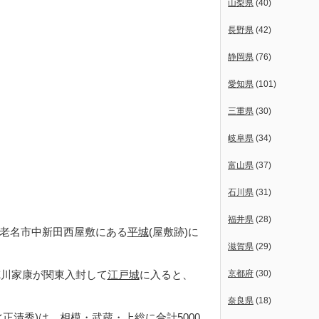
山梨県
(40)
長野県
(42)
静岡県
(76)
愛知県
(101)
三重県
(30)
岐阜県
(34)
富山県
(37)
石川県
(31)
福井県
(28)
海老名市中新田西屋敷にある
平城
(屋敷跡)に
滋賀県
(29)
徳川家康が関東入封して
江戸城
に入ると、
京都府
(30)
奈良県
(18)
正清秀)は、相模・武蔵・上総に合計5000