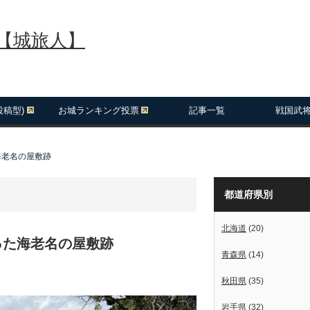
報【城旅人】
投稿型)
お城ランキング投票
記事一覧
戦国武
海老名の屋敷跡
都道府県別
北海道
(20)
った海老名の屋敷跡
青森県
(14)
秋田県
(35)
岩手県
(32)