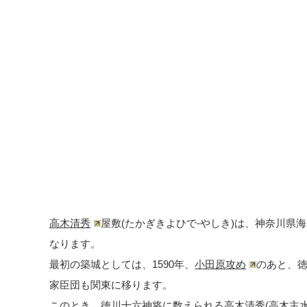
高木清秀
屋敷(たかぎきよひで-やしき)は、神奈川県
なります。
最初の築城としては、1590年、
小田原攻め
のあと、
家臣団も関東に移ります。
このとき、徳川十六神将に数えられる高木清秀(高木主水