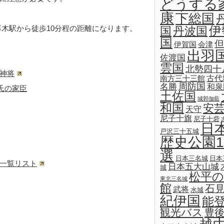
どうする
康
下総国
木駅から徒歩10分程の距離になります。
伊
国
丹波国
国
但
伊賀国
会津
出羽
佐渡国
雲国
北勢四十
神将
古代
南方三十三館
名勝
周防国
和泉
氏の家臣
土佐国
城郭伽藍
和国
安
天守
尼子十旗
尼子十砦
日
戸沢三十五城
歴史公園1
選
日本三名城
日本
一覧リスト
日本五大山城
城
松平の
東北三名城
館
石
武将
水城
紀伊国
能
観光バス
豊