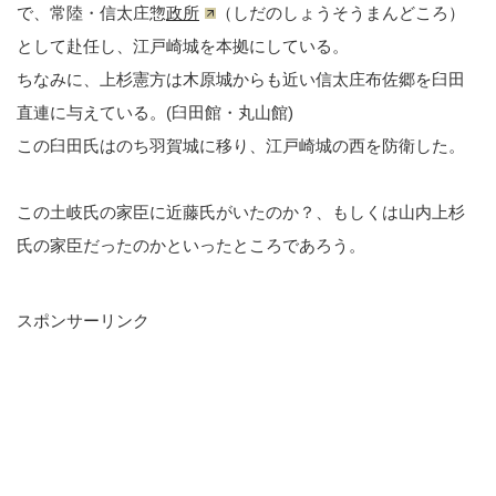
で、常陸・信太庄惣
政所
（しだのしょうそうまんどころ）
として赴任し、江戸崎城を本拠にしている。
ちなみに、上杉憲方は木原城からも近い信太庄布佐郷を臼田
直連に与えている。(臼田館・丸山館)
この臼田氏はのち羽賀城に移り、江戸崎城の西を防衛した。
この土岐氏の家臣に近藤氏がいたのか？、もしくは山内上杉
氏の家臣だったのかといったところであろう。
スポンサーリンク