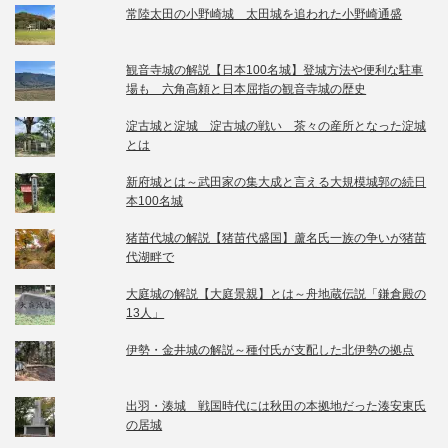
常陸太田の小野崎城 太田城を追われた小野崎通盛
観音寺城の解説【日本100名城】登城方法や便利な駐車
場も 六角高頼と日本屈指の観音寺城の歴史
淀古城と淀城 淀古城の戦い 茶々の産所となった淀城
とは
新府城とは～武田家の集大成と言える大規模城郭の続日
本100名城
猪苗代城の解説【猪苗代盛国】蘆名氏一族の争いが猪苗
代湖畔で
大庭城の解説【大庭景親】とは～舟地蔵伝説「鎌倉殿の
13人」
伊勢・金井城の解説～種付氏が支配した北伊勢の拠点
出羽・湊城 戦国時代には秋田の本拠地だった湊安東氏
の居城