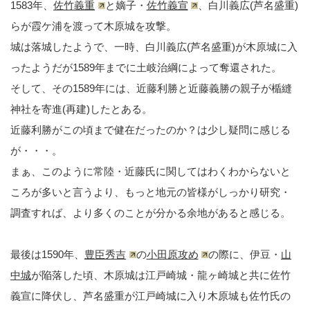
1583年、
佐竹義重
と嫡子・
佐竹義宣
、白川義広(芦名盛重)
らが霞ケ浦を渡って木原城を攻撃。
城は落城したようで、一時、白川義広(芦名盛重)が木原城に入
ったようだが1589年までに土岐治綱によって奪還された。
そして、その1589年には、近藤利勝と近藤義勝の親子が楯縫
神社を寄進(再建)したとある。
近藤利勝がこの頃まで健在だったのか？は少し疑問に感じる
が・・・。
まぁ、このように常陸・近藤氏に関してはわくわからないと
ころが多いと言うより、もっと地元の皆様がしっかり研究・
調査すれば、より多くのことが分かる余地があると感じる。
最後は1590年、
豊臣秀吉
の
小田原攻め
の際に、伊豆・
山
中城
が陥落した頃、木原城は江戸崎城・龍ヶ崎城と共に佐竹
義宣に降伏し、芦名盛重が江戸崎城に入り木原城も佐竹氏の