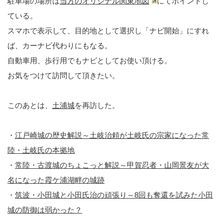
駐車場の場所は
当方のオリジナル関東地図
にてポイントし
ている。
スマホで表示して、目的地として選択し「ナビ開始」にすれ
ば、カーナビ代わりにもなる。
自動車用、歩行用でもナビとしてお使い頂ける。
お気をつけて訪問して頂きたい。
このあとは、
土浦城
を再訪した。
・
江戸崎城の歴史解説～土岐治頼が土岐氏の宗家になった常
陸・土岐氏の本拠地
・
常陸・古渡城のちょこっと解説～甲賀忍者・山岡景友が大
名になった霞ケ浦湖畔の城跡
・
筑波・小田城と小田氏治の頑張り～8回も奪還を試みた小田
城の防御は弱かった？