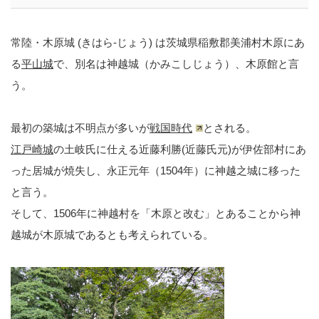
常陸・木原城 (きはら-じょう) は茨城県稲敷郡美浦村木原にあ
る
平山城
で、別名は神越城（かみこしじょう）、木原館と言
う。
最初の築城は不明点が多いが
戦国時代
とされる。
江戸崎城
の土岐氏に仕える近藤利勝(近藤氏元)が伊佐部村にあ
った居城が焼失し、永正元年（1504年）に神越之城に移った
と言う。
そして、1506年に神越村を「木原と改む」とあることから神
越城が木原城であるとも考えられている。