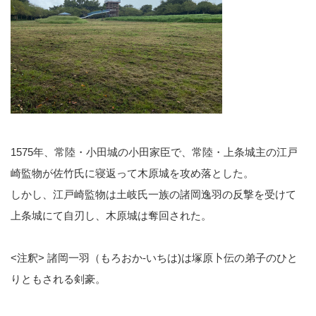
1575年、常陸・小田城の小田家臣で、常陸・上条城主の江戸
崎監物が佐竹氏に寝返って木原城を攻め落とした。
しかし、江戸崎監物は土岐氏一族の諸岡逸羽の反撃を受けて
上条城にて自刃し、木原城は奪回された。
<注釈> 諸岡一羽（もろおか-いちは)は塚原卜伝の弟子のひと
りともされる剣豪。