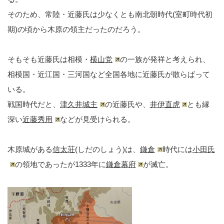
そのため、常陸・近藤氏は少なくとも南北朝時代(室町時代初
期)の頃から木原の領主だったのだろう。
そもそも近藤氏は相模・
横山党
の一族が発祥と考えられ、
相模国・近江国・三河国など全国各地に近藤氏が散らばって
いる。
戦国時代だと、
津久井城主
の近藤氏や、
井伊直虎
とも縁
深い
近藤秀用
などが見受けられる。
木原城がある
信太荘
(しだのしょう)は、
鎌倉
時代には
小田氏
の領地であったが1333年に
鎌倉幕府
が滅亡。