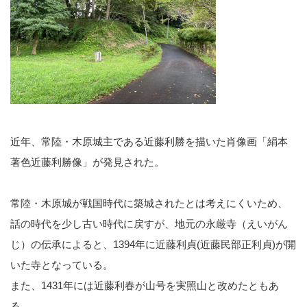
近年、常陸・木原城主である近藤利勝を描いた肖像画「絹本
著色近藤利勝像」が発見された。
常陸・木原城が戦国時代に築城されたとは考えにくいため、
話の時代を少し古い時代に戻すが、地元の永厳寺（えいがん
じ）の伝承によると、1394年に近藤利貞(近藤民部正利貞)が開
いた寺となっている。
また、1431年には近藤利春が山号を実照山と改めたともあ
る。