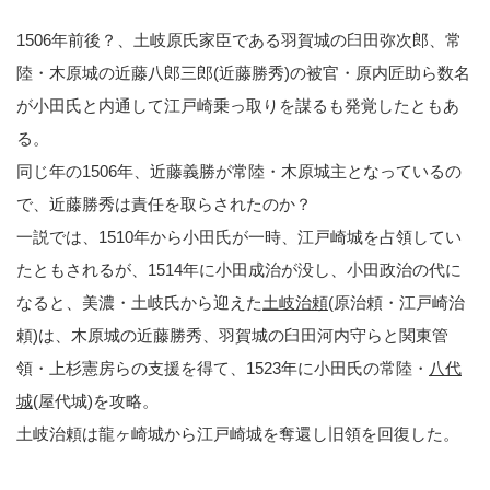
1506年前後？、土岐原氏家臣である羽賀城の臼田弥次郎、常
陸・木原城の近藤八郎三郎(近藤勝秀)の被官・原内匠助ら数名
が小田氏と内通して江戸崎乗っ取りを謀るも発覚したともあ
る。
同じ年の1506年、近藤義勝が常陸・木原城主となっているの
で、近藤勝秀は責任を取らされたのか？
一説では、1510年から小田氏が一時、江戸崎城を占領してい
たともされるが、1514年に小田成治が没し、小田政治の代に
なると、美濃・土岐氏から迎えた
土岐治頼
(原治頼・江戸崎治
頼)は、木原城の近藤勝秀、羽賀城の臼田河内守らと関東管
領・上杉憲房らの支援を得て、1523年に小田氏の常陸・
八代
城
(屋代城)を攻略。
土岐治頼は龍ヶ崎城から江戸崎城を奪還し旧領を回復した。