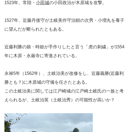
1523年、常陸・
小田城
の小田政治が木原城を攻撃。
1527年、近藤丹後守が土岐美作守治頼の次男・小増丸を養子
に望んだが断られたともある。
近藤利勝の娘・時姫が手作りしたと言う「虎の刺繍」が1554
年に木原・永厳寺に寄進されている。
永禄5年（1562年）、土岐治美が改修をし、近藤義勝(近藤利
勝とも？)に木原城の守備を任さたとある。
この土岐治美に関しては江戸崎城の江戸崎土岐氏の一族と考
えられるが、土岐治英（土岐治秀）の可能性が高いか？