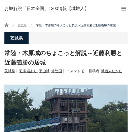
お城解説「日本全国」1300情報【城旅人】
ホーム
茨城県
常陸・木原城のちょこっと解説～近藤利勝と近藤義勝の居城
茨城県
常陸・木原城のちょこっと解説～近藤利勝と
近藤義勝の居城
茨城県
駐車場あり
,
平山城
,
常陸国
コメント:
0
投稿者:
城迷人たかだ