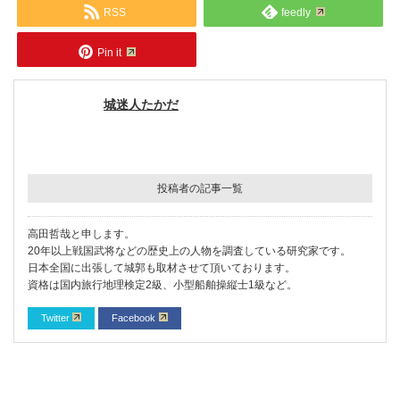
RSS
feedly
Pin it
城迷人たかだ
投稿者の記事一覧
高田哲哉と申します。
20年以上戦国武将などの歴史上の人物を調査している研究家です。
日本全国に出張して城郭も取材させて頂いております。
資格は国内旅行地理検定2級、小型船舶操縦士1級など。
Twitter
Facebook