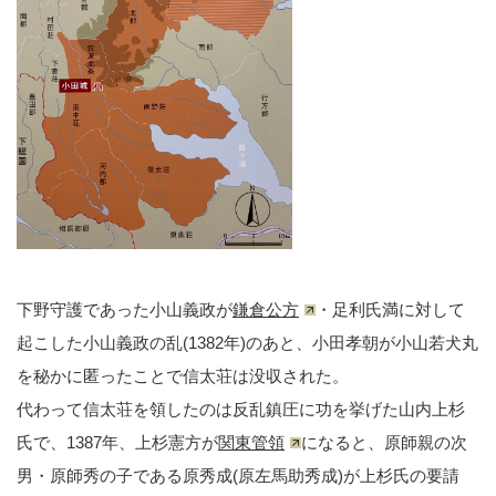
下野守護であった小山義政が
鎌倉公方
・足利氏満に対して
起こした小山義政の乱(1382年)のあと、小田孝朝が小山若犬丸
を秘かに匿ったことで信太荘は没収された。
代わって信太荘を領したのは反乱鎮圧に功を挙げた山内上杉
氏で、1387年、上杉憲方が
関東管領
になると、原師親の次
男・原師秀の子である原秀成(原左馬助秀成)が上杉氏の要請