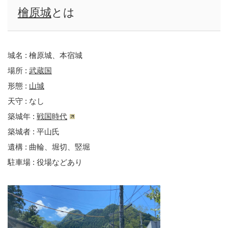
檜原城
とは
城名 : 檜原城、本宿城
場所 :
武蔵国
形態 :
山城
天守 : なし
築城年 :
戦国時代
築城者 : 平山氏
遺構 : 曲輪、堀切、竪堀
駐車場 : 役場などあり