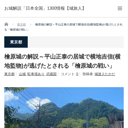
お城解説「日本全国」1300情報【城旅人】
ホーム
東京都
檜原城の解説～平山正泰の居城で横地吉信(横地監物)が逃げたとされ
る「檜原城の戦い」
東京都
檜原城の解説～平山正泰の居城で横地吉信(横
地監物)が逃げたとされる「檜原城の戦い」
東京都
山城
,
駐車場あり
,
武蔵国
コメント:
0
投稿者:
城迷人たかだ