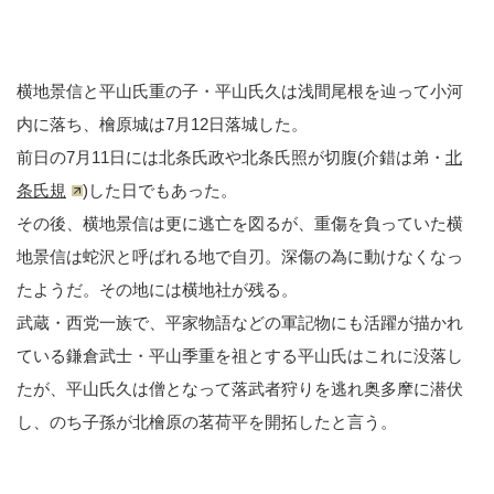
横地景信と平山氏重の子・平山氏久は浅間尾根を辿って小河
内に落ち、檜原城は7月12日落城した。
前日の7月11日には北条氏政や北条氏照が切腹(介錯は弟・
北
条氏規
)した日でもあった。
その後、横地景信は更に逃亡を図るが、重傷を負っていた横
地景信は蛇沢と呼ばれる地で自刃。深傷の為に動けなくなっ
たようだ。その地には横地社が残る。
武蔵・西党一族で、平家物語などの軍記物にも活躍が描かれ
ている鎌倉武士・平山季重を祖とする平山氏はこれに没落し
たが、平山氏久は僧となって落武者狩りを逃れ奥多摩に潜伏
し、のち子孫が北檜原の茗荷平を開拓したと言う。