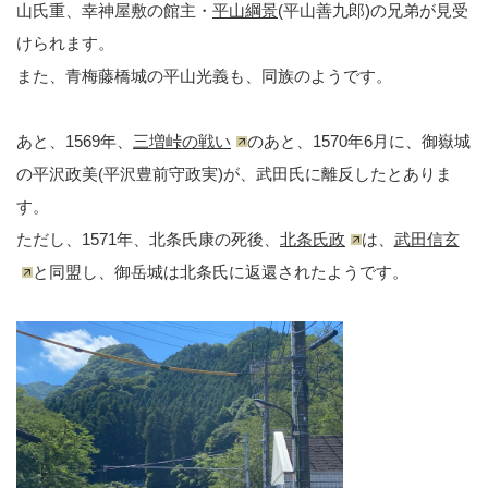
山氏重、幸神屋敷の館主・
平山綱景
(平山善九郎)の兄弟が見受
けられます。
また、青梅藤橋城の平山光義も、同族のようです。
あと、1569年、
三増峠の戦い
のあと、1570年6月に、御嶽城
の平沢政美(平沢豊前守政実)が、武田氏に離反したとありま
す。
ただし、1571年、北条氏康の死後、
北条氏政
は、
武田信玄
と同盟し、御岳城は北条氏に返還されたようです。