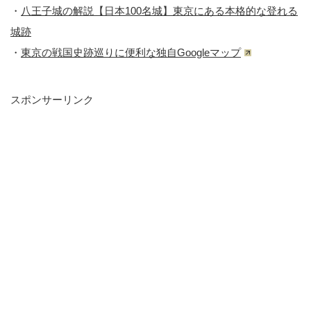
・
八王子城の解説【日本100名城】東京にある本格的な登れる
城跡
・
東京の戦国史跡巡りに便利な独自Googleマップ
スポンサーリンク