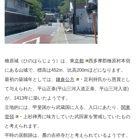
檜原城（ひのはらじょう）は、東
京都
西多摩郡檜原村本宿
にある山城で、標高は452m、比高200mほどになります。
最初の築城年としては、
鎌倉公方
・足利持氏から恩賞とし
て与えられた、平山正泰(平山三河入道正泰、平山三河入道)
が、1413年に築いたようです。
立地的には、甲斐国から武蔵国に入る、入口にあたり、
関東
管領
・上杉禅秀に味方していた武田家を警戒していたもの
と考えられます。
平時の居館跡は、麓の吉祥寺だと考えられているようです。