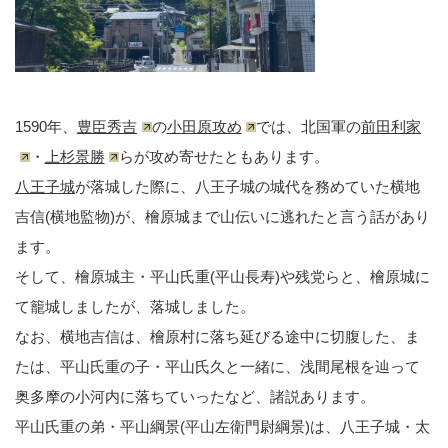
1590年、
豊臣秀吉
の
小田原攻め
では、北国軍の
前田利家
・
上杉景勝
らが攻め寄せたともあります。
八王子城
が落城した際に、八王子城の城代を務めていた横地
吉信(横地監物)が、檜原城まで山伝いに逃れたと言う話があり
ます。
そして、檜原城主・平山氏重(平山長寿)や残党らと、檜原城に
て籠城しましたが、落城しました。
なお、横地吉信は、檜原村に落ち延びる途中に切腹した、ま
たは、平山氏重の子・平山氏久と一緒に、浅間尾根を辿って
奥多摩の小河内に落ちていったなど、諸説あります。
平山氏重の弟・平山綱景(平山左衛門尉綱景)は、八王子城・太