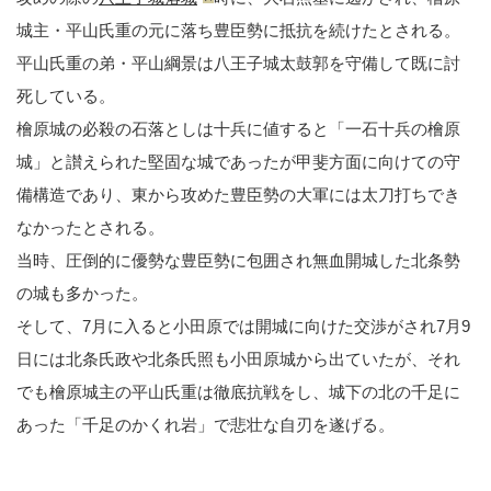
城主・平山氏重の元に落ち豊臣勢に抵抗を続けたとされる。
平山氏重の弟・平山綱景は八王子城太鼓郭を守備して既に討
死している。
檜原城の必殺の石落としは十兵に値すると「一石十兵の檜原
城」と讃えられた堅固な城であったが甲斐方面に向けての守
備構造であり、東から攻めた豊臣勢の大軍には太刀打ちでき
なかったとされる。
当時、圧倒的に優勢な豊臣勢に包囲され無血開城した北条勢
の城も多かった。
そして、7月に入ると小田原では開城に向けた交渉がされ7月9
日には北条氏政や北条氏照も小田原城から出ていたが、それ
でも檜原城主の平山氏重は徹底抗戦をし、城下の北の千足に
あった「千足のかくれ岩」で悲壮な自刃を遂げる。