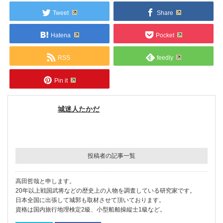
Tweet
Share
Hatena
Pocket
RSS
feedly
Pin it
城迷人たかだ
投稿者の記事一覧
高田哲哉と申します。
20年以上戦国武将などの歴史上の人物を調査している研究家です。
日本全国に出張して城郭も取材させて頂いております。
資格は国内旅行地理検定2級、小型船舶操縦士1級など。