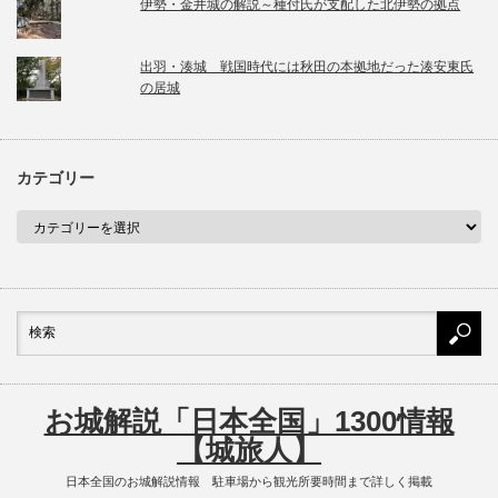
伊勢・金井城の解説～種付氏が支配した北伊勢の拠点
出羽・湊城 戦国時代には秋田の本拠地だった湊安東氏
の居城
カテゴリー
お城解説「日本全国」1300情報
【城旅人】
日本全国のお城解説情報 駐車場から観光所要時間まで詳しく掲載