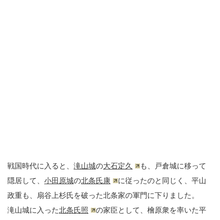
戦国時代に入ると、
滝山城
の
大石定久
も、戸倉城に移って
隠居して、
小田原城
の
北条氏康
に従ったのと同じく、平山
政重も、扇谷上杉氏を破った北条家の軍門に下りました。
滝山城に入った
北条氏照
の家臣として、檜原衆を率いた平