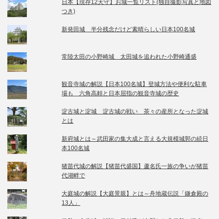
日本【現存12天守】お城一覧リスト(独自撮影写真と地図
つき)
新発田城 半分残念だけど素晴らしい日本100名城
常陸太田の小野崎城 太田城を追われた小野崎通盛
観音寺城の解説【日本100名城】登城方法や便利な駐車
場も 六角高頼と日本屈指の観音寺城の歴史
淀古城と淀城 淀古城の戦い 茶々の産所となった淀城
とは
新府城とは～武田家の集大成と言える大規模城郭の続日
本100名城
猪苗代城の解説【猪苗代盛国】蘆名氏一族の争いが猪苗
代湖畔で
大庭城の解説【大庭景親】とは～舟地蔵伝説「鎌倉殿の
13人」