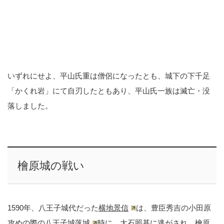
いずれにせよ、平山氏重は僧侶になったとも、城下の下千足
「かくれ岩」にて自刃したともあり、平山氏一族は滅亡・没
落しました。
檜原城の戦い
1590年、八王子城代だった
横地景信
は、豊臣秀吉の小田原
攻めの際の
八王子城落城
時に、大石照基に逃がされ、檜原