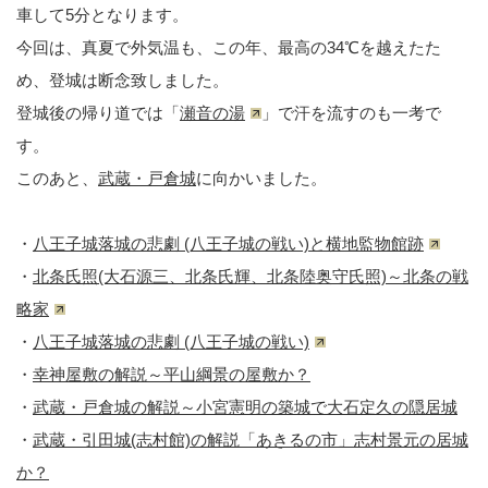
車して5分となります。
今回は、真夏で外気温も、この年、最高の34℃を越えたた
め、登城は断念致しました。
登城後の帰り道では「
瀬音の湯
」で汗を流すのも一考で
す。
このあと、
武蔵・戸倉城
に向かいました。
・
八王子城落城の悲劇 (八王子城の戦い)と横地監物館跡
・
北条氏照(大石源三、北条氏輝、北条陸奥守氏照)～北条の戦
略家
・
八王子城落城の悲劇 (八王子城の戦い)
・
幸神屋敷の解説～平山綱景の屋敷か？
・
武蔵・戸倉城の解説～小宮憲明の築城で大石定久の隠居城
・
武蔵・引田城(志村館)の解説「あきるの市」志村景元の居城
か？