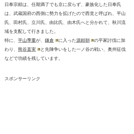
日奉宗頼は、任期満了でも京に戻らず、豪族化した日奉氏
は、武蔵国府の西側に勢力を拡げたので西党と呼ばれ、平山
氏、田村氏、立川氏、由比氏、由木氏へと分かれて、秋川流
域を支配して行きました。
特に、
平山季重
が、
鎌倉
に入った
源頼朝
の平家討伐に加
わり、
熊谷直実
と先陣争いをした一ノ谷の戦い、奥州征伐
などで功績を残しています。
スポンサーリンク