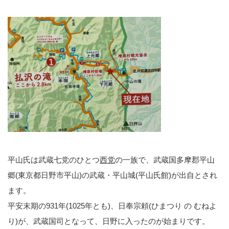
平山氏は武蔵七党のひとつ
西党
の一族で、武蔵国多摩郡平山
郷(東京都日野市平山)の武蔵・平山城(平山氏館)が出自とされ
ます。
平安末期の931年(1025年とも)、日奉宗頼(ひまつり の むねよ
り)が、武蔵国司となって、日野に入ったのが始まりです。