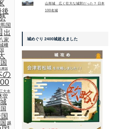
家
山形城 広く壮大な城郭だった？ 日本
丹後
100名城
勢
馬国
国
出
城めぐり 2400城超えました
八家
城柵
国
大
芸国
志摩国
本の
00
三大水
木曽
城
見国
登国
後国
越