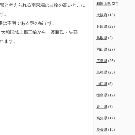
和歌山県
(27)
郭と考えられる南東端の曲輪の高いとこに
す。
大阪府
(13)
い事は不明である謎の城です。
兵庫県
(23)
)に、大和国城上郡三輪から、斎藤氏・矢部
鳥取県
(2)
れます。
岡山県
(27)
広島県
(25)
島根県
(25)
山口県
(5)
徳島県
(12)
香川県
(7)
高知県
(17)
愛媛県
(15)