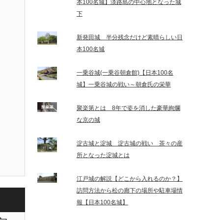
本100名城】淡路島の中心地となった城
下
新発田城 半分残念だけど素晴らしい日
本100名城
一乗谷城(一乗谷朝倉館)【日本100名
城】一乗谷城の戦い～朝倉氏の栄華
聚楽第とは 8年で姿を消した豪華絢爛
な京の城
淀古城と淀城 淀古城の戦い 茶々の産
所となった淀城とは
江戸城の解説【どこから入れるのか？】
訪問方法から松の廊下の場所や駐車場情
報【日本100名城】