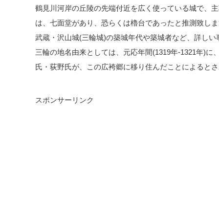
鶴見川河岸の丘陵の先端付近を広く使っている城で、主
は、七面堂があり、恐らくは櫓台であったと推測致しま
武蔵・沢山城(三輪城)の築城年代や築城者など、詳し
三輪の地名由来としては、元応年間(1319年-1321年
氏・荻野氏が、この広袴郷に移り住んだことによるとさ
スポンサーリンク