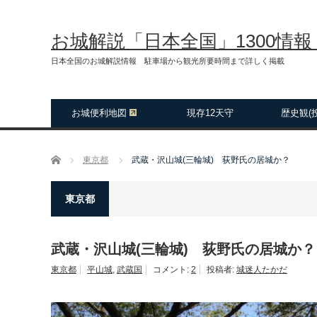
お城解説「日本全国」1300情
日本全国のお城解説情報 駐車場から観光所要時間まで詳しく掲載
お城便利地図
現存12天守
歴史観(
ホーム
東京都
武蔵・沢山城(三輪城) 荻野氏の居城か？
東京都
武蔵・沢山城(三輪城) 荻野氏の居城か？
東京都
平山城
,
武蔵国
コメント:
2
投稿者:
城迷人たかだ