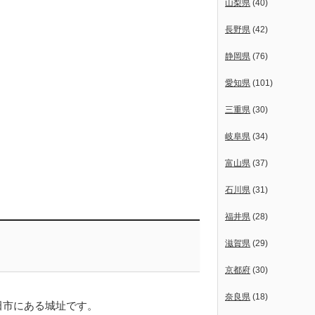
山梨県
(40)
長野県
(42)
静岡県
(76)
愛知県
(101)
三重県
(30)
岐阜県
(34)
富山県
(37)
石川県
(31)
福井県
(28)
滋賀県
(29)
京都府
(30)
奈良県
(18)
田市にある城址です。