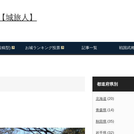
報【城旅人】
投稿型)
お城ランキング投票
記事一覧
戦国武
都道府県別
北海道
(20)
青森県
(14)
秋田県
(35)
岩手県
(32)