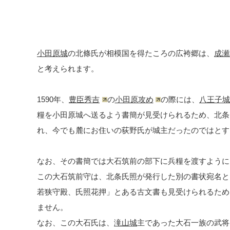
小田原城
の北條氏が相模国を得たころの広袴郷は、
成瀬
と考えられます。
1590年、
豊臣秀吉
の
小田原攻め
の際には、
八王子城
糧を小田原城へ送るよう書簡が見受けられるため、北条
れ、今でも麓にお住いの荻野氏が城主だったのではとす
なお、その書簡では大石筑前の部下に兵糧を渡すように
この大石筑前守は、北条氏照が発行した別の書状宛名と
若狭守殿、氏照花押」とある古文書も見受けられるため
ません。
なお、この大石氏は、
滝山城
主であった大石一族の武将