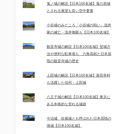
鬼ノ城の解説【日本100名城】鬼の居城
とされる展望も良い空中要塞
小谷城のみどころ「小谷城の戦い」浅井
家の滅亡・浅井御殿も【日本100名城】
観音寺城の解説【日本100名城】登城方
法や便利な駐車場も 六角高頼と日本屈
指の観音寺城の歴史
上田城の解説【日本100名城】真田幸村
も活躍した信州・上田城
八王子城の解説【日本100名城】東京に
ある本格的な登れる城跡
今治城 吹揚城とも呼ばれた日本屈指の
海城【日本100名城】