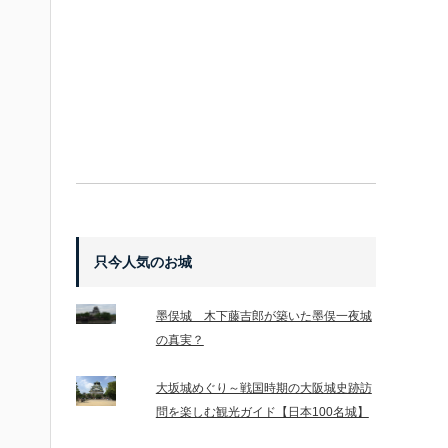
只今人気のお城
墨俣城 木下藤吉郎が築いた墨俣一夜城
の真実？
大坂城めぐり～戦国時期の大阪城史跡訪
問を楽しむ観光ガイド【日本100名城】