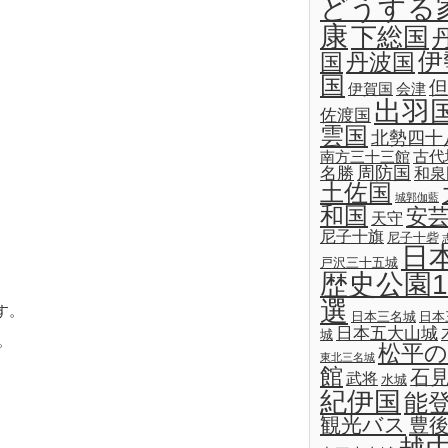
どうする
康
下総国
伊
国
丹波国
国
但
伊賀国
会津
出羽
佐渡国
雲国
北勢四十
古代
南方三十三館
名勝
周防国
和泉
土佐国
城郭伽藍
和国
安
天守
尼子十旗
尼子十砦
日
戸沢三十五城
歴史公園1
選
す。
日本三名城
日本
日本五大山城
城
。
松平の
東北三名城
館
石
武将
水城
紀伊国
能
観光バス
豊