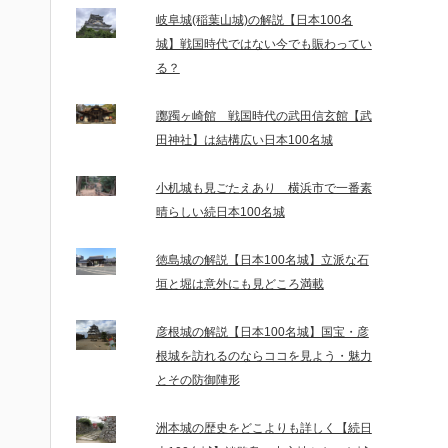
岐阜城(稲葉山城)の解説【日本100名
城】戦国時代ではない今でも賑わってい
る？
躑躅ヶ崎館 戦国時代の武田信玄館【武
田神社】は結構広い日本100名城
小机城も見ごたえあり 横浜市で一番素
晴らしい続日本100名城
徳島城の解説【日本100名城】立派な石
垣と堀は意外にも見どころ満載
彦根城の解説【日本100名城】国宝・彦
根城を訪れるのならココを見よう・魅力
とその防御陣形
洲本城の歴史をどこよりも詳しく【続日