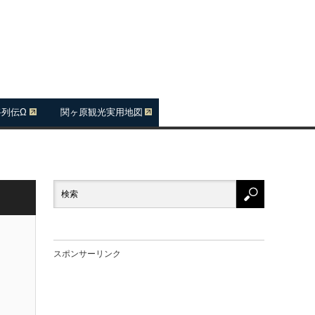
将列伝Ω
関ヶ原観光実用地図
スポンサーリンク