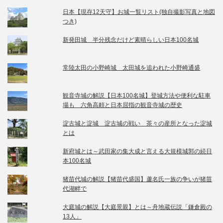
日本【現存12天守】お城一覧リスト(独自撮影写真と地図
つき)
新発田城 半分残念だけど素晴らしい日本100名城
常陸太田の小野崎城 太田城を追われた小野崎通盛
観音寺城の解説【日本100名城】登城方法や便利な駐車
場も 六角高頼と日本屈指の観音寺城の歴史
淀古城と淀城 淀古城の戦い 茶々の産所となった淀城
とは
新府城とは～武田家の集大成と言える大規模城郭の続日
本100名城
猪苗代城の解説【猪苗代盛国】蘆名氏一族の争いが猪苗
代湖畔で
大庭城の解説【大庭景親】とは～舟地蔵伝説「鎌倉殿の
13人」