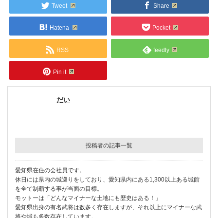
Tweet
Share
Hatena
Pocket
RSS
feedly
Pin it
だい
投稿者の記事一覧
愛知県在住の会社員です。
休日には県内の城巡りをしており、愛知県内にある1,300以上ある城館
を全て制覇する事が当面の目標。
モットーは「どんなマイナーな土地にも歴史はある！」
愛知県出身の有名武将は数多く存在しますが、それ以上にマイナーな武
将や城も多数存在しています。