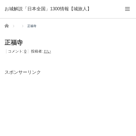
お城解説「日本全国」1300情報【城旅人】
ホーム
正福寺
正福寺
コメント:
0
投稿者:
だい
スポンサーリンク