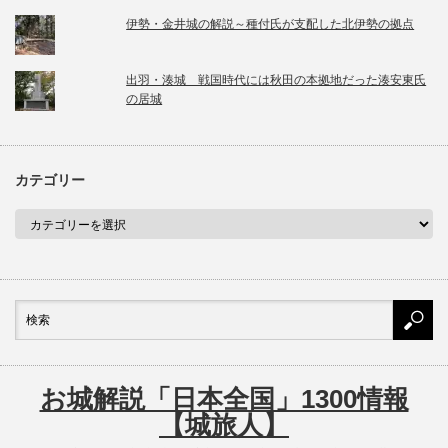
伊勢・金井城の解説～種付氏が支配した北伊勢の拠点
出羽・湊城 戦国時代には秋田の本拠地だった湊安東氏
の居城
カテゴリー
お城解説「日本全国」1300情報
【城旅人】