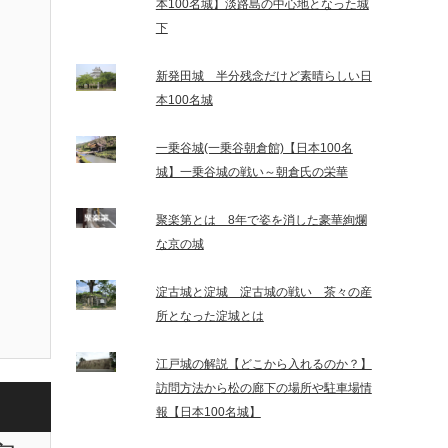
本100名城】淡路島の中心地となった城
下
新発田城 半分残念だけど素晴らしい日
本100名城
一乗谷城(一乗谷朝倉館)【日本100名
城】一乗谷城の戦い～朝倉氏の栄華
聚楽第とは 8年で姿を消した豪華絢爛
な京の城
淀古城と淀城 淀古城の戦い 茶々の産
所となった淀城とは
江戸城の解説【どこから入れるのか？】
訪問方法から松の廊下の場所や駐車場情
報【日本100名城】