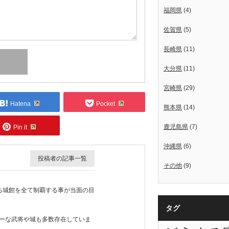
福岡県
(4)
佐賀県
(5)
長崎県
(11)
大分県
(11)
宮崎県
(29)
Hatena
Pocket
熊本県
(14)
鹿児島県
(7)
Pin it
沖縄県
(6)
投稿者の記事一覧
その他
(9)
ある城館を全て制覇する事が当面の目
タグ
ーな武将や城も多数存在していま