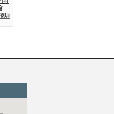
中国
倉
飛騨