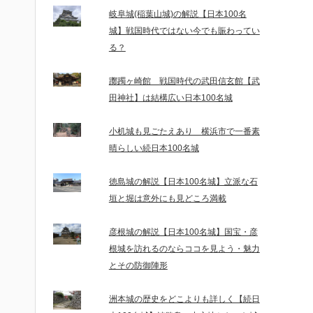
岐阜城(稲葉山城)の解説【日本100名
城】戦国時代ではない今でも賑わってい
る？
躑躅ヶ崎館 戦国時代の武田信玄館【武
田神社】は結構広い日本100名城
小机城も見ごたえあり 横浜市で一番素
晴らしい続日本100名城
徳島城の解説【日本100名城】立派な石
垣と堀は意外にも見どころ満載
彦根城の解説【日本100名城】国宝・彦
根城を訪れるのならココを見よう・魅力
とその防御陣形
洲本城の歴史をどこよりも詳しく【続日