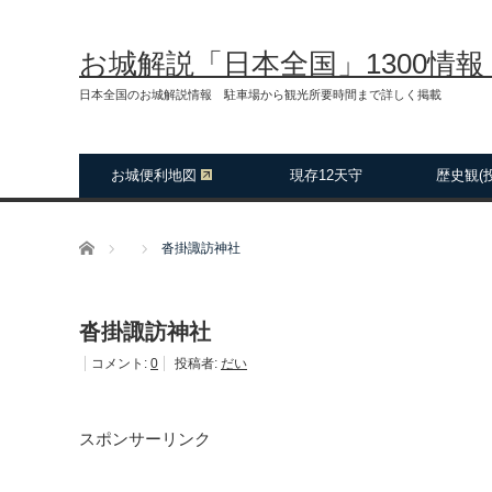
お城解説「日本全国」1300情
日本全国のお城解説情報 駐車場から観光所要時間まで詳しく掲載
お城便利地図
現存12天守
歴史観(
ホーム
沓掛諏訪神社
沓掛諏訪神社
コメント:
0
投稿者:
だい
スポンサーリンク