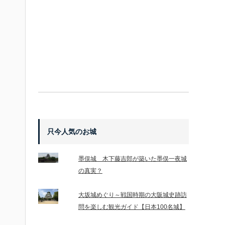
只今人気のお城
墨俣城 木下藤吉郎が築いた墨俣一夜城
の真実？
大坂城めぐり～戦国時期の大阪城史跡訪
問を楽しむ観光ガイド【日本100名城】