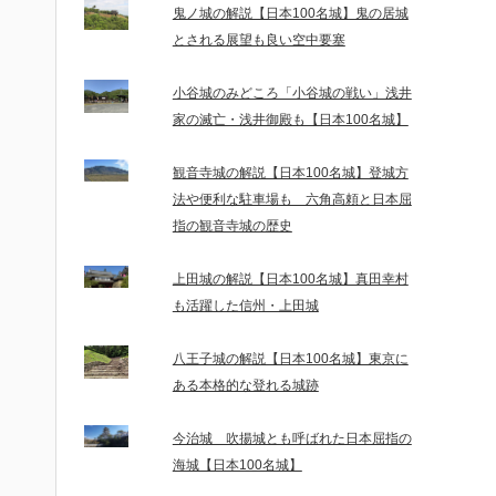
鬼ノ城の解説【日本100名城】鬼の居城
とされる展望も良い空中要塞
小谷城のみどころ「小谷城の戦い」浅井
家の滅亡・浅井御殿も【日本100名城】
観音寺城の解説【日本100名城】登城方
法や便利な駐車場も 六角高頼と日本屈
指の観音寺城の歴史
上田城の解説【日本100名城】真田幸村
も活躍した信州・上田城
八王子城の解説【日本100名城】東京に
ある本格的な登れる城跡
今治城 吹揚城とも呼ばれた日本屈指の
海城【日本100名城】