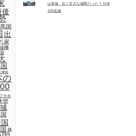
家
山形城 広く壮大な城郭だった？ 日本
丹後
100名城
勢
馬国
国
出
八家
城柵
国
大
芸国
志摩国
本の
00
三大水
木曽
城
見国
登国
後国
越