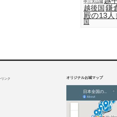
越
中三大山城
鎌
越後国
殿の13人
国
オリジナルお城マップ
ーリンク