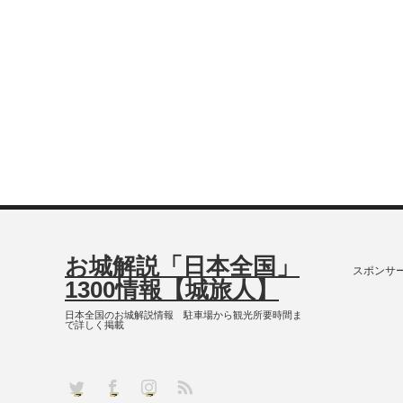
お城解説「日本全国」
スポンサ
1300情報【城旅人】
日本全国のお城解説情報 駐車場から観光所要時間ま
で詳しく掲載
RSS
Twitter
Facebook
Instagram