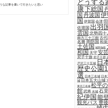
どうする
うな記事を書いて行きたいと思い
康
下総国
伊
国
丹波国
国
但
伊賀国
会津
出羽
佐渡国
雲国
北勢四十
古代
南方三十三館
名勝
周防国
和泉
土佐国
城郭伽藍
和国
安
天守
尼子十旗
尼子十砦
日
戸沢三十五城
歴史公園1
選
日本三名城
日本
日本五大山城
城
松平の
東北三名城
館
石
武将
水城
紀伊国
能
観光バス
豊