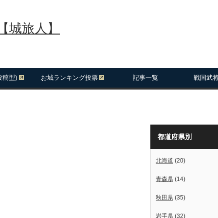
報【城旅人】
投稿型)
お城ランキング投票
記事一覧
戦国武
都道府県別
北海道
(20)
青森県
(14)
秋田県
(35)
岩手県
(32)