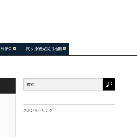
将列伝Ω
関ヶ原観光実用地図
スポンサーリンク