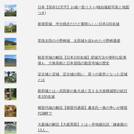
日本【現存12天守】お城一覧リスト(独自撮影写真と地図
つき)
新発田城 半分残念だけど素晴らしい日本100名城
常陸太田の小野崎城 太田城を追われた小野崎通盛
観音寺城の解説【日本100名城】登城方法や便利な駐車
場も 六角高頼と日本屈指の観音寺城の歴史
淀古城と淀城 淀古城の戦い 茶々の産所となった淀城
とは
新府城とは～武田家の集大成と言える大規模城郭の続日
本100名城
猪苗代城の解説【猪苗代盛国】蘆名氏一族の争いが猪苗
代湖畔で
大庭城の解説【大庭景親】とは～舟地蔵伝説「鎌倉殿の
13人」