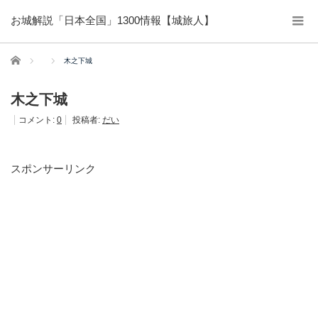
お城解説「日本全国」1300情報【城旅人】
ホーム
木之下城
木之下城
コメント:
0
投稿者:
だい
スポンサーリンク