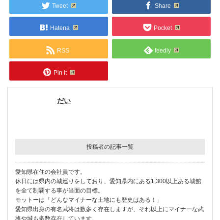
Tweet
Share
Hatena
Pocket
RSS
feedly
Pin it
だい
投稿者の記事一覧
愛知県在住の会社員です。
休日には県内の城巡りをしており、愛知県内にある1,300以上ある城館
を全て制覇する事が当面の目標。
モットーは「どんなマイナーな土地にも歴史はある！」
愛知県出身の有名武将は数多く存在しますが、それ以上にマイナーな武
将や城も多数存在しています。