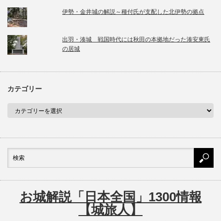
伊勢・金井城の解説～種付氏が支配した北伊勢の拠点
出羽・湊城 戦国時代には秋田の本拠地だった湊安東氏
の居城
カテゴリー
お城解説「日本全国」1300情報
【城旅人】