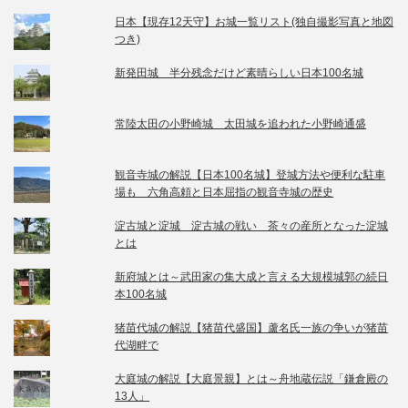
日本【現存12天守】お城一覧リスト(独自撮影写真と地図
つき)
新発田城 半分残念だけど素晴らしい日本100名城
常陸太田の小野崎城 太田城を追われた小野崎通盛
観音寺城の解説【日本100名城】登城方法や便利な駐車
場も 六角高頼と日本屈指の観音寺城の歴史
淀古城と淀城 淀古城の戦い 茶々の産所となった淀城
とは
新府城とは～武田家の集大成と言える大規模城郭の続日
本100名城
猪苗代城の解説【猪苗代盛国】蘆名氏一族の争いが猪苗
代湖畔で
大庭城の解説【大庭景親】とは～舟地蔵伝説「鎌倉殿の
13人」