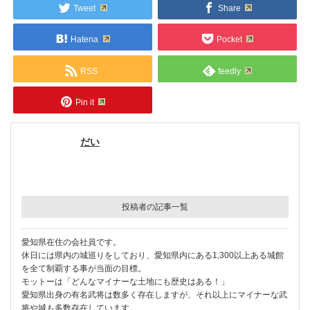
Tweet
Share
Hatena
Pocket
RSS
feedly
Pin it
だい
投稿者の記事一覧
愛知県在住の会社員です。
休日には県内の城巡りをしており、愛知県内にある1,300以上ある城館
を全て制覇する事が当面の目標。
モットーは「どんなマイナーな土地にも歴史はある！」
愛知県出身の有名武将は数多く存在しますが、それ以上にマイナーな武
将や城も多数存在しています。