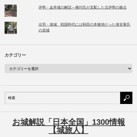
伊勢・金井城の解説～種付氏が支配した北伊勢の拠点
出羽・湊城 戦国時代には秋田の本拠地だった湊安東氏
の居城
カテゴリー
お城解説「日本全国」1300情報
【城旅人】