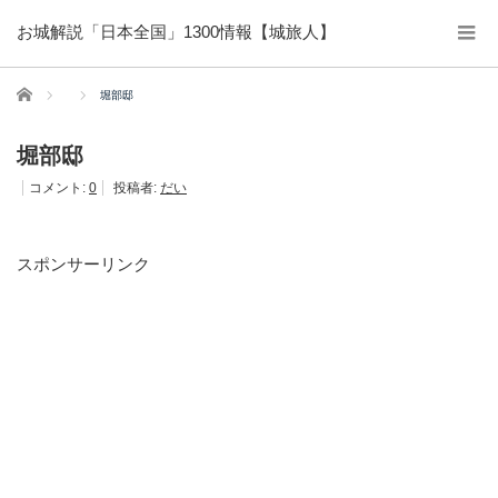
お城解説「日本全国」1300情報【城旅人】
ホーム
堀部邸
堀部邸
コメント:
0
投稿者:
だい
スポンサーリンク