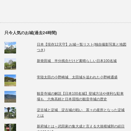
只今人気のお城(過去24時間)
日本【現存12天守】お城一覧リスト(独自撮影写真と地図
つき)
新発田城 半分残念だけど素晴らしい日本100名城
常陸太田の小野崎城 太田城を追われた小野崎通盛
観音寺城の解説【日本100名城】登城方法や便利な駐車
場も 六角高頼と日本屈指の観音寺城の歴史
淀古城と淀城 淀古城の戦い 茶々の産所となった淀城
とは
新府城とは～武田家の集大成と言える大規模城郭の続日