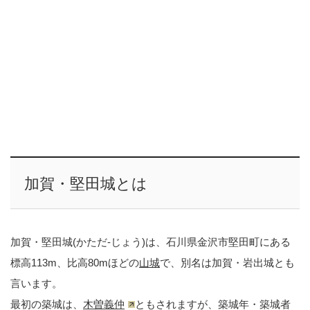
加賀・堅田城とは
加賀・堅田城(かただ-じょう)は、石川県金沢市堅田町にある
標高113m、比高80mほどの
山城
で、別名は加賀・岩出城とも
言います。
最初の築城は、
木曽義仲
ともされますが、築城年・築城者