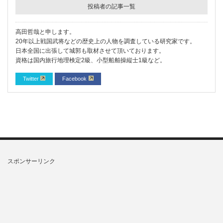
投稿者の記事一覧
高田哲哉と申します。
20年以上戦国武将などの歴史上の人物を調査している研究家です。
日本全国に出張して城郭も取材させて頂いております。
資格は国内旅行地理検定2級、小型船舶操縦士1級など。
Twitter
Facebook
スポンサーリンク