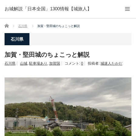
お城解説「日本全国」1300情報【城旅人】
ホーム
石川県
加賀・堅田城のちょこっと解説
石川県
加賀・堅田城のちょこっと解説
石川県
山城
,
駐車場あり
,
加賀国
コメント:
0
投稿者:
城迷人たかだ