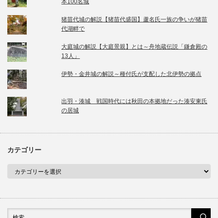
本100名城
猪苗代城の解説【猪苗代盛国】蘆名氏一族の争いが猪苗
代湖畔で
大庭城の解説【大庭景親】とは～舟地蔵伝説「鎌倉殿の
13人」
伊勢・金井城の解説～種付氏が支配した北伊勢の拠点
出羽・湊城 戦国時代には秋田の本拠地だった湊安東氏
の居城
カテゴリー