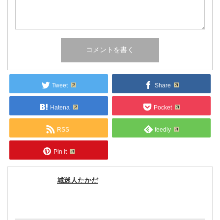
Tweet
Share
Hatena
Pocket
RSS
feedly
Pin it
城迷人たかだ