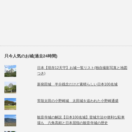
只今人気のお城(過去24時間)
日本【現存12天守】お城一覧リスト(独自撮影写真と地図
つき)
新発田城 半分残念だけど素晴らしい日本100名城
常陸太田の小野崎城 太田城を追われた小野崎通盛
観音寺城の解説【日本100名城】登城方法や便利な駐車
場も 六角高頼と日本屈指の観音寺城の歴史