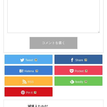
Tweet
Share
Hatena
Pocket
RSS
feedly
Pin it
城迷人たかだ