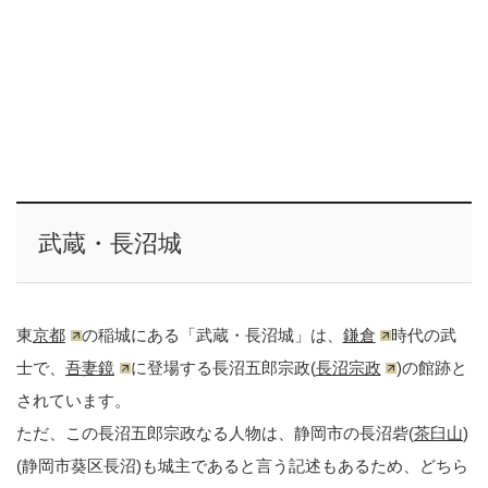
武蔵・長沼城
東
京都
の稲城にある「武蔵・長沼城」は、
鎌倉
時代の武
士で、
吾妻鏡
に登場する長沼五郎宗政(
長沼宗政
)の館跡と
されています。
ただ、この長沼五郎宗政なる人物は、静岡市の長沼砦(
茶臼山
)
(静岡市葵区長沼)も城主であると言う記述もあるため、どちら