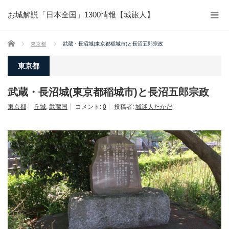
お城解説「日本全国」1300情報【城旅人】
ホーム
東京都
武蔵・長沼城(東京都稲城市)と長沼五郎宗政
東京都
武蔵・長沼城(東京都稲城市)と長沼五郎宗政
東京都
丘城
,
武蔵国
コメント:
0
投稿者:
城迷人たかだ