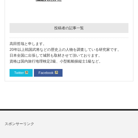
投稿者の記事一覧
高田哲哉と申します。
20年以上戦国武将などの歴史上の人物を調査している研究家です。
日本全国に出張して城郭も取材させて頂いております。
資格は国内旅行地理検定2級、小型船舶操縦士1級など。
Twitter
Facebook
スポンサーリンク