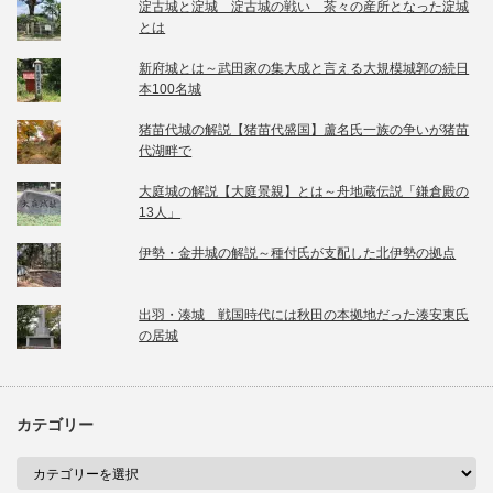
淀古城と淀城 淀古城の戦い 茶々の産所となった淀城
とは
新府城とは～武田家の集大成と言える大規模城郭の続日
本100名城
猪苗代城の解説【猪苗代盛国】蘆名氏一族の争いが猪苗
代湖畔で
大庭城の解説【大庭景親】とは～舟地蔵伝説「鎌倉殿の
13人」
伊勢・金井城の解説～種付氏が支配した北伊勢の拠点
出羽・湊城 戦国時代には秋田の本拠地だった湊安東氏
の居城
カテゴリー