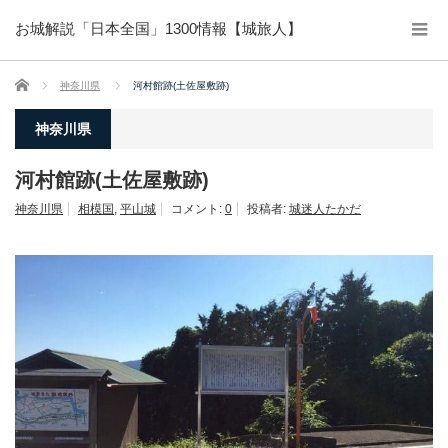
お城解説「日本全国」1300情報【城旅人】
ホーム
神奈川県
河村館跡(土佐屋敷跡)
神奈川県
河村館跡(土佐屋敷跡)
神奈川県
相模国
,
平山城
コメント:
0
投稿者:
城迷人たかだ