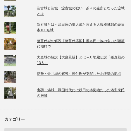
淀古城と淀城 淀古城の戦い 茶々の産所となった淀城
とは
新府城とは～武田家の集大成と言える大規模城郭の続日
本100名城
猪苗代城の解説【猪苗代盛国】蘆名氏一族の争いが猪苗
代湖畔で
大庭城の解説【大庭景親】とは～舟地蔵伝説「鎌倉殿の
13人」
伊勢・金井城の解説～種付氏が支配した北伊勢の拠点
出羽・湊城 戦国時代には秋田の本拠地だった湊安東氏
の居城
カテゴリー