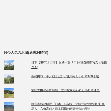
只今人気のお城(過去24時間)
日本【現存12天守】お城一覧リスト(独自撮影写真と地図
つき)
新発田城 半分残念だけど素晴らしい日本100名城
常陸太田の小野崎城 太田城を追われた小野崎通盛
観音寺城の解説【日本100名城】登城方法や便利な駐車
場も 六角高頼と日本屈指の観音寺城の歴史