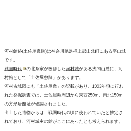
河村館跡
(土佐屋敷跡)は神奈川県足柄上郡山北町にある
平山城
です。
戦国時代
の北条家が改修した
河村城
がある浅間山麓に、河
村館として「土佐屋敷跡」があります。
河村古城図にも「土佐屋敷」の記載があり、1993年頃に行わ
れた発掘調査では、土佐屋敷周辺から東西250m、南北150m
の方形居館址が確認されました。
出土した遺物からは、戦国時代の頃に使われていたと推定さ
れており、河村城主の館がここにあったとも考えられます。