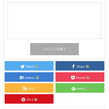
Tweet
Share
Hatena
Pocket
RSS
feedly
Pin it