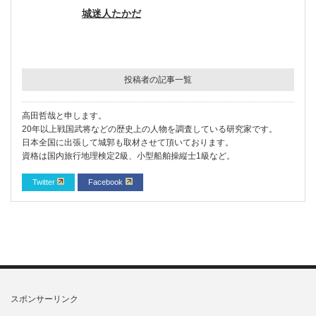
城迷人たかだ
投稿者の記事一覧
高田哲哉と申します。
20年以上戦国武将などの歴史上の人物を調査している研究家です。
日本全国に出張して城郭も取材させて頂いております。
資格は国内旅行地理検定2級、小型船舶操縦士1級など。
Twitter
Facebook
スポンサーリンク