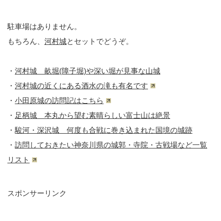
駐車場はありません。
もちろん、
河村城
とセットでどうぞ。
・
河村城 畝堀(障子堀)や深い堀が見事な山城
・
河村城の近くにある酒水の滝も有名です
・
小田原城の訪問記はこちら
・
足柄城 本丸から望む素晴らしい富士山は絶景
・
駿河・深沢城 何度も合戦に巻き込まれた国境の城跡
・
訪問しておきたい神奈川県の城郭・寺院・古戦場など一覧
リスト
スポンサーリンク