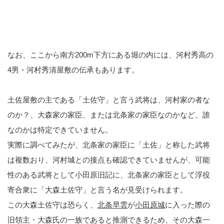
なお、ここから南方200m下方にある堀の内には、河村秀高の
4男・河村秀清屋敷の伝承もあります。
土佐屋敷の主である「土佐守」と言う武将は、河村家の者な
のか？、大森家の家臣、または北条家の家臣なのかなど、誰
なのかは特定できていません。
実際に調べてみたが、北条家の家臣に「土佐」と称した武将
は複数おり、河村城との接点も確認できていませんが、可能
性のある武将として小田原旧記に、北条家の家臣として浮役
寄合衆に「大森土佐守」と言う名が見受けられます。
この大森土佐守は恐らく、
北条早雲
が
小田原城
に入った際の
旧領主・大森氏の一族であると推測できるため、その大森一