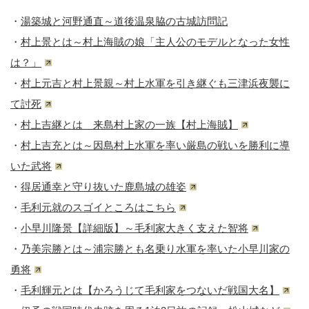
・
湯築城と河野通直～道後温泉脇の古城訪問記
・
村上景とは～村上海賊の娘「主人公のモデルとなった女性
は？」
・
村上元吉と村上景親～村上水軍を引き継ぐも三津浜夜襲に
て討死
・
村上吉継とは 来島村上家の一族【村上海賊】
・
村上吉充とは～因島村上水軍を率い厳島の戦いを勝利に導
いた武将
・
得居通幸と守り抜いた鹿島城の雄姿
・
毛利元就のスゴイところはこちら
・
小早川隆景【詳細版】～毛利家大きく支えた智将
・
乃美宗勝とは～浦宗勝とも名乗り水軍を率いた小早川家の
勇将
・
毛利輝元とは【かろうじて毛利家をつないだ戦国大名】