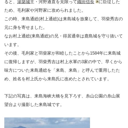
ると、
湯築城
主・河野通直を見限って
織田信長
に臣従した
ため、毛利家や河野家に攻められました。
この時、来島通総(村上通総)は来島城を放棄して、羽柴秀吉の
元に身を寄せました。
なお村上通総(来島通総)の兄・得居通幸は鹿島城を守り抜いて
います。
その後、毛利家と羽柴家が和睦したことから1584年に来島城
に復帰しますが、羽柴秀吉は村上水軍の3家の中で、早くから
味方についた来島通総を「来島、来島」と呼んで重用したた
め、姓名を村上氏から来島氏に改めたとされています。
下記の写真は、来島海峡大橋を見下ろす、糸山公園の糸山展
望台より撮影した来島城です。