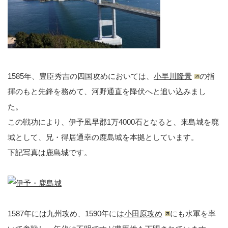
1585年、豊臣秀吉の四国攻めにおいては、
小早川隆景
の指
揮のもと先鋒を務めて、河野通直を降伏へと追い込みまし
た。
この戦功により、伊予風早郡1万4000石となると、来島城を廃
城として、兄・得居通幸の鹿島城を本拠としています。
下記写真は鹿島城です。
1587年には九州攻め、1590年には
小田原攻め
にも水軍を率