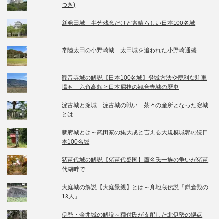
つき)
新発田城 半分残念だけど素晴らしい日本100名城
常陸太田の小野崎城 太田城を追われた小野崎通盛
観音寺城の解説【日本100名城】登城方法や便利な駐車
場も 六角高頼と日本屈指の観音寺城の歴史
淀古城と淀城 淀古城の戦い 茶々の産所となった淀城
とは
新府城とは～武田家の集大成と言える大規模城郭の続日
本100名城
猪苗代城の解説【猪苗代盛国】蘆名氏一族の争いが猪苗
代湖畔で
大庭城の解説【大庭景親】とは～舟地蔵伝説「鎌倉殿の
13人」
伊勢・金井城の解説～種付氏が支配した北伊勢の拠点