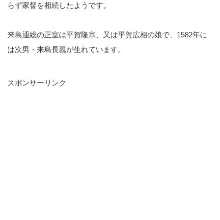
らず家督を相続したようです。
来島通総の正室は平賀隆宗、又は平賀広相の娘で、1582年に
は次男・来島長親が生れています。
スポンサーリンク