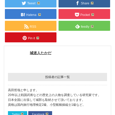
Tweet
Share
Hatena
Pocket
RSS
feedly
Pin it
城迷人たかだ
投稿者の記事一覧
高田哲哉と申します。
20年以上戦国武将などの歴史上の人物を調査している研究家です。
日本全国に出張して城郭も取材させて頂いております。
資格は国内旅行地理検定2級、小型船舶操縦士1級など。
Twitter
Facebook