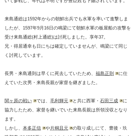
いて参戦し、年代は不明ですが豊臣姓も下賜されています。
来島通総は1592年からの朝鮮出兵でも水軍を率いて進撃しま
したが、1597年9月16日の鳴梁にて朝鮮水軍の板屋船の攻撃を
受け来島通総(村上通総)は討死しました。享年37。
兄・得居通幸も日にちは確定していませんが、鳴梁にて同じ
く討死しています。
長男・来島通則は早くに死去していたため、
福島正則
に仕
えていた次男・来島長親が家督を継ぎました。
関ヶ原の戦い
では、
毛利輝元
と共に西軍・
石田三成
に
協力したため、家督を継いでいた来島長親は所領没収となり
ます。
しかし、
本多正信
や
片桐且元
の取り成しにて、豊後・玖