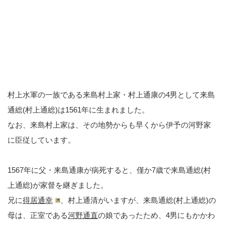
村上水軍の一族である来島村上家・村上通康の4男として来島
通総(村上通総)は1561年に生まれました。
なお、来島村上家は、その地勢からも早くから伊予の河野家
に臣従しています。
1567年に父・来島通康が病死すると、僅か7歳で来島通総(村
上通総)が家督を継ぎました。
兄に
得居通幸
、村上通清がいますが、来島通総(村上通総)の
母は、正室である
河野通直
の娘であったため、4男にもかかわ