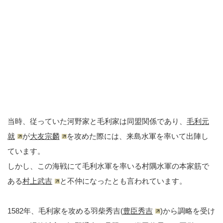
当時、従っていた河野家と毛利家は同盟関係であり、
毛利元
就
が
大友宗麟
を攻めた際には、来島水軍を率いて出陣し
ています。
しかし、この海戦にて毛利水軍を率いる村隅水軍の本家筋で
ある
村上武吉
と不仲になったとも言われています。
1582年、毛利家を攻める羽柴秀吉(
豊臣秀吉
)から調略を受け