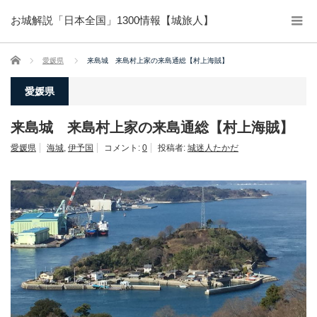
お城解説「日本全国」1300情報【城旅人】
ホーム
愛媛県
来島城 来島村上家の来島通総【村上海賊】
愛媛県
来島城 来島村上家の来島通総【村上海賊】
愛媛県
海城
,
伊予国
コメント:
0
投稿者:
城迷人たかだ