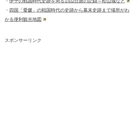
・
伊予の戦国時代史跡を周る1泊2日旅の記録～松山城など
・
四国「愛媛」の戦国時代の史跡から幕末史跡まで場所がわ
かる便利観光地図
スポンサーリンク