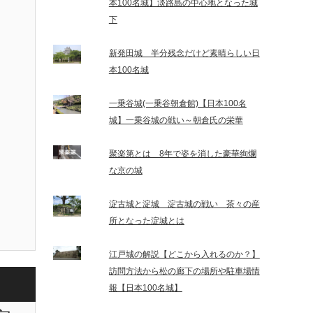
本100名城】淡路島の中心地となった城
下
新発田城 半分残念だけど素晴らしい日
本100名城
一乗谷城(一乗谷朝倉館)【日本100名
城】一乗谷城の戦い～朝倉氏の栄華
聚楽第とは 8年で姿を消した豪華絢爛
な京の城
淀古城と淀城 淀古城の戦い 茶々の産
所となった淀城とは
江戸城の解説【どこから入れるのか？】
訪問方法から松の廊下の場所や駐車場情
報【日本100名城】