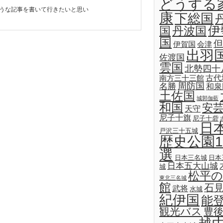
どうする
うな記事を書いて行きたいと思い
康
下総国
伊
国
丹波国
国
但
伊賀国
会津
出羽
佐渡国
雲国
北勢四十
古代
南方三十三館
名勝
周防国
和泉
土佐国
城郭伽藍
和国
安
天守
尼子十旗
尼子十砦
日
戸沢三十五城
歴史公園1
選
日本三名城
日本
日本五大山城
城
松平の
東北三名城
館
石
武将
水城
紀伊国
能
観光バス
豊