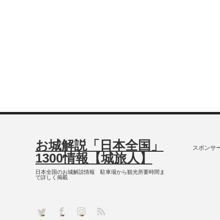
お城解説「日本全国」
スポンサ
1300情報【城旅人】
日本全国のお城解説情報 駐車場から観光所要時間ま
で詳しく掲載
RSS
Twitter
Facebook
Instagram