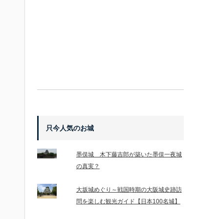
只今人気のお城
墨俣城 木下藤吉郎が築いた墨俣一夜城
の真実？
大坂城めぐり～戦国時期の大阪城史跡訪
問を楽しむ観光ガイド【日本100名城】