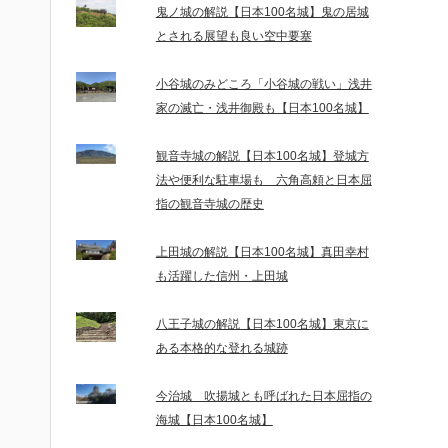
鬼ノ城の解説【日本100名城】鬼の居城
とされる展望も良い空中要塞
小谷城のみどころ「小谷城の戦い」浅井
家の滅亡・浅井御殿も【日本100名城】
観音寺城の解説【日本100名城】登城方
法や便利な駐車場も 六角高頼と日本屈
指の観音寺城の歴史
上田城の解説【日本100名城】真田幸村
も活躍した信州・上田城
八王子城の解説【日本100名城】東京に
ある本格的な登れる城跡
今治城 吹揚城とも呼ばれた日本屈指の
海城【日本100名城】