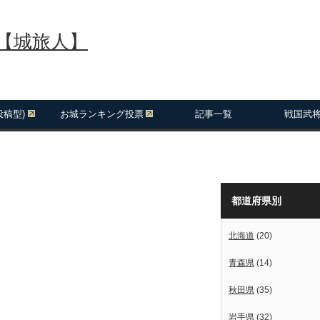
報【城旅人】
投稿型)
お城ランキング投票
記事一覧
戦国武
都道府県別
北海道
(20)
青森県
(14)
秋田県
(35)
岩手県
(32)