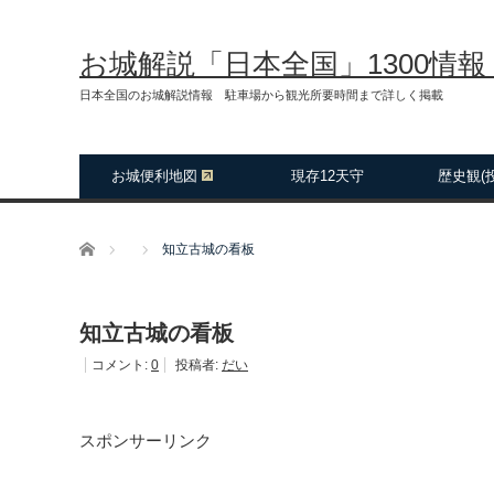
お城解説「日本全国」1300情
日本全国のお城解説情報 駐車場から観光所要時間まで詳しく掲載
お城便利地図
現存12天守
歴史観(
ホーム
知立古城の看板
知立古城の看板
コメント:
0
投稿者:
だい
スポンサーリンク