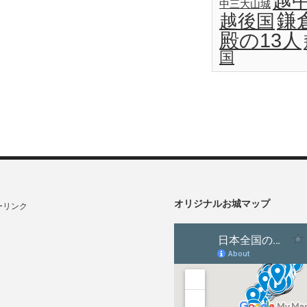
越
中三大山城
鎌
越後国
殿の13人
国
オリジナルお城マップ
ーリンク