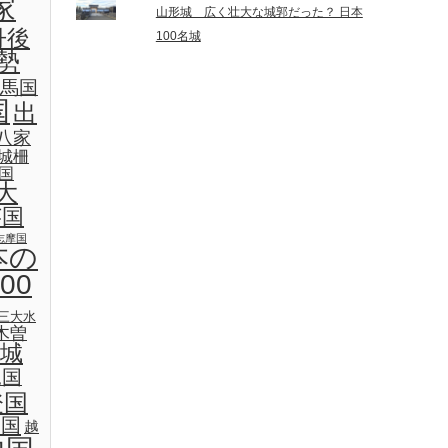
家
山形城 広く壮大な城郭だった？ 日本
丹後
100名城
勢
馬国
国
出
八家
城柵
国
大
芸国
志摩国
本の
00
三大水
木曽
城
見国
登国
後国
越