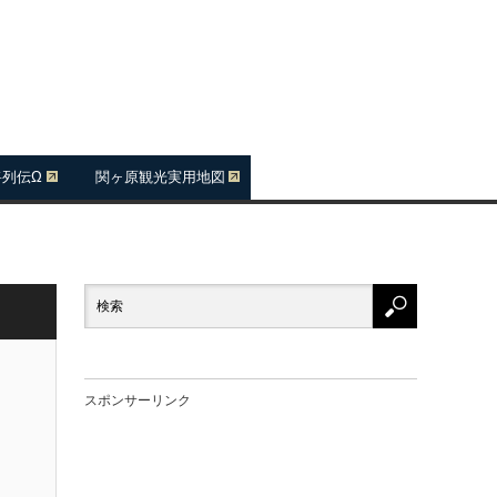
将列伝Ω
関ヶ原観光実用地図
スポンサーリンク