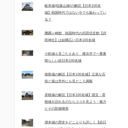
岐阜城(稲葉山城)の解説【日本100名
城】戦国時代ではない今でも賑わってい
る？
躑躅ヶ崎館 戦国時代の武田信玄館【武
田神社】は結構広い日本100名城
小机城も見ごたえあり 横浜市で一番素
晴らしい続日本100名城
徳島城の解説【日本100名城】立派な石
垣と堀は意外にも見どころ満載
彦根城の解説【日本100名城】国宝・彦
根城を訪れるのならココを見よう・魅力
とその防御陣形
洲本城の歴史をどこよりも詳しく【続日