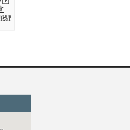
中国
倉
飛騨