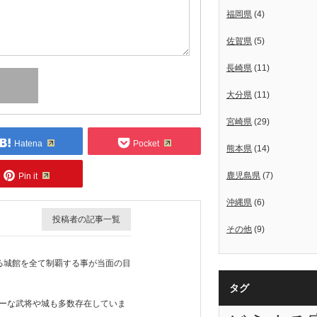
福岡県
(4)
佐賀県
(5)
長崎県
(11)
大分県
(11)
宮崎県
(29)
Hatena
Pocket
熊本県
(14)
鹿児島県
(7)
Pin it
沖縄県
(6)
投稿者の記事一覧
その他
(9)
ある城館を全て制覇する事が当面の目
タグ
ーな武将や城も多数存在していま