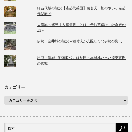
猪苗代城の解説【猪苗代盛国】蘆名氏一族の争いが猪苗
代湖畔で
大庭城の解説【大庭景親】とは～舟地蔵伝説「鎌倉殿の
13人」
伊勢・金井城の解説～種付氏が支配した北伊勢の拠点
出羽・湊城 戦国時代には秋田の本拠地だった湊安東氏
の居城
カテゴリー