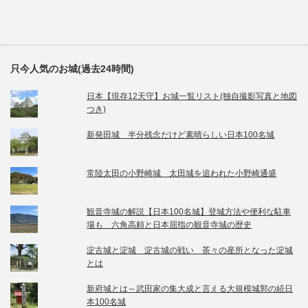
只今人気のお城(過去24時間)
日本【現存12天守】お城一覧リスト(独自撮影写真と地図
つき)
新発田城 半分残念だけど素晴らしい日本100名城
常陸太田の小野崎城 太田城を追われた小野崎通盛
観音寺城の解説【日本100名城】登城方法や便利な駐車
場も 六角高頼と日本屈指の観音寺城の歴史
淀古城と淀城 淀古城の戦い 茶々の産所となった淀城
とは
新府城とは～武田家の集大成と言える大規模城郭の続日
本100名城