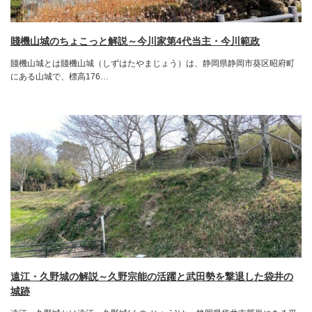
賤機山城のちょこっと解説～今川家第4代当主・今川範政
賤機山城とは賤機山城（しずはたやまじょう）は、静岡県静岡市葵区昭府町
にある山城で、標高176…
遠江・久野城の解説～久野宗能の活躍と武田勢を撃退した袋井の
城跡