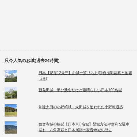
只今人気のお城(過去24時間)
日本【現存12天守】お城一覧リスト(独自撮影写真と地図
つき)
新発田城 半分残念だけど素晴らしい日本100名城
常陸太田の小野崎城 太田城を追われた小野崎通盛
観音寺城の解説【日本100名城】登城方法や便利な駐車
場も 六角高頼と日本屈指の観音寺城の歴史