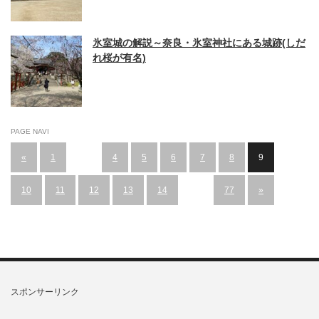
氷室城の解説～奈良・氷室神社にある城跡(しだ
れ桜が有名)
PAGE NAVI
«
1
…
4
5
6
7
8
9
10
11
12
13
14
…
77
»
スポンサーリンク