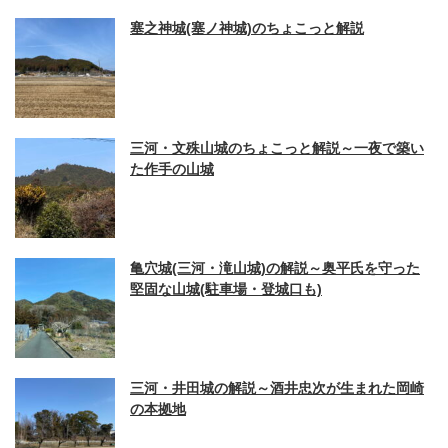
塞之神城(塞ノ神城)のちょこっと解説
三河・文殊山城のちょこっと解説～一夜で築い
た作手の山城
亀穴城(三河・滝山城)の解説～奥平氏を守った
堅固な山城(駐車場・登城口も)
三河・井田城の解説～酒井忠次が生まれた岡崎
の本拠地