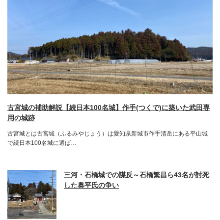
古宮城の補助解説【続日本100名城】作手(つくで)に築いた武田専
用の城跡
古宮城とは古宮城（ふるみやじょう）は愛知県新城市作手清岳にある平山城
で続日本100名城に選ば…
三河・石橋城での謀反～石橋繁昌ら43名が討死
した奥平氏の争い