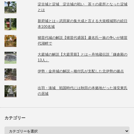
淀古城と淀城 淀古城の戦い 茶々の産所となった淀城
とは
新府城とは～武田家の集大成と言える大規模城郭の続日
本100名城
猪苗代城の解説【猪苗代盛国】蘆名氏一族の争いが猪苗
代湖畔で
大庭城の解説【大庭景親】とは～舟地蔵伝説「鎌倉殿の
13人」
伊勢・金井城の解説～種付氏が支配した北伊勢の拠点
出羽・湊城 戦国時代には秋田の本拠地だった湊安東氏
の居城
カテゴリー