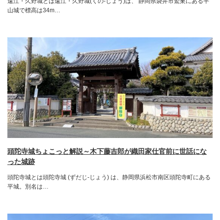
遠江・久野城とは遠江・久野城(くの-じょう)は、 静岡県袋井市鷲巣にある平
山城で標高は34m…
頭陀寺城ちょこっと解説～木下藤吉郎が織田家仕官前に世話にな
った城跡
頭陀寺城とは頭陀寺城 (ずだじ-じょう) は、静岡県浜松市南区頭陀寺町にある
平城。別名は…