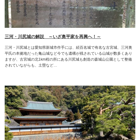
三河・川尻城の解説 ～いざ奥平家を再興へ！～
三河・川尻城とは愛知県新城市作手には、続百名城で有名な古宮城、三河奥
平氏の本拠地だった亀山城など今でも遺構が残されている山城が数多くあり
ますが、古宮城の北1km程の所にある川尻城も創造の森城山公園として整備
されていながらも、土塁など…